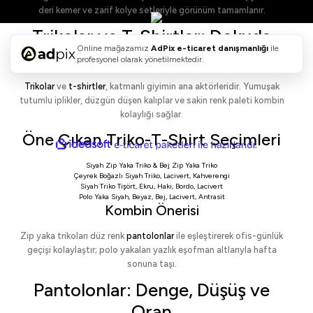
deri kemer ve zarif kolye setleriyle görünüm tamamlanır.
Trikolar ve T-Shirtler: Dokuda
Online mağazamız
AdPix
e-ticaret danışmanlığı
ile
Konfor, Formda Netlik
profesyonel olarak yönetilmektedir.
Trikolar
ve
t-shirtler
, katmanlı giyimin ana aktörleridir. Yumuşak
tutumlu iplikler, düzgün düşen kalıplar ve sakin renk paleti kombin
kolaylığı sağlar.
Öne Çıkan Triko-T-Shirt Seçimleri
ideasoft
ile
e-
hazırlandı.
ticaret
Siyah Zip Yaka Triko
&
Bej Zip Yaka Triko
paketleri
Çeyrek Boğazlı Siyah Triko
,
Lacivert
,
Kahverengi
Siyah Triko Tişört
,
Ekru
,
Haki
,
Bordo
,
Lacivert
Polo Yaka Siyah
,
Beyaz
,
Bej
,
Lacivert
,
Antrasit
Kombin Önerisi
Zip yaka trikoları düz renk
pantolonlar
ile eşleştirerek ofis-günlük
geçişi kolaylaştır; polo yakaları yazlık eşofman altlarıyla hafta
sonuna taşı.
Pantolonlar: Denge, Düşüş ve
Oran