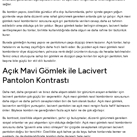
sağlar.
Bu kombin yapısı, özellikle gündüz ofis dışı kullanımlarda, şehir içinde geçen yoğun
günlerde veya daha düzenli ama rahat görünmek gereken anlarda çok iyi çalışır. Açık mavi
gömlek nasıl kombinlenir sorusuna açık gri pantolonla verilen cevap, daha az tahmin
edilebilir ama oldukça şık bir yoldur. Beyaz gömlek kadar belirgin olmayan, lacivert kadar
sertleşmeyen bu tonlar, birlikte kullanıldığında daha olgun ve daha rafine bir bütünlük
kurar.
Burada gömleğin kumaş yapısı ve pantolonun paça düşüşü önem kazanır. Açık tonlar, kalıp
hatalarını ve kumaş zayıflığını daha hızlı belli eder. Bu yüzden açık mavi gömlek nasıl
kombinlenir diye düşünürken, yalnızca renk değil ürünlerin duruşu da hesaba katılmalıdır.
Temiz omuz oturuşuna sahip bir gömlek ve düzgün paça kırılan bir açık gri pantolon, tek
başına bile güçlü bir stil dili kurabilir.
Açık Mavi Gömlek ile Lacivert
Pantolon Kontrastı
Daha net, daha çerçeveli ve biraz daha akşam odaklı bir görünüm arayan erkekler için
lacivert pantolon çok güçlü bir seçenektir. Açık mavi gömlek nasıl kombinlenir sorusunun
daha olgun ve daha şehirli cevaplarından biri de tam olarak budur. Açık mavi gömlek,
lacivertin sertliğini yumuşatır; lacivert pantolon ise açık mavi rengin fazla hafif kalmasını
önler. Böylece kombin ne gereğinden fazla açık kalır ne de çok ağırlaşır.
Bu kontrast, özellikle akşam yemekleri, şehir içi buluşmalar, düzenli görünmek gereken
sosyal ortamlar ve yaz akşamları için oldukça değerlidir. Açık mavi gömlek nasıl kombinlenir
sorusunu daha “güvenli ama sıkıcı olmayan” bir çizgide cevaplamak istiyorsan lacivert
pantolon doğru bir tercihtir. Özellikle açık kahve ya da koyu kahve tonlarında kemer ve
ayakkabı ile desteklendiğinde kombin daha dengeli hale gelir.