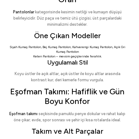
Pantolonlar
kategorisinde kesimin netliği ve kumaşın düşüşü
belirleyicidir. Düz paça ve temiz ütü çizgisi; üst parçalardaki
minimalizmi destekler.
Öne Çıkan Modeller
Siyah Kumaş Pantolon
,
Bej Kumaş Pantolon
,
Kahverengi Kumaş Pantolon
,
Açık Gri
Kumaş Pantolon
Keten Pantolon
– mevsim geçişlerinde ferahlık.
Uygulamalı Stil
Koyu üstler ile açık altlar, açık üstler ile koyu altlar arasında
kontrast kur; deri kemerle formu vurgula.
Eşofman Takımı: Hafiflik ve Gün
Boyu Konfor
Eşofman takımı
seçkisinde pamuklu penye dokular ve rahat kalıp
öne çıkar; evde, spor sonrası ve şehir içi kısa rotalarda ideal.
Takım ve Alt Parçalar