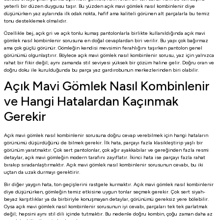
yeterli bir düzen duygusu taşır. Bu yüzden açık mavi gömlek nasıl kombinlenir diye
düşünürken yaz aylarında ilk odak nokta, hafif ama kaliteli görünen alt parçalarla bu temiz
tonu desteklemek olmalıdır.
Özellikle bej, açık gri ve açık tonlu kumaş pantolonlarla birlikte kullanıldığında açık mavi
gömlek nasıl kombinlenir sorusuna en doğal cevaplardan biri verilir. Bu yapı çok bağırmaz
ama çok güçlü görünür. Gömleğin kendisi mevsimin ferahlığını taşırken pantolon genel
görünümü olgunlaştırır. Böylece açık mavi gömlek nasıl kombinlenir sorusu, yaz için yalnızca
rahat bir fikir değil; aynı zamanda stil seviyesi yüksek bir çözüm haline gelir. Doğru oran ve
doğru doku ile kurulduğunda bu parça yaz gardırobunun merkezlerinden biri olabilir.
Açık Mavi Gömlek Nasıl Kombinlenir
ve Hangi Hatalardan Kaçınmak
Gerekir
Açık mavi gömlek nasıl kombinlenir sorusuna doğru cevap verebilmek için hangi hataların
görünümü düşürdüğünü de bilmek gerekir. İlk hata, parçayı fazla klasikleştirip yaşlı bir
görünüm yaratmaktır. Çok sert pantolonlar, çok ağır ayakkabılar ve gereğinden fazla resmi
detaylar, açık mavi gömleğin modern tarafını zayıflatır. İkinci hata ise parçayı fazla rahat
bırakıp sıradanlaştırmaktır. Açık mavi gömlek nasıl kombinlenir sorusunun cevabı, bu iki
uçtan da uzak durmayı gerektirir.
Bir diğer yaygın hata, ton geçişlerini rastgele kurmaktır. Açık mavi gömlek nasıl kombinlenir
diye düşünürken, gömleğin temiz etkisine uygun tonlar seçmek gerekir. Çok sert siyah-
beyaz karşıtlıklar ya da birbiriyle konuşmayan detaylar, görünümü gereksiz yere bölebilir.
Oysa açık mavi gömlek nasıl kombinlenir sorusunun iyi cevabı, parçaları tek tek parlatmak
değil; hepsini aynı stil dili içinde tutmaktır. Bu nedenle doğru kombin, çoğu zaman daha az