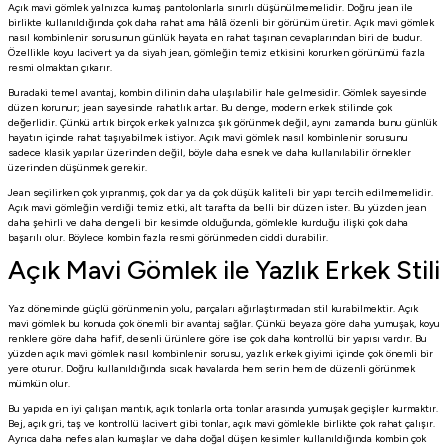
Açık mavi gömlek yalnızca kumaş pantolonlarla sınırlı düşünülmemelidir. Doğru jean ile
birlikte kullanıldığında çok daha rahat ama hâlâ özenli bir görünüm üretir. Açık mavi gömlek
nasıl kombinlenir sorusunun günlük hayata en rahat taşınan cevaplarından biri de budur.
Özellikle koyu lacivert ya da siyah jean, gömleğin temiz etkisini korurken görünümü fazla
resmi olmaktan çıkarır.
Buradaki temel avantaj, kombin dilinin daha ulaşılabilir hale gelmesidir. Gömlek sayesinde
düzen korunur; jean sayesinde rahatlık artar. Bu denge, modern erkek stilinde çok
değerlidir. Çünkü artık birçok erkek yalnızca şık görünmek değil, aynı zamanda bunu günlük
hayatın içinde rahat taşıyabilmek istiyor. Açık mavi gömlek nasıl kombinlenir sorusunu
sadece klasik yapılar üzerinden değil, böyle daha esnek ve daha kullanılabilir örnekler
üzerinden düşünmek gerekir.
Jean seçilirken çok yıpranmış, çok dar ya da çok düşük kaliteli bir yapı tercih edilmemelidir.
Açık mavi gömleğin verdiği temiz etki, alt tarafta da belli bir düzen ister. Bu yüzden jean
daha şehirli ve daha dengeli bir kesimde olduğunda, gömlekle kurduğu ilişki çok daha
başarılı olur. Böylece kombin fazla resmi görünmeden ciddi durabilir.
Açık Mavi Gömlek ile Yazlık Erkek Stili
Yaz döneminde güçlü görünmenin yolu, parçaları ağırlaştırmadan stil kurabilmektir. Açık
mavi gömlek bu konuda çok önemli bir avantaj sağlar. Çünkü beyaza göre daha yumuşak, koyu
renklere göre daha hafif, desenli ürünlere göre ise çok daha kontrollü bir yapısı vardır. Bu
yüzden açık mavi gömlek nasıl kombinlenir sorusu, yazlık erkek giyimi içinde çok önemli bir
yere oturur. Doğru kullanıldığında sıcak havalarda hem serin hem de düzenli görünmek
mümkün olur.
Bu yapıda en iyi çalışan mantık, açık tonlarla orta tonlar arasında yumuşak geçişler kurmaktır.
Bej, açık gri, taş ve kontrollü lacivert gibi tonlar, açık mavi gömlekle birlikte çok rahat çalışır.
Ayrıca daha nefes alan kumaşlar ve daha doğal düşen kesimler kullanıldığında kombin çok