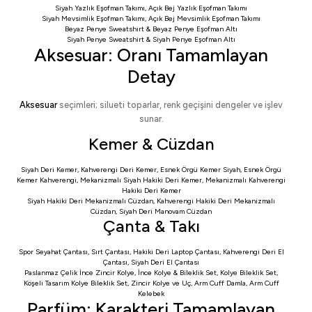
Siyah Yazlık Eşofman Takımı
,
Açık Bej Yazlık Eşofman Takımı
Siyah Mevsimlik Eşofman Takımı
,
Açık Bej Mevsimlik Eşofman Takımı
Beyaz Penye Sweatshirt
&
Beyaz Penye Eşofman Altı
Siyah Penye Sweatshirt
&
Siyah Penye Eşofman Altı
Aksesuar: Oranı Tamamlayan
Detay
Aksesuar
seçimleri; silueti toparlar, renk geçişini dengeler ve işlev
sunar.
Kemer & Cüzdan
Siyah Deri Kemer
,
Kahverengi Deri Kemer
,
Esnek Örgü Kemer Siyah
,
Esnek Örgü
Kemer Kahverengi
,
Mekanizmalı Siyah Hakiki Deri Kemer
,
Mekanizmalı Kahverengi
Hakiki Deri Kemer
Siyah Hakiki Deri Mekanizmalı Cüzdan
,
Kahverengi Hakiki Deri Mekanizmalı
Cüzdan
,
Siyah Deri Manovam Cüzdan
Çanta & Takı
Spor Seyahat Çantası
,
Sırt Çantası
,
Hakiki Deri Laptop Çantası
,
Kahverengi Deri El
Çantası
,
Siyah Deri El Çantası
Paslanmaz Çelik İnce Zincir Kolye
,
İnce Kolye & Bileklik Set
,
Kolye Bileklik Set
,
Köşeli Tasarım Kolye Bileklik Set
,
Zincir Kolye ve Uç
,
Arm Cuff Damla
,
Arm Cuff
Kelebek
Parfüm: Karakteri Tamamlayan