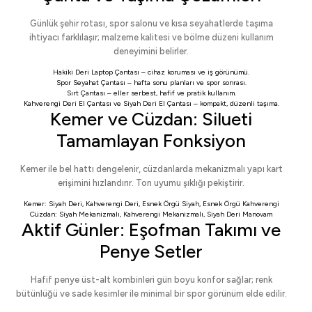
Günlük şehir rotası, spor salonu ve kısa seyahatlerde taşıma
ihtiyacı farklılaşır; malzeme kalitesi ve bölme düzeni kullanım
deneyimini belirler.
Hakiki Deri Laptop Çantası
– cihaz koruması ve iş görünümü.
Spor Seyahat Çantası
– hafta sonu planları ve spor sonrası.
Sırt Çantası
– eller serbest, hafif ve pratik kullanım.
Kahverengi Deri El Çantası
ve
Siyah Deri El Çantası
– kompakt, düzenli taşıma.
Kemer ve Cüzdan: Silueti
Tamamlayan Fonksiyon
Kemer ile bel hattı dengelenir, cüzdanlarda mekanizmalı yapı kart
erişimini hızlandırır. Ton uyumu şıklığı pekiştirir.
Kemer:
Siyah Deri
,
Kahverengi Deri
,
Esnek Örgü Siyah
,
Esnek Örgü Kahverengi
Cüzdan:
Siyah Mekanizmalı
,
Kahverengi Mekanizmalı
,
Siyah Deri Manovam
Aktif Günler: Eşofman Takımı ve
Penye Setler
Hafif penye üst-alt kombinleri gün boyu konfor sağlar; renk
bütünlüğü ve sade kesimler ile minimal bir spor görünüm elde edilir.