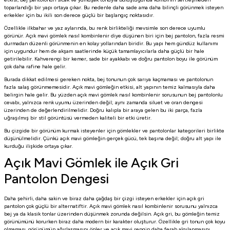
toparlandığı bir yapı ortaya çıkar. Bu nedenle daha sade ama daha bilinçli görünmek isteyen
erkekler için bu ikili son derece güçlü bir başlangıç noktasıdır.
Özellikle ilkbahar ve yaz aylarında, bu renk birlikteliği mevsimle son derece uyumlu
görünür. Açık mavi gömlek nasıl kombinlenir diye düşünen biri için bej pantolon, fazla resmi
durmadan düzenli görünmenin en kolay yollarından biridir. Bu yapı hem gündüz kullanımı
için uygundur hem de akşam saatlerinde küçük tamamlayıcılarla daha güçlü bir hale
getirilebilir. Kahverengi bir kemer, sade bir ayakkabı ve doğru pantolon boyu ile görünüm
çok daha rafine hale gelir.
Burada dikkat edilmesi gereken nokta, bej tonunun çok sarıya kaçmaması ve pantolonun
fazla salaş görünmemesidir. Açık mavi gömleğin etkisi, alt yapının temiz kalmasıyla daha
belirgin hale gelir. Bu yüzden açık mavi gömlek nasıl kombinlenir sorusunun bej pantolonlu
cevabı, yalnızca renk uyumu üzerinden değil; aynı zamanda siluet ve oran dengesi
üzerinden de değerlendirilmelidir. Doğru kalıpla bir araya gelen bu iki parça, fazla
uğraşılmış bir stil görüntüsü vermeden kaliteli bir etki üretir.
Bu çizgide bir görünüm kurmak isteyenler için
gömlekler
ve
pantolonlar
kategorileri birlikte
düşünülmelidir. Çünkü açık mavi gömleğin gerçek gücü, tek başına değil; doğru alt yapı ile
kurduğu ilişkide ortaya çıkar.
Açık Mavi Gömlek ile Açık Gri
Pantolon Dengesi
Daha şehirli, daha sakin ve biraz daha çağdaş bir çizgi isteyen erkekler için açık gri
pantolon çok güçlü bir alternatiftir. Açık mavi gömlek nasıl kombinlenir sorusunu yalnızca
bej ya da klasik tonlar üzerinden düşünmek zorunda değilsin. Açık gri, bu gömleğin temiz
görünümünü korurken biraz daha modern bir karakter oluşturur. Özellikle gri tonun çok koyu
olmaması, görünümün ağırlaşmasını önler ve açık mavi rengin daha ferah algılanmasını