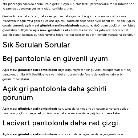
stil planı açısından da önemli hale getirir. Aynı ürünün farklı pantolonlarla farklı karakterler
kazanması, gardırop verimini ciddi şekilde artırır.
Gardırobunda daha ferah, daha dengeli ve daha güncel bir görünüm kurmak istiyorsan,
Manovam’ın açık mavi gömlek ve ona uyumlu pantolon seçenekleriyle kendi stiline en uygun
cevabı vererek
açık mavi gömlek nasıl kombinlenir
sorusunu doğrudan güçlü bir kombinle
çözebilirsin. Böylece
açık mavi gömlek nasıl kombinlenir
sorusu yalnızca teorik bir stil
başlığı olarak kalmaz; günlük hayatta tekrar tekrar çalışan net bir kombin mantığına dönüşür.
Sık Sorulan Sorular
Bej pantolonla en güvenli uyum
Açık mavi gömlek nasıl kombinlenir
diye düşünüyorsan en güvenli cevaplardan biri bej
pantolondur. Bu ikili özellikle yaz ve ilkbahar döneminde ferah, dengeli ve rafine bir
görünüm oluşturur.
Açık gri pantolonla daha şehirli
görünüm
Açık mavi gömlek nasıl kombinlenir
sorusuna daha modern bir cevap arıyorsan, açık gri
pantolon güçlü bir seçenektir. Kombine daha sakin ama daha çağdaş bir hava katar.
Lacivert pantolonla daha net çizgi
Açık mavi gömlek nasıl kombinlenir
sorusunun daha olgun ve daha çerçeveli cevabı