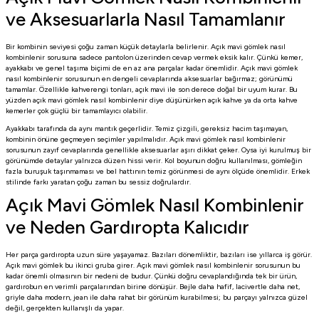
ve Aksesuarlarla Nasıl Tamamlanır
Bir kombinin seviyesi çoğu zaman küçük detaylarla belirlenir. Açık mavi gömlek nasıl
kombinlenir sorusuna sadece pantolon üzerinden cevap vermek eksik kalır. Çünkü kemer,
ayakkabı ve genel taşıma biçimi de en az ana parçalar kadar önemlidir. Açık mavi gömlek
nasıl kombinlenir sorusunun en dengeli cevaplarında aksesuarlar bağırmaz; görünümü
tamamlar. Özellikle kahverengi tonları, açık mavi ile son derece doğal bir uyum kurar. Bu
yüzden açık mavi gömlek nasıl kombinlenir diye düşünürken açık kahve ya da orta kahve
kemerler çok güçlü bir tamamlayıcı olabilir.
Ayakkabı tarafında da aynı mantık geçerlidir. Temiz çizgili, gereksiz hacim taşımayan,
kombinin önüne geçmeyen seçimler yapılmalıdır. Açık mavi gömlek nasıl kombinlenir
sorusunun zayıf cevaplarında genellikle aksesuarlar aşırı dikkat çeker. Oysa iyi kurulmuş bir
görünümde detaylar yalnızca düzen hissi verir. Kol boyunun doğru kullanılması, gömleğin
fazla buruşuk taşınmaması ve bel hattının temiz görünmesi de aynı ölçüde önemlidir. Erkek
stilinde farkı yaratan çoğu zaman bu sessiz doğrulardır.
Açık Mavi Gömlek Nasıl Kombinlenir
ve Neden Gardıropta Kalıcıdır
Her parça gardıropta uzun süre yaşayamaz. Bazıları dönemliktir, bazıları ise yıllarca iş görür.
Açık mavi gömlek bu ikinci gruba girer. Açık mavi gömlek nasıl kombinlenir sorusunun bu
kadar önemli olmasının bir nedeni de budur. Çünkü doğru cevaplandığında tek bir ürün,
gardırobun en verimli parçalarından birine dönüşür. Bejle daha hafif, lacivertle daha net,
griyle daha modern, jean ile daha rahat bir görünüm kurabilmesi; bu parçayı yalnızca güzel
değil, gerçekten kullanışlı da yapar.