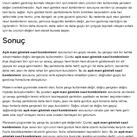
Uzun vadeli gardırop kurmak isteyen biri için önemli olan, ürünün her kullanımda yeniden
değer üretebilmesidir. Açık mavi gömlek nasıl kombinlenir sorusuna verilen iyi cevaplar da
tam bunu sağlar. Aynı gömlek farklı pantolonlarla farklı kimlikler kazanabilir ama her
seferinde yine temiz, yine dengeli ve yine güvenli görünür. Bu nedenle açık mavi gömlek
nasıl kombinlenir sorusu, yalnızca bugünkü kombini değil, yarının gardırop mantığını da
ilgilendirir. Stilini daha düzenli, daha sakin ve daha güçlü bir çizgiye taşımak isteyen erkek
için bu ürünün değeri tam olarak burada başlar.
Sonuç
Açık mavi gömlek nasıl kombinlenir
sorusunun en güçlü cevabı, bu parçayı tek bir kalıba
sıkıştırmadan doğru dengeyle kullanmaktır. Çünkü
açık mavi gömlek nasıl kombinlenir
diye düşünen biri için en iyi sonuç, parçayı hem ferah hem düzenli gösterecek bir alt
yapıyla bir araya getirmektir. Bej pantolonla daha hafif, açık gri ile daha şehirli, lacivertle
daha net, jean ile daha rahat bir görünüm kurulabilir. Bu da
açık mavi gömlek nasıl
kombinlenir
sorusunu yalnızca renk eşleştirmesi olmaktan çıkarır; doğrudan güçlü bir
gardırop formülüne dönüştürür.
Modern erkek giyiminde önemli olan, fazla parça kullanmak değil; doğru parçaları doğru
ilişkide buluşturmaktır. Bu yüzden
açık mavi gömlek nasıl kombinlenir
sorusuna verilecek
iyi cevap, gömleğin temiz etkisini bozmayacak pantolon, ayakkabı ve kemer seçimlerinden
geçer. Kumaş pantolonla daha derli toplu, jean ile daha günlük, açık tonlarla daha rafine,
koyu tonlarla daha çerçeveli bir yapı kurulabilir. Doğru siluet ve doğru ton geçişi
sağlandığında
açık mavi gömlek nasıl kombinlenir
sorusunun cevabı çok net hale gelir:
sade ama zayıf olmayan, temiz ama sıradan kalmayan bir görünüm.
Manovam çizgisinde bu parça bu yüzden çok değerlidir. Çünkü
açık mavi gömlek nasıl
kombinlenir
diye soran biri için ürün hem günlük hem daha özenli kullanımda karşılık verir.
Fazla klasikleşmeden düzenli görünür, fazla rahatlamadan taşınabilir kalır. Bu da
açık mavi
gömlek nasıl kombinlenir
sorusunu yalnızca bugünkü kombin açısından değil, uzun vadeli