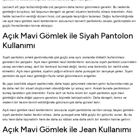
Lacivert alt yapı kullanıldığında üst parçanın daha temiz görünmesi gerekir. Bu nedenle
gömleğin kırışıksız, kol boyunun dengeli ve genel siluetin kontrollü olması önemlidir. Aksi
halde lacivertin verdiği düzen hissi, üst parçada karşılığını bulamaz. Doğru kullanıldığında
ise açık mavi gömlek nasıl kombinlenir sorusunun lacivert pantolonlu cevabı, gardıroptaki en
güçlü formüllerden birine dönüşür.
Açık Mavi Gömlek ile Siyah Pantolon
Kullanımı
Siyah pantolon, erkek gardırobunda çok güçlü ama aynı zamanda dikkatli kullanılması
gereken bir parçadır. Açık mavi gömlek nasıl kombinlenir sorusuna siyah pantolon üzerinden
cevap verirken amaç, sert bir kontrast kurmak değil; temiz ama kontrollü bir netlik elde
etmektir. Açık mavi gömlek, siyahın yoğun etkisini daha yumuşak bir seviyeye çeker. Siyah
pantolon da açık mavi gömleğin fazla rahat görünmesini engeller.
Bu yapı özellikle akşam saatlerinde, daha toplu görünmek istenen şehir kullanımlarında ya
da daha net bir siluet oluşturmak istendiğinde iyi sonuç verir. Ancak burada pantolonun
kumaş karakteri çok önemlidir. Fazla sert ve fazla resmi bir siyah pantolon, açık mavi
gömleğin daha doğal yapısını gereksiz biçimde katılaştırabilir. Daha dengeli, temiz ve
modern bir kesim tercih edildiğinde görünüm çok daha güncel kalır.
Açık mavi gömlek nasıl kombinlenir sorusuna siyah pantolonla verilen cevap, beyaz gömlek-
siyah pantolon kadar keskin olmaz; daha yumuşak ama hâlâ güçlü bir görüntü sunar. Bu da
onu hem daha taşınabilir hem de daha az iddialı ama daha akıllı bir kombin haline getirir.
Açık Mavi Gömlek ile Jean Kullanımı