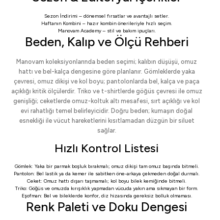
Sezon İndirimi
– dönemsel fırsatlar ve avantajlı setler.
Haftanın Kombini
– hazır kombin önerileriyle hızlı seçim.
Manovam Academy
– stil ve bakım ipuçları.
Beden, Kalıp ve Ölçü Rehberi
Manovam koleksiyonlarında beden seçimi; kalıbın düşüşü, omuz
hattı ve bel-kalça dengesine göre planlanır. Gömleklerde yaka
çevresi, omuz dikişi ve kol boyu; pantolonlarda bel, kalça ve paça
açıklığı kritik ölçülerdir. Triko ve t-shirtlerde göğüs çevresi ile omuz
genişliği; ceketlerde omuz-koltuk altı mesafesi, sırt açıklığı ve kol
evi rahatlığı temel belirleyicidir. Doğru beden; kumaşın doğal
esnekliği ile vücut hareketlerini kısıtlamadan düzgün bir siluet
sağlar.
Hızlı Kontrol Listesi
Gömlek: Yaka bir parmak boşluk bırakmalı; omuz dikişi tam omuz başında bitmeli.
Pantolon: Bel lastik ya da kemer ile sabitken öne-arkaya çekmeden doğal durmalı.
Ceket: Omuz hattı dışarı taşmamalı; kol boyu bilek kemiğinde bitmeli.
Triko: Göğüs ve omuzda kırışıklık yapmadan vücuda yakın ama sıkmayan bir form.
Eşofman: Bel ve bileklerde konfor, diz hizasında gereksiz bolluk olmaması.
Renk Paleti ve Doku Dengesi