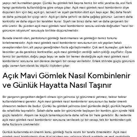
yapıyı net kurmaktan geçer. Çünkü bu gömlek tek başına temiz bir etki yaratsa da, asıl fark
hangi pantolonla kullanıldığına göre ortaya çıkar. Açık mavi gömlek nasıl kombinlenir diye
düşünen biri için bej, açık gri, lacivert ve siyah pantolon dört ayrı kapı açar. Bej daha ferah
ve daha yumuşak bir çizgi verir. Açık gri daha şehirli ve daha çağdaş görünür. Lacivert daha
kontrollü ve daha olgun bir karakter kurar. Siyah ise biraz daha net ve daha çerçeveli bir
etki üretir. Bu yüzden açık mavi gömlek nasıl kombinlenir sorusu aslında doğrudan “nasıl bir
görünüm istiyorum” sorusuyla birlikte düşünülmelidir.
Burada önemli olan, pantolonun gömleği bastırmaması ve gömleğin temiz tonunu
kirletmemesidir. Açık mavi gömlek nasıl kombinlenir sorusunun en sık yapılan hatalı
cevaplarından biri, alt yapıyı gereğinden fazla ağırlaştırmaktır. Çok sert kumaşlar, çok kalın
kesimler ya da gereksiz kontrastlar, açık mavi gömleğin verdiği sakin şıklığı zayıflatır. Oysa
temiz bir pantolon, doğru paça boyu ve sade bir kemer desteğiyle açık mavi gömlek nasıl
kombinlenir sorusuna son derece dengeli bir cevap verilebilir. Erkek stilinde güçlü görünüm
çoğu zaman tam olarak bu ölçülü ilişkiden çıkar.
Açık Mavi Gömlek Nasıl Kombinlenir
ve Günlük Hayatta Nasıl Taşınır
Bir parçanın gerçekten değerli olması için yalnızca iyi görünmesi yetmez; tekrar tekrar
kullanılabilmesi gerekir. Açık mavi gömlek nasıl kombinlenir sorusunun bu kadar önemli
olmasının nedeni de budur. Çünkü bu gömlek yalnızca özel günlerde değil, günlük hayatta
da rahatlıkla taşınabilir. Sabah daha sade bir görünümle başlayan bir kombin, gün içinde hâlâ
güçlü kalabilir. Akşam ise küçük tamamlayıcılarla daha rafine bir hale gelebilir. Bu nedenle
açık mavi gömlek nasıl kombinlenir sorusuna verilecek iyi bir cevap, tek bir kombinden çok
daha fazlasını üretmelidir.
Günlük kullanımda en önemli konu, gömleği fazla resmi bir tarafa itmemektir. Açık mavi
gömlek nasıl kombinlenir diye düşünürken onu yalnızca klasik ayakkabı ve sert pantolonla