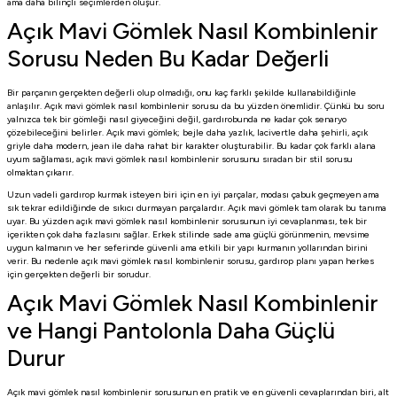
ama daha bilinçli seçimlerden oluşur.
Açık Mavi Gömlek Nasıl Kombinlenir
Sorusu Neden Bu Kadar Değerli
Bir parçanın gerçekten değerli olup olmadığı, onu kaç farklı şekilde kullanabildiğinle
anlaşılır. Açık mavi gömlek nasıl kombinlenir sorusu da bu yüzden önemlidir. Çünkü bu soru
yalnızca tek bir gömleği nasıl giyeceğini değil, gardırobunda ne kadar çok senaryo
çözebileceğini belirler. Açık mavi gömlek; bejle daha yazlık, lacivertle daha şehirli, açık
griyle daha modern, jean ile daha rahat bir karakter oluşturabilir. Bu kadar çok farklı alana
uyum sağlaması, açık mavi gömlek nasıl kombinlenir sorusunu sıradan bir stil sorusu
olmaktan çıkarır.
Uzun vadeli gardırop kurmak isteyen biri için en iyi parçalar, modası çabuk geçmeyen ama
sık tekrar edildiğinde de sıkıcı durmayan parçalardır. Açık mavi gömlek tam olarak bu tanıma
uyar. Bu yüzden açık mavi gömlek nasıl kombinlenir sorusunun iyi cevaplanması, tek bir
içerikten çok daha fazlasını sağlar. Erkek stilinde sade ama güçlü görünmenin, mevsime
uygun kalmanın ve her seferinde güvenli ama etkili bir yapı kurmanın yollarından birini
verir. Bu nedenle açık mavi gömlek nasıl kombinlenir sorusu, gardırop planı yapan herkes
için gerçekten değerli bir sorudur.
Açık Mavi Gömlek Nasıl Kombinlenir
ve Hangi Pantolonla Daha Güçlü
Durur
Açık mavi gömlek nasıl kombinlenir sorusunun en pratik ve en güvenli cevaplarından biri, alt