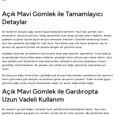
Açık Mavi Gömlek ile Tamamlayıcı
Detaylar
Bir kombinin seviyesi çoğu zaman küçük detaylarla belirlenir. Açık mavi gömlek nasıl
kombinlenir sorusuna yalnızca “hangi pantolonla” diye cevap vermek yeterli değildir; kemer,
ayakkabı ve genel taşıma biçimi de aynı derecede önemlidir. Özellikle kahverengi tonları,
açık mavi gömlekle çok doğal bir ilişki kurar. Açık kahve veya orta kahve kemerler, bej ve
lacivert alt yapılarla birlikte son derece dengeli bir görünüm sunar.
Ayakkabı tarafında ise kombinin tonuna göre daha sade seçimler yapılmalıdır. Fazla kaba ya
da gereğinden fazla dikkat çeken modeller, gömleğin temiz etkisini geri plana itebilir. Açık
mavi gömlek nasıl kombinlenir diye düşünürken, detayların yalnızca tamamlayıcı olması
gerektiği unutulmamalıdır. Bu parçalar öne çıkmak için değil, görünümü toparlamak için
vardır.
Kol boyunun doğru kullanılması, gömleğin çok buruşuk taşınmaması, pantolonun bel yapısının
temiz görünmesi gibi detaylar da kombinin genel seviyesini yükseltir. Erkek stilinde güçlü
görünüm çoğu zaman büyük hamlelerden değil, bu sessiz doğrulardan doğar.
Açık Mavi Gömlek ile Gardıropta
Uzun Vadeli Kullanım
Bir parçanın gerçek değeri, ne kadar farklı şekilde kullanılabildiğiyle ölçülür. Açık mavi
gömlek bu açıdan çok güçlü bir üründür. Çünkü tek bir stile sıkışmaz. Bej pantolonla daha