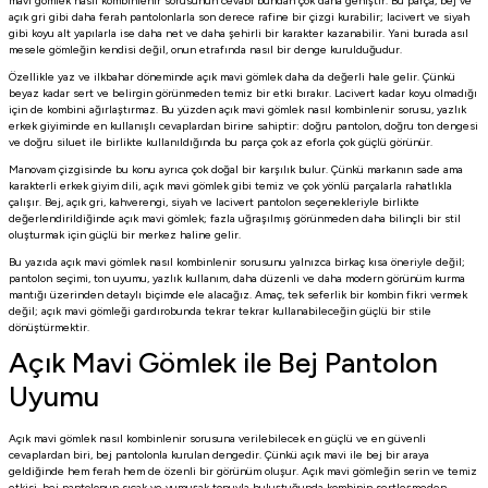
mavi gömlek nasıl kombinlenir sorusunun cevabı bundan çok daha geniştir. Bu parça, bej ve
açık gri gibi daha ferah pantolonlarla son derece rafine bir çizgi kurabilir; lacivert ve siyah
gibi koyu alt yapılarla ise daha net ve daha şehirli bir karakter kazanabilir. Yani burada asıl
mesele gömleğin kendisi değil, onun etrafında nasıl bir denge kurulduğudur.
Özellikle yaz ve ilkbahar döneminde açık mavi gömlek daha da değerli hale gelir. Çünkü
beyaz kadar sert ve belirgin görünmeden temiz bir etki bırakır. Lacivert kadar koyu olmadığı
için de kombini ağırlaştırmaz. Bu yüzden açık mavi gömlek nasıl kombinlenir sorusu, yazlık
erkek giyiminde en kullanışlı cevaplardan birine sahiptir: doğru pantolon, doğru ton dengesi
ve doğru siluet ile birlikte kullanıldığında bu parça çok az eforla çok güçlü görünür.
Manovam çizgisinde bu konu ayrıca çok doğal bir karşılık bulur. Çünkü markanın sade ama
karakterli erkek giyim dili, açık mavi gömlek gibi temiz ve çok yönlü parçalarla rahatlıkla
çalışır. Bej, açık gri, kahverengi, siyah ve lacivert pantolon seçenekleriyle birlikte
değerlendirildiğinde açık mavi gömlek; fazla uğraşılmış görünmeden daha bilinçli bir stil
oluşturmak için güçlü bir merkez haline gelir.
Bu yazıda açık mavi gömlek nasıl kombinlenir sorusunu yalnızca birkaç kısa öneriyle değil;
pantolon seçimi, ton uyumu, yazlık kullanım, daha düzenli ve daha modern görünüm kurma
mantığı üzerinden detaylı biçimde ele alacağız. Amaç, tek seferlik bir kombin fikri vermek
değil; açık mavi gömleği gardırobunda tekrar tekrar kullanabileceğin güçlü bir stile
dönüştürmektir.
Açık Mavi Gömlek ile Bej Pantolon
Uyumu
Açık mavi gömlek nasıl kombinlenir sorusuna verilebilecek en güçlü ve en güvenli
cevaplardan biri, bej pantolonla kurulan dengedir. Çünkü açık mavi ile bej bir araya
geldiğinde hem ferah hem de özenli bir görünüm oluşur. Açık mavi gömleğin serin ve temiz
etkisi, bej pantolonun sıcak ve yumuşak tonuyla buluştuğunda kombinin sertleşmeden