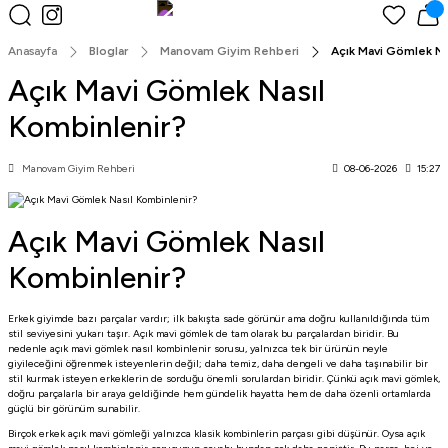
Peşin Fiyatına 3 Taksit!
Anasayfa
Bloglar
Manovam Giyim Rehberi
Açık Mavi Gömlek Na
Açık Mavi Gömlek Nasıl
Kombinlenir?
Manovam Giyim Rehberi
08-06-2026
15:27
Açık Mavi Gömlek Nasıl
Kombinlenir?
Erkek giyimde bazı parçalar vardır; ilk bakışta sade görünür ama doğru kullanıldığında tüm
stil seviyesini yukarı taşır. Açık mavi gömlek de tam olarak bu parçalardan biridir. Bu
nedenle açık mavi gömlek nasıl kombinlenir sorusu, yalnızca tek bir ürünün neyle
giyileceğini öğrenmek isteyenlerin değil; daha temiz, daha dengeli ve daha taşınabilir bir
stil kurmak isteyen erkeklerin de sorduğu önemli sorulardan biridir. Çünkü açık mavi gömlek,
doğru parçalarla bir araya geldiğinde hem gündelik hayatta hem de daha özenli ortamlarda
güçlü bir görünüm sunabilir.
Birçok erkek açık mavi gömleği yalnızca klasik kombinlerin parçası gibi düşünür. Oysa açık