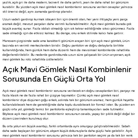
yazlık, açık gri ile daha modern, lacivert ile daha şehirli, jean ile daha rahat bir görünüm
kurabilir. Bu yüzden açık mavi gömlek nasıl kombinlenir sorusuna verilen cevaplar yalnızca
stil önerisi değil, aynı zamanda gardırop planıdır.
Uzun vadeli gardırop kurmak isteyen biri için önemli olan, her yeni ihtiyaçta yeni parça
aramak değil; mevcut parçaları daha verimli kullanabilmektir. Açık mavi gömlek burada çok
büyük avantaj sunar. Fazla iddialı olmadığı için sık tekrar edildiğinde sıkıcı görünmez. Fazla
sade olmadığı için de etkisiz kalmaz. Bu denge, onu erkek stilinde kalıcı hale getirir.
Manovam çizgisinde sade ama karakterli görünüm arayan biri için açık mavi gömlek, ürün
bazında en verimli merkezlerden biridir. Doğru pantolon ve doğru detaylarla birlikte
kullanıldığında, hem günlük hem daha düzenli hem de mevsimsel kombinlerde rahatlıkla
değerlendirilebilir. Bu nedenle gardırobunda uzun süre çalışacak bir ürün arıyorsan, açık
mavi gömlek bu rolü rahatlıkla üstlenebilir.
Açık Mavi Gömlek Nasıl Kombinlenir
Sorusunda En Güçlü Orta Yol
Açık mavi gömlek nasıl kombinlenir sorusuna verilecek en doğru cevaplardan biri, parçayı ne
fazla klasik ne de fazla rahat bir çizgiye taşımaktır. Çünkü açık mavi gömlek nasıl
kombinlenir diye düşünen çoğu erkek, aslında tek bir görünüm aramaz; hem günlük hayatta
kullanılabilecek hem de gerektiğinde daha toplu durabilecek bir formül ister. Bu yüzden en
güçlü orta yol, gömleği temiz bir pantolonla eşleştirip tamamlayıcıları sade tutmaktır.
Böylece açık mavi gömlek nasıl kombinlenir sorusunun cevabı, yapay bir şıklık değil doğal bir
düzen üzerinden kurulmuş olur.
Bu orta yolun en büyük avantajı, farklı ortamlarda aynı omurgayı çalıştırabilmesidir. Sabah
daha sade başlayan bir görünüm, akşam küçük dokunuşlarla daha güçlü hale gelebilir. Açık
mavi gömlek nasıl kombinlenir sorusunu yalnızca tek bir pantolon seçimi ya da tek bir renk