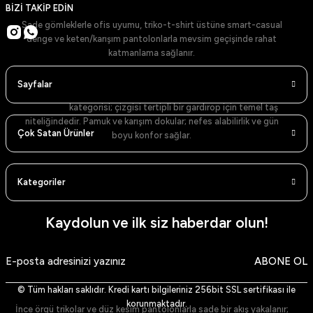
BİZİ TAKİP EDİN
Sade gömleklerle ofis uyumu, triko-t-shirt üstüne smart-casual
denge ve keten/karışım pantolonlarla mevsim geçişinde rahat
katmanlama sağlanır.
Gömlekler: Net Yaka, Temiz Duruş
Sayfalar
Gömlekler
kategorisi; çizgisi tertipli bir gardırop için temel taş
niteliğindedir. Pamuk ve karışım dokular; nefes alabilirlik ve gün
Çok Satan Ürünler
boyu konfor sağlar.
Renk Skalası ve Modeller
Kategoriler
Beyaz Gömlek (Dik Yaka)
– sade ve zamansız.
Mavi Gömlek (Dik Yaka)
– ferah ve şehirli.
Lacivert Gömlek (Dik Yaka)
– güçlü kontrast.
Siyah Gömlek (Dik Yaka)
– akşam stilinde net siluet.
Kaydolun ve ilk siz haberdar olun!
Beyaz Gömlek (Klasik Yaka)
– resmi görünüm.
Lacivert Gömlek (Klasik Yaka)
– koyu paletlerle uyum.
Siyah Gömlek (Klasik Yaka)
– keskin kontrast ve minimalizm.
ABONE OL
Açık Mavi Gömlek
– gündelik ve ofis arası geçiş.
Haki Gömlek
– toprak tonlarıyla doğal denge.
Stil Notu
© Tüm hakları saklıdır. Kredi kartı bilgileriniz 256bit SSL sertifikası ile
korunmaktadır.
İnce örgü trikolar ve düz kesim pantolonlarla sade bir akış yakalanır;