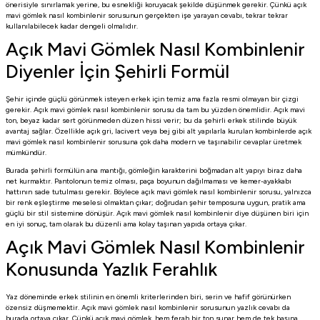
önerisiyle sınırlamak yerine, bu esnekliği koruyacak şekilde düşünmek gerekir. Çünkü açık
mavi gömlek nasıl kombinlenir sorusunun gerçekten işe yarayan cevabı, tekrar tekrar
kullanılabilecek kadar dengeli olmalıdır.
Açık Mavi Gömlek Nasıl Kombinlenir
Diyenler İçin Şehirli Formül
Şehir içinde güçlü görünmek isteyen erkek için temiz ama fazla resmi olmayan bir çizgi
gerekir. Açık mavi gömlek nasıl kombinlenir sorusu da tam bu yüzden önemlidir. Açık mavi
ton, beyaz kadar sert görünmeden düzen hissi verir; bu da şehirli erkek stilinde büyük
avantaj sağlar. Özellikle açık gri, lacivert veya bej gibi alt yapılarla kurulan kombinlerde açık
mavi gömlek nasıl kombinlenir sorusuna çok daha modern ve taşınabilir cevaplar üretmek
mümkündür.
Burada şehirli formülün ana mantığı, gömleğin karakterini boğmadan alt yapıyı biraz daha
net kurmaktır. Pantolonun temiz olması, paça boyunun dağılmaması ve kemer-ayakkabı
hattının sade tutulması gerekir. Böylece açık mavi gömlek nasıl kombinlenir sorusu, yalnızca
bir renk eşleştirme meselesi olmaktan çıkar; doğrudan şehir temposuna uygun, pratik ama
güçlü bir stil sistemine dönüşür. Açık mavi gömlek nasıl kombinlenir diye düşünen biri için
en iyi sonuç, tam olarak bu düzenli ama kolay taşınan yapıda ortaya çıkar.
Açık Mavi Gömlek Nasıl Kombinlenir
Konusunda Yazlık Ferahlık
Yaz döneminde erkek stilinin en önemli kriterlerinden biri, serin ve hafif görünürken
özensiz düşmemektir. Açık mavi gömlek nasıl kombinlenir sorusunun yazlık cevabı da
burada ortaya çıkar. Çünkü açık mavi gömlek, hem ferah bir ton sunar hem de tek başına