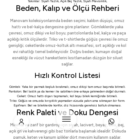
Takımlar:
Siyah Yazlık
,
Açık Bej Yazlık
,
Siyah Mevsimlik
,
Beden, Kalıp ve Ölçü Rehberi
Manovam koleksiyonlarında beden seçimi; kalıbın düşüşü, omuz
hattı ve bel-kalça dengesine göre planlanır. Gömleklerde yaka
çevresi, omuz dikişi ve kol boyu; pantolonlarda bel, kalça ve paça
açıklığı kritik ölçülerdir. Triko ve t-shirtlerde göğüs çevresi ile omuz
genişliği; ceketlerde omuz-koltuk altı mesafesi, sırt açıklığı ve kol
evi rahatlığı temel belirleyicidir. Doğru beden; kumaşın doğal
esnekliği ile vücut hareketlerini kısıtlamadan düzgün bir siluet
sağlar.
Hızlı Kontrol Listesi
Gömlek: Yaka bir parmak boşluk bırakmalı; omuz dikişi tam omuz başında bitmeli.
Pantolon: Bel lastik ya da kemer ile sabitken öne-arkaya çekmeden doğal durmalı.
Ceket: Omuz hattı dışarı taşmamalı; kol boyu bilek kemiğinde bitmeli.
Triko: Göğüs ve omuzda kırışıklık yapmadan vücuda yakın ama sıkmayan bir form.
Eşofman: Bel ve bileklerde konfor, diz hizasında gereksiz bolluk olmaması.
Renk Paleti ve Doku Dengesi
Minimal ve zarif bir gardırop için siyah, lacivert, beyaz, ekru, bej,
açık gri ve kahverengi gibi baz tonlarla başlamak idealdir. Dokuda
pamuk, keten ve karışım iplikler dört mevsim kullanım sağlar.