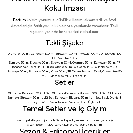
Koku İmzası
Parfüm
koleksiyonumuz; günlük kullanım, akşam stili ve özel
davetler için farklı yoğunluk ve nota yapılarıyla tasarlanır. Tekli
şişelerin yanında imza setleri de bulunur.
Tekli Şişeler
Oldmano 100 ml
,
Darkovam 100 ml
,
Strowam 100 ml
,
Invictus 100 ml
,
D. Sauvage 100
ml
,
C. Aventus 100 ml
Samrova 50 ml
,
Elegano 50 ml
,
Strowam 50 ml
,
Oldmano 50 ml
,
Darkovam 50 ml
,
TF
Tobacco Vanille 50 ml
,
TF Black Orchid 50 ml
,
A. Gio 50 ml
,
JPG Male 50 ml
,
D.
Sauvage 50 ml
,
Burberry 50 ml
,
Kirke 50 ml
,
TF Ombre Leather 50 ml
,
C. Aventus 50
ml
,
B. Classic 50 ml
,
V. Eros 50 ml
Setler
Oldmno & Darkovam 100 ml Set
,
Oldmano-Darkovam-Strowam 100 ml Set
,
Oldmano-
Samrova-Strowam 50 ml Üçlü Set
,
Darkovam-Elegano 50 ml İkili Set
,
Black Orchid &
Stronger With You & Tobacco Vanille 50 ml Üçlü Set
Temel Setler ve İç Giyim
Basic Siyah-Beyaz Tişört İkili Set
– kapsül gardırop için temel yapı taşı.
Siyah Boxer
– %100 pamuk konforu ve günlük kullanım.
Sezon & Editoryal İçerikler