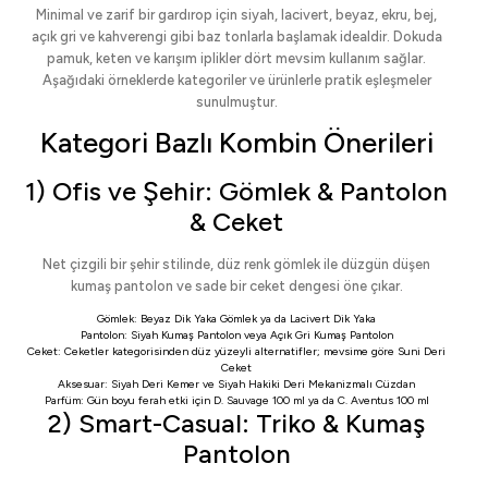
Minimal ve zarif bir gardırop için siyah, lacivert, beyaz, ekru, bej,
açık gri ve kahverengi gibi baz tonlarla başlamak idealdir. Dokuda
pamuk, keten ve karışım iplikler dört mevsim kullanım sağlar.
Aşağıdaki örneklerde kategoriler ve ürünlerle pratik eşleşmeler
sunulmuştur.
Kategori Bazlı Kombin Önerileri
1) Ofis ve Şehir: Gömlek & Pantolon
& Ceket
Net çizgili bir şehir stilinde, düz renk gömlek ile düzgün düşen
kumaş pantolon ve sade bir ceket dengesi öne çıkar.
Gömlek:
Beyaz Dik Yaka Gömlek
ya da
Lacivert Dik Yaka
Pantolon:
Siyah Kumaş Pantolon
veya
Açık Gri Kumaş Pantolon
Ceket:
Ceketler
kategorisinden düz yüzeyli alternatifler; mevsime göre
Suni Deri
Ceket
Aksesuar:
Siyah Deri Kemer
ve
Siyah Hakiki Deri Mekanizmalı Cüzdan
Parfüm: Gün boyu ferah etki için
D. Sauvage 100 ml
ya da
C. Aventus 100 ml
2) Smart-Casual: Triko & Kumaş
Pantolon