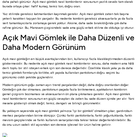
daha pahalı görünür. Açık mavi gömlek nasıl kombinlenir sorusunun yazlık cevabı tam olarak
burada ortaya çıkar: hafif kumaş, temiz ton, doğru oran.
Yaz stilinde gereksiz katmanlardan kaçınmak gerekir. Açık mavi gömlek zaten tek başına
yeterli karakteri taşıyan bir parçadır. Bu nedenle kombini gereksiz aksesuarlarla ya da fazla
sert tamamlayıcılarla zorlamaya gerek yoktur. Aksine, daha sade bırakıldığında çok daha
rafine görünür. Bu, Manovam çizgisindeki sade ama güçlü erkek stiline de oldukça iyi oturur.
Açık Mavi Gömlek ile Daha Düzenli ve
Daha Modern Görünüm
Açık mavi gömleğin en büyük avantajlarından biri, kullanıcıyı fazla klasikleştirmeden düzenli
göstermesidir. Bu nedenle açık mavi gömlek nasıl kombinlenir sorusu, daha modern ama hâlâ
derli toplu bir stil isteyen erkek için son derece değerlidir. Özellikle klasik yaka ya da daha
temiz gömlek formlarıyla birlikte, alt yapıda kullanılan pantolonun doğru seçimi bu
görünümü ciddi şekilde güçlendirir.
Modern görünüm çoğu zaman aşırı trend parçalardan değil, daha doğru oranlardan doğar.
Gömleğin çok dar olmaması, pantolonun paçada fazla birikmemesi, ayakkabının kombinin
genel çizgisini bozmaması ve aksesuarların ön plana çıkmaması gerekir. Açık mavi gömlek
nasıl kombinlenir sorusunun en güçlü cevapları da zaten bu sade düzen içinde yer alır. Yani
mesele gösterişli olmak değil; temiz, dengeli ve bilinçli görünmektir.
Bu yaklaşım sayesinde açık mavi gömlek yalnızca “iyi bir gömlek” olmaktan çıkar; gardırobun
merkez parçalarından birine dönüşür. Çünkü farklı pantolonlarla, farklı yoğunluklarda, farklı
mevsim geçişlerinde ve farklı kullanım senaryolarında tekrar tekrar değerlendirilebilir. Bu
da onu uzun vadeli stil açısından son derece işlevsel bir ürün haline getirir.