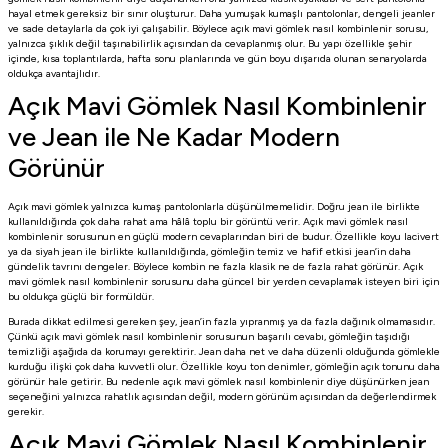
hayal etmek gereksiz bir sınır oluşturur. Daha yumuşak kumaşlı pantolonlar, dengeli jeanler
ve sade detaylarla da çok iyi çalışabilir. Böylece açık mavi gömlek nasıl kombinlenir sorusu,
yalnızca şıklık değil taşınabilirlik açısından da cevaplanmış olur. Bu yapı özellikle şehir
içinde, kısa toplantılarda, hafta sonu planlarında ve gün boyu dışarıda olunan senaryolarda
oldukça avantajlıdır.
Açık Mavi Gömlek Nasıl Kombinlenir
ve Jean ile Ne Kadar Modern
Görünür
Açık mavi gömlek yalnızca kumaş pantolonlarla düşünülmemelidir. Doğru jean ile birlikte
kullanıldığında çok daha rahat ama hâlâ toplu bir görüntü verir. Açık mavi gömlek nasıl
kombinlenir sorusunun en güçlü modern cevaplarından biri de budur. Özellikle koyu lacivert
ya da siyah jean ile birlikte kullanıldığında, gömleğin temiz ve hafif etkisi jean’in daha
gündelik tavrını dengeler. Böylece kombin ne fazla klasik ne de fazla rahat görünür. Açık
mavi gömlek nasıl kombinlenir sorusunu daha güncel bir yerden cevaplamak isteyen biri için
bu oldukça güçlü bir formüldür.
Burada dikkat edilmesi gereken şey, jean’in fazla yıpranmış ya da fazla dağınık olmamasıdır.
Çünkü açık mavi gömlek nasıl kombinlenir sorusunun başarılı cevabı, gömleğin taşıdığı
temizliği aşağıda da korumayı gerektirir. Jean daha net ve daha düzenli olduğunda gömlekle
kurduğu ilişki çok daha kuvvetli olur. Özellikle koyu ton denimler, gömleğin açık tonunu daha
görünür hale getirir. Bu nedenle açık mavi gömlek nasıl kombinlenir diye düşünürken jean
seçeneğini yalnızca rahatlık açısından değil, modern görünüm açısından da değerlendirmek
gerekir.
Açık Mavi Gömlek Nasıl Kombinlenir