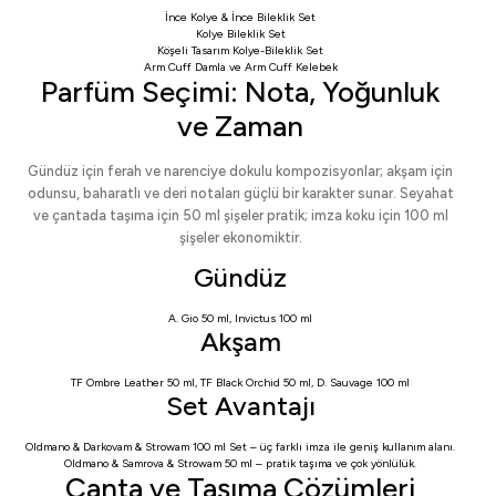
İnce Kolye & İnce Bileklik Set
Kolye Bileklik Set
Köşeli Tasarım Kolye-Bileklik Set
Arm Cuff Damla
ve
Arm Cuff Kelebek
Parfüm Seçimi: Nota, Yoğunluk
ve Zaman
Gündüz için ferah ve narenciye dokulu kompozisyonlar; akşam için
odunsu, baharatlı ve deri notaları güçlü bir karakter sunar. Seyahat
ve çantada taşıma için 50 ml şişeler pratik; imza koku için 100 ml
şişeler ekonomiktir.
Gündüz
A. Gio 50 ml
,
Invictus 100 ml
Akşam
TF Ombre Leather 50 ml
,
TF Black Orchid 50 ml
,
D. Sauvage 100 ml
Set Avantajı
Oldmano & Darkovam & Strowam 100 ml Set
– üç farklı imza ile geniş kullanım alanı.
Oldmano & Samrova & Strowam 50 ml
– pratik taşıma ve çok yönlülük.
Çanta ve Taşıma Çözümleri