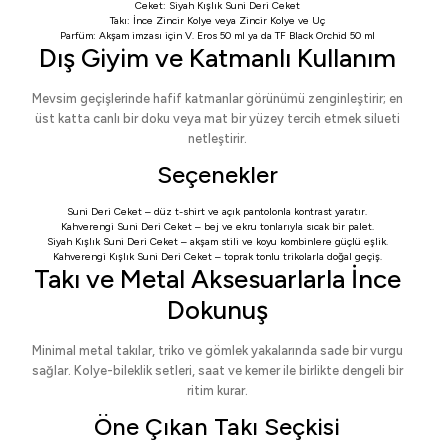
Ceket:
Siyah Kışlık Suni Deri Ceket
Takı:
İnce Zincir Kolye
veya
Zincir Kolye ve Uç
Parfüm: Akşam imzası için
V. Eros 50 ml
ya da
TF Black Orchid 50 ml
Dış Giyim ve Katmanlı Kullanım
Mevsim geçişlerinde hafif katmanlar görünümü zenginleştirir; en
üst katta canlı bir doku veya mat bir yüzey tercih etmek silueti
netleştirir.
Seçenekler
Suni Deri Ceket
– düz t-shirt ve açık pantolonla kontrast yaratır.
Kahverengi Suni Deri Ceket
– bej ve ekru tonlarıyla sıcak bir palet.
Siyah Kışlık Suni Deri Ceket
– akşam stili ve koyu kombinlere güçlü eşlik.
Kahverengi Kışlık Suni Deri Ceket
– toprak tonlu trikolarla doğal geçiş.
Takı ve Metal Aksesuarlarla İnce
Dokunuş
Minimal metal takılar, triko ve gömlek yakalarında sade bir vurgu
sağlar. Kolye-bileklik setleri, saat ve kemer ile birlikte dengeli bir
ritim kurar.
Öne Çıkan Takı Seçkisi