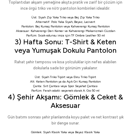
Toplantıdan akşam yemeğine akışta pratik ve zarif bir çözüm için
ince örgü triko ve nötr pantolon kombinleri idealdir.
Üst:
Siyah Zip Yaka Triko
veya
Bej Zip Yaka Triko
Alternatif:
Polo Yaka Siyah
,
Beyaz
,
Lacivert
Pantolon:
Bej Kumaş Pantolon
veya
Kahverengi Kumaş Pantolon
Aksesuar:
Kahverengi Deri Kemer
ve
Kahverengi Mekanizmalı Cüzdan
Parfüm: Sıcak-odunsu imza için
TF Ombre Leather 50 ml
3) Hafta Sonu: T-Shirt & Keten
veya Yumuşak Dokulu Pantolon
Rahat şehir temposu ve kısa yolculuklar için nefes alabilen
dokularla sade bir görünüm yakalanır.
Üst:
Siyah Triko Tişört
veya
Ekru Triko Tişört
Alt:
Keten Pantolon
ya da
Açık Gri Kumaş Pantolon
Çanta:
Sırt Çantası
veya
Spor Seyahat Çantası
Parfüm: Ferah odaklı seçenek olarak
A. Gio 50 ml
4) Şehir Akşamı: Gömlek & Ceket &
Aksesuar
Gün batımı sonrası şehir planlarında koyu palet ve net kontrast şık
bir denge sunar.
Gömlek:
Siyah Klasik Yaka
veya
Beyaz Klasik Yaka