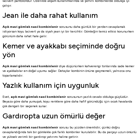
lacivert pantolondur. Özellikle akşam kullanımlarında ve şehirli kombinlerde oldukça iyi
çalışır.
Jean ile daha rahat kullanım
Açık mavi gömlek nasıl kombinlenir
sorusunu daha günlük bir yerden cevaplamak
istiyorsan koyu lacivert ya da siyah jean iyi bir tercihtir. Gömleğin temiz etkisi korunurken
görünüm daha rahat hale gelir.
Kemer ve ayakkabı seçiminde doğru
yön
Açık mavi gömlek nasıl kombinlenir
diye düşünürken kahverengi tonlarında sade kemer
ve ayakkabılar en doğal uyumu sağlar. Detaylar kombinin önüne geçmemeli, yalnızca onu
toparlamalıdır.
Yazlık kullanım için uygunluk
Evet,
açık mavi gömlek nasıl kombinlenir
sorusunun yazlık cevabı oldukça güçlüdür.
Beyaza göre daha yumuşak, koyu renklere göre daha hafif göründüğü için sıcak havalarda
çok dengeli bir seçenek sunar.
Gardıropta uzun ömürlü değer
Açık mavi gömlek nasıl kombinlenir
sorusu bu yüzden önemlidir; çünkü doğru
cevaplandığında tek bir gömlekle çok farklı kombinler kurulabilir. Bu da parçayı uzun ömürlü
ve yüksek verimli bir gardırop yatırımı haline getirir.