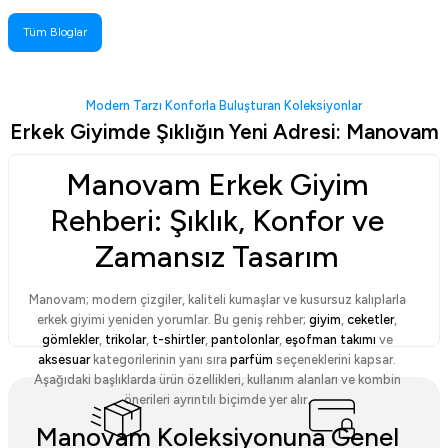
Tüm Bloglar
Modern Tarzı Konforla Buluşturan Koleksiyonlar
Erkek Giyimde Şıklığın Yeni Adresi: Manovam
Manovam Erkek Giyim
Rehberi: Şıklık, Konfor ve
Zamansız Tasarım
Manovam; modern çizgiler, kaliteli kumaşlar ve kusursuz kalıplarla
erkek giyimi yeniden yorumlar. Bu geniş rehber;
giyim
,
ceketler
,
gömlekler
,
trikolar
,
t-shirtler
,
pantolonlar
,
eşofman takımı
ve
aksesuar
kategorilerinin yanı sıra
parfüm
seçeneklerini kapsar.
Aşağıdaki başlıklarda ürün özellikleri, kullanım alanları ve kombin
önerileri ayrıntılı biçimde yer alır.
Manovam Koleksiyonuna Genel