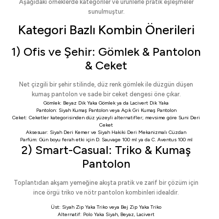
Aşağıdaki örneklerde kategoriler ve ürünlerle pratik eşleşmeler
sunulmuştur.
Kategori Bazlı Kombin Önerileri
1) Ofis ve Şehir: Gömlek & Pantolon
& Ceket
Net çizgili bir şehir stilinde, düz renk gömlek ile düzgün düşen
kumaş pantolon ve sade bir ceket dengesi öne çıkar.
Gömlek:
Beyaz Dik Yaka Gömlek
ya da
Lacivert Dik Yaka
Pantolon:
Siyah Kumaş Pantolon
veya
Açık Gri Kumaş Pantolon
Ceket:
Ceketler
kategorisinden düz yüzeyli alternatifler; mevsime göre
Suni Deri
Ceket
Aksesuar:
Siyah Deri Kemer
ve
Siyah Hakiki Deri Mekanizmalı Cüzdan
Parfüm: Gün boyu ferah etki için
D. Sauvage 100 ml
ya da
C. Aventus 100 ml
2) Smart-Casual: Triko & Kumaş
Pantolon
Toplantıdan akşam yemeğine akışta pratik ve zarif bir çözüm için
ince örgü triko ve nötr pantolon kombinleri idealdir.
Üst:
Siyah Zip Yaka Triko
veya
Bej Zip Yaka Triko
Alternatif:
Polo Yaka Siyah
,
Beyaz
,
Lacivert