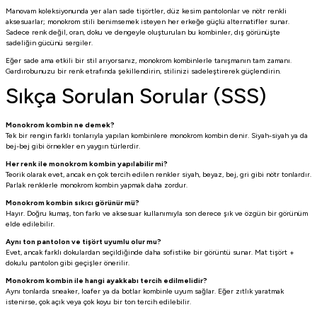
Manovam koleksiyonunda yer alan sade tişörtler, düz kesim pantolonlar ve nötr renkli
aksesuarlar; monokrom stili benimsemek isteyen her erkeğe güçlü alternatifler sunar.
Sadece renk değil, oran, doku ve dengeyle oluşturulan bu kombinler, dış görünüşte
sadeliğin gücünü sergiler.
Eğer sade ama etkili bir stil arıyorsanız, monokrom kombinlerle tanışmanın tam zamanı.
Gardırobunuzu bir renk etrafında şekillendirin, stilinizi sadeleştirerek güçlendirin.
Sıkça Sorulan Sorular (SSS)
Monokrom kombin ne demek?
Tek bir rengin farklı tonlarıyla yapılan kombinlere monokrom kombin denir. Siyah-siyah ya da
bej-bej gibi örnekler en yaygın türlerdir.
Her renk ile monokrom kombin yapılabilir mi?
Teorik olarak evet, ancak en çok tercih edilen renkler siyah, beyaz, bej, gri gibi nötr tonlardır.
Parlak renklerle monokrom kombin yapmak daha zordur.
Monokrom kombin sıkıcı görünür mü?
Hayır. Doğru kumaş, ton farkı ve aksesuar kullanımıyla son derece şık ve özgün bir görünüm
elde edilebilir.
Aynı ton pantolon ve tişört uyumlu olur mu?
Evet, ancak farklı dokulardan seçildiğinde daha sofistike bir görüntü sunar. Mat tişört +
dokulu pantolon gibi geçişler önerilir.
Monokrom kombin ile hangi ayakkabı tercih edilmelidir?
Aynı tonlarda sneaker, loafer ya da botlar kombinle uyum sağlar. Eğer zıtlık yaratmak
istenirse, çok açık veya çok koyu bir ton tercih edilebilir.