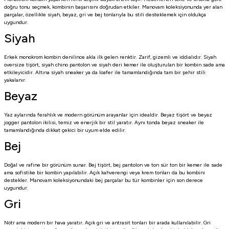
doğru tonu seçmek, kombinin başarısını doğrudan etkiler. Manovam koleksiyonunda yer alan
parçalar, özellikle siyah, beyaz, gri ve bej tonlarıyla bu stili desteklemek için oldukça
uygundur.
Siyah
Erkek monokrom kombin denilince akla ilk gelen renktir. Zarif, gizemli ve iddialıdır. Siyah
oversize tişört, siyah chino pantolon ve siyah deri kemer ile oluşturulan bir kombin sade ama
etkileyicidir. Altına siyah sneaker ya da loafer ile tamamlandığında tam bir şehir stili
yakalanır.
Beyaz
Yaz aylarında ferahlık ve modern görünüm arayanlar için idealdir. Beyaz tişört ve beyaz
jogger pantolon ikilisi, temiz ve enerjik bir stil yaratır. Aynı tonda beyaz sneaker ile
tamamlandığında dikkat çekici bir uyum elde edilir.
Bej
Doğal ve rafine bir görünüm sunar. Bej tişört, bej pantolon ve ton sür ton bir kemer ile sade
ama sofistike bir kombin yapılabilir. Açık kahverengi veya krem tonları da bu kombini
destekler. Manovam koleksiyonundaki bej parçalar bu tür kombinler için son derece
uygundur.
Gri
Nötr ama modern bir hava yaratır. Açık gri ve antrasit tonları bir arada kullanılabilir. Gri