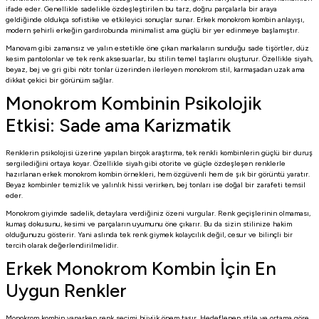
ifade eder. Genellikle sadelikle özdeşleştirilen bu tarz, doğru parçalarla bir araya
geldiğinde oldukça sofistike ve etkileyici sonuçlar sunar. Erkek monokrom kombin anlayışı,
modern şehirli erkeğin gardırobunda minimalist ama güçlü bir yer edinmeye başlamıştır.
Manovam gibi zamansız ve yalın estetikle öne çıkan markaların sunduğu sade tişörtler, düz
kesim pantolonlar ve tek renk aksesuarlar, bu stilin temel taşlarını oluşturur. Özellikle siyah,
beyaz, bej ve gri gibi nötr tonlar üzerinden ilerleyen monokrom stil, karmaşadan uzak ama
dikkat çekici bir görünüm sağlar.
Monokrom Kombinin Psikolojik
Etkisi: Sade ama Karizmatik
Renklerin psikolojisi üzerine yapılan birçok araştırma, tek renkli kombinlerin güçlü bir duruş
sergilediğini ortaya koyar. Özellikle siyah gibi otorite ve güçle özdeşleşen renklerle
hazırlanan erkek monokrom kombin örnekleri, hem özgüvenli hem de şık bir görüntü yaratır.
Beyaz kombinler temizlik ve yalınlık hissi verirken, bej tonları ise doğal bir zarafeti temsil
eder.
Monokrom giyimde sadelik, detaylara verdiğiniz özeni vurgular. Renk geçişlerinin olmaması,
kumaş dokusunu, kesimi ve parçaların uyumunu öne çıkarır. Bu da sizin stilinize hakim
olduğunuzu gösterir. Yani aslında tek renk giymek kolaycılık değil, cesur ve bilinçli bir
tercih olarak değerlendirilmelidir.
Erkek Monokrom Kombin İçin En
Uygun Renkler
Monokrom kombin yaparken renk seçimi büyük önem taşır. Hedeflenen stile ve ortama göre