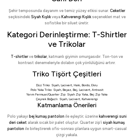
Şehir temposunda dayanım ve temiz yüzey etkisi sunar.
Ceketler
seçkisindeki
Siyah Kışlık
veya
Kahverengi Kışlık
seçenekleri mat ve
sofistike bir siluet üretir.
Kategori Derinleştirme: T-Shirtler
ve Trikolar
T-shirtler
ve
trikolar
, katmanlı giyimin omurgasıdır. Ton-ton ve
kontrast denemeleriyle dolabın çok yönlülüğünü artırır.
Triko Tişört Çeşitleri
Düz Triko:
Siyah
,
Lacivert
,
Haki
,
Bordo
,
Ekru
Polo Yaka Triko:
Siyah
,
Beyaz
,
Bej
,
Lacivert
,
Antrasit
Yarım Fermuar/Quarter Zip:
Siyah Zip Yaka
,
Bej Zip Yaka
Çeyrek Boğazlı:
Siyah
,
Lacivert
,
Kahverengi
Katmanlama Önerileri
Polo yakayı
bej kumaş pantolon
ile eşleştir; üzerine
kahverengi suni
deri ceket
alarak sıcak bir palet oluştur. Quarter zip’i
siyah kumaş
pantolon
ile birleştirerek ofis-sonrası planlara uygun smart-casual
çizgi yakala.