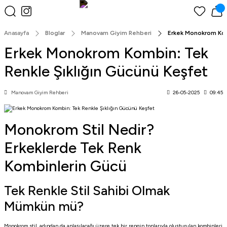
Peşin Fiyatına 3 Taksit!
Anasayfa
Bloglar
Manovam Giyim Rehberi
Erkek Monokrom Kom
Erkek Monokrom Kombin: Tek
Renkle Şıklığın Gücünü Keşfet
Manovam Giyim Rehberi
26-05-2025
09:45
Monokrom Stil Nedir?
Erkeklerde Tek Renk
Kombinlerin Gücü
Tek Renkle Stil Sahibi Olmak
Mümkün mü?
Monokrom stil, adından da anlaşılacağı üzere tek bir rengin tonlarıyla oluşturulan kombinleri