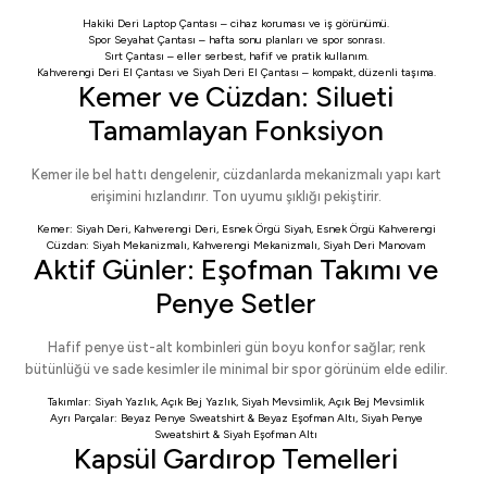
Hakiki Deri Laptop Çantası
– cihaz koruması ve iş görünümü.
Spor Seyahat Çantası
– hafta sonu planları ve spor sonrası.
Sırt Çantası
– eller serbest, hafif ve pratik kullanım.
Kahverengi Deri El Çantası
ve
Siyah Deri El Çantası
– kompakt, düzenli taşıma.
Kemer ve Cüzdan: Silueti
Tamamlayan Fonksiyon
Kemer ile bel hattı dengelenir, cüzdanlarda mekanizmalı yapı kart
erişimini hızlandırır. Ton uyumu şıklığı pekiştirir.
Kemer:
Siyah Deri
,
Kahverengi Deri
,
Esnek Örgü Siyah
,
Esnek Örgü Kahverengi
Cüzdan:
Siyah Mekanizmalı
,
Kahverengi Mekanizmalı
,
Siyah Deri Manovam
Aktif Günler: Eşofman Takımı ve
Penye Setler
Hafif penye üst-alt kombinleri gün boyu konfor sağlar; renk
bütünlüğü ve sade kesimler ile minimal bir spor görünüm elde edilir.
Takımlar:
Siyah Yazlık
,
Açık Bej Yazlık
,
Siyah Mevsimlik
,
Açık Bej Mevsimlik
Ayrı Parçalar:
Beyaz Penye Sweatshirt
&
Beyaz Eşofman Altı
,
Siyah Penye
Sweatshirt
&
Siyah Eşofman Altı
Kapsül Gardırop Temelleri