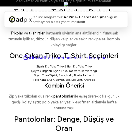
deri kemer ve zarif kolye setleriyle görünüm tamamlanır.
Trikolar ve T-Shirtler: Dokuda
Online mağazamız
AdPix
e-ticaret danışmanlığı
ile
Konfor, Formda Netlik
profesyonel olarak yönetilmektedir.
Trikolar
ve
t-shirtler
, katmanlı giyimin ana aktörleridir. Yumuşak
tutumlu iplikler, düzgün düşen kalıplar ve sakin renk paleti kombin
kolaylığı sağlar.
Öne Çıkan Triko-T-Shirt Seçimleri
ideasoft
ile
e-
hazırlandı.
ticaret
Siyah Zip Yaka Triko
&
Bej Zip Yaka Triko
paketleri
Çeyrek Boğazlı Siyah Triko
,
Lacivert
,
Kahverengi
Siyah Triko Tişört
,
Ekru
,
Haki
,
Bordo
,
Lacivert
Polo Yaka Siyah
,
Beyaz
,
Bej
,
Lacivert
,
Antrasit
Kombin Önerisi
Zip yaka trikoları düz renk
pantolonlar
ile eşleştirerek ofis-günlük
geçişi kolaylaştır; polo yakaları yazlık eşofman altlarıyla hafta
sonuna taşı.
Pantolonlar: Denge, Düşüş ve
Oran