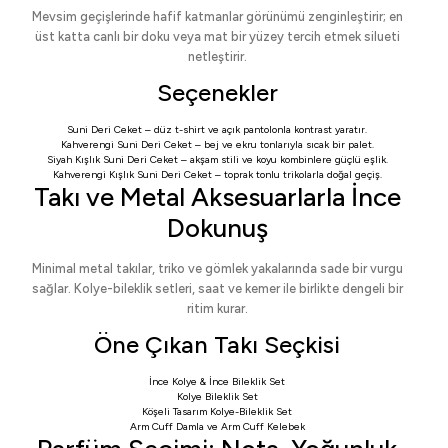
Mevsim geçişlerinde hafif katmanlar görünümü zenginleştirir; en
üst katta canlı bir doku veya mat bir yüzey tercih etmek silueti
netleştirir.
Seçenekler
Suni Deri Ceket
– düz t-shirt ve açık pantolonla kontrast yaratır.
Kahverengi Suni Deri Ceket
– bej ve ekru tonlarıyla sıcak bir palet.
Siyah Kışlık Suni Deri Ceket
– akşam stili ve koyu kombinlere güçlü eşlik.
Kahverengi Kışlık Suni Deri Ceket
– toprak tonlu trikolarla doğal geçiş.
Takı ve Metal Aksesuarlarla İnce
Dokunuş
Minimal metal takılar, triko ve gömlek yakalarında sade bir vurgu
sağlar. Kolye-bileklik setleri, saat ve kemer ile birlikte dengeli bir
ritim kurar.
Öne Çıkan Takı Seçkisi
İnce Kolye & İnce Bileklik Set
Kolye Bileklik Set
Köşeli Tasarım Kolye-Bileklik Set
Arm Cuff Damla
ve
Arm Cuff Kelebek