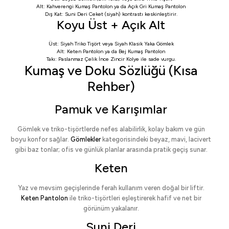
Alt:
Kahverengi Kumaş Pantolon
ya da
Açık Gri Kumaş Pantolon
Dış Kat:
Suni Deri Ceket
(siyah) kontrastı keskinleştirir.
Koyu Üst + Açık Alt
Üst:
Siyah Triko Tişört
veya
Siyah Klasik Yaka Gömlek
Alt:
Keten Pantolon
ya da
Bej Kumaş Pantolon
Takı:
Paslanmaz Çelik İnce Zincir Kolye
ile sade vurgu.
Kumaş ve Doku Sözlüğü (Kısa
Rehber)
Pamuk ve Karışımlar
Gömlek ve triko-tişörtlerde nefes alabilirlik, kolay bakım ve gün
boyu konfor sağlar.
Gömlekler
kategorisindeki beyaz, mavi, lacivert
gibi baz tonlar; ofis ve günlük planlar arasında pratik geçiş sunar.
Keten
Yaz ve mevsim geçişlerinde ferah kullanım veren doğal bir liftir.
Keten Pantolon
ile triko-tişörtleri eşleştirerek hafif ve net bir
görünüm yakalanır.
Suni Deri