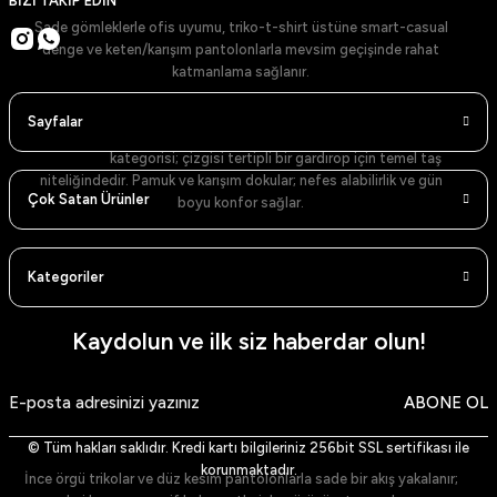
BİZİ TAKİP EDİN
Sade gömleklerle ofis uyumu, triko-t-shirt üstüne smart-casual
denge ve keten/karışım pantolonlarla mevsim geçişinde rahat
katmanlama sağlanır.
Gömlekler: Net Yaka, Temiz Duruş
Sayfalar
Gömlekler
kategorisi; çizgisi tertipli bir gardırop için temel taş
niteliğindedir. Pamuk ve karışım dokular; nefes alabilirlik ve gün
Çok Satan Ürünler
boyu konfor sağlar.
Renk Skalası ve Modeller
Kategoriler
Beyaz Gömlek (Dik Yaka)
– sade ve zamansız.
Mavi Gömlek (Dik Yaka)
– ferah ve şehirli.
Lacivert Gömlek (Dik Yaka)
– güçlü kontrast.
Siyah Gömlek (Dik Yaka)
– akşam stilinde net siluet.
Kaydolun ve ilk siz haberdar olun!
Beyaz Gömlek (Klasik Yaka)
– resmi görünüm.
Lacivert Gömlek (Klasik Yaka)
– koyu paletlerle uyum.
Siyah Gömlek (Klasik Yaka)
– keskin kontrast ve minimalizm.
ABONE OL
Açık Mavi Gömlek
– gündelik ve ofis arası geçiş.
Haki Gömlek
– toprak tonlarıyla doğal denge.
Stil Notu
© Tüm hakları saklıdır. Kredi kartı bilgileriniz 256bit SSL sertifikası ile
korunmaktadır.
İnce örgü trikolar ve düz kesim pantolonlarla sade bir akış yakalanır;