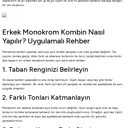
sweatshirt ve gri eşofman altı ya da gri tişört ve slim fit pantolon kombini oldukça dengeli
bir stil oluşturur.
Erkek Monokrom Kombin Nasıl
Yapılır? Uygulamalı Rehber
Monokrom kombin yapmak, yalnızca aynı renkte parçaları üst üste giymek değildir. Ton
uyumu, kumaş geçişi, doku farkı ve aksesuar kullanımı bu tarzı zenginleştiren unsurlardır.
İşte başarılı bir erkek monokrom kombin için adım adım rehber:
1. Taban Renginizi Belirleyin
İlk olarak kombin yapacağınız ana rengi belirleyin. Siyah, beyaz veya bej gibi tonlar
başlangıç için idealdir. Bu renk, hem üst hem alt parçada ve mümkünse ayakkabıda da aynı
çizgide olmalıdır.
2. Farklı Tonları Katmanlayın
Monokrom stil sadece tamamen aynı tonla sınırlı değildir. Aynı rengin açık, orta ve koyu
tonlarını birlikte kullanarak katmanlı bir derinlik oluşturabilirsiniz. Örneğin; açık bej tişört,
orta ton bej pantolon ve koyu bej ayakkabıyla katmanlı ama uyumlu bir görüntü
yaratabilirsiniz.