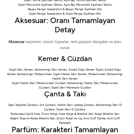
Siyah Yazlık Eşofman Takımı
,
Açık Bej Yazlık Eşofman Takımı
Siyah Mevsimlik Eşofman Takımı
,
Açık Bej Mevsimlik Eşofman Takımı
Beyaz Penye Sweatshirt
&
Beyaz Penye Eşofman Altı
Siyah Penye Sweatshirt
&
Siyah Penye Eşofman Altı
Aksesuar: Oranı Tamamlayan
Detay
Aksesuar
seçimleri; silueti toparlar, renk geçişini dengeler ve işlev
sunar.
Kemer & Cüzdan
Siyah Deri Kemer
,
Kahverengi Deri Kemer
,
Esnek Örgü Kemer Siyah
,
Esnek Örgü
Kemer Kahverengi
,
Mekanizmalı Siyah Hakiki Deri Kemer
,
Mekanizmalı Kahverengi
Hakiki Deri Kemer
Siyah Hakiki Deri Mekanizmalı Cüzdan
,
Kahverengi Hakiki Deri Mekanizmalı
Cüzdan
,
Siyah Deri Manovam Cüzdan
Çanta & Takı
Spor Seyahat Çantası
,
Sırt Çantası
,
Hakiki Deri Laptop Çantası
,
Kahverengi Deri El
Çantası
,
Siyah Deri El Çantası
Paslanmaz Çelik İnce Zincir Kolye
,
İnce Kolye & Bileklik Set
,
Kolye Bileklik Set
,
Köşeli Tasarım Kolye Bileklik Set
,
Zincir Kolye ve Uç
,
Arm Cuff Damla
,
Arm Cuff
Kelebek
Parfüm: Karakteri Tamamlayan