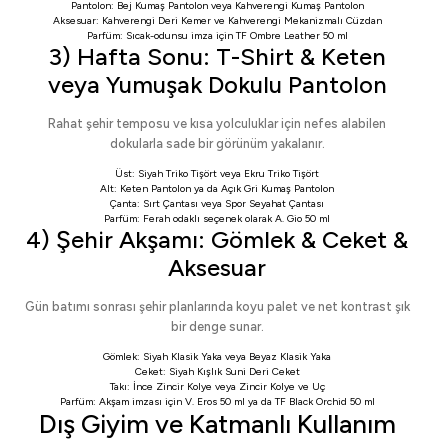
Pantolon:
Bej Kumaş Pantolon
veya
Kahverengi Kumaş Pantolon
Aksesuar:
Kahverengi Deri Kemer
ve
Kahverengi Mekanizmalı Cüzdan
Parfüm: Sıcak-odunsu imza için
TF Ombre Leather 50 ml
3) Hafta Sonu: T-Shirt & Keten
veya Yumuşak Dokulu Pantolon
Rahat şehir temposu ve kısa yolculuklar için nefes alabilen
dokularla sade bir görünüm yakalanır.
Üst:
Siyah Triko Tişört
veya
Ekru Triko Tişört
Alt:
Keten Pantolon
ya da
Açık Gri Kumaş Pantolon
Çanta:
Sırt Çantası
veya
Spor Seyahat Çantası
Parfüm: Ferah odaklı seçenek olarak
A. Gio 50 ml
4) Şehir Akşamı: Gömlek & Ceket &
Aksesuar
Gün batımı sonrası şehir planlarında koyu palet ve net kontrast şık
bir denge sunar.
Gömlek:
Siyah Klasik Yaka
veya
Beyaz Klasik Yaka
Ceket:
Siyah Kışlık Suni Deri Ceket
Takı:
İnce Zincir Kolye
veya
Zincir Kolye ve Uç
Parfüm: Akşam imzası için
V. Eros 50 ml
ya da
TF Black Orchid 50 ml
Dış Giyim ve Katmanlı Kullanım