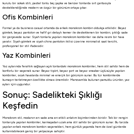
kurulu bir sokak stili, pastel tonlu bej şapka ve benzer tonlarda sırt çantasıyla
desteklendiğinde modern ve özgür bir görünüm ortaya çıkar.
Ofis Kombinleri
Formal ya da business casual ortamda da erkek monokrom kombin oldukça etkilidir. Beyaz
gömlek, beyaz pantolon ve hafif gri detaylı kemer ile desteklenen bir kombin; şıklığı sade
bir çerçevede sunar. Siyah tonlarla yapılan monokrom kombinler ise daha resmi bir hava
yaratır. Siyah gömlek ve siyah chino pantolon ikilisi üzerine minimalist saat tercihi,
profesyonel bir stil ifadesidir.
Yaz Kombinleri
Yaz aylarında ferahlık sağlayan açık tonlardaki monokrom kombinler, hem stil sahibi hem de
konforlu bir seçenek sunar. Beyaz tişört, beyaz şort ve beyaz sneaker üçlüsüyle yapılan
kombinler, sıcak havalarda minimal ve enerjik bir görünüm sunar. Bu tür kombinlerde
kumaşın terletmeyen özellikte olması önemlidir. Manovam’da bulunan pamuklu ürünler, yaz
ayları için uygundur.
Sonuç: Sadelikteki Şıklığı
Keşfedin
Monokrom stil, modanın en sade ama en etkili anlatım biçimlerinden biridir. Tek bir rengin
tonlarıyla yapılan kombinler, karmaşadan uzak ama stil sahibi bir görünüm sunar. Bu tarzda
yapılan erkek monokrom kombin seçenekleri, hem günlük yaşamda hem de özel günlerde
kullanılabilecek geniş bir yelpazeye sahiptir.