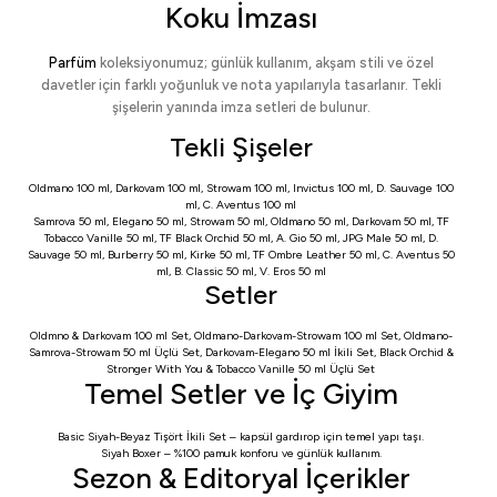
Koku İmzası
Parfüm
koleksiyonumuz; günlük kullanım, akşam stili ve özel
davetler için farklı yoğunluk ve nota yapılarıyla tasarlanır. Tekli
şişelerin yanında imza setleri de bulunur.
Tekli Şişeler
Oldmano 100 ml
,
Darkovam 100 ml
,
Strowam 100 ml
,
Invictus 100 ml
,
D. Sauvage 100
ml
,
C. Aventus 100 ml
Samrova 50 ml
,
Elegano 50 ml
,
Strowam 50 ml
,
Oldmano 50 ml
,
Darkovam 50 ml
,
TF
Tobacco Vanille 50 ml
,
TF Black Orchid 50 ml
,
A. Gio 50 ml
,
JPG Male 50 ml
,
D.
Sauvage 50 ml
,
Burberry 50 ml
,
Kirke 50 ml
,
TF Ombre Leather 50 ml
,
C. Aventus 50
ml
,
B. Classic 50 ml
,
V. Eros 50 ml
Setler
Oldmno & Darkovam 100 ml Set
,
Oldmano-Darkovam-Strowam 100 ml Set
,
Oldmano-
Samrova-Strowam 50 ml Üçlü Set
,
Darkovam-Elegano 50 ml İkili Set
,
Black Orchid &
Stronger With You & Tobacco Vanille 50 ml Üçlü Set
Temel Setler ve İç Giyim
Basic Siyah-Beyaz Tişört İkili Set
– kapsül gardırop için temel yapı taşı.
Siyah Boxer
– %100 pamuk konforu ve günlük kullanım.
Sezon & Editoryal İçerikler