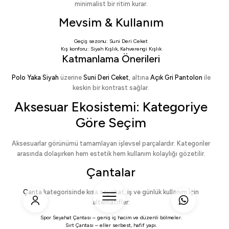
minimalist bir ritim kurar.
Mevsim & Kullanım
Geçiş sezonu:
Suni Deri Ceket
Kış konforu:
Siyah Kışlık
,
Kahverengi Kışlık
Katmanlama Önerileri
Polo Yaka Siyah
üzerine
Suni Deri Ceket
, altına
Açık Gri Pantolon
ile
keskin bir kontrast sağlar.
Aksesuar Ekosistemi: Kategoriye
Göre Seçim
Aksesuarlar görünümü tamamlayan işlevsel parçalardır. Kategoriler
arasında dolaşırken hem estetik hem kullanım kolaylığı gözetilir.
Çantalar
Çanta
kategorisinde kısa seyahat, iş ve günlük kullanım için
alternatifler:
Spor Seyahat Çantası
– geniş iç hacim ve düzenli bölmeler.
Sırt Çantası
– eller serbest, hafif yapı.