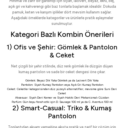
Minimal ve zarif bir gardırop için siyah, lacivert, beyaz, ekru, bej,
açık gri ve kahverengi gibi baz tonlarla başlamak idealdir. Dokuda
pamuk, keten ve karışım iplikler dört mevsim kullanım sağlar.
Aşağıdaki örneklerde kategoriler ve ürünlerle pratik eşleşmeler
sunulmuştur.
Kategori Bazlı Kombin Önerileri
1) Ofis ve Şehir: Gömlek & Pantolon
& Ceket
Net çizgili bir şehir stilinde, düz renk gömlek ile düzgün düşen
kumaş pantolon ve sade bir ceket dengesi öne çıkar.
Gömlek:
Beyaz Dik Yaka Gömlek
ya da
Lacivert Dik Yaka
Pantolon:
Siyah Kumaş Pantolon
veya
Açık Gri Kumaş Pantolon
Ceket:
Ceketler
kategorisinden düz yüzeyli alternatifler; mevsime göre
Suni Deri
Ceket
Aksesuar:
Siyah Deri Kemer
ve
Siyah Hakiki Deri Mekanizmalı Cüzdan
Parfüm: Gün boyu ferah etki için
D. Sauvage 100 ml
ya da
C. Aventus 100 ml
2) Smart-Casual: Triko & Kumaş
Pantolon
Toplantıdan akşam yemeğine akışta pratik ve zarif bir çözüm için