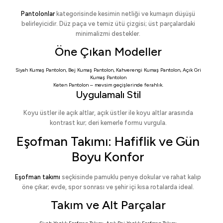
Pantolonlar
kategorisinde kesimin netliği ve kumaşın düşüşü
belirleyicidir. Düz paça ve temiz ütü çizgisi; üst parçalardaki
minimalizmi destekler.
Öne Çıkan Modeller
Siyah Kumaş Pantolon
,
Bej Kumaş Pantolon
,
Kahverengi Kumaş Pantolon
,
Açık Gri
Kumaş Pantolon
Keten Pantolon
– mevsim geçişlerinde ferahlık.
Uygulamalı Stil
Koyu üstler ile açık altlar, açık üstler ile koyu altlar arasında
kontrast kur; deri kemerle formu vurgula.
Eşofman Takımı: Hafiflik ve Gün
Boyu Konfor
Eşofman takımı
seçkisinde pamuklu penye dokular ve rahat kalıp
öne çıkar; evde, spor sonrası ve şehir içi kısa rotalarda ideal.
Takım ve Alt Parçalar