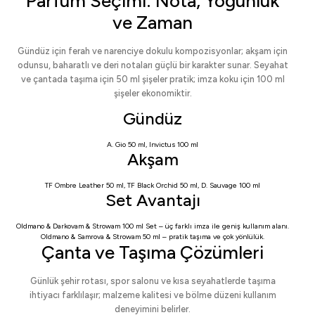
Parfüm Seçimi: Nota, Yoğunluk
ve Zaman
Gündüz için ferah ve narenciye dokulu kompozisyonlar; akşam için
odunsu, baharatlı ve deri notaları güçlü bir karakter sunar. Seyahat
ve çantada taşıma için 50 ml şişeler pratik; imza koku için 100 ml
şişeler ekonomiktir.
Gündüz
A. Gio 50 ml
,
Invictus 100 ml
Akşam
TF Ombre Leather 50 ml
,
TF Black Orchid 50 ml
,
D. Sauvage 100 ml
Set Avantajı
Oldmano & Darkovam & Strowam 100 ml Set
– üç farklı imza ile geniş kullanım alanı.
Oldmano & Samrova & Strowam 50 ml
– pratik taşıma ve çok yönlülük.
Çanta ve Taşıma Çözümleri
Günlük şehir rotası, spor salonu ve kısa seyahatlerde taşıma
ihtiyacı farklılaşır; malzeme kalitesi ve bölme düzeni kullanım
deneyimini belirler.