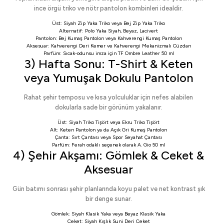
ince örgü triko ve nötr pantolon kombinleri idealdir.
Üst:
Siyah Zip Yaka Triko
veya
Bej Zip Yaka Triko
Alternatif:
Polo Yaka Siyah
,
Beyaz
,
Lacivert
Pantolon:
Bej Kumaş Pantolon
veya
Kahverengi Kumaş Pantolon
Aksesuar:
Kahverengi Deri Kemer
ve
Kahverengi Mekanizmalı Cüzdan
Parfüm: Sıcak-odunsu imza için
TF Ombre Leather 50 ml
3) Hafta Sonu: T-Shirt & Keten
veya Yumuşak Dokulu Pantolon
Rahat şehir temposu ve kısa yolculuklar için nefes alabilen
dokularla sade bir görünüm yakalanır.
Üst:
Siyah Triko Tişört
veya
Ekru Triko Tişört
Alt:
Keten Pantolon
ya da
Açık Gri Kumaş Pantolon
Çanta:
Sırt Çantası
veya
Spor Seyahat Çantası
Parfüm: Ferah odaklı seçenek olarak
A. Gio 50 ml
4) Şehir Akşamı: Gömlek & Ceket &
Aksesuar
Gün batımı sonrası şehir planlarında koyu palet ve net kontrast şık
bir denge sunar.
Gömlek:
Siyah Klasik Yaka
veya
Beyaz Klasik Yaka
Ceket:
Siyah Kışlık Suni Deri Ceket