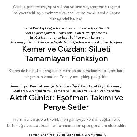
Günlük şehir rotası, spor salonu ve kısa seyahatlerde taşıma
ihtiyacı farklılaşır; malzeme kalitesi ve bölme düzeni kullanım
deneyimini belirler.
Hakiki Deri Laptop Çantası
– cihaz koruması ve iş görünümü.
Spor Seyahat Çantası
– hafta sonu planları ve spor sonrası.
Sırt Çantası
– eller serbest, hafif ve pratik kullanım.
Kahverengi Deri El Çantası
ve
Siyah Deri El Çantası
– kompakt, düzenli taşıma.
Kemer ve Cüzdan: Silueti
Tamamlayan Fonksiyon
Kemer ile bel hattı dengelenir, cüzdanlarda mekanizmalı yapı kart
erişimini hızlandırır. Ton uyumu şıklığı pekiştirir.
Kemer:
Siyah Deri
,
Kahverengi Deri
,
Esnek Örgü Siyah
,
Esnek Örgü Kahverengi
Cüzdan:
Siyah Mekanizmalı
,
Kahverengi Mekanizmalı
,
Siyah Deri Manovam
Aktif Günler: Eşofman Takımı ve
Penye Setler
Hafif penye üst-alt kombinleri gün boyu konfor sağlar; renk
bütünlüğü ve sade kesimler ile minimal bir spor görünüm elde edilir.
Takımlar:
Siyah Yazlık
,
Açık Bej Yazlık
,
Siyah Mevsimlik
,