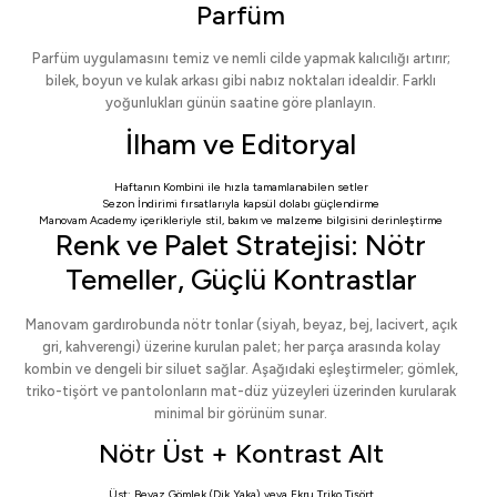
Parfüm
Parfüm uygulamasını temiz ve nemli cilde yapmak kalıcılığı artırır;
bilek, boyun ve kulak arkası gibi nabız noktaları idealdir. Farklı
yoğunlukları günün saatine göre planlayın.
İlham ve Editoryal
Haftanın Kombini
ile hızla tamamlanabilen setler
Sezon İndirimi
fırsatlarıyla kapsül dolabı güçlendirme
Manovam Academy
içerikleriyle stil, bakım ve malzeme bilgisini derinleştirme
Renk ve Palet Stratejisi: Nötr
Temeller, Güçlü Kontrastlar
Manovam gardırobunda nötr tonlar (siyah, beyaz, bej, lacivert, açık
gri, kahverengi) üzerine kurulan palet; her parça arasında kolay
kombin ve dengeli bir siluet sağlar. Aşağıdaki eşleştirmeler; gömlek,
triko-tişört ve pantolonların mat-düz yüzeyleri üzerinden kurularak
minimal bir görünüm sunar.
Nötr Üst + Kontrast Alt
Üst:
Beyaz Gömlek (Dik Yaka)
veya
Ekru Triko Tişört