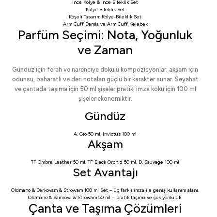
İnce Kolye & İnce Bileklik Set
Kolye Bileklik Set
Köşeli Tasarım Kolye-Bileklik Set
Arm Cuff Damla
ve
Arm Cuff Kelebek
Parfüm Seçimi: Nota, Yoğunluk
ve Zaman
Gündüz için ferah ve narenciye dokulu kompozisyonlar; akşam için
odunsu, baharatlı ve deri notaları güçlü bir karakter sunar. Seyahat
ve çantada taşıma için 50 ml şişeler pratik; imza koku için 100 ml
şişeler ekonomiktir.
Gündüz
A. Gio 50 ml
,
Invictus 100 ml
Akşam
TF Ombre Leather 50 ml
,
TF Black Orchid 50 ml
,
D. Sauvage 100 ml
Set Avantajı
Oldmano & Darkovam & Strowam 100 ml Set
– üç farklı imza ile geniş kullanım alanı.
Oldmano & Samrova & Strowam 50 ml
– pratik taşıma ve çok yönlülük.
Çanta ve Taşıma Çözümleri