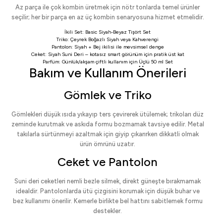
Az parça ile çok kombin üretmek için nötr tonlarda temel ürünler
seçilir; her bir parça en az üç kombin senaryosuna hizmet etmelidir.
İkili Set:
Basic Siyah-Beyaz Tişört Set
Triko:
Çeyrek Boğazlı Siyah
veya
Kahverengi
Pantolon:
Siyah
+
Bej
ikilisi ile mevsimsel denge
Ceket:
Siyah Suni Deri
– kotasız smart görünüm için pratik üst kat
Parfüm: Günlük/akşam çiftli kullanım için
Üçlü 50 ml Set
Bakım ve Kullanım Önerileri
Gömlek ve Triko
Gömlekleri düşük ısıda yıkayıp ters çevirerek ütülemek; trikoları düz
zeminde kurutmak ve askıda formu bozmamak tavsiye edilir. Metal
takılarla sürtünmeyi azaltmak için giyip çıkarırken dikkatli olmak
ürün ömrünü uzatır.
Ceket ve Pantolon
Suni deri ceketleri nemli bezle silmek, direkt güneşte bırakmamak
idealdir. Pantolonlarda ütü çizgisini korumak için düşük buhar ve
bez kullanımı önerilir. Kemerle birlikte bel hattını sabitlemek formu
destekler.