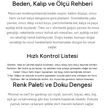
Beden, Kalıp ve Ölçü Rehberi
Manovam koleksiyonlarında beden seçimi; kalıbın düşüşü, omuz
hattı ve bel-kalça dengesine göre planlanır. Gömleklerde yaka
çevresi, omuz dikişi ve kol boyu; pantolonlarda bel, kalça ve paça
açıklığı kritik ölçülerdir. Triko ve t-shirtlerde göğüs çevresi ile omuz
genişliği; ceketlerde omuz-koltuk altı mesafesi, sırt açıklığı ve kol
evi rahatlığı temel belirleyicidir. Doğru beden; kumaşın doğal
esnekliği ile vücut hareketlerini kısıtlamadan düzgün bir siluet
sağlar.
Hızlı Kontrol Listesi
Gömlek: Yaka bir parmak boşluk bırakmalı; omuz dikişi tam omuz başında bitmeli.
Pantolon: Bel lastik ya da kemer ile sabitken öne-arkaya çekmeden doğal durmalı.
Ceket: Omuz hattı dışarı taşmamalı; kol boyu bilek kemiğinde bitmeli.
Triko: Göğüs ve omuzda kırışıklık yapmadan vücuda yakın ama sıkmayan bir form.
Eşofman: Bel ve bileklerde konfor, diz hizasında gereksiz bolluk olmaması.
Renk Paleti ve Doku Dengesi
Minimal ve zarif bir gardırop için siyah, lacivert, beyaz, ekru, bej,
açık gri ve kahverengi gibi baz tonlarla başlamak idealdir. Dokuda
pamuk, keten ve karışım iplikler dört mevsim kullanım sağlar.