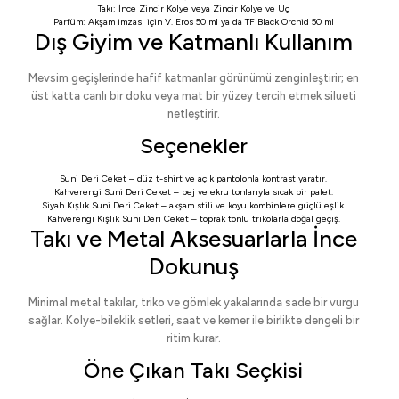
Takı:
İnce Zincir Kolye
veya
Zincir Kolye ve Uç
Parfüm: Akşam imzası için
V. Eros 50 ml
ya da
TF Black Orchid 50 ml
Dış Giyim ve Katmanlı Kullanım
Mevsim geçişlerinde hafif katmanlar görünümü zenginleştirir; en
üst katta canlı bir doku veya mat bir yüzey tercih etmek silueti
netleştirir.
Seçenekler
Suni Deri Ceket
– düz t-shirt ve açık pantolonla kontrast yaratır.
Kahverengi Suni Deri Ceket
– bej ve ekru tonlarıyla sıcak bir palet.
Siyah Kışlık Suni Deri Ceket
– akşam stili ve koyu kombinlere güçlü eşlik.
Kahverengi Kışlık Suni Deri Ceket
– toprak tonlu trikolarla doğal geçiş.
Takı ve Metal Aksesuarlarla İnce
Dokunuş
Minimal metal takılar, triko ve gömlek yakalarında sade bir vurgu
sağlar. Kolye-bileklik setleri, saat ve kemer ile birlikte dengeli bir
ritim kurar.
Öne Çıkan Takı Seçkisi