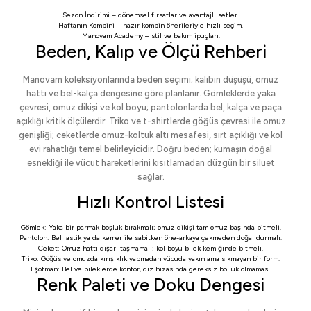
Sezon İndirimi
– dönemsel fırsatlar ve avantajlı setler.
Haftanın Kombini
– hazır kombin önerileriyle hızlı seçim.
Manovam Academy
– stil ve bakım ipuçları.
Beden, Kalıp ve Ölçü Rehberi
Manovam koleksiyonlarında beden seçimi; kalıbın düşüşü, omuz
hattı ve bel-kalça dengesine göre planlanır. Gömleklerde yaka
çevresi, omuz dikişi ve kol boyu; pantolonlarda bel, kalça ve paça
açıklığı kritik ölçülerdir. Triko ve t-shirtlerde göğüs çevresi ile omuz
genişliği; ceketlerde omuz-koltuk altı mesafesi, sırt açıklığı ve kol
evi rahatlığı temel belirleyicidir. Doğru beden; kumaşın doğal
esnekliği ile vücut hareketlerini kısıtlamadan düzgün bir siluet
sağlar.
Hızlı Kontrol Listesi
Gömlek: Yaka bir parmak boşluk bırakmalı; omuz dikişi tam omuz başında bitmeli.
Pantolon: Bel lastik ya da kemer ile sabitken öne-arkaya çekmeden doğal durmalı.
Ceket: Omuz hattı dışarı taşmamalı; kol boyu bilek kemiğinde bitmeli.
Triko: Göğüs ve omuzda kırışıklık yapmadan vücuda yakın ama sıkmayan bir form.
Eşofman: Bel ve bileklerde konfor, diz hizasında gereksiz bolluk olmaması.
Renk Paleti ve Doku Dengesi