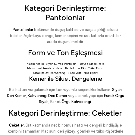
Kategori Derinleştirme:
Pantolonlar
Pantolonlar
bölümünde düşüş kalitesi ve paça açıklığı silueti
belirler. Açık-koyu denge, kemer seçimi ve üst katlarla orantı bir
arada düşünülmelidir.
Form ve Ton Eşleşmesi
Klasik netlik:
Siyah Kumaş Pantolon
+
Beyaz Klasik Yaka
Mevsimsel ferahlık:
Keten Pantolon
+
Ekru Triko Tişört
Sıcak palet:
Kahverengi
+
Lacivert Triko Tişört
Kemer ile Siluet Dengeleme
Bel hattını vurgulamak için ton-uyumlu seçenekler kullanın:
Siyah
Deri Kemer
,
Kahverengi Deri Kemer
veya esnek yapı için
Esnek Örgü
Siyah
,
Esnek Örgü Kahverengi
.
Kategori Derinleştirme: Ceketler
Ceketler
, üst katmanda net bir omuz hattı ve dengeli bir düşüşle
kombini tamamlar. Mat suni deri yüzey, gömlek ve triko-tişörtlerle