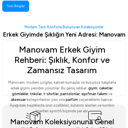
Tüm Bloglar
Modern Tarzı Konforla Buluşturan Koleksiyonlar
Erkek Giyimde Şıklığın Yeni Adresi: Manovam
Manovam Erkek Giyim
Rehberi: Şıklık, Konfor ve
Zamansız Tasarım
Manovam; modern çizgiler, kaliteli kumaşlar ve kusursuz kalıplarla
erkek giyimi yeniden yorumlar. Bu geniş rehber;
giyim
,
ceketler
,
gömlekler
,
trikolar
,
t-shirtler
,
pantolonlar
,
eşofman takımı
ve
aksesuar
kategorilerinin yanı sıra
parfüm
seçeneklerini kapsar.
Aşağıdaki başlıklarda ürün özellikleri, kullanım alanları ve kombin
önerileri ayrıntılı biçimde yer alır.
Manovam Koleksiyonuna Genel