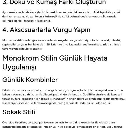
3. Doku ve Kumaş Farkı Oluşturun
Aynı renk ama farklı kumaşlar kullanmak kombini sıkıcılıktan kurtarır. Mat tişört ile parlak
deri kemer, pamuklu pantolonla keten gömlek gibi dokusal geçişler yaratın. Bu sayede
stilinize görsel zenginlik katarsınız.
4. Aksesuarlarla Vurgu Yapın
Monokrom stilin sadeliğini aksesuarlarla dengelemek gerekir. Aynı tonlarda saat, bileklik,
şapka gibi parçalar kombine derinlik katar. Aşırıya kaçmadan seçilen aksesuarlar, stilinizi
tamamlayan detaylar olacaktır.
Monokrom Stilin Günlük Hayata
Uygulanışı
Günlük Kombinler
Erkek monokrom kombin, sabah ofise giderken, gün içinde toplantılarda veya akşamüstü bir
kahve molasında dahi kullanılabilecek pratiklikte bir tarzdır. Özellikle siyah ya da koyu gri
tonlar bu tarz kombinler için idealdir. Manovam’ın siyah tişört ve siyah düz kesim pantolonu,
klasik siyah sneaker ile tamamlandığında hem şık hem de sade bir stil elde edilir.
Sokak Stili
Oversize tişörtler, bol paça pantolonlar ve nötr tonlardaki aksesuarlar ile oluşturulan
monokrom kombinler sokak stilinin en yalın ve etkileyici örneklerinden biridir. Bej üzerine