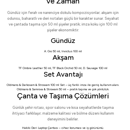
ve Zaman
Gündüz için ferah ve narenciye dokulu kompozisyonlar; akşam için
odunsu, baharatlı ve deri notaları güçlü bir karakter sunar. Seyahat
ve çantada taşıma için 50 ml şişeler pratik; imza koku için 100 ml
şişeler ekonomiktir.
Gündüz
A. Gio 50 ml
,
Invictus 100 ml
Akşam
TF Ombre Leather 50 ml
,
TF Black Orchid 50 ml
,
D. Sauvage 100 ml
Set Avantajı
Oldmano & Darkovam & Strowam 100 ml Set
– üç farklı imza ile geniş kullanım alanı.
Oldmano & Samrova & Strowam 50 ml
– pratik taşıma ve çok yönlülük.
Çanta ve Taşıma Çözümleri
Günlük şehir rotası, spor salonu ve kısa seyahatlerde taşıma
ihtiyacı farklılaşır; malzeme kalitesi ve bölme düzeni kullanım
deneyimini belirler.
Hakiki Deri Laptop Çantası
– cihaz koruması ve iş görünümü.