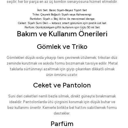
seçilir; her bir parça en az üç kombin senaryosuna hizmet etmelidir.
İkili Set:
Basic Siyah-Beyaz Tişört Set
Triko:
Çeyrek Boğazlı Siyah
veya
Kahverengi
Pantolon:
Siyah
+
Bej
ikilisi ile mevsimsel denge
Ceket:
Siyah Suni Deri
– kotasız smart görünüm için pratik üst kat
Parfüm: Günlük/akşam çiftli kullanım için
Üçlü 50 ml Set
Bakım ve Kullanım Önerileri
Gömlek ve Triko
Gömlekleri düşük ısıda yıkayıp ters çevirerek ütülemek; trikoları düz
zeminde kurutmak ve askıda formu bozmamak tavsiye edilir. Metal
takılarla sürtünmeyi azaltmak için giyip çıkarırken dikkatli olmak
ürün ömrünü uzatır.
Ceket ve Pantolon
Suni deri ceketleri nemli bezle silmek, direkt güneşte bırakmamak
idealdir. Pantolonlarda ütü çizgisini korumak için düşük buhar ve
bez kullanımı önerilir. Kemerle birlikte bel hattını sabitlemek formu
destekler.
Parfüm