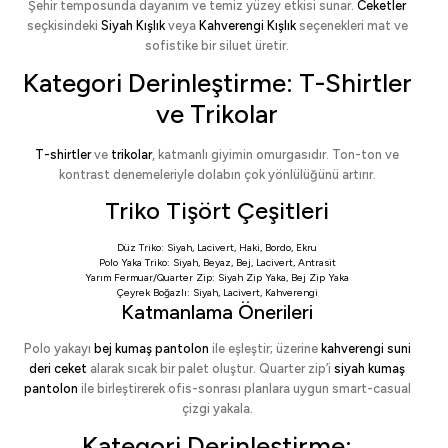
Şehir temposunda dayanım ve temiz yüzey etkisi sunar.
Ceketler
seçkisindeki
Siyah Kışlık
veya
Kahverengi Kışlık
seçenekleri mat ve
sofistike bir siluet üretir.
Kategori Derinleştirme: T-Shirtler
ve Trikolar
T-shirtler
ve
trikolar
, katmanlı giyimin omurgasıdır. Ton-ton ve
kontrast denemeleriyle dolabın çok yönlülüğünü artırır.
Triko Tişört Çeşitleri
Düz Triko:
Siyah
,
Lacivert
,
Haki
,
Bordo
,
Ekru
Polo Yaka Triko:
Siyah
,
Beyaz
,
Bej
,
Lacivert
,
Antrasit
Yarım Fermuar/Quarter Zip:
Siyah Zip Yaka
,
Bej Zip Yaka
Çeyrek Boğazlı:
Siyah
,
Lacivert
,
Kahverengi
Katmanlama Önerileri
Polo yakayı
bej kumaş pantolon
ile eşleştir; üzerine
kahverengi suni
deri ceket
alarak sıcak bir palet oluştur. Quarter zip’i
siyah kumaş
pantolon
ile birleştirerek ofis-sonrası planlara uygun smart-casual
çizgi yakala.
Kategori Derinleştirme: