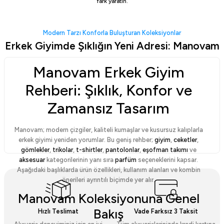
fark yaratın.
Tükendi
Siyah Loose Jean
Hediye Kutusu
Bordo Kışlık Suni Deri Ceket
Modern Tarzı Konforla Buluşturan Koleksiyonlar
1.799,00 TL
119,00 TL
Erkek Giyimde Şıklığın Yeni Adresi: Manovam
Sepette
1.449,00 TL
2.999,00 TL
Manovam Erkek Giyim
Rehberi: Şıklık, Konfor ve
Zamansız Tasarım
Manovam; modern çizgiler, kaliteli kumaşlar ve kusursuz kalıplarla
erkek giyimi yeniden yorumlar. Bu geniş rehber;
giyim
,
ceketler
,
gömlekler
,
trikolar
,
t-shirtler
,
pantolonlar
,
eşofman takımı
ve
aksesuar
kategorilerinin yanı sıra
parfüm
seçeneklerini kapsar.
Aşağıdaki başlıklarda ürün özellikleri, kullanım alanları ve kombin
önerileri ayrıntılı biçimde yer alır.
Manovam Koleksiyonuna Genel
Bakış
Hızlı Teslimat
Vade Farksız 3 Taksit