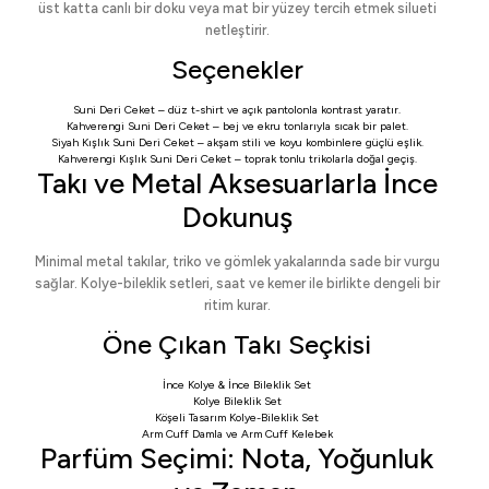
üst katta canlı bir doku veya mat bir yüzey tercih etmek silueti
netleştirir.
Seçenekler
Suni Deri Ceket
– düz t-shirt ve açık pantolonla kontrast yaratır.
Kahverengi Suni Deri Ceket
– bej ve ekru tonlarıyla sıcak bir palet.
Siyah Kışlık Suni Deri Ceket
– akşam stili ve koyu kombinlere güçlü eşlik.
Kahverengi Kışlık Suni Deri Ceket
– toprak tonlu trikolarla doğal geçiş.
Takı ve Metal Aksesuarlarla İnce
Dokunuş
Minimal metal takılar, triko ve gömlek yakalarında sade bir vurgu
sağlar. Kolye-bileklik setleri, saat ve kemer ile birlikte dengeli bir
ritim kurar.
Öne Çıkan Takı Seçkisi
İnce Kolye & İnce Bileklik Set
Kolye Bileklik Set
Köşeli Tasarım Kolye-Bileklik Set
Arm Cuff Damla
ve
Arm Cuff Kelebek
Parfüm Seçimi: Nota, Yoğunluk