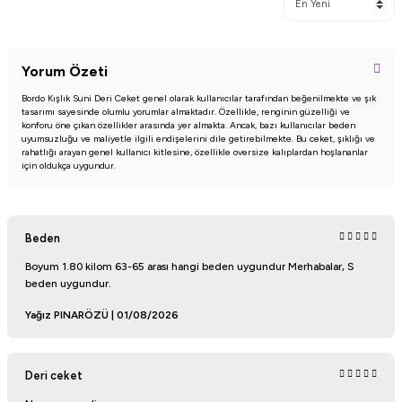
Yorum Özeti
Bordo Kışlık Suni Deri Ceket genel olarak kullanıcılar tarafından beğenilmekte ve şık
tasarımı sayesinde olumlu yorumlar almaktadır. Özellikle, renginin güzelliği ve
konforu öne çıkan özellikler arasında yer almakta. Ancak, bazı kullanıcılar beden
uyumsuzluğu ve maliyetle ilgili endişelerini dile getirebilmekte. Bu ceket, şıklığı ve
rahatlığı arayan genel kullanıcı kitlesine, özellikle oversize kalıplardan hoşlananlar
için oldukça uygundur.
Beden
Boyum 1.80 kilom 63-65 arası hangi beden uygundur Merhabalar, S
beden uygundur.
Yağız PINARÖZÜ | 01/08/2026
Deri ceket