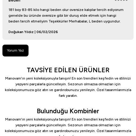
Beden
181 boy 83-85 kilo hangi beden olur oversize kalıplar tercih ediyorum
genelde bu üründe oversize gibi bir duruş elde etmek için hangi
beden tercih etmeliyim Teşekkürler Merhabalar, L beden uygundur.
Doğukan Yıldız | 06/02/2026
Yorum Yaz
TAVSİYE EDİLEN ÜRÜNLER
Manovam'ın yeni koleksiyonuyla tanışın! En son trendleri keşfedin ve stilinizi
yepyeni parçalarla güncelleyin. Sezonun olmazsa olmazları için
koleksiyonumuza göz atın ve gardırobunuzu yenileyin. Özel tasarımlarımızla
fark yaratın.
Bulunduğu Kombinler
Siyah Deri Kemer | Manovam
Siyah Kumaş Pantolon
Manovam'ın yeni koleksiyonuyla tanışın! En son trendleri keşfedin ve stilinizi
899,00 TL
yepyeni parçalarla güncelleyin. Sezonun olmazsa olmazları için
1.549,00 TL
Sepette
749,00 TL
koleksiyonumuza göz atın ve gardırobunuzu yenileyin. Özel tasarımlarımızla