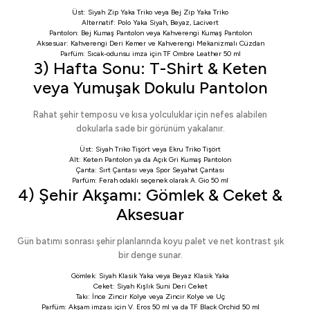
Üst:
Siyah Zip Yaka Triko
veya
Bej Zip Yaka Triko
Alternatif:
Polo Yaka Siyah
,
Beyaz
,
Lacivert
Pantolon:
Bej Kumaş Pantolon
veya
Kahverengi Kumaş Pantolon
Aksesuar:
Kahverengi Deri Kemer
ve
Kahverengi Mekanizmalı Cüzdan
Parfüm: Sıcak-odunsu imza için
TF Ombre Leather 50 ml
3) Hafta Sonu: T-Shirt & Keten
veya Yumuşak Dokulu Pantolon
Rahat şehir temposu ve kısa yolculuklar için nefes alabilen
dokularla sade bir görünüm yakalanır.
Üst:
Siyah Triko Tişört
veya
Ekru Triko Tişört
Alt:
Keten Pantolon
ya da
Açık Gri Kumaş Pantolon
Çanta:
Sırt Çantası
veya
Spor Seyahat Çantası
Parfüm: Ferah odaklı seçenek olarak
A. Gio 50 ml
4) Şehir Akşamı: Gömlek & Ceket &
Aksesuar
Gün batımı sonrası şehir planlarında koyu palet ve net kontrast şık
bir denge sunar.
Gömlek:
Siyah Klasik Yaka
veya
Beyaz Klasik Yaka
Ceket:
Siyah Kışlık Suni Deri Ceket
Takı:
İnce Zincir Kolye
veya
Zincir Kolye ve Uç
Parfüm: Akşam imzası için
V. Eros 50 ml
ya da
TF Black Orchid 50 ml