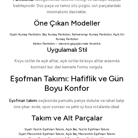
belirleyicidir. Düz paça ve temiz ütü çizgisi; üst parçalardaki
minimalizmi destekler.
Öne Çıkan Modeller
Siyah Kumaş Pantolon
,
Bej Kumaş Pantolon
,
Kahverengi Kumaş Pantolon
,
Açık Gri
Kumaş Pantolon
Keten Pantolon
– mevsim geçişlerinde ferahlık.
Uygulamalı Stil
Koyu üstler ile açık altlar, açık üstler ile koyu altlar arasında
kontrast kur; deri kemerle formu vurgula.
Eşofman Takımı: Hafiflik ve Gün
Boyu Konfor
Eşofman takımı
seçkisinde pamuklu penye dokular ve rahat kalıp
öne çıkar; evde, spor sonrası ve şehir içi kısa rotalarda ideal.
Takım ve Alt Parçalar
Siyah Yazlık Eşofman Takımı
,
Açık Bej Yazlık Eşofman Takımı
Siyah Mevsimlik Eşofman Takımı
,
Açık Bej Mevsimlik Eşofman Takımı