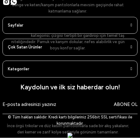
denge ve keten/karışım pantolonlarla mevsim geçişinde rahat
katmanlama sağlanır.
Gömlekler: Net Yaka, Temiz Duruş
Sayfalar
Gömlekler
kategorisi; çizgisi tertipli bir gardırop için temel taş
niteliğindedir. Pamuk ve karışım dokular; nefes alabilirlik ve gün
Çok Satan Ürünler
boyu konfor sağlar.
Renk Skalası ve Modeller
Kategoriler
Beyaz Gömlek (Dik Yaka)
– sade ve zamansız.
Mavi Gömlek (Dik Yaka)
– ferah ve şehirli.
Lacivert Gömlek (Dik Yaka)
– güçlü kontrast.
Siyah Gömlek (Dik Yaka)
– akşam stilinde net siluet.
Kaydolun ve ilk siz haberdar olun!
Beyaz Gömlek (Klasik Yaka)
– resmi görünüm.
Lacivert Gömlek (Klasik Yaka)
– koyu paletlerle uyum.
Siyah Gömlek (Klasik Yaka)
– keskin kontrast ve minimalizm.
ABONE OL
Açık Mavi Gömlek
– gündelik ve ofis arası geçiş.
Haki Gömlek
– toprak tonlarıyla doğal denge.
Stil Notu
© Tüm hakları saklıdır. Kredi kartı bilgileriniz 256bit SSL sertifikası ile
korunmaktadır.
İnce örgü trikolar ve düz kesim pantolonlarla sade bir akış yakalanır;
deri kemer ve zarif kolye setleriyle görünüm tamamlanır.