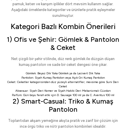
pamuk, keten ve karışım iplikler dört mevsim kullanım sağlar.
Aşağıdaki örneklerde kategoriler ve ürünlerle pratik eşleşmeler
sunulmuştur.
Kategori Bazlı Kombin Önerileri
1) Ofis ve Şehir: Gömlek & Pantolon
& Ceket
Net çizgili bir şehir stilinde, düz renk gömlek ile düzgün düşen
kumaş pantolon ve sade bir ceket dengesi öne çıkar.
Gömlek:
Beyaz Dik Yaka Gömlek
ya da
Lacivert Dik Yaka
Pantolon:
Siyah Kumaş Pantolon
veya
Açık Gri Kumaş Pantolon
Ceket:
Ceketler
kategorisinden düz yüzeyli alternatifler; mevsime göre
Suni Deri
Ceket
Aksesuar:
Siyah Deri Kemer
ve
Siyah Hakiki Deri Mekanizmalı Cüzdan
Parfüm: Gün boyu ferah etki için
D. Sauvage 100 ml
ya da
C. Aventus 100 ml
2) Smart-Casual: Triko & Kumaş
Pantolon
Toplantıdan akşam yemeğine akışta pratik ve zarif bir çözüm için
ince örgü triko ve nötr pantolon kombinleri idealdir.