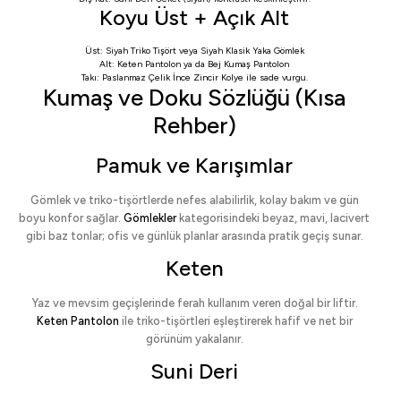
Koyu Üst + Açık Alt
Üst:
Siyah Triko Tişört
veya
Siyah Klasik Yaka Gömlek
Alt:
Keten Pantolon
ya da
Bej Kumaş Pantolon
Takı:
Paslanmaz Çelik İnce Zincir Kolye
ile sade vurgu.
Kumaş ve Doku Sözlüğü (Kısa
Rehber)
Pamuk ve Karışımlar
Gömlek ve triko-tişörtlerde nefes alabilirlik, kolay bakım ve gün
boyu konfor sağlar.
Gömlekler
kategorisindeki beyaz, mavi, lacivert
gibi baz tonlar; ofis ve günlük planlar arasında pratik geçiş sunar.
Keten
Yaz ve mevsim geçişlerinde ferah kullanım veren doğal bir liftir.
Keten Pantolon
ile triko-tişörtleri eşleştirerek hafif ve net bir
görünüm yakalanır.
Suni Deri