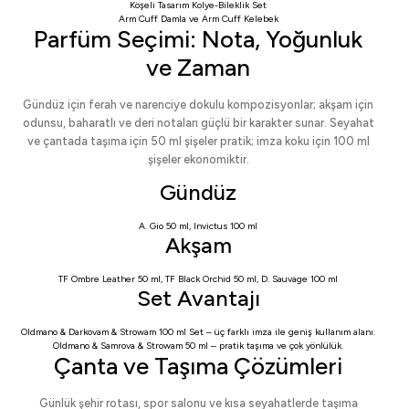
Köşeli Tasarım Kolye-Bileklik Set
Arm Cuff Damla
ve
Arm Cuff Kelebek
Parfüm Seçimi: Nota, Yoğunluk
ve Zaman
Gündüz için ferah ve narenciye dokulu kompozisyonlar; akşam için
odunsu, baharatlı ve deri notaları güçlü bir karakter sunar. Seyahat
ve çantada taşıma için 50 ml şişeler pratik; imza koku için 100 ml
şişeler ekonomiktir.
Gündüz
A. Gio 50 ml
,
Invictus 100 ml
Akşam
TF Ombre Leather 50 ml
,
TF Black Orchid 50 ml
,
D. Sauvage 100 ml
Set Avantajı
Oldmano & Darkovam & Strowam 100 ml Set
– üç farklı imza ile geniş kullanım alanı.
Oldmano & Samrova & Strowam 50 ml
– pratik taşıma ve çok yönlülük.
Çanta ve Taşıma Çözümleri
Günlük şehir rotası, spor salonu ve kısa seyahatlerde taşıma