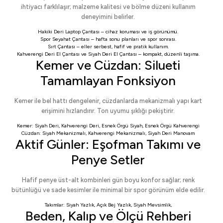
ihtiyacı farklılaşır; malzeme kalitesi ve bölme düzeni kullanım
deneyimini belirler.
Hakiki Deri Laptop Çantası
– cihaz koruması ve iş görünümü.
Spor Seyahat Çantası
– hafta sonu planları ve spor sonrası.
Sırt Çantası
– eller serbest, hafif ve pratik kullanım.
Kahverengi Deri El Çantası
ve
Siyah Deri El Çantası
– kompakt, düzenli taşıma.
Kemer ve Cüzdan: Silueti
Tamamlayan Fonksiyon
Kemer ile bel hattı dengelenir, cüzdanlarda mekanizmalı yapı kart
erişimini hızlandırır. Ton uyumu şıklığı pekiştirir.
Kemer:
Siyah Deri
,
Kahverengi Deri
,
Esnek Örgü Siyah
,
Esnek Örgü Kahverengi
Cüzdan:
Siyah Mekanizmalı
,
Kahverengi Mekanizmalı
,
Siyah Deri Manovam
Aktif Günler: Eşofman Takımı ve
Penye Setler
Hafif penye üst-alt kombinleri gün boyu konfor sağlar; renk
bütünlüğü ve sade kesimler ile minimal bir spor görünüm elde edilir.
Takımlar:
Siyah Yazlık
,
Açık Bej Yazlık
,
Siyah Mevsimlik
,
Beden, Kalıp ve Ölçü Rehberi