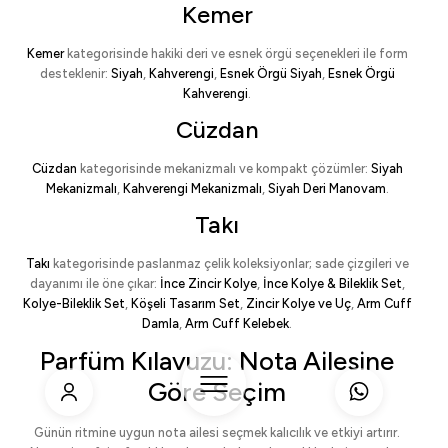
Kemer
Kemer
kategorisinde hakiki deri ve esnek örgü seçenekleri ile form
desteklenir:
Siyah
,
Kahverengi
,
Esnek Örgü Siyah
,
Esnek Örgü
Kahverengi
.
Cüzdan
Cüzdan
kategorisinde mekanizmalı ve kompakt çözümler:
Siyah
Mekanizmalı
,
Kahverengi Mekanizmalı
,
Siyah Deri Manovam
.
Takı
Takı
kategorisinde paslanmaz çelik koleksiyonlar; sade çizgileri ve
dayanımı ile öne çıkar:
İnce Zincir Kolye
,
İnce Kolye & Bileklik Set
,
Kolye-Bileklik Set
,
Köşeli Tasarım Set
,
Zincir Kolye ve Uç
,
Arm Cuff
Damla
,
Arm Cuff Kelebek
.
Parfüm Kılavuzu: Nota Ailesine
Göre Seçim
Günün ritmine uygun nota ailesi seçmek kalıcılık ve etkiyi artırır.