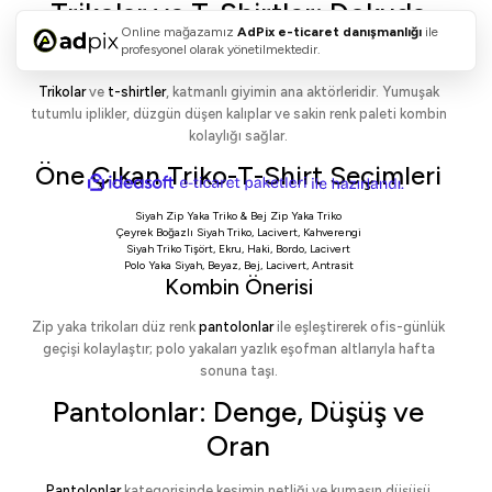
Trikolar ve T-Shirtler: Dokuda
Online mağazamız
AdPix
e-ticaret danışmanlığı
ile
Konfor, Formda Netlik
profesyonel olarak yönetilmektedir.
Trikolar
ve
t-shirtler
, katmanlı giyimin ana aktörleridir. Yumuşak
tutumlu iplikler, düzgün düşen kalıplar ve sakin renk paleti kombin
kolaylığı sağlar.
Öne Çıkan Triko-T-Shirt Seçimleri
ideasoft
ile
e-
hazırlandı.
ticaret
Siyah Zip Yaka Triko
&
Bej Zip Yaka Triko
paketleri
Çeyrek Boğazlı Siyah Triko
,
Lacivert
,
Kahverengi
Siyah Triko Tişört
,
Ekru
,
Haki
,
Bordo
,
Lacivert
Polo Yaka Siyah
,
Beyaz
,
Bej
,
Lacivert
,
Antrasit
Kombin Önerisi
Zip yaka trikoları düz renk
pantolonlar
ile eşleştirerek ofis-günlük
geçişi kolaylaştır; polo yakaları yazlık eşofman altlarıyla hafta
sonuna taşı.
Pantolonlar: Denge, Düşüş ve
Oran
Pantolonlar
kategorisinde kesimin netliği ve kumaşın düşüşü