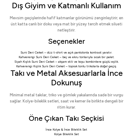
Dış Giyim ve Katmanlı Kullanım
Mevsim geçişlerinde hafif katmanlar görünümü zenginleştirir; en
üst katta canlı bir doku veya mat bir yüzey tercih etmek silueti
netleştirir.
Seçenekler
Suni Deri Ceket
– düz t-shirt ve açık pantolonla kontrast yaratır.
Kahverengi Suni Deri Ceket
– bej ve ekru tonlarıyla sıcak bir palet.
Siyah Kışlık Suni Deri Ceket
– akşam stili ve koyu kombinlere güçlü eşlik.
Kahverengi Kışlık Suni Deri Ceket
– toprak tonlu trikolarla doğal geçiş.
Takı ve Metal Aksesuarlarla İnce
Dokunuş
Minimal metal takılar, triko ve gömlek yakalarında sade bir vurgu
sağlar. Kolye-bileklik setleri, saat ve kemer ile birlikte dengeli bir
ritim kurar.
Öne Çıkan Takı Seçkisi
İnce Kolye & İnce Bileklik Set
Kolye Bileklik Set