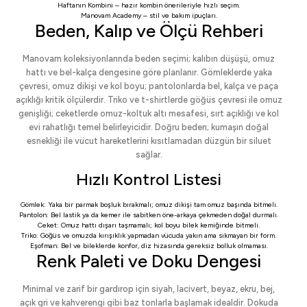
Haftanın Kombini
– hazır kombin önerileriyle hızlı seçim.
Manovam Academy
– stil ve bakım ipuçları.
Beden, Kalıp ve Ölçü Rehberi
Manovam koleksiyonlarında beden seçimi; kalıbın düşüşü, omuz
hattı ve bel-kalça dengesine göre planlanır. Gömleklerde yaka
çevresi, omuz dikişi ve kol boyu; pantolonlarda bel, kalça ve paça
açıklığı kritik ölçülerdir. Triko ve t-shirtlerde göğüs çevresi ile omuz
genişliği; ceketlerde omuz-koltuk altı mesafesi, sırt açıklığı ve kol
evi rahatlığı temel belirleyicidir. Doğru beden; kumaşın doğal
esnekliği ile vücut hareketlerini kısıtlamadan düzgün bir siluet
sağlar.
Hızlı Kontrol Listesi
Gömlek: Yaka bir parmak boşluk bırakmalı; omuz dikişi tam omuz başında bitmeli.
Pantolon: Bel lastik ya da kemer ile sabitken öne-arkaya çekmeden doğal durmalı.
Ceket: Omuz hattı dışarı taşmamalı; kol boyu bilek kemiğinde bitmeli.
Triko: Göğüs ve omuzda kırışıklık yapmadan vücuda yakın ama sıkmayan bir form.
Eşofman: Bel ve bileklerde konfor, diz hizasında gereksiz bolluk olmaması.
Renk Paleti ve Doku Dengesi
Minimal ve zarif bir gardırop için siyah, lacivert, beyaz, ekru, bej,
açık gri ve kahverengi gibi baz tonlarla başlamak idealdir. Dokuda