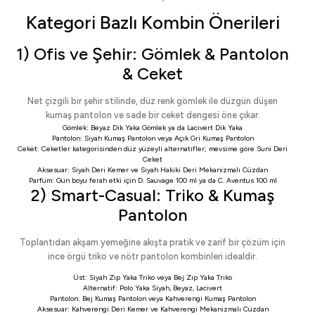
Kategori Bazlı Kombin Önerileri
1) Ofis ve Şehir: Gömlek & Pantolon
& Ceket
Net çizgili bir şehir stilinde, düz renk gömlek ile düzgün düşen
kumaş pantolon ve sade bir ceket dengesi öne çıkar.
Gömlek:
Beyaz Dik Yaka Gömlek
ya da
Lacivert Dik Yaka
Pantolon:
Siyah Kumaş Pantolon
veya
Açık Gri Kumaş Pantolon
Ceket:
Ceketler
kategorisinden düz yüzeyli alternatifler; mevsime göre
Suni Deri
Ceket
Aksesuar:
Siyah Deri Kemer
ve
Siyah Hakiki Deri Mekanizmalı Cüzdan
Parfüm: Gün boyu ferah etki için
D. Sauvage 100 ml
ya da
C. Aventus 100 ml
2) Smart-Casual: Triko & Kumaş
Pantolon
Toplantıdan akşam yemeğine akışta pratik ve zarif bir çözüm için
ince örgü triko ve nötr pantolon kombinleri idealdir.
Üst:
Siyah Zip Yaka Triko
veya
Bej Zip Yaka Triko
Alternatif:
Polo Yaka Siyah
,
Beyaz
,
Lacivert
Pantolon:
Bej Kumaş Pantolon
veya
Kahverengi Kumaş Pantolon
Aksesuar:
Kahverengi Deri Kemer
ve
Kahverengi Mekanizmalı Cüzdan