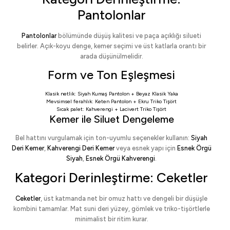
Pantolonlar
Pantolonlar
bölümünde düşüş kalitesi ve paça açıklığı silueti
belirler. Açık-koyu denge, kemer seçimi ve üst katlarla orantı bir
arada düşünülmelidir.
Form ve Ton Eşleşmesi
Klasik netlik:
Siyah Kumaş Pantolon
+
Beyaz Klasik Yaka
Mevsimsel ferahlık:
Keten Pantolon
+
Ekru Triko Tişört
Sıcak palet:
Kahverengi
+
Lacivert Triko Tişört
Kemer ile Siluet Dengeleme
Bel hattını vurgulamak için ton-uyumlu seçenekler kullanın:
Siyah
Deri Kemer
,
Kahverengi Deri Kemer
veya esnek yapı için
Esnek Örgü
Siyah
,
Esnek Örgü Kahverengi
.
Kategori Derinleştirme: Ceketler
Ceketler
, üst katmanda net bir omuz hattı ve dengeli bir düşüşle
kombini tamamlar. Mat suni deri yüzey, gömlek ve triko-tişörtlerle
minimalist bir ritim kurar.