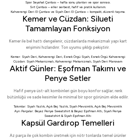
Spor Seyahat Çantası
– hafta sonu planları ve spor sonrası.
Sırt Çantası
– eller serbest, hafif ve pratik kullanım.
Kahverengi Deri El Çantası
ve
Siyah Deri El Çantası
– kompakt, düzenli taşıma.
Kemer ve Cüzdan: Silueti
Tamamlayan Fonksiyon
Kemer ile bel hattı dengelenir, cüzdanlarda mekanizmalı yapı kart
erişimini hızlandırır. Ton uyumu şıklığı pekiştirir.
Kemer:
Siyah Deri
,
Kahverengi Deri
,
Esnek Örgü Siyah
,
Esnek Örgü Kahverengi
Cüzdan:
Siyah Mekanizmalı
,
Kahverengi Mekanizmalı
,
Siyah Deri Manovam
Aktif Günler: Eşofman Takımı ve
Penye Setler
Hafif penye üst-alt kombinleri gün boyu konfor sağlar; renk
bütünlüğü ve sade kesimler ile minimal bir spor görünüm elde edilir.
Takımlar:
Siyah Yazlık
,
Açık Bej Yazlık
,
Siyah Mevsimlik
,
Açık Bej Mevsimlik
Ayrı Parçalar:
Beyaz Penye Sweatshirt
&
Beyaz Eşofman Altı
,
Siyah Penye
Sweatshirt
&
Siyah Eşofman Altı
Kapsül Gardırop Temelleri
Az parça ile çok kombin üretmek için nötr tonlarda temel ürünler