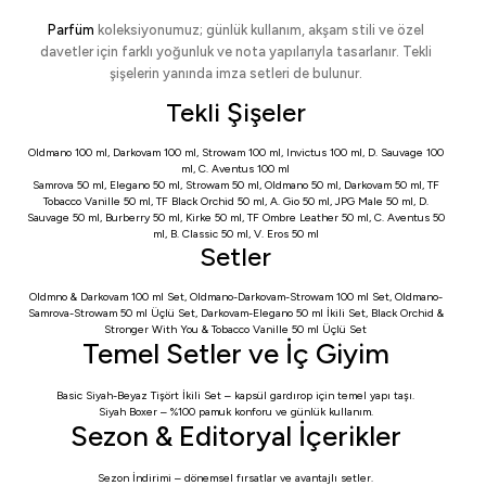
Parfüm
koleksiyonumuz; günlük kullanım, akşam stili ve özel
davetler için farklı yoğunluk ve nota yapılarıyla tasarlanır. Tekli
şişelerin yanında imza setleri de bulunur.
Tekli Şişeler
Oldmano 100 ml
,
Darkovam 100 ml
,
Strowam 100 ml
,
Invictus 100 ml
,
D. Sauvage 100
ml
,
C. Aventus 100 ml
Samrova 50 ml
,
Elegano 50 ml
,
Strowam 50 ml
,
Oldmano 50 ml
,
Darkovam 50 ml
,
TF
Tobacco Vanille 50 ml
,
TF Black Orchid 50 ml
,
A. Gio 50 ml
,
JPG Male 50 ml
,
D.
Sauvage 50 ml
,
Burberry 50 ml
,
Kirke 50 ml
,
TF Ombre Leather 50 ml
,
C. Aventus 50
ml
,
B. Classic 50 ml
,
V. Eros 50 ml
Setler
Oldmno & Darkovam 100 ml Set
,
Oldmano-Darkovam-Strowam 100 ml Set
,
Oldmano-
Samrova-Strowam 50 ml Üçlü Set
,
Darkovam-Elegano 50 ml İkili Set
,
Black Orchid &
Stronger With You & Tobacco Vanille 50 ml Üçlü Set
Temel Setler ve İç Giyim
Basic Siyah-Beyaz Tişört İkili Set
– kapsül gardırop için temel yapı taşı.
Siyah Boxer
– %100 pamuk konforu ve günlük kullanım.
Sezon & Editoryal İçerikler
Sezon İndirimi
– dönemsel fırsatlar ve avantajlı setler.