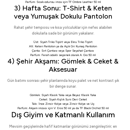
Parfüm: Sıcak-odunsu imza için
TF Ombre Leather 50 ml
3) Hafta Sonu: T-Shirt & Keten
veya Yumuşak Dokulu Pantolon
Rahat şehir temposu ve kısa yolculuklar için nefes alabilen
dokularla sade bir görünüm yakalanır.
Üst:
Siyah Triko Tişört
veya
Ekru Triko Tişört
Alt:
Keten Pantolon
ya da
Açık Gri Kumaş Pantolon
Çanta:
Sırt Çantası
veya
Spor Seyahat Çantası
Parfüm: Ferah odaklı seçenek olarak
A. Gio 50 ml
4) Şehir Akşamı: Gömlek & Ceket &
Aksesuar
Gün batımı sonrası şehir planlarında koyu palet ve net kontrast şık
bir denge sunar.
Gömlek:
Siyah Klasik Yaka
veya
Beyaz Klasik Yaka
Ceket:
Siyah Kışlık Suni Deri Ceket
Takı:
İnce Zincir Kolye
veya
Zincir Kolye ve Uç
Parfüm: Akşam imzası için
V. Eros 50 ml
ya da
TF Black Orchid 50 ml
Dış Giyim ve Katmanlı Kullanım
Mevsim geçişlerinde hafif katmanlar görünümü zenginleştirir; en