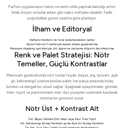
Parfüm uygulamasını temiz ve nemli cilde yapmak kalıcılığı artırır;
bilek, boyun ve kulak arkası gibi nabız noktaları idealdir. Farklı
yoğunlukları günün saatine göre planlayın.
İlham ve Editoryal
Haftanın Kombini
ile hızla tamamlanabilen setler
Sezon İndirimi
fırsatlarıyla kapsül dolabı güçlendirme
Manovam Academy
içerikleriyle stil, bakım ve malzeme bilgisini derinleştirme
Renk ve Palet Stratejisi: Nötr
Temeller, Güçlü Kontrastlar
Manovam gardırobunda nötr tonlar (siyah, beyaz, bej, lacivert, açık
gri, kahverengi) üzerine kurulan palet; her parça arasında kolay
kombin ve dengeli bir siluet sağlar. Aşağıdaki eşleştirmeler; gömlek,
triko-tişört ve pantolonların mat-düz yüzeyleri üzerinden kurularak
minimal bir görünüm sunar.
Nötr Üst + Kontrast Alt
Üst:
Beyaz Gömlek (Dik Yaka)
veya
Ekru Triko Tişört
Alt:
Kahverengi Kumaş Pantolon
ya da
Açık Gri Kumaş Pantolon
Dış Kat:
Suni Deri Ceket
(siyah) kontrastı keskinleştirir.