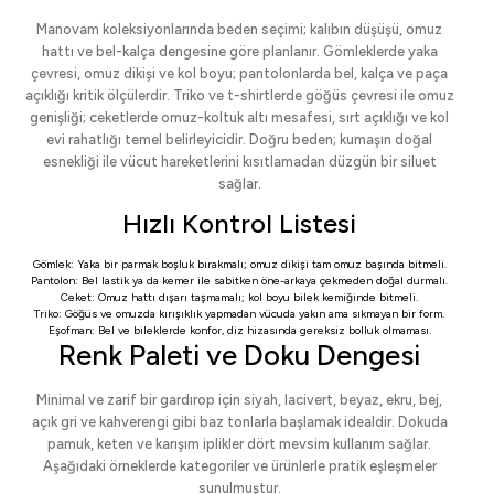
Manovam koleksiyonlarında beden seçimi; kalıbın düşüşü, omuz
hattı ve bel-kalça dengesine göre planlanır. Gömleklerde yaka
çevresi, omuz dikişi ve kol boyu; pantolonlarda bel, kalça ve paça
açıklığı kritik ölçülerdir. Triko ve t-shirtlerde göğüs çevresi ile omuz
genişliği; ceketlerde omuz-koltuk altı mesafesi, sırt açıklığı ve kol
evi rahatlığı temel belirleyicidir. Doğru beden; kumaşın doğal
esnekliği ile vücut hareketlerini kısıtlamadan düzgün bir siluet
sağlar.
Hızlı Kontrol Listesi
Gömlek: Yaka bir parmak boşluk bırakmalı; omuz dikişi tam omuz başında bitmeli.
Pantolon: Bel lastik ya da kemer ile sabitken öne-arkaya çekmeden doğal durmalı.
Ceket: Omuz hattı dışarı taşmamalı; kol boyu bilek kemiğinde bitmeli.
Triko: Göğüs ve omuzda kırışıklık yapmadan vücuda yakın ama sıkmayan bir form.
Eşofman: Bel ve bileklerde konfor, diz hizasında gereksiz bolluk olmaması.
Renk Paleti ve Doku Dengesi
Minimal ve zarif bir gardırop için siyah, lacivert, beyaz, ekru, bej,
açık gri ve kahverengi gibi baz tonlarla başlamak idealdir. Dokuda
pamuk, keten ve karışım iplikler dört mevsim kullanım sağlar.
Aşağıdaki örneklerde kategoriler ve ürünlerle pratik eşleşmeler
sunulmuştur.