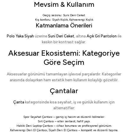
Mevsim & Kullanım
Geçiş sezonu:
Suni Deri Ceket
Kış konforu:
Siyah Kışlık
,
Kahverengi Kışlık
Katmanlama Önerileri
Polo Yaka Siyah
üzerine
Suni Deri Ceket
, altına
Açık Gri Pantolon
ile
keskin bir kontrast sağlar.
Aksesuar Ekosistemi: Kategoriye
Göre Seçim
Aksesuarlar görünümü tamamlayan işlevsel parçalardır. Kategoriler
arasında dolaşırken hem estetik hem kullanım kolaylığı gözetilir.
Çantalar
Çanta
kategorisinde kısa seyahat, iş ve günlük kullanım için
alternatifler:
Spor Seyahat Çantası
– geniş iç hacim ve düzenli bölmeler.
Sırt Çantası
– eller serbest, hafif yapı.
Hakiki Deri Laptop Çantası
– cihaz koruması ve profesyonel görünüm.
Kahverengi Deri El Çantası
,
Siyah Deri El Çantası
– kompakt ve düzenli taşıma.