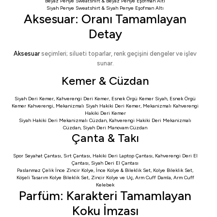
Beyaz Penye Sweatshirt
&
Beyaz Penye Eşofman Altı
Siyah Penye Sweatshirt
&
Siyah Penye Eşofman Altı
Aksesuar: Oranı Tamamlayan
Detay
Aksesuar
seçimleri; silueti toparlar, renk geçişini dengeler ve işlev
sunar.
Kemer & Cüzdan
Siyah Deri Kemer
,
Kahverengi Deri Kemer
,
Esnek Örgü Kemer Siyah
,
Esnek Örgü
Kemer Kahverengi
,
Mekanizmalı Siyah Hakiki Deri Kemer
,
Mekanizmalı Kahverengi
Hakiki Deri Kemer
Siyah Hakiki Deri Mekanizmalı Cüzdan
,
Kahverengi Hakiki Deri Mekanizmalı
Cüzdan
,
Siyah Deri Manovam Cüzdan
Çanta & Takı
Spor Seyahat Çantası
,
Sırt Çantası
,
Hakiki Deri Laptop Çantası
,
Kahverengi Deri El
Çantası
,
Siyah Deri El Çantası
Paslanmaz Çelik İnce Zincir Kolye
,
İnce Kolye & Bileklik Set
,
Kolye Bileklik Set
,
Köşeli Tasarım Kolye Bileklik Set
,
Zincir Kolye ve Uç
,
Arm Cuff Damla
,
Arm Cuff
Kelebek
Parfüm: Karakteri Tamamlayan
Koku İmzası