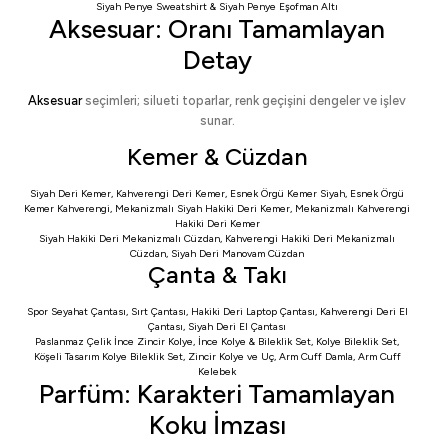
Siyah Penye Sweatshirt
&
Siyah Penye Eşofman Altı
Aksesuar: Oranı Tamamlayan
Detay
Aksesuar
seçimleri; silueti toparlar, renk geçişini dengeler ve işlev
sunar.
Kemer & Cüzdan
Siyah Deri Kemer
,
Kahverengi Deri Kemer
,
Esnek Örgü Kemer Siyah
,
Esnek Örgü
Kemer Kahverengi
,
Mekanizmalı Siyah Hakiki Deri Kemer
,
Mekanizmalı Kahverengi
Hakiki Deri Kemer
Siyah Hakiki Deri Mekanizmalı Cüzdan
,
Kahverengi Hakiki Deri Mekanizmalı
Cüzdan
,
Siyah Deri Manovam Cüzdan
Çanta & Takı
Spor Seyahat Çantası
,
Sırt Çantası
,
Hakiki Deri Laptop Çantası
,
Kahverengi Deri El
Çantası
,
Siyah Deri El Çantası
Paslanmaz Çelik İnce Zincir Kolye
,
İnce Kolye & Bileklik Set
,
Kolye Bileklik Set
,
Köşeli Tasarım Kolye Bileklik Set
,
Zincir Kolye ve Uç
,
Arm Cuff Damla
,
Arm Cuff
Kelebek
Parfüm: Karakteri Tamamlayan
Koku İmzası