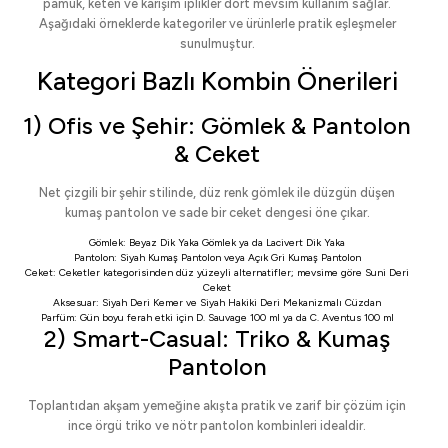
pamuk, keten ve karışım iplikler dört mevsim kullanım sağlar.
Aşağıdaki örneklerde kategoriler ve ürünlerle pratik eşleşmeler
sunulmuştur.
Kategori Bazlı Kombin Önerileri
1) Ofis ve Şehir: Gömlek & Pantolon
& Ceket
Net çizgili bir şehir stilinde, düz renk gömlek ile düzgün düşen
kumaş pantolon ve sade bir ceket dengesi öne çıkar.
Gömlek:
Beyaz Dik Yaka Gömlek
ya da
Lacivert Dik Yaka
Pantolon:
Siyah Kumaş Pantolon
veya
Açık Gri Kumaş Pantolon
Ceket:
Ceketler
kategorisinden düz yüzeyli alternatifler; mevsime göre
Suni Deri
Ceket
Aksesuar:
Siyah Deri Kemer
ve
Siyah Hakiki Deri Mekanizmalı Cüzdan
Parfüm: Gün boyu ferah etki için
D. Sauvage 100 ml
ya da
C. Aventus 100 ml
2) Smart-Casual: Triko & Kumaş
Pantolon
Toplantıdan akşam yemeğine akışta pratik ve zarif bir çözüm için
ince örgü triko ve nötr pantolon kombinleri idealdir.