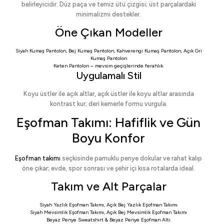
belirleyicidir. Düz paça ve temiz ütü çizgisi; üst parçalardaki
minimalizmi destekler.
Öne Çıkan Modeller
Siyah Kumaş Pantolon
,
Bej Kumaş Pantolon
,
Kahverengi Kumaş Pantolon
,
Açık Gri
Kumaş Pantolon
Keten Pantolon
– mevsim geçişlerinde ferahlık.
Uygulamalı Stil
Koyu üstler ile açık altlar, açık üstler ile koyu altlar arasında
kontrast kur; deri kemerle formu vurgula.
Eşofman Takımı: Hafiflik ve Gün
Boyu Konfor
Eşofman takımı
seçkisinde pamuklu penye dokular ve rahat kalıp
öne çıkar; evde, spor sonrası ve şehir içi kısa rotalarda ideal.
Takım ve Alt Parçalar
Siyah Yazlık Eşofman Takımı
,
Açık Bej Yazlık Eşofman Takımı
Siyah Mevsimlik Eşofman Takımı
,
Açık Bej Mevsimlik Eşofman Takımı
Beyaz Penye Sweatshirt
&
Beyaz Penye Eşofman Altı