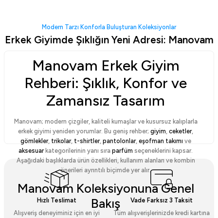
Modern Tarzı Konforla Buluşturan Koleksiyonlar
Hediye Kutusu
Erkek Giyimde Şıklığın Yeni Adresi: Manovam
119,00 TL
Manovam Erkek Giyim
Rehberi: Şıklık, Konfor ve
Zamansız Tasarım
Manovam; modern çizgiler, kaliteli kumaşlar ve kusursuz kalıplarla
erkek giyimi yeniden yorumlar. Bu geniş rehber;
giyim
,
ceketler
,
gömlekler
,
trikolar
,
t-shirtler
,
pantolonlar
,
eşofman takımı
ve
aksesuar
kategorilerinin yanı sıra
parfüm
seçeneklerini kapsar.
Aşağıdaki başlıklarda ürün özellikleri, kullanım alanları ve kombin
önerileri ayrıntılı biçimde yer alır.
Manovam Koleksiyonuna Genel
Bakış
Hızlı Teslimat
Vade Farksız 3 Taksit
Alışveriş deneyiminiz için en iyi
Tüm alışverişlerinizde kredi kartına