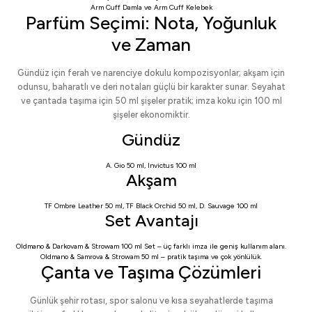
Arm Cuff Damla
ve
Arm Cuff Kelebek
Parfüm Seçimi: Nota, Yoğunluk
ve Zaman
Gündüz için ferah ve narenciye dokulu kompozisyonlar; akşam için
odunsu, baharatlı ve deri notaları güçlü bir karakter sunar. Seyahat
ve çantada taşıma için 50 ml şişeler pratik; imza koku için 100 ml
şişeler ekonomiktir.
Gündüz
A. Gio 50 ml
,
Invictus 100 ml
Akşam
TF Ombre Leather 50 ml
,
TF Black Orchid 50 ml
,
D. Sauvage 100 ml
Set Avantajı
Oldmano & Darkovam & Strowam 100 ml Set
– üç farklı imza ile geniş kullanım alanı.
Oldmano & Samrova & Strowam 50 ml
– pratik taşıma ve çok yönlülük.
Çanta ve Taşıma Çözümleri
Günlük şehir rotası, spor salonu ve kısa seyahatlerde taşıma