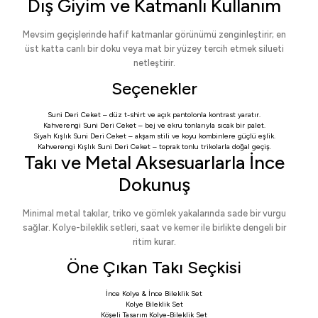
Dış Giyim ve Katmanlı Kullanım
Mevsim geçişlerinde hafif katmanlar görünümü zenginleştirir; en
üst katta canlı bir doku veya mat bir yüzey tercih etmek silueti
netleştirir.
Seçenekler
Suni Deri Ceket
– düz t-shirt ve açık pantolonla kontrast yaratır.
Kahverengi Suni Deri Ceket
– bej ve ekru tonlarıyla sıcak bir palet.
Siyah Kışlık Suni Deri Ceket
– akşam stili ve koyu kombinlere güçlü eşlik.
Kahverengi Kışlık Suni Deri Ceket
– toprak tonlu trikolarla doğal geçiş.
Takı ve Metal Aksesuarlarla İnce
Dokunuş
Minimal metal takılar, triko ve gömlek yakalarında sade bir vurgu
sağlar. Kolye-bileklik setleri, saat ve kemer ile birlikte dengeli bir
ritim kurar.
Öne Çıkan Takı Seçkisi
İnce Kolye & İnce Bileklik Set
Kolye Bileklik Set
Köşeli Tasarım Kolye-Bileklik Set