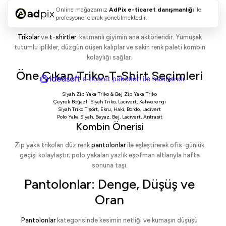
Trikolar ve T-Shirtler: Dokuda
Online mağazamız
AdPix
e-ticaret danışmanlığı
ile
Konfor, Formda Netlik
profesyonel olarak yönetilmektedir.
Trikolar
ve
t-shirtler
, katmanlı giyimin ana aktörleridir. Yumuşak
tutumlu iplikler, düzgün düşen kalıplar ve sakin renk paleti kombin
kolaylığı sağlar.
Öne Çıkan Triko-T-Shirt Seçimleri
ideasoft
ile
e-
hazırlandı.
ticaret
Siyah Zip Yaka Triko
&
Bej Zip Yaka Triko
paketleri
Çeyrek Boğazlı Siyah Triko
,
Lacivert
,
Kahverengi
Siyah Triko Tişört
,
Ekru
,
Haki
,
Bordo
,
Lacivert
Polo Yaka Siyah
,
Beyaz
,
Bej
,
Lacivert
,
Antrasit
Kombin Önerisi
Zip yaka trikoları düz renk
pantolonlar
ile eşleştirerek ofis-günlük
geçişi kolaylaştır; polo yakaları yazlık eşofman altlarıyla hafta
sonuna taşı.
Pantolonlar: Denge, Düşüş ve
Oran
Pantolonlar
kategorisinde kesimin netliği ve kumaşın düşüşü