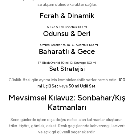
ise akşam stilinde karakter sağlar.
Ferah & Dinamik
A. Gio 50 ml
,
Invictus 100 ml
Odunsu & Deri
TF Ombre Leather 50 ml
,
C. Aventus 100 ml
Baharatlı & Gece
TF Black Orchid 50 ml
,
D. Sauvage 100 ml
Set Stratejisi
Günlük-özel gün ayrımı için kombinlenebilir setler tercih edin:
100
ml Üçlü Set
veya
50 ml Üçlü Set
.
Mevsimsel Kılavuz: Sonbahar/Kış
Katmanları
Serin günlerde içten dışa doğru nefes alan katmanlar oluşturun:
triko-tişört, gömlek, ceket. Renk geçişlerinde kahverengi, lacivert
ve açık gri güvenli seçeneklerdir.