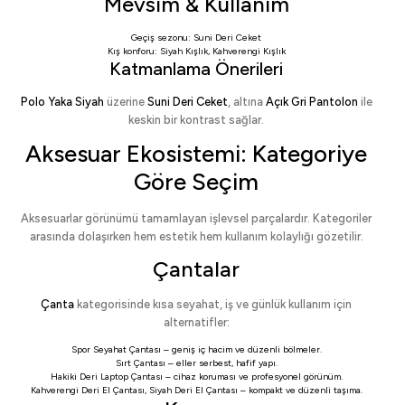
Mevsim & Kullanım
Geçiş sezonu:
Suni Deri Ceket
Kış konforu:
Siyah Kışlık
,
Kahverengi Kışlık
Katmanlama Önerileri
Polo Yaka Siyah
üzerine
Suni Deri Ceket
, altına
Açık Gri Pantolon
ile
keskin bir kontrast sağlar.
Aksesuar Ekosistemi: Kategoriye
Göre Seçim
Aksesuarlar görünümü tamamlayan işlevsel parçalardır. Kategoriler
arasında dolaşırken hem estetik hem kullanım kolaylığı gözetilir.
Çantalar
Çanta
kategorisinde kısa seyahat, iş ve günlük kullanım için
alternatifler:
Spor Seyahat Çantası
– geniş iç hacim ve düzenli bölmeler.
Sırt Çantası
– eller serbest, hafif yapı.
Hakiki Deri Laptop Çantası
– cihaz koruması ve profesyonel görünüm.
Kahverengi Deri El Çantası
,
Siyah Deri El Çantası
– kompakt ve düzenli taşıma.