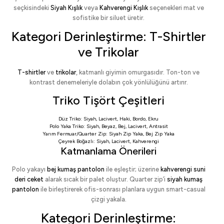
seçkisindeki
Siyah Kışlık
veya
Kahverengi Kışlık
seçenekleri mat ve
sofistike bir siluet üretir.
Kategori Derinleştirme: T-Shirtler
ve Trikolar
T-shirtler
ve
trikolar
, katmanlı giyimin omurgasıdır. Ton-ton ve
kontrast denemeleriyle dolabın çok yönlülüğünü artırır.
Triko Tişört Çeşitleri
Düz Triko:
Siyah
,
Lacivert
,
Haki
,
Bordo
,
Ekru
Polo Yaka Triko:
Siyah
,
Beyaz
,
Bej
,
Lacivert
,
Antrasit
Yarım Fermuar/Quarter Zip:
Siyah Zip Yaka
,
Bej Zip Yaka
Çeyrek Boğazlı:
Siyah
,
Lacivert
,
Kahverengi
Katmanlama Önerileri
Polo yakayı
bej kumaş pantolon
ile eşleştir; üzerine
kahverengi suni
deri ceket
alarak sıcak bir palet oluştur. Quarter zip’i
siyah kumaş
pantolon
ile birleştirerek ofis-sonrası planlara uygun smart-casual
çizgi yakala.
Kategori Derinleştirme: