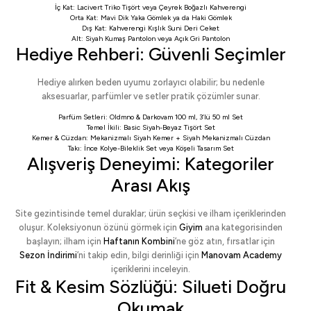
İç Kat:
Lacivert Triko Tişört
veya
Çeyrek Boğazlı Kahverengi
Orta Kat:
Mavi Dik Yaka Gömlek
ya da
Haki Gömlek
Dış Kat:
Kahverengi Kışlık Suni Deri Ceket
Alt:
Siyah Kumaş Pantolon
veya
Açık Gri Pantolon
Hediye Rehberi: Güvenli Seçimler
Hediye alırken beden uyumu zorlayıcı olabilir; bu nedenle
aksesuarlar, parfümler ve setler pratik çözümler sunar.
Parfüm Setleri:
Oldmno & Darkovam 100 ml
,
3’lü 50 ml Set
Temel İkili:
Basic Siyah-Beyaz Tişört Set
Kemer & Cüzdan:
Mekanizmalı Siyah Kemer
+
Siyah Mekanizmalı Cüzdan
Takı:
İnce Kolye-Bileklik Set
veya
Köşeli Tasarım Set
Alışveriş Deneyimi: Kategoriler
Arası Akış
Site gezintisinde temel duraklar; ürün seçkisi ve ilham içeriklerinden
oluşur. Koleksiyonun özünü görmek için
Giyim
ana kategorisinden
başlayın; ilham için
Haftanın Kombini
’ne göz atın, fırsatlar için
Sezon İndirimi
’ni takip edin, bilgi derinliği için
Manovam Academy
içeriklerini inceleyin.
Fit & Kesim Sözlüğü: Silueti Doğru
Okumak