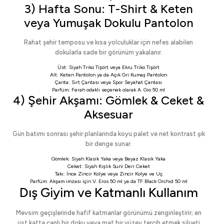
3) Hafta Sonu: T-Shirt & Keten
veya Yumuşak Dokulu Pantolon
Rahat şehir temposu ve kısa yolculuklar için nefes alabilen
dokularla sade bir görünüm yakalanır.
Üst:
Siyah Triko Tişört
veya
Ekru Triko Tişört
Alt:
Keten Pantolon
ya da
Açık Gri Kumaş Pantolon
Çanta:
Sırt Çantası
veya
Spor Seyahat Çantası
Parfüm: Ferah odaklı seçenek olarak
A. Gio 50 ml
4) Şehir Akşamı: Gömlek & Ceket &
Aksesuar
Gün batımı sonrası şehir planlarında koyu palet ve net kontrast şık
bir denge sunar.
Gömlek:
Siyah Klasik Yaka
veya
Beyaz Klasik Yaka
Ceket:
Siyah Kışlık Suni Deri Ceket
Takı:
İnce Zincir Kolye
veya
Zincir Kolye ve Uç
Parfüm: Akşam imzası için
V. Eros 50 ml
ya da
TF Black Orchid 50 ml
Dış Giyim ve Katmanlı Kullanım
Mevsim geçişlerinde hafif katmanlar görünümü zenginleştirir; en
üst katta canlı bir doku veya mat bir yüzey tercih etmek silueti