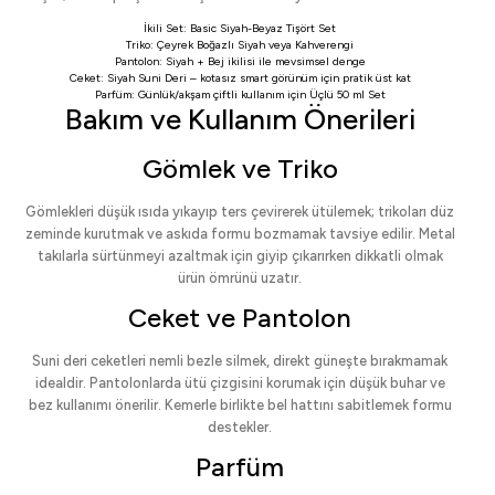
İkili Set:
Basic Siyah-Beyaz Tişört Set
Triko:
Çeyrek Boğazlı Siyah
veya
Kahverengi
Pantolon:
Siyah
+
Bej
ikilisi ile mevsimsel denge
Ceket:
Siyah Suni Deri
– kotasız smart görünüm için pratik üst kat
Parfüm: Günlük/akşam çiftli kullanım için
Üçlü 50 ml Set
Bakım ve Kullanım Önerileri
Gömlek ve Triko
Gömlekleri düşük ısıda yıkayıp ters çevirerek ütülemek; trikoları düz
zeminde kurutmak ve askıda formu bozmamak tavsiye edilir. Metal
takılarla sürtünmeyi azaltmak için giyip çıkarırken dikkatli olmak
ürün ömrünü uzatır.
Ceket ve Pantolon
Suni deri ceketleri nemli bezle silmek, direkt güneşte bırakmamak
idealdir. Pantolonlarda ütü çizgisini korumak için düşük buhar ve
bez kullanımı önerilir. Kemerle birlikte bel hattını sabitlemek formu
destekler.
Parfüm