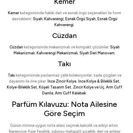
Kemer
Kemer
kategorisinde hakiki deri ve esnek örgü seçenekleri ile form
desteklenir:
Siyah
,
Kahverengi
,
Esnek Örgü Siyah
,
Esnek Örgü
Kahverengi
.
Cüzdan
Cüzdan
kategorisinde mekanizmalı ve kompakt çözümler:
Siyah
Mekanizmalı
,
Kahverengi Mekanizmalı
,
Siyah Deri Manovam
.
Takı
Takı
kategorisinde paslanmaz çelik koleksiyonlar; sade çizgileri ve
dayanımı ile öne çıkar:
İnce Zincir Kolye
,
İnce Kolye & Bileklik Set
,
Kolye-Bileklik Set
,
Köşeli Tasarım Set
,
Zincir Kolye ve Uç
,
Arm Cuff
Damla
,
Arm Cuff Kelebek
.
Parfüm Kılavuzu: Nota Ailesine
Göre Seçim
Günün ritmine uygun nota ailesi seçmek kalıcılık ve etkiyi artırır.
Narenciye-fujer ferahlık, odunsu-baharatlı sıcaklık; deri ve amber