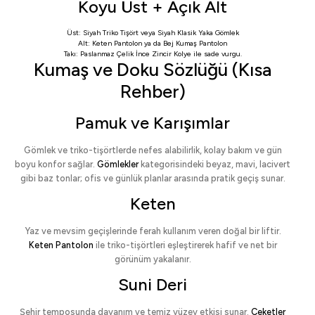
Koyu Üst + Açık Alt
Üst:
Siyah Triko Tişört
veya
Siyah Klasik Yaka Gömlek
Alt:
Keten Pantolon
ya da
Bej Kumaş Pantolon
Takı:
Paslanmaz Çelik İnce Zincir Kolye
ile sade vurgu.
Kumaş ve Doku Sözlüğü (Kısa
Rehber)
Pamuk ve Karışımlar
Gömlek ve triko-tişörtlerde nefes alabilirlik, kolay bakım ve gün
boyu konfor sağlar.
Gömlekler
kategorisindeki beyaz, mavi, lacivert
gibi baz tonlar; ofis ve günlük planlar arasında pratik geçiş sunar.
Keten
Yaz ve mevsim geçişlerinde ferah kullanım veren doğal bir liftir.
Keten Pantolon
ile triko-tişörtleri eşleştirerek hafif ve net bir
görünüm yakalanır.
Suni Deri
Şehir temposunda dayanım ve temiz yüzey etkisi sunar.
Ceketler