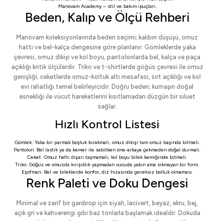
Manovam Academy
– stil ve bakım ipuçları.
Beden, Kalıp ve Ölçü Rehberi
Manovam koleksiyonlarında beden seçimi; kalıbın düşüşü, omuz
hattı ve bel-kalça dengesine göre planlanır. Gömleklerde yaka
çevresi, omuz dikişi ve kol boyu; pantolonlarda bel, kalça ve paça
açıklığı kritik ölçülerdir. Triko ve t-shirtlerde göğüs çevresi ile omuz
genişliği; ceketlerde omuz-koltuk altı mesafesi, sırt açıklığı ve kol
evi rahatlığı temel belirleyicidir. Doğru beden; kumaşın doğal
esnekliği ile vücut hareketlerini kısıtlamadan düzgün bir siluet
sağlar.
Hızlı Kontrol Listesi
Gömlek: Yaka bir parmak boşluk bırakmalı; omuz dikişi tam omuz başında bitmeli.
Pantolon: Bel lastik ya da kemer ile sabitken öne-arkaya çekmeden doğal durmalı.
Ceket: Omuz hattı dışarı taşmamalı; kol boyu bilek kemiğinde bitmeli.
Triko: Göğüs ve omuzda kırışıklık yapmadan vücuda yakın ama sıkmayan bir form.
Eşofman: Bel ve bileklerde konfor, diz hizasında gereksiz bolluk olmaması.
Renk Paleti ve Doku Dengesi
Minimal ve zarif bir gardırop için siyah, lacivert, beyaz, ekru, bej,
açık gri ve kahverengi gibi baz tonlarla başlamak idealdir. Dokuda