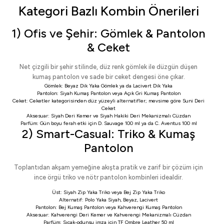
Kategori Bazlı Kombin Önerileri
1) Ofis ve Şehir: Gömlek & Pantolon
& Ceket
Net çizgili bir şehir stilinde, düz renk gömlek ile düzgün düşen
kumaş pantolon ve sade bir ceket dengesi öne çıkar.
Gömlek:
Beyaz Dik Yaka Gömlek
ya da
Lacivert Dik Yaka
Pantolon:
Siyah Kumaş Pantolon
veya
Açık Gri Kumaş Pantolon
Ceket:
Ceketler
kategorisinden düz yüzeyli alternatifler; mevsime göre
Suni Deri
Ceket
Aksesuar:
Siyah Deri Kemer
ve
Siyah Hakiki Deri Mekanizmalı Cüzdan
Parfüm: Gün boyu ferah etki için
D. Sauvage 100 ml
ya da
C. Aventus 100 ml
2) Smart-Casual: Triko & Kumaş
Pantolon
Toplantıdan akşam yemeğine akışta pratik ve zarif bir çözüm için
ince örgü triko ve nötr pantolon kombinleri idealdir.
Üst:
Siyah Zip Yaka Triko
veya
Bej Zip Yaka Triko
Alternatif:
Polo Yaka Siyah
,
Beyaz
,
Lacivert
Pantolon:
Bej Kumaş Pantolon
veya
Kahverengi Kumaş Pantolon
Aksesuar:
Kahverengi Deri Kemer
ve
Kahverengi Mekanizmalı Cüzdan
Parfüm: Sıcak-odunsu imza için
TF Ombre Leather 50 ml