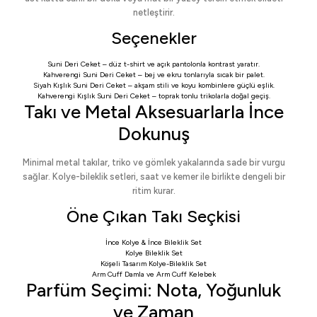
netleştirir.
Seçenekler
Suni Deri Ceket
– düz t-shirt ve açık pantolonla kontrast yaratır.
Kahverengi Suni Deri Ceket
– bej ve ekru tonlarıyla sıcak bir palet.
Siyah Kışlık Suni Deri Ceket
– akşam stili ve koyu kombinlere güçlü eşlik.
Kahverengi Kışlık Suni Deri Ceket
– toprak tonlu trikolarla doğal geçiş.
Takı ve Metal Aksesuarlarla İnce
Dokunuş
Minimal metal takılar, triko ve gömlek yakalarında sade bir vurgu
sağlar. Kolye-bileklik setleri, saat ve kemer ile birlikte dengeli bir
ritim kurar.
Öne Çıkan Takı Seçkisi
İnce Kolye & İnce Bileklik Set
Kolye Bileklik Set
Köşeli Tasarım Kolye-Bileklik Set
Arm Cuff Damla
ve
Arm Cuff Kelebek
Parfüm Seçimi: Nota, Yoğunluk
ve Zaman