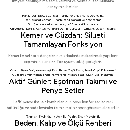
ihtiyacı farklılaşır; malzeme kalitesi ve bölme düzeni kullanım
deneyimini belirler.
Hakiki Deri Laptop Çantası
– cihaz koruması ve iş görünümü.
Spor Seyahat Çantası
– hafta sonu planları ve spor sonrası.
Sırt Çantası
– eller serbest, hafif ve pratik kullanım.
Kahverengi Deri El Çantası
ve
Siyah Deri El Çantası
– kompakt, düzenli taşıma.
Kemer ve Cüzdan: Silueti
Tamamlayan Fonksiyon
Kemer ile bel hattı dengelenir, cüzdanlarda mekanizmalı yapı kart
erişimini hızlandırır. Ton uyumu şıklığı pekiştirir.
Kemer:
Siyah Deri
,
Kahverengi Deri
,
Esnek Örgü Siyah
,
Esnek Örgü Kahverengi
Cüzdan:
Siyah Mekanizmalı
,
Kahverengi Mekanizmalı
,
Siyah Deri Manovam
Aktif Günler: Eşofman Takımı ve
Penye Setler
Hafif penye üst-alt kombinleri gün boyu konfor sağlar; renk
bütünlüğü ve sade kesimler ile minimal bir spor görünüm elde edilir.
Takımlar:
Siyah Yazlık
,
Açık Bej Yazlık
,
Siyah Mevsimlik
,
Beden, Kalıp ve Ölçü Rehberi