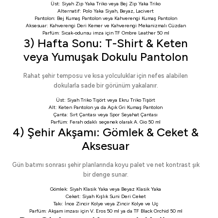
Üst:
Siyah Zip Yaka Triko
veya
Bej Zip Yaka Triko
Alternatif:
Polo Yaka Siyah
,
Beyaz
,
Lacivert
Pantolon:
Bej Kumaş Pantolon
veya
Kahverengi Kumaş Pantolon
Aksesuar:
Kahverengi Deri Kemer
ve
Kahverengi Mekanizmalı Cüzdan
Parfüm: Sıcak-odunsu imza için
TF Ombre Leather 50 ml
3) Hafta Sonu: T-Shirt & Keten
veya Yumuşak Dokulu Pantolon
Rahat şehir temposu ve kısa yolculuklar için nefes alabilen
dokularla sade bir görünüm yakalanır.
Üst:
Siyah Triko Tişört
veya
Ekru Triko Tişört
Alt:
Keten Pantolon
ya da
Açık Gri Kumaş Pantolon
Çanta:
Sırt Çantası
veya
Spor Seyahat Çantası
Parfüm: Ferah odaklı seçenek olarak
A. Gio 50 ml
4) Şehir Akşamı: Gömlek & Ceket &
Aksesuar
Gün batımı sonrası şehir planlarında koyu palet ve net kontrast şık
bir denge sunar.
Gömlek:
Siyah Klasik Yaka
veya
Beyaz Klasik Yaka
Ceket:
Siyah Kışlık Suni Deri Ceket
Takı:
İnce Zincir Kolye
veya
Zincir Kolye ve Uç
Parfüm: Akşam imzası için
V. Eros 50 ml
ya da
TF Black Orchid 50 ml