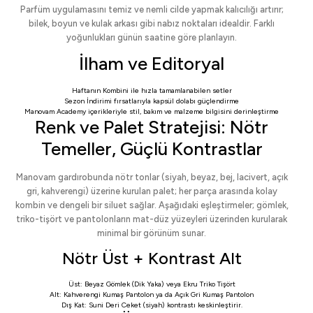
Parfüm uygulamasını temiz ve nemli cilde yapmak kalıcılığı artırır;
bilek, boyun ve kulak arkası gibi nabız noktaları idealdir. Farklı
yoğunlukları günün saatine göre planlayın.
İlham ve Editoryal
Haftanın Kombini
ile hızla tamamlanabilen setler
Sezon İndirimi
fırsatlarıyla kapsül dolabı güçlendirme
Manovam Academy
içerikleriyle stil, bakım ve malzeme bilgisini derinleştirme
Renk ve Palet Stratejisi: Nötr
Temeller, Güçlü Kontrastlar
Manovam gardırobunda nötr tonlar (siyah, beyaz, bej, lacivert, açık
gri, kahverengi) üzerine kurulan palet; her parça arasında kolay
kombin ve dengeli bir siluet sağlar. Aşağıdaki eşleştirmeler; gömlek,
triko-tişört ve pantolonların mat-düz yüzeyleri üzerinden kurularak
minimal bir görünüm sunar.
Nötr Üst + Kontrast Alt
Üst:
Beyaz Gömlek (Dik Yaka)
veya
Ekru Triko Tişört
Alt:
Kahverengi Kumaş Pantolon
ya da
Açık Gri Kumaş Pantolon
Dış Kat:
Suni Deri Ceket
(siyah) kontrastı keskinleştirir.