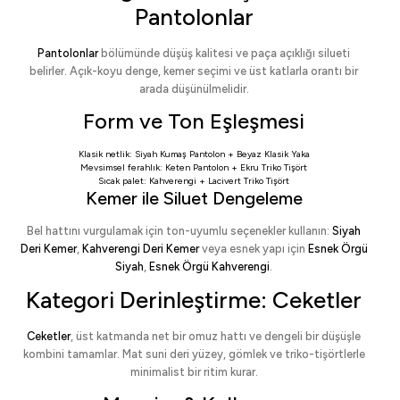
Pantolonlar
Pantolonlar
bölümünde düşüş kalitesi ve paça açıklığı silueti
belirler. Açık-koyu denge, kemer seçimi ve üst katlarla orantı bir
arada düşünülmelidir.
Form ve Ton Eşleşmesi
Klasik netlik:
Siyah Kumaş Pantolon
+
Beyaz Klasik Yaka
Mevsimsel ferahlık:
Keten Pantolon
+
Ekru Triko Tişört
Sıcak palet:
Kahverengi
+
Lacivert Triko Tişört
Kemer ile Siluet Dengeleme
Bel hattını vurgulamak için ton-uyumlu seçenekler kullanın:
Siyah
Deri Kemer
,
Kahverengi Deri Kemer
veya esnek yapı için
Esnek Örgü
Siyah
,
Esnek Örgü Kahverengi
.
Kategori Derinleştirme: Ceketler
Ceketler
, üst katmanda net bir omuz hattı ve dengeli bir düşüşle
kombini tamamlar. Mat suni deri yüzey, gömlek ve triko-tişörtlerle
minimalist bir ritim kurar.