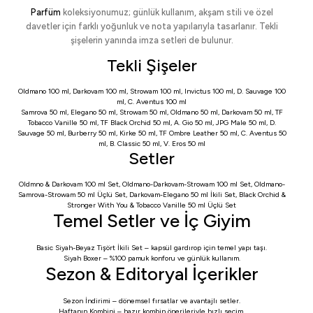
Parfüm
koleksiyonumuz; günlük kullanım, akşam stili ve özel
davetler için farklı yoğunluk ve nota yapılarıyla tasarlanır. Tekli
şişelerin yanında imza setleri de bulunur.
Tekli Şişeler
Oldmano 100 ml
,
Darkovam 100 ml
,
Strowam 100 ml
,
Invictus 100 ml
,
D. Sauvage 100
ml
,
C. Aventus 100 ml
Samrova 50 ml
,
Elegano 50 ml
,
Strowam 50 ml
,
Oldmano 50 ml
,
Darkovam 50 ml
,
TF
Tobacco Vanille 50 ml
,
TF Black Orchid 50 ml
,
A. Gio 50 ml
,
JPG Male 50 ml
,
D.
Sauvage 50 ml
,
Burberry 50 ml
,
Kirke 50 ml
,
TF Ombre Leather 50 ml
,
C. Aventus 50
ml
,
B. Classic 50 ml
,
V. Eros 50 ml
Setler
Oldmno & Darkovam 100 ml Set
,
Oldmano-Darkovam-Strowam 100 ml Set
,
Oldmano-
Samrova-Strowam 50 ml Üçlü Set
,
Darkovam-Elegano 50 ml İkili Set
,
Black Orchid &
Stronger With You & Tobacco Vanille 50 ml Üçlü Set
Temel Setler ve İç Giyim
Basic Siyah-Beyaz Tişört İkili Set
– kapsül gardırop için temel yapı taşı.
Siyah Boxer
– %100 pamuk konforu ve günlük kullanım.
Sezon & Editoryal İçerikler
Sezon İndirimi
– dönemsel fırsatlar ve avantajlı setler.
Haftanın Kombini
– hazır kombin önerileriyle hızlı seçim.