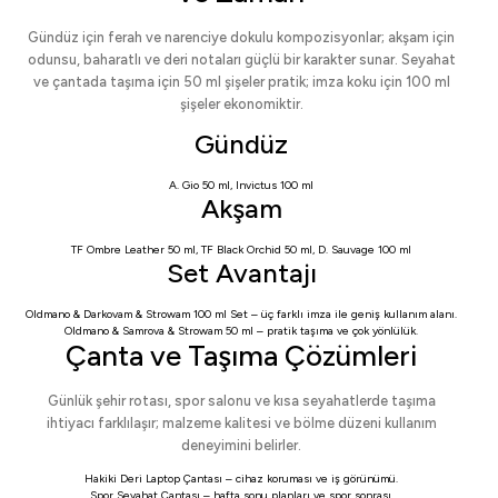
Gündüz için ferah ve narenciye dokulu kompozisyonlar; akşam için
odunsu, baharatlı ve deri notaları güçlü bir karakter sunar. Seyahat
ve çantada taşıma için 50 ml şişeler pratik; imza koku için 100 ml
şişeler ekonomiktir.
Gündüz
A. Gio 50 ml
,
Invictus 100 ml
Akşam
TF Ombre Leather 50 ml
,
TF Black Orchid 50 ml
,
D. Sauvage 100 ml
Set Avantajı
Oldmano & Darkovam & Strowam 100 ml Set
– üç farklı imza ile geniş kullanım alanı.
Oldmano & Samrova & Strowam 50 ml
– pratik taşıma ve çok yönlülük.
Çanta ve Taşıma Çözümleri
Günlük şehir rotası, spor salonu ve kısa seyahatlerde taşıma
ihtiyacı farklılaşır; malzeme kalitesi ve bölme düzeni kullanım
deneyimini belirler.
Hakiki Deri Laptop Çantası
– cihaz koruması ve iş görünümü.
Spor Seyahat Çantası
– hafta sonu planları ve spor sonrası.