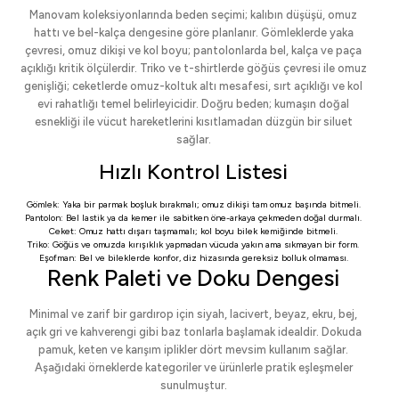
Manovam koleksiyonlarında beden seçimi; kalıbın düşüşü, omuz
hattı ve bel-kalça dengesine göre planlanır. Gömleklerde yaka
çevresi, omuz dikişi ve kol boyu; pantolonlarda bel, kalça ve paça
açıklığı kritik ölçülerdir. Triko ve t-shirtlerde göğüs çevresi ile omuz
genişliği; ceketlerde omuz-koltuk altı mesafesi, sırt açıklığı ve kol
evi rahatlığı temel belirleyicidir. Doğru beden; kumaşın doğal
esnekliği ile vücut hareketlerini kısıtlamadan düzgün bir siluet
sağlar.
Hızlı Kontrol Listesi
Gömlek: Yaka bir parmak boşluk bırakmalı; omuz dikişi tam omuz başında bitmeli.
Pantolon: Bel lastik ya da kemer ile sabitken öne-arkaya çekmeden doğal durmalı.
Ceket: Omuz hattı dışarı taşmamalı; kol boyu bilek kemiğinde bitmeli.
Triko: Göğüs ve omuzda kırışıklık yapmadan vücuda yakın ama sıkmayan bir form.
Eşofman: Bel ve bileklerde konfor, diz hizasında gereksiz bolluk olmaması.
Renk Paleti ve Doku Dengesi
Minimal ve zarif bir gardırop için siyah, lacivert, beyaz, ekru, bej,
açık gri ve kahverengi gibi baz tonlarla başlamak idealdir. Dokuda
pamuk, keten ve karışım iplikler dört mevsim kullanım sağlar.
Aşağıdaki örneklerde kategoriler ve ürünlerle pratik eşleşmeler
sunulmuştur.