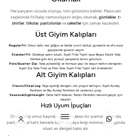
Her parçanın vücuda oturuşu, tüm görünümü belirler. Manovam
seçkisinde fit/kalıp terminolojisini doğru okumak,
gömlekler
,
t-
shirtler
,
trikolar
,
pantolonlar
ve
ceketler
için zaman kazandırır.
Üst Giyim Kalıpları
Regular Fit:
Omuz hattı net, göğüs ve belde sınırlı bolluk; gündelik ve ofis arası
geçişlerde güvenli seçim.
Standart Fit:
Gövdeye yakın siluet;
Siyah Triko Tişört
veya
Beyaz Klasik Yaka
Gömlek
gibi düz yüzeyli parçalarla temiz görünüm.
Polo/Quarter-Zip:
Yaka yüksekliği ve fermuar payı ile boyun hattını dengeler;
Siyah Zip Yaka Triko
ve
Polo Yaka Siyah Triko Tişört
net örneklerdir.
Alt Giyim Kalıpları
Classic/Clean Leg:
Paça açıklığı dengeli, ütü çizgisi belirgin;
Siyah Kumaş
Pantolon
ve
Bej Kumaş Pantolon
ile zamansız çizgi.
Seasonal/Lightweight:
Daha hafif dokular;
Keten Pantolon
mevsim geçişi için
idealdir.
Hızlı Uyum İpuçları
Omuz dikişi omuz başında, gömlek yakası bir-parmak kuralında,
pantolon bel hattı kemerle sabit ve paça kırığı minimum olduğunda
siluet en dengeli halini alır.