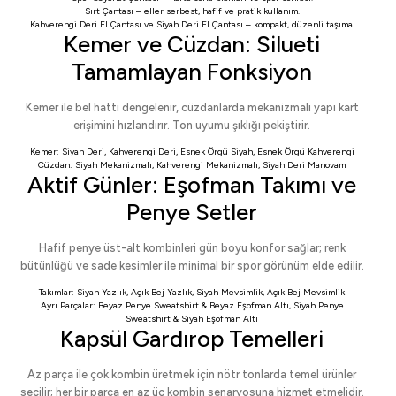
Sırt Çantası
– eller serbest, hafif ve pratik kullanım.
Kahverengi Deri El Çantası
ve
Siyah Deri El Çantası
– kompakt, düzenli taşıma.
Kemer ve Cüzdan: Silueti
Tamamlayan Fonksiyon
Kemer ile bel hattı dengelenir, cüzdanlarda mekanizmalı yapı kart
erişimini hızlandırır. Ton uyumu şıklığı pekiştirir.
Kemer:
Siyah Deri
,
Kahverengi Deri
,
Esnek Örgü Siyah
,
Esnek Örgü Kahverengi
Cüzdan:
Siyah Mekanizmalı
,
Kahverengi Mekanizmalı
,
Siyah Deri Manovam
Aktif Günler: Eşofman Takımı ve
Penye Setler
Hafif penye üst-alt kombinleri gün boyu konfor sağlar; renk
bütünlüğü ve sade kesimler ile minimal bir spor görünüm elde edilir.
Takımlar:
Siyah Yazlık
,
Açık Bej Yazlık
,
Siyah Mevsimlik
,
Açık Bej Mevsimlik
Ayrı Parçalar:
Beyaz Penye Sweatshirt
&
Beyaz Eşofman Altı
,
Siyah Penye
Sweatshirt
&
Siyah Eşofman Altı
Kapsül Gardırop Temelleri
Az parça ile çok kombin üretmek için nötr tonlarda temel ürünler
seçilir; her bir parça en az üç kombin senaryosuna hizmet etmelidir.