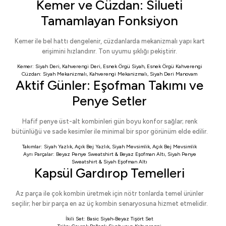
Kemer ve Cüzdan: Silueti
Tamamlayan Fonksiyon
Kemer ile bel hattı dengelenir, cüzdanlarda mekanizmalı yapı kart
erişimini hızlandırır. Ton uyumu şıklığı pekiştirir.
Kemer:
Siyah Deri
,
Kahverengi Deri
,
Esnek Örgü Siyah
,
Esnek Örgü Kahverengi
Cüzdan:
Siyah Mekanizmalı
,
Kahverengi Mekanizmalı
,
Siyah Deri Manovam
Aktif Günler: Eşofman Takımı ve
Penye Setler
Hafif penye üst-alt kombinleri gün boyu konfor sağlar; renk
bütünlüğü ve sade kesimler ile minimal bir spor görünüm elde edilir.
Takımlar:
Siyah Yazlık
,
Açık Bej Yazlık
,
Siyah Mevsimlik
,
Açık Bej Mevsimlik
Ayrı Parçalar:
Beyaz Penye Sweatshirt
&
Beyaz Eşofman Altı
,
Siyah Penye
Sweatshirt
&
Siyah Eşofman Altı
Kapsül Gardırop Temelleri
Az parça ile çok kombin üretmek için nötr tonlarda temel ürünler
seçilir; her bir parça en az üç kombin senaryosuna hizmet etmelidir.
İkili Set:
Basic Siyah-Beyaz Tişört Set