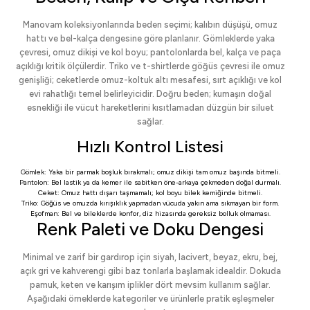
Manovam koleksiyonlarında beden seçimi; kalıbın düşüşü, omuz
hattı ve bel-kalça dengesine göre planlanır. Gömleklerde yaka
çevresi, omuz dikişi ve kol boyu; pantolonlarda bel, kalça ve paça
açıklığı kritik ölçülerdir. Triko ve t-shirtlerde göğüs çevresi ile omuz
genişliği; ceketlerde omuz-koltuk altı mesafesi, sırt açıklığı ve kol
evi rahatlığı temel belirleyicidir. Doğru beden; kumaşın doğal
esnekliği ile vücut hareketlerini kısıtlamadan düzgün bir siluet
sağlar.
Hızlı Kontrol Listesi
Gömlek: Yaka bir parmak boşluk bırakmalı; omuz dikişi tam omuz başında bitmeli.
Pantolon: Bel lastik ya da kemer ile sabitken öne-arkaya çekmeden doğal durmalı.
Ceket: Omuz hattı dışarı taşmamalı; kol boyu bilek kemiğinde bitmeli.
Triko: Göğüs ve omuzda kırışıklık yapmadan vücuda yakın ama sıkmayan bir form.
Eşofman: Bel ve bileklerde konfor, diz hizasında gereksiz bolluk olmaması.
Renk Paleti ve Doku Dengesi
Minimal ve zarif bir gardırop için siyah, lacivert, beyaz, ekru, bej,
açık gri ve kahverengi gibi baz tonlarla başlamak idealdir. Dokuda
pamuk, keten ve karışım iplikler dört mevsim kullanım sağlar.
Aşağıdaki örneklerde kategoriler ve ürünlerle pratik eşleşmeler