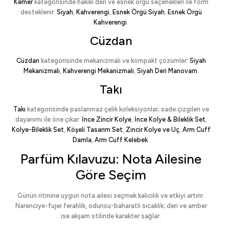
Kemer
kategorisinde hakiki deri ve esnek örgü seçenekleri ile form
desteklenir:
Siyah
,
Kahverengi
,
Esnek Örgü Siyah
,
Esnek Örgü
Kahverengi
.
Cüzdan
Cüzdan
kategorisinde mekanizmalı ve kompakt çözümler:
Siyah
Mekanizmalı
,
Kahverengi Mekanizmalı
,
Siyah Deri Manovam
.
Takı
Takı
kategorisinde paslanmaz çelik koleksiyonlar; sade çizgileri ve
dayanımı ile öne çıkar:
İnce Zincir Kolye
,
İnce Kolye & Bileklik Set
,
Kolye-Bileklik Set
,
Köşeli Tasarım Set
,
Zincir Kolye ve Uç
,
Arm Cuff
Damla
,
Arm Cuff Kelebek
.
Parfüm Kılavuzu: Nota Ailesine
Göre Seçim
Günün ritmine uygun nota ailesi seçmek kalıcılık ve etkiyi artırır.
Narenciye-fujer ferahlık, odunsu-baharatlı sıcaklık; deri ve amber
ise akşam stilinde karakter sağlar.