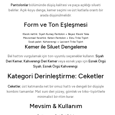
Pantolonlar
bölümünde düşüş kalitesi ve paça açıklığı silueti
belirler. Açık-koyu denge, kemer seçimi ve üst katlarla orantı bir
arada düşünülmelidir.
Form ve Ton Eşleşmesi
Klasik netlik:
Siyah Kumaş Pantolon
+
Beyaz Klasik Yaka
Mevsimsel ferahlık:
Keten Pantolon
+
Ekru Triko Tişört
Sıcak palet:
Kahverengi
+
Lacivert Triko Tişört
Kemer ile Siluet Dengeleme
Bel hattını vurgulamak için ton-uyumlu seçenekler kullanın:
Siyah
Deri Kemer
,
Kahverengi Deri Kemer
veya esnek yapı için
Esnek Örgü
Siyah
,
Esnek Örgü Kahverengi
.
Kategori Derinleştirme: Ceketler
Ceketler
, üst katmanda net bir omuz hattı ve dengeli bir düşüşle
kombini tamamlar. Mat suni deri yüzey, gömlek ve triko-tişörtlerle
minimalist bir ritim kurar.
Mevsim & Kullanım