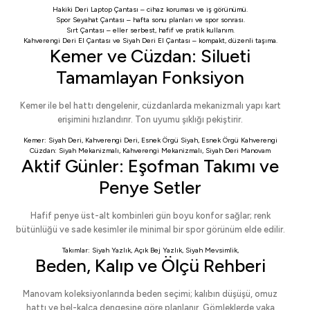
Hakiki Deri Laptop Çantası
– cihaz koruması ve iş görünümü.
Spor Seyahat Çantası
– hafta sonu planları ve spor sonrası.
Sırt Çantası
– eller serbest, hafif ve pratik kullanım.
Kahverengi Deri El Çantası
ve
Siyah Deri El Çantası
– kompakt, düzenli taşıma.
Kemer ve Cüzdan: Silueti
Tamamlayan Fonksiyon
Kemer ile bel hattı dengelenir, cüzdanlarda mekanizmalı yapı kart
erişimini hızlandırır. Ton uyumu şıklığı pekiştirir.
Kemer:
Siyah Deri
,
Kahverengi Deri
,
Esnek Örgü Siyah
,
Esnek Örgü Kahverengi
Cüzdan:
Siyah Mekanizmalı
,
Kahverengi Mekanizmalı
,
Siyah Deri Manovam
Aktif Günler: Eşofman Takımı ve
Penye Setler
Hafif penye üst-alt kombinleri gün boyu konfor sağlar; renk
bütünlüğü ve sade kesimler ile minimal bir spor görünüm elde edilir.
Takımlar:
Siyah Yazlık
,
Açık Bej Yazlık
,
Siyah Mevsimlik
,
Beden, Kalıp ve Ölçü Rehberi
Manovam koleksiyonlarında beden seçimi; kalıbın düşüşü, omuz
hattı ve bel-kalça dengesine göre planlanır. Gömleklerde yaka