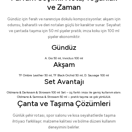
ve Zaman
Gündüz için ferah ve narenciye dokulu kompozisyonlar; akşam için
odunsu, baharatlı ve deri notaları güçlü bir karakter sunar. Seyahat
ve çantada taşıma için 50 ml şişeler pratik; imza koku için 100 ml
şişeler ekonomiktir.
Gündüz
A. Gio 50 ml
,
Invictus 100 ml
Akşam
TF Ombre Leather 50 ml
,
TF Black Orchid 50 ml
,
D. Sauvage 100 ml
Set Avantajı
Oldmano & Darkovam & Strowam 100 ml Set
– üç farklı imza ile geniş kullanım alanı.
Oldmano & Samrova & Strowam 50 ml
– pratik taşıma ve çok yönlülük.
Çanta ve Taşıma Çözümleri
Günlük şehir rotası, spor salonu ve kısa seyahatlerde taşıma
ihtiyacı farklılaşır; malzeme kalitesi ve bölme düzeni kullanım
deneyimini belirler.