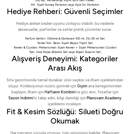
Dış Kat:
Kahverengi Kışlık Suni Deri Ceket
Alt:
Siyah Kumaş Pantolon
veya
Açık Gri Pantolon
Hediye Rehberi: Güvenli Seçimler
Hediye alırken beden uyumu zorlayıcı olabilir; bu nedenle
aksesuarlar, parfümler ve setler pratik çözümler sunar.
Parfüm Setleri:
Oldmno & Darkovam 100 ml
,
3’lü 50 ml Set
Temel İkili:
Basic Siyah-Beyaz Tişört Set
Kemer & Cüzdan:
Mekanizmalı Siyah Kemer
+
Siyah Mekanizmalı Cüzdan
Takı:
İnce Kolye-Bileklik Set
veya
Köşeli Tasarım Set
Alışveriş Deneyimi: Kategoriler
Arası Akış
Site gezintisinde temel duraklar; ürün seçkisi ve ilham içeriklerinden
oluşur. Koleksiyonun özünü görmek için
Giyim
ana kategorisinden
başlayın; ilham için
Haftanın Kombini
’ne göz atın, fırsatlar için
Sezon İndirimi
’ni takip edin, bilgi derinliği için
Manovam Academy
içeriklerini inceleyin.
Fit & Kesim Sözlüğü: Silueti Doğru
Okumak
Her parçanın vücuda oturuşu, tüm görünümü belirler. Manovam