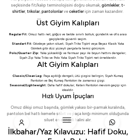
seçkisinde fit/kalıp terminolojisini doğru okumak,
gömlekler
,
t-
shirtler
,
trikolar
,
pantolonlar
ve
ceketler
için zaman kazandırır.
Üst Giyim Kalıpları
Regular Fit:
Omuz hattı net, göğüs ve belde sınırlı bolluk; gündelik ve ofis arası
geçişlerde güvenli seçim.
Standart Fit:
Gövdeye yakın siluet;
Siyah Triko Tişört
veya
Beyaz Klasik Yaka
Gömlek
gibi düz yüzeyli parçalarla temiz görünüm.
Polo/Quarter-Zip:
Yaka yüksekliği ve fermuar payı ile boyun hattını dengeler;
Siyah Zip Yaka Triko
ve
Polo Yaka Siyah Triko Tişört
net örneklerdir.
Alt Giyim Kalıpları
Classic/Clean Leg:
Paça açıklığı dengeli, ütü çizgisi belirgin;
Siyah Kumaş
Pantolon
ve
Bej Kumaş Pantolon
ile zamansız çizgi.
Seasonal/Lightweight:
Daha hafif dokular;
Keten Pantolon
mevsim geçişi için
idealdir.
Hızlı Uyum İpuçları
Omuz dikişi omuz başında, gömlek yakası bir-parmak kuralında,
pantolon bel hattı kemerle sabit ve paça kırığı minimum olduğunda
siluet en dengeli halini alır.
İlkbahar/Yaz Kılavuzu: Hafif Doku,