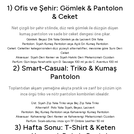
1) Ofis ve Şehir: Gömlek & Pantolon
& Ceket
Net çizgili bir şehir stilinde, düz renk gömlek ile düzgün düşen
kumaş pantolon ve sade bir ceket dengesi öne çıkar.
Gömlek:
Beyaz Dik Yaka Gömlek
ya da
Lacivert Dik Yaka
Pantolon:
Siyah Kumaş Pantolon
veya
Açık Gri Kumaş Pantolon
Ceket:
Ceketler
kategorisinden düz yüzeyli alternatifler; mevsime göre
Suni Deri
Ceket
Aksesuar:
Siyah Deri Kemer
ve
Siyah Hakiki Deri Mekanizmalı Cüzdan
Parfüm: Gün boyu ferah etki için
D. Sauvage 100 ml
ya da
C. Aventus 100 ml
2) Smart-Casual: Triko & Kumaş
Pantolon
Toplantıdan akşam yemeğine akışta pratik ve zarif bir çözüm için
ince örgü triko ve nötr pantolon kombinleri idealdir.
Üst:
Siyah Zip Yaka Triko
veya
Bej Zip Yaka Triko
Alternatif:
Polo Yaka Siyah
,
Beyaz
,
Lacivert
Pantolon:
Bej Kumaş Pantolon
veya
Kahverengi Kumaş Pantolon
Aksesuar:
Kahverengi Deri Kemer
ve
Kahverengi Mekanizmalı Cüzdan
Parfüm: Sıcak-odunsu imza için
TF Ombre Leather 50 ml
3) Hafta Sonu: T-Shirt & Keten