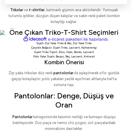
Trikolar
ve
t-shirtler
, katmanlı giyimin ana aktörleridir. Yumuşak
tutumlu iplikler, düzgün düşen kalıplar ve sakin renk paleti kombin
kolaylığı sağlar.
Öne Çıkan Triko-T-Shirt Seçimleri
ideasoft
ile
e-
Siyah Zip Yaka Triko
&
Bej Zip Yaka Triko
hazırlandı.
ticaret
Çeyrek Boğazlı Siyah Triko
,
Lacivert
,
Kahverengi
paketleri
Siyah Triko Tişört
,
Ekru
,
Haki
,
Bordo
,
Lacivert
Polo Yaka Siyah
,
Beyaz
,
Bej
,
Lacivert
,
Antrasit
Kombin Önerisi
Zip yaka trikoları düz renk
pantolonlar
ile eşleştirerek ofis-günlük
geçişi kolaylaştır; polo yakaları yazlık eşofman altlarıyla hafta
sonuna taşı.
Pantolonlar: Denge, Düşüş ve
Oran
Pantolonlar
kategorisinde kesimin netliği ve kumaşın düşüşü
belirleyicidir. Düz paça ve temiz ütü çizgisi; üst parçalardaki
minimalizmi destekler.