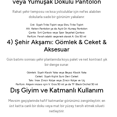
veya Yumuşak Dokulu Pantolon
Rahat şehir temposu ve kısa yolculuklar için nefes alabilen
dokularla sade bir görünüm yakalanır.
Üst:
Siyah Triko Tişört
veya
Ekru Triko Tişört
Alt:
Keten Pantolon
ya da
Açık Gri Kumaş Pantolon
Çanta:
Sırt Çantası
veya
Spor Seyahat Çantası
Parfüm: Ferah odaklı seçenek olarak
A. Gio 50 ml
4) Şehir Akşamı: Gömlek & Ceket &
Aksesuar
Gün batımı sonrası şehir planlarında koyu palet ve net kontrast şık
bir denge sunar.
Gömlek:
Siyah Klasik Yaka
veya
Beyaz Klasik Yaka
Ceket:
Siyah Kışlık Suni Deri Ceket
Takı:
İnce Zincir Kolye
veya
Zincir Kolye ve Uç
Parfüm: Akşam imzası için
V. Eros 50 ml
ya da
TF Black Orchid 50 ml
Dış Giyim ve Katmanlı Kullanım
Mevsim geçişlerinde hafif katmanlar görünümü zenginleştirir; en
üst katta canlı bir doku veya mat bir yüzey tercih etmek silueti
netleştirir.