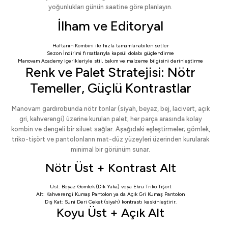
yoğunlukları günün saatine göre planlayın.
İlham ve Editoryal
Haftanın Kombini
ile hızla tamamlanabilen setler
Sezon İndirimi
fırsatlarıyla kapsül dolabı güçlendirme
Manovam Academy
içerikleriyle stil, bakım ve malzeme bilgisini derinleştirme
Renk ve Palet Stratejisi: Nötr
Temeller, Güçlü Kontrastlar
Manovam gardırobunda nötr tonlar (siyah, beyaz, bej, lacivert, açık
gri, kahverengi) üzerine kurulan palet; her parça arasında kolay
kombin ve dengeli bir siluet sağlar. Aşağıdaki eşleştirmeler; gömlek,
triko-tişört ve pantolonların mat-düz yüzeyleri üzerinden kurularak
minimal bir görünüm sunar.
Nötr Üst + Kontrast Alt
Üst:
Beyaz Gömlek (Dik Yaka)
veya
Ekru Triko Tişört
Alt:
Kahverengi Kumaş Pantolon
ya da
Açık Gri Kumaş Pantolon
Dış Kat:
Suni Deri Ceket
(siyah) kontrastı keskinleştirir.
Koyu Üst + Açık Alt