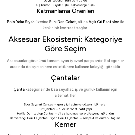
Geçiş sezonu:
Suni Deri Ceket
Kış konforu:
Siyah Kışlık
,
Kahverengi Kışlık
Katmanlama Önerileri
Polo Yaka Siyah
üzerine
Suni Deri Ceket
, altına
Açık Gri Pantolon
ile
keskin bir kontrast sağlar.
Aksesuar Ekosistemi: Kategoriye
Göre Seçim
Aksesuarlar görünümü tamamlayan işlevsel parçalardır. Kategoriler
arasında dolaşırken hem estetik hem kullanım kolaylığı gözetilir.
Çantalar
Çanta
kategorisinde kısa seyahat, iş ve günlük kullanım için
alternatifler:
Spor Seyahat Çantası
– geniş iç hacim ve düzenli bölmeler.
Sırt Çantası
– eller serbest, hafif yapı.
Hakiki Deri Laptop Çantası
– cihaz koruması ve profesyonel görünüm.
Kahverengi Deri El Çantası
,
Siyah Deri El Çantası
– kompakt ve düzenli taşıma.
Kemer