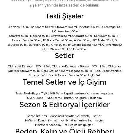
şişelerin yanında imza setleri de bulunur.
Tekli Şişeler
Oldmano 100 ml
,
Darkovam 100 ml
,
Strowam 100 ml
,
Invictus 100 ml
,
D. Sauvage 100
ml
,
C. Aventus 100 ml
Samrova 50 ml
,
Elegano 50 ml
,
Strowam 50 ml
,
Oldmano 50 ml
,
Darkovam 50 ml
,
TF
Tobacco Vanille 50 ml
,
TF Black Orchid 50 ml
,
A. Gio 50 ml
,
JPG Male 50 ml
,
D.
Sauvage 50 ml
,
Burberry 50 ml
,
Kirke 50 ml
,
TF Ombre Leather 50 ml
,
C. Aventus 50
ml
,
B. Classic 50 ml
,
V. Eros 50 ml
Setler
Oldmno & Darkovam 100 ml Set
,
Oldmano-Darkovam-Strowam 100 ml Set
,
Oldmano-
Samrova-Strowam 50 ml Üçlü Set
,
Darkovam-Elegano 50 ml İkili Set
,
Black Orchid &
Stronger With You & Tobacco Vanille 50 ml Üçlü Set
Temel Setler ve İç Giyim
Basic Siyah-Beyaz Tişört İkili Set
– kapsül gardırop için temel yapı taşı.
Siyah Boxer
– %100 pamuk konforu ve günlük kullanım.
Sezon & Editoryal İçerikler
Sezon İndirimi
– dönemsel fırsatlar ve avantajlı setler.
Haftanın Kombini
– hazır kombin önerileriyle hızlı seçim.
Manovam Academy
– stil ve bakım ipuçları.
Beden, Kalıp ve Ölçü Rehberi