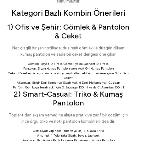
sunulmuştur.
Kategori Bazlı Kombin Önerileri
1) Ofis ve Şehir: Gömlek & Pantolon
& Ceket
Net çizgili bir şehir stilinde, düz renk gömlek ile düzgün düşen
kumaş pantolon ve sade bir ceket dengesi öne çıkar.
Gömlek:
Beyaz Dik Yaka Gömlek
ya da
Lacivert Dik Yaka
Pantolon:
Siyah Kumaş Pantolon
veya
Açık Gri Kumaş Pantolon
Ceket:
Ceketler
kategorisinden düz yüzeyli alternatifler; mevsime göre
Suni Deri
Ceket
Aksesuar:
Siyah Deri Kemer
ve
Siyah Hakiki Deri Mekanizmalı Cüzdan
Parfüm: Gün boyu ferah etki için
D. Sauvage 100 ml
ya da
C. Aventus 100 ml
2) Smart-Casual: Triko & Kumaş
Pantolon
Toplantıdan akşam yemeğine akışta pratik ve zarif bir çözüm için
ince örgü triko ve nötr pantolon kombinleri idealdir.
Üst:
Siyah Zip Yaka Triko
veya
Bej Zip Yaka Triko
Alternatif:
Polo Yaka Siyah
,
Beyaz
,
Lacivert
Pantolon:
Bej Kumaş Pantolon
veya
Kahverengi Kumaş Pantolon