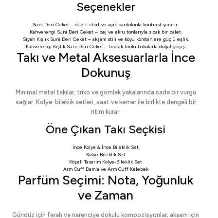
Seçenekler
Suni Deri Ceket
– düz t-shirt ve açık pantolonla kontrast yaratır.
Kahverengi Suni Deri Ceket
– bej ve ekru tonlarıyla sıcak bir palet.
Siyah Kışlık Suni Deri Ceket
– akşam stili ve koyu kombinlere güçlü eşlik.
Kahverengi Kışlık Suni Deri Ceket
– toprak tonlu trikolarla doğal geçiş.
Takı ve Metal Aksesuarlarla İnce
Dokunuş
Minimal metal takılar, triko ve gömlek yakalarında sade bir vurgu
sağlar. Kolye-bileklik setleri, saat ve kemer ile birlikte dengeli bir
ritim kurar.
Öne Çıkan Takı Seçkisi
İnce Kolye & İnce Bileklik Set
Kolye Bileklik Set
Köşeli Tasarım Kolye-Bileklik Set
Arm Cuff Damla
ve
Arm Cuff Kelebek
Parfüm Seçimi: Nota, Yoğunluk
ve Zaman
Gündüz için ferah ve narenciye dokulu kompozisyonlar; akşam için