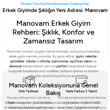
Beyaz Tişört | Manovam
Siyah Tişört | Manovam
Modern Tarzı Konforla Buluşturan Koleksiyonlar
Erkek Giyimde Şıklığın Yeni Adresi: Manovam
599,00 TL
599,00 TL
Sepette
499,00 TL
Sepette
499,00 TL
Manovam Erkek Giyim
Tükendi
Rehberi: Şıklık, Konfor ve
Paslanmaz Çelik İnce Zincir Kolye
Hediye Kutusu
Zamansız Tasarım
329,00 TL
119,00 TL
Sepette
279,65 TL
Manovam; modern çizgiler, kaliteli kumaşlar ve kusursuz kalıplarla
erkek giyimi yeniden yorumlar. Bu geniş rehber;
giyim
,
ceketler
,
gömlekler
,
trikolar
,
t-shirtler
,
pantolonlar
,
eşofman takımı
ve
aksesuar
kategorilerinin yanı sıra
parfüm
seçeneklerini kapsar.
Aşağıdaki başlıklarda ürün özellikleri, kullanım alanları ve kombin
önerileri ayrıntılı biçimde yer alır.
Manovam Koleksiyonuna Genel
Bakış
Hızlı Teslimat
Vade Farksız 3 Taksit
Alışveriş deneyiminiz için en iyi
Tüm alışverişlerinizde kredi kartına
hizmeti sunuyoruz. Hızlı teslimat
vade farksız 3 taksit imkânı
Giyim
kategorisi; gündelik kullanımdan iş yaşamına ve şehirli stile
ile ürünlerinizi kapınıza getiriyoruz.
sunuyoruz. Ödemelerinizi kolayca
kadar uzanan bütünlüklü bir seçki sunar. Temiz çizgiler, minimal