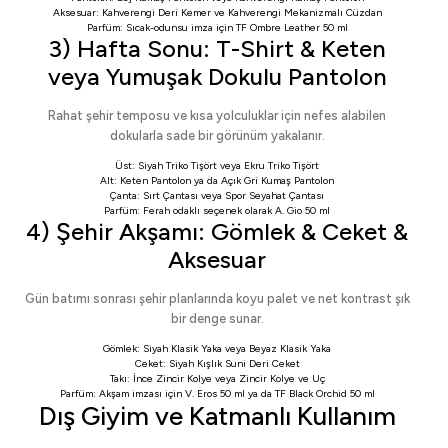
Aksesuar:
Kahverengi Deri Kemer
ve
Kahverengi Mekanizmalı Cüzdan
Parfüm: Sıcak-odunsu imza için
TF Ombre Leather 50 ml
3) Hafta Sonu: T-Shirt & Keten
veya Yumuşak Dokulu Pantolon
Rahat şehir temposu ve kısa yolculuklar için nefes alabilen
dokularla sade bir görünüm yakalanır.
Üst:
Siyah Triko Tişört
veya
Ekru Triko Tişört
Alt:
Keten Pantolon
ya da
Açık Gri Kumaş Pantolon
Çanta:
Sırt Çantası
veya
Spor Seyahat Çantası
Parfüm: Ferah odaklı seçenek olarak
A. Gio 50 ml
4) Şehir Akşamı: Gömlek & Ceket &
Aksesuar
Gün batımı sonrası şehir planlarında koyu palet ve net kontrast şık
bir denge sunar.
Gömlek:
Siyah Klasik Yaka
veya
Beyaz Klasik Yaka
Ceket:
Siyah Kışlık Suni Deri Ceket
Takı:
İnce Zincir Kolye
veya
Zincir Kolye ve Uç
Parfüm: Akşam imzası için
V. Eros 50 ml
ya da
TF Black Orchid 50 ml
Dış Giyim ve Katmanlı Kullanım