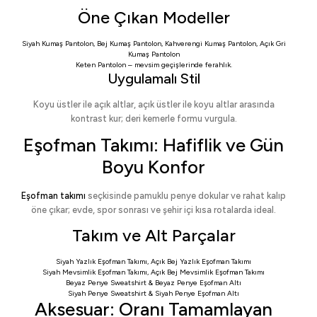
Öne Çıkan Modeller
Siyah Kumaş Pantolon
,
Bej Kumaş Pantolon
,
Kahverengi Kumaş Pantolon
,
Açık Gri
Kumaş Pantolon
Keten Pantolon
– mevsim geçişlerinde ferahlık.
Uygulamalı Stil
Koyu üstler ile açık altlar, açık üstler ile koyu altlar arasında
kontrast kur; deri kemerle formu vurgula.
Eşofman Takımı: Hafiflik ve Gün
Boyu Konfor
Eşofman takımı
seçkisinde pamuklu penye dokular ve rahat kalıp
öne çıkar; evde, spor sonrası ve şehir içi kısa rotalarda ideal.
Takım ve Alt Parçalar
Siyah Yazlık Eşofman Takımı
,
Açık Bej Yazlık Eşofman Takımı
Siyah Mevsimlik Eşofman Takımı
,
Açık Bej Mevsimlik Eşofman Takımı
Beyaz Penye Sweatshirt
&
Beyaz Penye Eşofman Altı
Siyah Penye Sweatshirt
&
Siyah Penye Eşofman Altı
Aksesuar: Oranı Tamamlayan