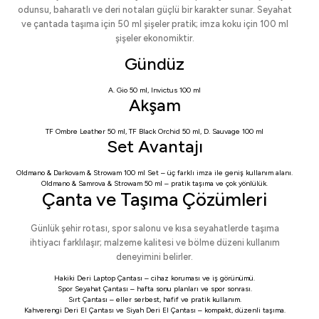
odunsu, baharatlı ve deri notaları güçlü bir karakter sunar. Seyahat
ve çantada taşıma için 50 ml şişeler pratik; imza koku için 100 ml
şişeler ekonomiktir.
Gündüz
A. Gio 50 ml
,
Invictus 100 ml
Akşam
TF Ombre Leather 50 ml
,
TF Black Orchid 50 ml
,
D. Sauvage 100 ml
Set Avantajı
Oldmano & Darkovam & Strowam 100 ml Set
– üç farklı imza ile geniş kullanım alanı.
Oldmano & Samrova & Strowam 50 ml
– pratik taşıma ve çok yönlülük.
Çanta ve Taşıma Çözümleri
Günlük şehir rotası, spor salonu ve kısa seyahatlerde taşıma
ihtiyacı farklılaşır; malzeme kalitesi ve bölme düzeni kullanım
deneyimini belirler.
Hakiki Deri Laptop Çantası
– cihaz koruması ve iş görünümü.
Spor Seyahat Çantası
– hafta sonu planları ve spor sonrası.
Sırt Çantası
– eller serbest, hafif ve pratik kullanım.
Kahverengi Deri El Çantası
ve
Siyah Deri El Çantası
– kompakt, düzenli taşıma.