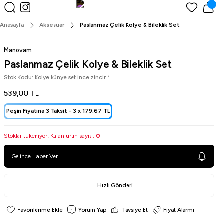
Peşin Fiyatına 3 Taksit!
Anasayfa
Aksesuar
Paslanmaz Çelik Kolye & Bileklik Set
Manovam
Paslanmaz Çelik Kolye & Bileklik Set
Stok Kodu: Kolye künye set ince zincir *
539,00 TL
Peşin Fiyatına 3 Taksit -
3 x
179,67 TL
Stoklar tükeniyor! Kalan ürün sayısı:
0
Gelince Haber Ver
Hızlı Gönderi
Yorum Yap
Tavsiye Et
Fiyat Alarmı