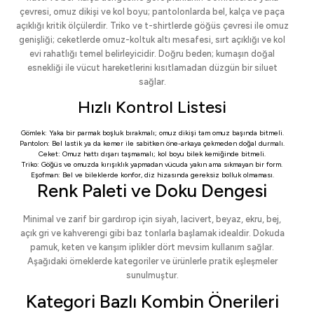
çevresi, omuz dikişi ve kol boyu; pantolonlarda bel, kalça ve paça
açıklığı kritik ölçülerdir. Triko ve t-shirtlerde göğüs çevresi ile omuz
genişliği; ceketlerde omuz-koltuk altı mesafesi, sırt açıklığı ve kol
evi rahatlığı temel belirleyicidir. Doğru beden; kumaşın doğal
esnekliği ile vücut hareketlerini kısıtlamadan düzgün bir siluet
sağlar.
Hızlı Kontrol Listesi
Gömlek: Yaka bir parmak boşluk bırakmalı; omuz dikişi tam omuz başında bitmeli.
Pantolon: Bel lastik ya da kemer ile sabitken öne-arkaya çekmeden doğal durmalı.
Ceket: Omuz hattı dışarı taşmamalı; kol boyu bilek kemiğinde bitmeli.
Triko: Göğüs ve omuzda kırışıklık yapmadan vücuda yakın ama sıkmayan bir form.
Eşofman: Bel ve bileklerde konfor, diz hizasında gereksiz bolluk olmaması.
Renk Paleti ve Doku Dengesi
Minimal ve zarif bir gardırop için siyah, lacivert, beyaz, ekru, bej,
açık gri ve kahverengi gibi baz tonlarla başlamak idealdir. Dokuda
pamuk, keten ve karışım iplikler dört mevsim kullanım sağlar.
Aşağıdaki örneklerde kategoriler ve ürünlerle pratik eşleşmeler
sunulmuştur.
Kategori Bazlı Kombin Önerileri