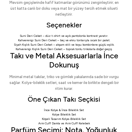
Mevsim geçişlerinde hafif katmanlar görünümü zenginleştirir; en
üst katta canlı bir doku veya mat bir yüzey tercih etmek silueti
netleştirir.
Seçenekler
Suni Deri Ceket
– düz t-shirt ve açık pantolonla kontrast yaratır.
Kahverengi Suni Deri Ceket
– bej ve ekru tonlarıyla sıcak bir palet.
Siyah Kışlık Suni Deri Ceket
– akşam stili ve koyu kombinlere güçlü eşlik.
Kahverengi Kışlık Suni Deri Ceket
– toprak tonlu trikolarla doğal geçiş.
Takı ve Metal Aksesuarlarla İnce
Dokunuş
Minimal metal takılar, triko ve gömlek yakalarında sade bir vurgu
sağlar. Kolye-bileklik setleri, saat ve kemer ile birlikte dengeli bir
ritim kurar.
Öne Çıkan Takı Seçkisi
İnce Kolye & İnce Bileklik Set
Kolye Bileklik Set
Köşeli Tasarım Kolye-Bileklik Set
Arm Cuff Damla
ve
Arm Cuff Kelebek
Parfüm Seçimi: Nota, Yoğunluk