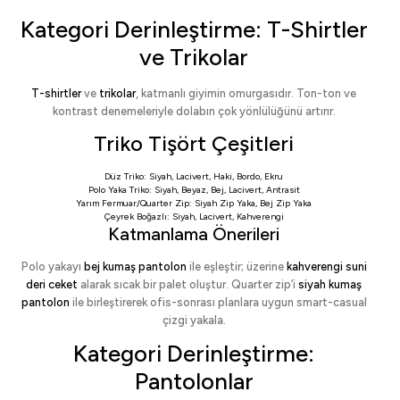
Kategori Derinleştirme: T-Shirtler
ve Trikolar
T-shirtler
ve
trikolar
, katmanlı giyimin omurgasıdır. Ton-ton ve
kontrast denemeleriyle dolabın çok yönlülüğünü artırır.
Triko Tişört Çeşitleri
Düz Triko:
Siyah
,
Lacivert
,
Haki
,
Bordo
,
Ekru
Polo Yaka Triko:
Siyah
,
Beyaz
,
Bej
,
Lacivert
,
Antrasit
Yarım Fermuar/Quarter Zip:
Siyah Zip Yaka
,
Bej Zip Yaka
Çeyrek Boğazlı:
Siyah
,
Lacivert
,
Kahverengi
Katmanlama Önerileri
Polo yakayı
bej kumaş pantolon
ile eşleştir; üzerine
kahverengi suni
deri ceket
alarak sıcak bir palet oluştur. Quarter zip’i
siyah kumaş
pantolon
ile birleştirerek ofis-sonrası planlara uygun smart-casual
çizgi yakala.
Kategori Derinleştirme:
Pantolonlar