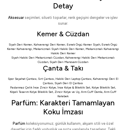
Detay
Aksesuar
seçimleri; silueti toparlar, renk geçişini dengeler ve işlev
sunar.
Kemer & Cüzdan
Siyah Deri Kemer
,
Kahverengi Deri Kemer
,
Esnek Örgü Kemer Siyah
,
Esnek Örgü
Kemer Kahverengi
,
Mekanizmalı Siyah Hakiki Deri Kemer
,
Mekanizmalı Kahverengi
Hakiki Deri Kemer
Siyah Hakiki Deri Mekanizmalı Cüzdan
,
Kahverengi Hakiki Deri Mekanizmalı
Cüzdan
,
Siyah Deri Manovam Cüzdan
Çanta & Takı
Spor Seyahat Çantası
,
Sırt Çantası
,
Hakiki Deri Laptop Çantası
,
Kahverengi Deri El
Çantası
,
Siyah Deri El Çantası
Paslanmaz Çelik İnce Zincir Kolye
,
İnce Kolye & Bileklik Set
,
Kolye Bileklik Set
,
Köşeli Tasarım Kolye Bileklik Set
,
Zincir Kolye ve Uç
,
Arm Cuff Damla
,
Arm Cuff
Kelebek
Parfüm: Karakteri Tamamlayan
Koku İmzası
Parfüm
koleksiyonumuz; günlük kullanım, akşam stili ve özel
davetler için farklı yoğunluk ve nota yapılarıyla tasarlanır. Tekli