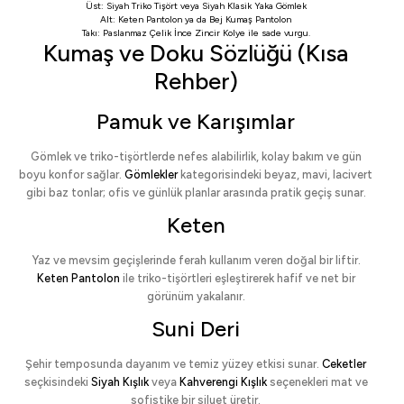
Üst:
Siyah Triko Tişört
veya
Siyah Klasik Yaka Gömlek
Alt:
Keten Pantolon
ya da
Bej Kumaş Pantolon
Takı:
Paslanmaz Çelik İnce Zincir Kolye
ile sade vurgu.
Kumaş ve Doku Sözlüğü (Kısa
Rehber)
Pamuk ve Karışımlar
Gömlek ve triko-tişörtlerde nefes alabilirlik, kolay bakım ve gün
boyu konfor sağlar.
Gömlekler
kategorisindeki beyaz, mavi, lacivert
gibi baz tonlar; ofis ve günlük planlar arasında pratik geçiş sunar.
Keten
Yaz ve mevsim geçişlerinde ferah kullanım veren doğal bir liftir.
Keten Pantolon
ile triko-tişörtleri eşleştirerek hafif ve net bir
görünüm yakalanır.
Suni Deri
Şehir temposunda dayanım ve temiz yüzey etkisi sunar.
Ceketler
seçkisindeki
Siyah Kışlık
veya
Kahverengi Kışlık
seçenekleri mat ve
sofistike bir siluet üretir.