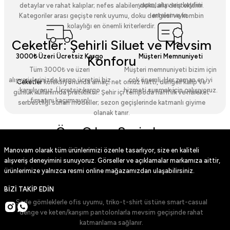
yapın, alışveriş keyfini
detaylar ve rahat kalıplar; nefes alabilen dokularla desteklenir.
ertelemeyin.
Kategoriler arası geçişte renk uyumu, doku dengesi ve kombin
kolaylığı en önemli kriterlerdir.
Ceketler: Şehirli Siluet ve Mevsim
3000₺ Üzeri Ücretsiz Kargo
Müşteri Memnuniyeti
Konforu
Tüm 3000₺ ve üzeri
Müşteri memnuniyeti bizim için
alışverişlerinizde kargo ücretini biz
çok önemli. Her zaman en iyi
Ceketler
koleksiyonunda amaç; net omuz hattı, dengeli kalıp ve
karşılıyoruz. Ücretsiz kargo
hizmeti sunmak için çalışıyoruz.
günlük kullanımda pratikliktir. Şehir içi tempoda hafiflik ve hareket
fırsatını kaçırmayın!
serbestliği sunan modeller; sezon geçişlerinde katmanlı giyime
olanak tanır.
Öne Çıkan Seçimler
Manovam olarak tüm ürünlerimizi özenle tasarlıyor, size en kaliteli
Suni Deri Ceket
: Düz yüzey, modern kesim ve günlük stil için yüksek uyum.
Kahverengi Suni Deri Ceket
: Sıcak tonlarla sofistike bir görünüm.
alışveriş deneyimini sunuyoruz. Görseller ve açıklamalar markamıza aittir,
Siyah Kışlık Suni Deri Ceket
: Soğuk havalarda şık koruma.
ürünlerimize yalnızca resmi online mağazamızdan ulaşabilirsiniz.
Kahverengi Kışlık Suni Deri Ceket
: Mevsimsel yalıtım ve zarif doku.
Kullanım İpuçları
BİZİ TAKİP EDİN
Sade gömleklerle ofis uyumu, triko-t-shirt üstüne smart-casual
denge ve keten/karışım pantolonlarla mevsim geçişinde rahat
katmanlama sağlanır.