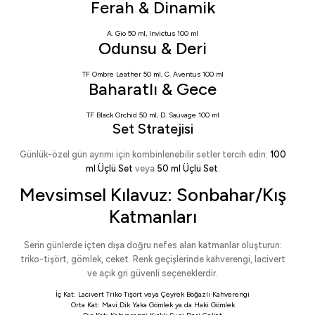
Ferah & Dinamik
A. Gio 50 ml
,
Invictus 100 ml
Odunsu & Deri
TF Ombre Leather 50 ml
,
C. Aventus 100 ml
Baharatlı & Gece
TF Black Orchid 50 ml
,
D. Sauvage 100 ml
Set Stratejisi
Günlük-özel gün ayrımı için kombinlenebilir setler tercih edin:
100
ml Üçlü Set
veya
50 ml Üçlü Set
.
Mevsimsel Kılavuz: Sonbahar/Kış
Katmanları
Serin günlerde içten dışa doğru nefes alan katmanlar oluşturun:
triko-tişört, gömlek, ceket. Renk geçişlerinde kahverengi, lacivert
ve açık gri güvenli seçeneklerdir.
İç Kat:
Lacivert Triko Tişört
veya
Çeyrek Boğazlı Kahverengi
Orta Kat:
Mavi Dik Yaka Gömlek
ya da
Haki Gömlek