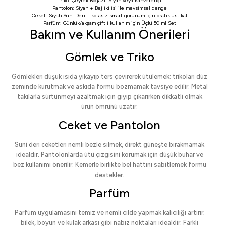
Triko:
Çeyrek Boğazlı Siyah
veya
Kahverengi
Pantolon:
Siyah
+
Bej
ikilisi ile mevsimsel denge
Ceket:
Siyah Suni Deri
– kotasız smart görünüm için pratik üst kat
Parfüm: Günlük/akşam çiftli kullanım için
Üçlü 50 ml Set
Bakım ve Kullanım Önerileri
Gömlek ve Triko
Gömlekleri düşük ısıda yıkayıp ters çevirerek ütülemek; trikoları düz
zeminde kurutmak ve askıda formu bozmamak tavsiye edilir. Metal
takılarla sürtünmeyi azaltmak için giyip çıkarırken dikkatli olmak
ürün ömrünü uzatır.
Ceket ve Pantolon
Suni deri ceketleri nemli bezle silmek, direkt güneşte bırakmamak
idealdir. Pantolonlarda ütü çizgisini korumak için düşük buhar ve
bez kullanımı önerilir. Kemerle birlikte bel hattını sabitlemek formu
destekler.
Parfüm
Parfüm uygulamasını temiz ve nemli cilde yapmak kalıcılığı artırır;
bilek, boyun ve kulak arkası gibi nabız noktaları idealdir. Farklı