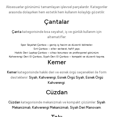
Aksesuarlar görünümü tamamlayan işlevsel parçalardır. Kategoriler
arasında dolaşırken hem estetik hem kullanım kolaylığı gözetilir.
Çantalar
Çanta
kategorisinde kısa seyahat, iş ve günlük kullanım için
alternatifler:
Spor Seyahat Çantası
– geniş iç hacim ve düzenli bölmeler.
Sırt Çantası
– eller serbest, hafif yapı.
Hakiki Deri Laptop Çantası
– cihaz koruması ve profesyonel görünüm.
Kahverengi Deri El Çantası
,
Siyah Deri El Çantası
– kompakt ve düzenli taşıma.
Kemer
Kemer
kategorisinde hakiki deri ve esnek örgü seçenekleri ile form
desteklenir:
Siyah
,
Kahverengi
,
Esnek Örgü Siyah
,
Esnek Örgü
Kahverengi
.
Cüzdan
Cüzdan
kategorisinde mekanizmalı ve kompakt çözümler:
Siyah
Mekanizmalı
,
Kahverengi Mekanizmalı
,
Siyah Deri Manovam
.
Takı