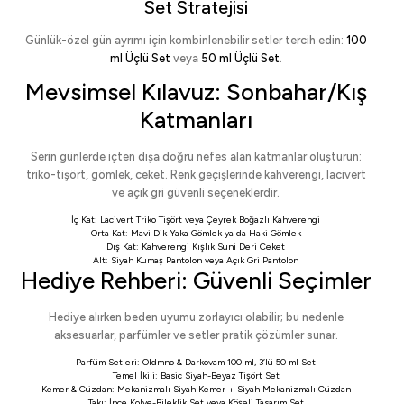
Set Stratejisi
Günlük-özel gün ayrımı için kombinlenebilir setler tercih edin:
100
ml Üçlü Set
veya
50 ml Üçlü Set
.
Mevsimsel Kılavuz: Sonbahar/Kış
Katmanları
Serin günlerde içten dışa doğru nefes alan katmanlar oluşturun:
triko-tişört, gömlek, ceket. Renk geçişlerinde kahverengi, lacivert
ve açık gri güvenli seçeneklerdir.
İç Kat:
Lacivert Triko Tişört
veya
Çeyrek Boğazlı Kahverengi
Orta Kat:
Mavi Dik Yaka Gömlek
ya da
Haki Gömlek
Dış Kat:
Kahverengi Kışlık Suni Deri Ceket
Alt:
Siyah Kumaş Pantolon
veya
Açık Gri Pantolon
Hediye Rehberi: Güvenli Seçimler
Hediye alırken beden uyumu zorlayıcı olabilir; bu nedenle
aksesuarlar, parfümler ve setler pratik çözümler sunar.
Parfüm Setleri:
Oldmno & Darkovam 100 ml
,
3’lü 50 ml Set
Temel İkili:
Basic Siyah-Beyaz Tişört Set
Kemer & Cüzdan:
Mekanizmalı Siyah Kemer
+
Siyah Mekanizmalı Cüzdan
Takı:
İnce Kolye-Bileklik Set
veya
Köşeli Tasarım Set