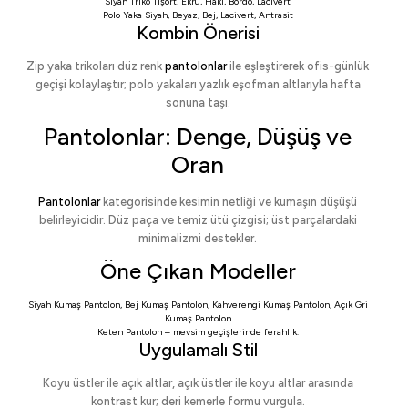
Siyah Triko Tişört
,
Ekru
,
Haki
,
Bordo
,
Lacivert
Polo Yaka Siyah
,
Beyaz
,
Bej
,
Lacivert
,
Antrasit
Kombin Önerisi
Zip yaka trikoları düz renk
pantolonlar
ile eşleştirerek ofis-günlük
geçişi kolaylaştır; polo yakaları yazlık eşofman altlarıyla hafta
sonuna taşı.
Pantolonlar: Denge, Düşüş ve
Oran
Pantolonlar
kategorisinde kesimin netliği ve kumaşın düşüşü
belirleyicidir. Düz paça ve temiz ütü çizgisi; üst parçalardaki
minimalizmi destekler.
Öne Çıkan Modeller
Siyah Kumaş Pantolon
,
Bej Kumaş Pantolon
,
Kahverengi Kumaş Pantolon
,
Açık Gri
Kumaş Pantolon
Keten Pantolon
– mevsim geçişlerinde ferahlık.
Uygulamalı Stil
Koyu üstler ile açık altlar, açık üstler ile koyu altlar arasında
kontrast kur; deri kemerle formu vurgula.