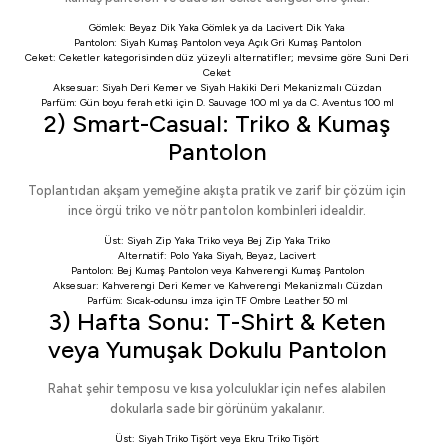
Gömlek:
Beyaz Dik Yaka Gömlek
ya da
Lacivert Dik Yaka
Pantolon:
Siyah Kumaş Pantolon
veya
Açık Gri Kumaş Pantolon
Ceket:
Ceketler
kategorisinden düz yüzeyli alternatifler; mevsime göre
Suni Deri
Ceket
Aksesuar:
Siyah Deri Kemer
ve
Siyah Hakiki Deri Mekanizmalı Cüzdan
Parfüm: Gün boyu ferah etki için
D. Sauvage 100 ml
ya da
C. Aventus 100 ml
2) Smart-Casual: Triko & Kumaş
Pantolon
Toplantıdan akşam yemeğine akışta pratik ve zarif bir çözüm için
ince örgü triko ve nötr pantolon kombinleri idealdir.
Üst:
Siyah Zip Yaka Triko
veya
Bej Zip Yaka Triko
Alternatif:
Polo Yaka Siyah
,
Beyaz
,
Lacivert
Pantolon:
Bej Kumaş Pantolon
veya
Kahverengi Kumaş Pantolon
Aksesuar:
Kahverengi Deri Kemer
ve
Kahverengi Mekanizmalı Cüzdan
Parfüm: Sıcak-odunsu imza için
TF Ombre Leather 50 ml
3) Hafta Sonu: T-Shirt & Keten
veya Yumuşak Dokulu Pantolon
Rahat şehir temposu ve kısa yolculuklar için nefes alabilen
dokularla sade bir görünüm yakalanır.
Üst:
Siyah Triko Tişört
veya
Ekru Triko Tişört