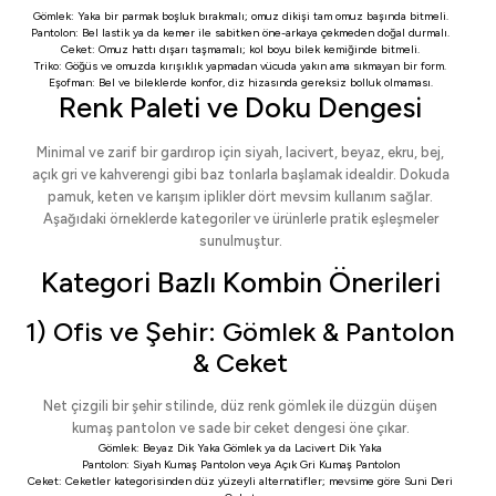
Gömlek: Yaka bir parmak boşluk bırakmalı; omuz dikişi tam omuz başında bitmeli.
Pantolon: Bel lastik ya da kemer ile sabitken öne-arkaya çekmeden doğal durmalı.
Ceket: Omuz hattı dışarı taşmamalı; kol boyu bilek kemiğinde bitmeli.
Triko: Göğüs ve omuzda kırışıklık yapmadan vücuda yakın ama sıkmayan bir form.
Eşofman: Bel ve bileklerde konfor, diz hizasında gereksiz bolluk olmaması.
Renk Paleti ve Doku Dengesi
Minimal ve zarif bir gardırop için siyah, lacivert, beyaz, ekru, bej,
açık gri ve kahverengi gibi baz tonlarla başlamak idealdir. Dokuda
pamuk, keten ve karışım iplikler dört mevsim kullanım sağlar.
Aşağıdaki örneklerde kategoriler ve ürünlerle pratik eşleşmeler
sunulmuştur.
Kategori Bazlı Kombin Önerileri
1) Ofis ve Şehir: Gömlek & Pantolon
& Ceket
Net çizgili bir şehir stilinde, düz renk gömlek ile düzgün düşen
kumaş pantolon ve sade bir ceket dengesi öne çıkar.
Gömlek:
Beyaz Dik Yaka Gömlek
ya da
Lacivert Dik Yaka
Pantolon:
Siyah Kumaş Pantolon
veya
Açık Gri Kumaş Pantolon
Ceket:
Ceketler
kategorisinden düz yüzeyli alternatifler; mevsime göre
Suni Deri