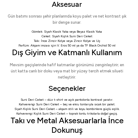
Aksesuar
Gün batımı sonrası şehir planlarında koyu palet ve net kontrast şık
bir denge sunar.
Gömlek:
Siyah Klasik Yaka
veya
Beyaz Klasik Yaka
Ceket:
Siyah Kışlık Suni Deri Ceket
Takı:
İnce Zincir Kolye
veya
Zincir Kolye ve Uç
Parfüm: Akşam imzası için
V. Eros 50 ml
ya da
TF Black Orchid 50 ml
Dış Giyim ve Katmanlı Kullanım
Mevsim geçişlerinde hafif katmanlar görünümü zenginleştirir; en
üst katta canlı bir doku veya mat bir yüzey tercih etmek silueti
netleştirir.
Seçenekler
Suni Deri Ceket
– düz t-shirt ve açık pantolonla kontrast yaratır.
Kahverengi Suni Deri Ceket
– bej ve ekru tonlarıyla sıcak bir palet.
Siyah Kışlık Suni Deri Ceket
– akşam stili ve koyu kombinlere güçlü eşlik.
Kahverengi Kışlık Suni Deri Ceket
– toprak tonlu trikolarla doğal geçiş.
Takı ve Metal Aksesuarlarla İnce
Dokunuş