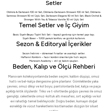
Setler
Oldmno & Darkovam 100 ml Set
,
Oldmano-Darkovam-Strowam 100 ml Set
,
Oldmano-
Samrova-Strowam 50 ml Üçlü Set
,
Darkovam-Elegano 50 ml İkili Set
,
Black Orchid &
Stronger With You & Tobacco Vanille 50 ml Üçlü Set
Temel Setler ve İç Giyim
Basic Siyah-Beyaz Tişört İkili Set
– kapsül gardırop için temel yapı taşı.
Siyah Boxer
– %100 pamuk konforu ve günlük kullanım.
Sezon & Editoryal İçerikler
Sezon İndirimi
– dönemsel fırsatlar ve avantajlı setler.
Haftanın Kombini
– hazır kombin önerileriyle hızlı seçim.
Manovam Academy
– stil ve bakım ipuçları.
Beden, Kalıp ve Ölçü Rehberi
Manovam koleksiyonlarında beden seçimi; kalıbın düşüşü, omuz
hattı ve bel-kalça dengesine göre planlanır. Gömleklerde yaka
çevresi, omuz dikişi ve kol boyu; pantolonlarda bel, kalça ve paça
açıklığı kritik ölçülerdir. Triko ve t-shirtlerde göğüs çevresi ile omuz
genişliği; ceketlerde omuz-koltuk altı mesafesi, sırt açıklığı ve kol
evi rahatlığı temel belirleyicidir. Doğru beden; kumaşın doğal
esnekliği ile vücut hareketlerini kısıtlamadan düzgün bir siluet