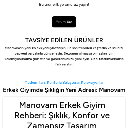
Bu ürüne ilk yorumu siz yapın!
Yorum Yaz
TAVSİYE EDİLEN ÜRÜNLER
Manovam'ın yeni koleksiyonuyla tanışın! En son trendleri keşfedin ve stilinizi
yepyeni parçalarla güncelleyin. Sezonun olmazsa olmazları için
koleksiyonumuza göz atın ve gardırobunuzu yenileyin. Özel tasarımlarımızla
fark yaratın.
Siyah Deri Kemer | Manovam
Açık Gri Kumaş Pantolon
Modern Tarzı Konforla Buluşturan Koleksiyonlar
Erkek Giyimde Şıklığın Yeni Adresi: Manovam
899,00 TL
1.549,00 TL
Sepette
749,00 TL
Manovam Erkek Giyim
Yeni
Rehberi: Şıklık, Konfor ve
Lacivert Pamuk Saten Gömlek
Zamansız Tasarım
1.649,00 TL