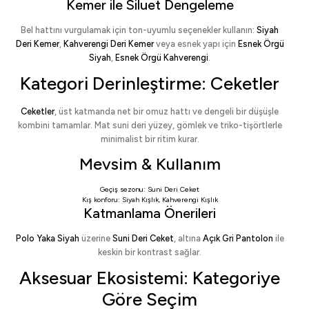
Kemer ile Siluet Dengeleme
Bel hattını vurgulamak için ton-uyumlu seçenekler kullanın:
Siyah
Deri Kemer
,
Kahverengi Deri Kemer
veya esnek yapı için
Esnek Örgü
Siyah
,
Esnek Örgü Kahverengi
.
Kategori Derinleştirme: Ceketler
Ceketler
, üst katmanda net bir omuz hattı ve dengeli bir düşüşle
kombini tamamlar. Mat suni deri yüzey, gömlek ve triko-tişörtlerle
minimalist bir ritim kurar.
Mevsim & Kullanım
Geçiş sezonu:
Suni Deri Ceket
Kış konforu:
Siyah Kışlık
,
Kahverengi Kışlık
Katmanlama Önerileri
Polo Yaka Siyah
üzerine
Suni Deri Ceket
, altına
Açık Gri Pantolon
ile
keskin bir kontrast sağlar.
Aksesuar Ekosistemi: Kategoriye
Göre Seçim