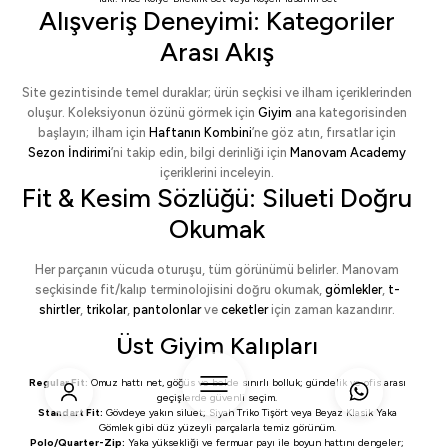
Alışveriş Deneyimi: Kategoriler
Arası Akış
Site gezintisinde temel duraklar; ürün seçkisi ve ilham içeriklerinden
oluşur. Koleksiyonun özünü görmek için
Giyim
ana kategorisinden
başlayın; ilham için
Haftanın Kombini
’ne göz atın, fırsatlar için
Sezon İndirimi
’ni takip edin, bilgi derinliği için
Manovam Academy
içeriklerini inceleyin.
Fit & Kesim Sözlüğü: Silueti Doğru
Okumak
Her parçanın vücuda oturuşu, tüm görünümü belirler. Manovam
seçkisinde fit/kalıp terminolojisini doğru okumak,
gömlekler
,
t-
shirtler
,
trikolar
,
pantolonlar
ve
ceketler
için zaman kazandırır.
Üst Giyim Kalıpları
Regular Fit:
Omuz hattı net, göğüs ve belde sınırlı bolluk; gündelik ve ofis arası
geçişlerde güvenli seçim.
Standart Fit:
Gövdeye yakın siluet;
Siyah Triko Tişört
veya
Beyaz Klasik Yaka
Gömlek
gibi düz yüzeyli parçalarla temiz görünüm.
Polo/Quarter-Zip:
Yaka yüksekliği ve fermuar payı ile boyun hattını dengeler;