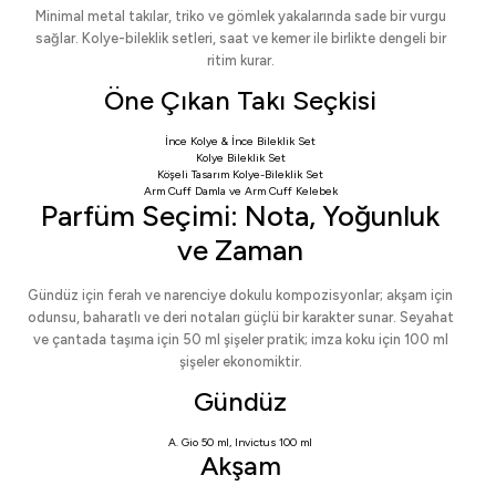
Minimal metal takılar, triko ve gömlek yakalarında sade bir vurgu
sağlar. Kolye-bileklik setleri, saat ve kemer ile birlikte dengeli bir
ritim kurar.
Öne Çıkan Takı Seçkisi
İnce Kolye & İnce Bileklik Set
Kolye Bileklik Set
Köşeli Tasarım Kolye-Bileklik Set
Arm Cuff Damla
ve
Arm Cuff Kelebek
Parfüm Seçimi: Nota, Yoğunluk
ve Zaman
Gündüz için ferah ve narenciye dokulu kompozisyonlar; akşam için
odunsu, baharatlı ve deri notaları güçlü bir karakter sunar. Seyahat
ve çantada taşıma için 50 ml şişeler pratik; imza koku için 100 ml
şişeler ekonomiktir.
Gündüz
A. Gio 50 ml
,
Invictus 100 ml
Akşam