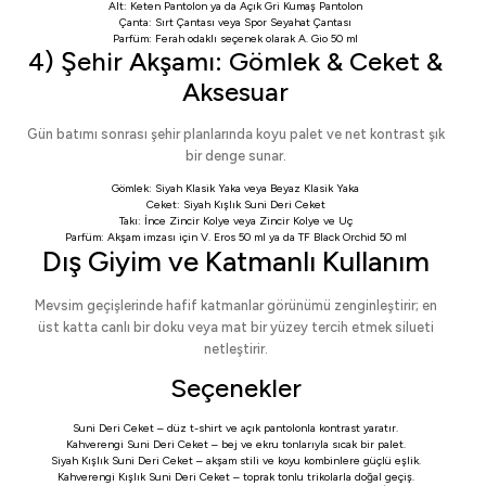
Alt:
Keten Pantolon
ya da
Açık Gri Kumaş Pantolon
Çanta:
Sırt Çantası
veya
Spor Seyahat Çantası
Parfüm: Ferah odaklı seçenek olarak
A. Gio 50 ml
4) Şehir Akşamı: Gömlek & Ceket &
Aksesuar
Gün batımı sonrası şehir planlarında koyu palet ve net kontrast şık
bir denge sunar.
Gömlek:
Siyah Klasik Yaka
veya
Beyaz Klasik Yaka
Ceket:
Siyah Kışlık Suni Deri Ceket
Takı:
İnce Zincir Kolye
veya
Zincir Kolye ve Uç
Parfüm: Akşam imzası için
V. Eros 50 ml
ya da
TF Black Orchid 50 ml
Dış Giyim ve Katmanlı Kullanım
Mevsim geçişlerinde hafif katmanlar görünümü zenginleştirir; en
üst katta canlı bir doku veya mat bir yüzey tercih etmek silueti
netleştirir.
Seçenekler
Suni Deri Ceket
– düz t-shirt ve açık pantolonla kontrast yaratır.
Kahverengi Suni Deri Ceket
– bej ve ekru tonlarıyla sıcak bir palet.
Siyah Kışlık Suni Deri Ceket
– akşam stili ve koyu kombinlere güçlü eşlik.
Kahverengi Kışlık Suni Deri Ceket
– toprak tonlu trikolarla doğal geçiş.