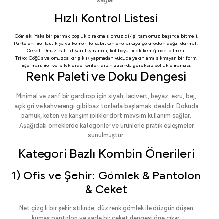
sağlar.
Hızlı Kontrol Listesi
Gömlek: Yaka bir parmak boşluk bırakmalı; omuz dikişi tam omuz başında bitmeli.
Pantolon: Bel lastik ya da kemer ile sabitken öne-arkaya çekmeden doğal durmalı.
Ceket: Omuz hattı dışarı taşmamalı; kol boyu bilek kemiğinde bitmeli.
Triko: Göğüs ve omuzda kırışıklık yapmadan vücuda yakın ama sıkmayan bir form.
Eşofman: Bel ve bileklerde konfor, diz hizasında gereksiz bolluk olmaması.
Renk Paleti ve Doku Dengesi
Minimal ve zarif bir gardırop için siyah, lacivert, beyaz, ekru, bej,
açık gri ve kahverengi gibi baz tonlarla başlamak idealdir. Dokuda
pamuk, keten ve karışım iplikler dört mevsim kullanım sağlar.
Aşağıdaki örneklerde kategoriler ve ürünlerle pratik eşleşmeler
sunulmuştur.
Kategori Bazlı Kombin Önerileri
1) Ofis ve Şehir: Gömlek & Pantolon
& Ceket
Net çizgili bir şehir stilinde, düz renk gömlek ile düzgün düşen
kumaş pantolon ve sade bir ceket dengesi öne çıkar.