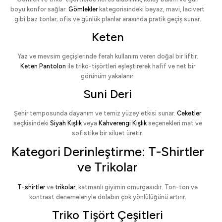
boyu konfor sağlar.
Gömlekler
kategorisindeki beyaz, mavi, lacivert
gibi baz tonlar; ofis ve günlük planlar arasında pratik geçiş sunar.
Keten
Yaz ve mevsim geçişlerinde ferah kullanım veren doğal bir liftir.
Keten Pantolon
ile triko-tişörtleri eşleştirerek hafif ve net bir
görünüm yakalanır.
Suni Deri
Şehir temposunda dayanım ve temiz yüzey etkisi sunar.
Ceketler
seçkisindeki
Siyah Kışlık
veya
Kahverengi Kışlık
seçenekleri mat ve
sofistike bir siluet üretir.
Kategori Derinleştirme: T-Shirtler
ve Trikolar
T-shirtler
ve
trikolar
, katmanlı giyimin omurgasıdır. Ton-ton ve
kontrast denemeleriyle dolabın çok yönlülüğünü artırır.
Triko Tişört Çeşitleri