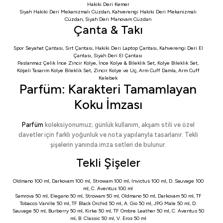
Hakiki Deri Kemer
Siyah Hakiki Deri Mekanizmalı Cüzdan
,
Kahverengi Hakiki Deri Mekanizmalı
Cüzdan
,
Siyah Deri Manovam Cüzdan
Çanta & Takı
Spor Seyahat Çantası
,
Sırt Çantası
,
Hakiki Deri Laptop Çantası
,
Kahverengi Deri El
Çantası
,
Siyah Deri El Çantası
Paslanmaz Çelik İnce Zincir Kolye
,
İnce Kolye & Bileklik Set
,
Kolye Bileklik Set
,
Köşeli Tasarım Kolye Bileklik Set
,
Zincir Kolye ve Uç
,
Arm Cuff Damla
,
Arm Cuff
Kelebek
Parfüm: Karakteri Tamamlayan
Koku İmzası
Parfüm
koleksiyonumuz; günlük kullanım, akşam stili ve özel
davetler için farklı yoğunluk ve nota yapılarıyla tasarlanır. Tekli
şişelerin yanında imza setleri de bulunur.
Tekli Şişeler
Oldmano 100 ml
,
Darkovam 100 ml
,
Strowam 100 ml
,
Invictus 100 ml
,
D. Sauvage 100
ml
,
C. Aventus 100 ml
Samrova 50 ml
,
Elegano 50 ml
,
Strowam 50 ml
,
Oldmano 50 ml
,
Darkovam 50 ml
,
TF
Tobacco Vanille 50 ml
,
TF Black Orchid 50 ml
,
A. Gio 50 ml
,
JPG Male 50 ml
,
D.
Sauvage 50 ml
,
Burberry 50 ml
,
Kirke 50 ml
,
TF Ombre Leather 50 ml
,
C. Aventus 50
ml
,
B. Classic 50 ml
,
V. Eros 50 ml