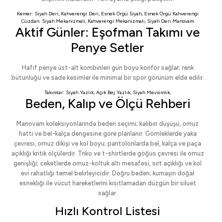
Kemer:
Siyah Deri
,
Kahverengi Deri
,
Esnek Örgü Siyah
,
Esnek Örgü Kahverengi
Cüzdan:
Siyah Mekanizmalı
,
Kahverengi Mekanizmalı
,
Siyah Deri Manovam
Aktif Günler: Eşofman Takımı ve
Penye Setler
Hafif penye üst-alt kombinleri gün boyu konfor sağlar; renk
bütünlüğü ve sade kesimler ile minimal bir spor görünüm elde edilir.
Takımlar:
Siyah Yazlık
,
Açık Bej Yazlık
,
Siyah Mevsimlik
,
Beden, Kalıp ve Ölçü Rehberi
Manovam koleksiyonlarında beden seçimi; kalıbın düşüşü, omuz
hattı ve bel-kalça dengesine göre planlanır. Gömleklerde yaka
çevresi, omuz dikişi ve kol boyu; pantolonlarda bel, kalça ve paça
açıklığı kritik ölçülerdir. Triko ve t-shirtlerde göğüs çevresi ile omuz
genişliği; ceketlerde omuz-koltuk altı mesafesi, sırt açıklığı ve kol
evi rahatlığı temel belirleyicidir. Doğru beden; kumaşın doğal
esnekliği ile vücut hareketlerini kısıtlamadan düzgün bir siluet
sağlar.
Hızlı Kontrol Listesi