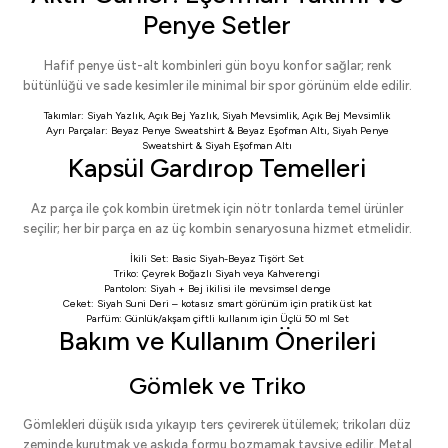
Penye Setler
Hafif penye üst-alt kombinleri gün boyu konfor sağlar; renk
bütünlüğü ve sade kesimler ile minimal bir spor görünüm elde edilir.
Takımlar:
Siyah Yazlık
,
Açık Bej Yazlık
,
Siyah Mevsimlik
,
Açık Bej Mevsimlik
Ayrı Parçalar:
Beyaz Penye Sweatshirt
&
Beyaz Eşofman Altı
,
Siyah Penye
Sweatshirt
&
Siyah Eşofman Altı
Kapsül Gardırop Temelleri
Az parça ile çok kombin üretmek için nötr tonlarda temel ürünler
seçilir; her bir parça en az üç kombin senaryosuna hizmet etmelidir.
İkili Set:
Basic Siyah-Beyaz Tişört Set
Triko:
Çeyrek Boğazlı Siyah
veya
Kahverengi
Pantolon:
Siyah
+
Bej
ikilisi ile mevsimsel denge
Ceket:
Siyah Suni Deri
– kotasız smart görünüm için pratik üst kat
Parfüm: Günlük/akşam çiftli kullanım için
Üçlü 50 ml Set
Bakım ve Kullanım Önerileri
Gömlek ve Triko
Gömlekleri düşük ısıda yıkayıp ters çevirerek ütülemek; trikoları düz
zeminde kurutmak ve askıda formu bozmamak tavsiye edilir. Metal