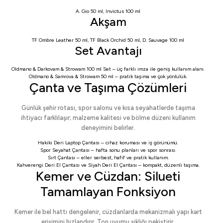
A. Gio 50 ml
,
Invictus 100 ml
Akşam
TF Ombre Leather 50 ml
,
TF Black Orchid 50 ml
,
D. Sauvage 100 ml
Set Avantajı
Oldmano & Darkovam & Strowam 100 ml Set
– üç farklı imza ile geniş kullanım alanı.
Oldmano & Samrova & Strowam 50 ml
– pratik taşıma ve çok yönlülük.
Çanta ve Taşıma Çözümleri
Günlük şehir rotası, spor salonu ve kısa seyahatlerde taşıma
ihtiyacı farklılaşır; malzeme kalitesi ve bölme düzeni kullanım
deneyimini belirler.
Hakiki Deri Laptop Çantası
– cihaz koruması ve iş görünümü.
Spor Seyahat Çantası
– hafta sonu planları ve spor sonrası.
Sırt Çantası
– eller serbest, hafif ve pratik kullanım.
Kahverengi Deri El Çantası
ve
Siyah Deri El Çantası
– kompakt, düzenli taşıma.
Kemer ve Cüzdan: Silueti
Tamamlayan Fonksiyon
Kemer ile bel hattı dengelenir, cüzdanlarda mekanizmalı yapı kart
erişimini hızlandırır. Ton uyumu şıklığı pekiştirir.