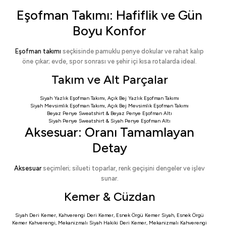
Eşofman Takımı: Hafiflik ve Gün
Boyu Konfor
Eşofman takımı
seçkisinde pamuklu penye dokular ve rahat kalıp
öne çıkar; evde, spor sonrası ve şehir içi kısa rotalarda ideal.
Takım ve Alt Parçalar
Siyah Yazlık Eşofman Takımı
,
Açık Bej Yazlık Eşofman Takımı
Siyah Mevsimlik Eşofman Takımı
,
Açık Bej Mevsimlik Eşofman Takımı
Beyaz Penye Sweatshirt
&
Beyaz Penye Eşofman Altı
Siyah Penye Sweatshirt
&
Siyah Penye Eşofman Altı
Aksesuar: Oranı Tamamlayan
Detay
Aksesuar
seçimleri; silueti toparlar, renk geçişini dengeler ve işlev
sunar.
Kemer & Cüzdan
Siyah Deri Kemer
,
Kahverengi Deri Kemer
,
Esnek Örgü Kemer Siyah
,
Esnek Örgü
Kemer Kahverengi
,
Mekanizmalı Siyah Hakiki Deri Kemer
,
Mekanizmalı Kahverengi