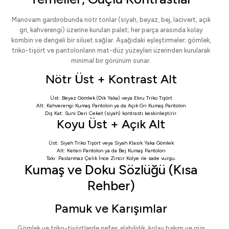
Manovam gardırobunda nötr tonlar (siyah, beyaz, bej, lacivert, açık
gri, kahverengi) üzerine kurulan palet; her parça arasında kolay
kombin ve dengeli bir siluet sağlar. Aşağıdaki eşleştirmeler; gömlek,
triko-tişört ve pantolonların mat-düz yüzeyleri üzerinden kurularak
minimal bir görünüm sunar.
Nötr Üst + Kontrast Alt
Üst:
Beyaz Gömlek (Dik Yaka)
veya
Ekru Triko Tişört
Alt:
Kahverengi Kumaş Pantolon
ya da
Açık Gri Kumaş Pantolon
Dış Kat:
Suni Deri Ceket
(siyah) kontrastı keskinleştirir.
Koyu Üst + Açık Alt
Üst:
Siyah Triko Tişört
veya
Siyah Klasik Yaka Gömlek
Alt:
Keten Pantolon
ya da
Bej Kumaş Pantolon
Takı:
Paslanmaz Çelik İnce Zincir Kolye
ile sade vurgu.
Kumaş ve Doku Sözlüğü (Kısa
Rehber)
Pamuk ve Karışımlar
Gömlek ve triko-tişörtlerde nefes alabilirlik, kolay bakım ve gün