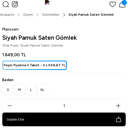
Peşin Fiyatına 3 Taksit!
Anasayfa
Giyim
Gömlekler
Siyah Pamuk Saten Gömlek
Manovam
Siyah Pamuk Saten Gömlek
Stok Kodu: Siyah Pamuk Saten Gömlek
1.649,00 TL
Peşin Fiyatına 3 Taksit -
3 x
549,67 TL
Beden
S
M
L
XL
Sepete Ekle