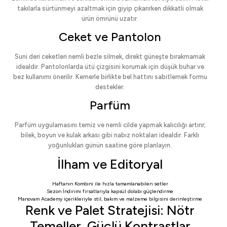
takılarla sürtünmeyi azaltmak için giyip çıkarırken dikkatli olmak
ürün ömrünü uzatır.
Ceket ve Pantolon
Suni deri ceketleri nemli bezle silmek, direkt güneşte bırakmamak
idealdir. Pantolonlarda ütü çizgisini korumak için düşük buhar ve
bez kullanımı önerilir. Kemerle birlikte bel hattını sabitlemek formu
destekler.
Parfüm
Parfüm uygulamasını temiz ve nemli cilde yapmak kalıcılığı artırır;
bilek, boyun ve kulak arkası gibi nabız noktaları idealdir. Farklı
yoğunlukları günün saatine göre planlayın.
İlham ve Editoryal
Haftanın Kombini
ile hızla tamamlanabilen setler
Sezon İndirimi
fırsatlarıyla kapsül dolabı güçlendirme
Manovam Academy
içerikleriyle stil, bakım ve malzeme bilgisini derinleştirme
Renk ve Palet Stratejisi: Nötr
Temeller, Güçlü Kontrastlar