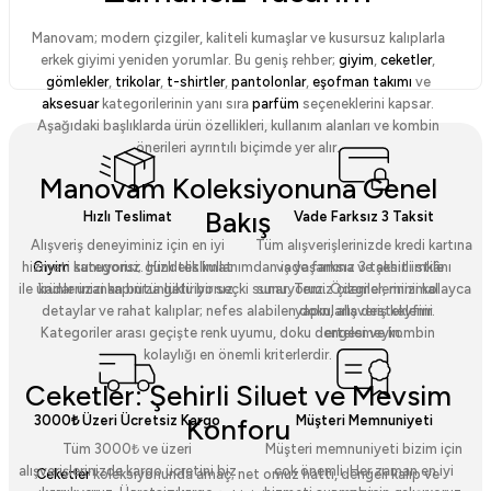
Manovam; modern çizgiler, kaliteli kumaşlar ve kusursuz kalıplarla
erkek giyimi yeniden yorumlar. Bu geniş rehber;
giyim
,
ceketler
,
gömlekler
,
trikolar
,
t-shirtler
,
pantolonlar
,
eşofman takımı
ve
aksesuar
kategorilerinin yanı sıra
parfüm
seçeneklerini kapsar.
Aşağıdaki başlıklarda ürün özellikleri, kullanım alanları ve kombin
önerileri ayrıntılı biçimde yer alır.
Manovam Koleksiyonuna Genel
Bakış
Hızlı Teslimat
Vade Farksız 3 Taksit
Alışveriş deneyiminiz için en iyi
Tüm alışverişlerinizde kredi kartına
hizmeti sunuyoruz. Hızlı teslimat
vade farksız 3 taksit imkânı
Giyim
kategorisi; gündelik kullanımdan iş yaşamına ve şehirli stile
ile ürünlerinizi kapınıza getiriyoruz.
sunuyoruz. Ödemelerinizi kolayca
kadar uzanan bütünlüklü bir seçki sunar. Temiz çizgiler, minimal
yapın, alışveriş keyfini
detaylar ve rahat kalıplar; nefes alabilen dokularla desteklenir.
ertelemeyin.
Kategoriler arası geçişte renk uyumu, doku dengesi ve kombin
kolaylığı en önemli kriterlerdir.
Ceketler: Şehirli Siluet ve Mevsim
3000₺ Üzeri Ücretsiz Kargo
Müşteri Memnuniyeti
Konforu
Tüm 3000₺ ve üzeri
Müşteri memnuniyeti bizim için
alışverişlerinizde kargo ücretini biz
çok önemli. Her zaman en iyi
Ceketler
koleksiyonunda amaç; net omuz hattı, dengeli kalıp ve