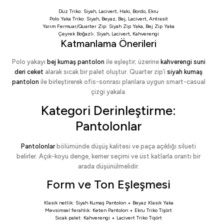
Düz Triko:
Siyah
,
Lacivert
,
Haki
,
Bordo
,
Ekru
Polo Yaka Triko:
Siyah
,
Beyaz
,
Bej
,
Lacivert
,
Antrasit
Yarım Fermuar/Quarter Zip:
Siyah Zip Yaka
,
Bej Zip Yaka
Çeyrek Boğazlı:
Siyah
,
Lacivert
,
Kahverengi
Katmanlama Önerileri
Polo yakayı
bej kumaş pantolon
ile eşleştir; üzerine
kahverengi suni
deri ceket
alarak sıcak bir palet oluştur. Quarter zip’i
siyah kumaş
pantolon
ile birleştirerek ofis-sonrası planlara uygun smart-casual
çizgi yakala.
Kategori Derinleştirme:
Pantolonlar
Pantolonlar
bölümünde düşüş kalitesi ve paça açıklığı silueti
belirler. Açık-koyu denge, kemer seçimi ve üst katlarla orantı bir
arada düşünülmelidir.
Form ve Ton Eşleşmesi
Klasik netlik:
Siyah Kumaş Pantolon
+
Beyaz Klasik Yaka
Mevsimsel ferahlık:
Keten Pantolon
+
Ekru Triko Tişört
Sıcak palet:
Kahverengi
+
Lacivert Triko Tişört