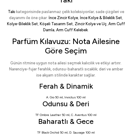
Takı
kategorisinde paslanmaz çelik koleksiyonlar; sade çizgileri ve
dayanımı ile öne çıkar:
İnce Zincir Kolye
,
İnce Kolye & Bileklik Set
,
Kolye-Bileklik Set
,
Köşeli Tasarım Set
,
Zincir Kolye ve Uç
,
Arm Cuff
Damla
,
Arm Cuff Kelebek
.
Parfüm Kılavuzu: Nota Ailesine
Göre Seçim
Günün ritmine uygun nota ailesi seçmek kalıcılık ve etkiyi artırır.
Narenciye-fujer ferahlık, odunsu-baharatlı sıcaklık; deri ve amber
ise akşam stilinde karakter sağlar.
Ferah & Dinamik
A. Gio 50 ml
,
Invictus 100 ml
Odunsu & Deri
TF Ombre Leather 50 ml
,
C. Aventus 100 ml
Baharatlı & Gece
TF Black Orchid 50 ml
,
D. Sauvage 100 ml