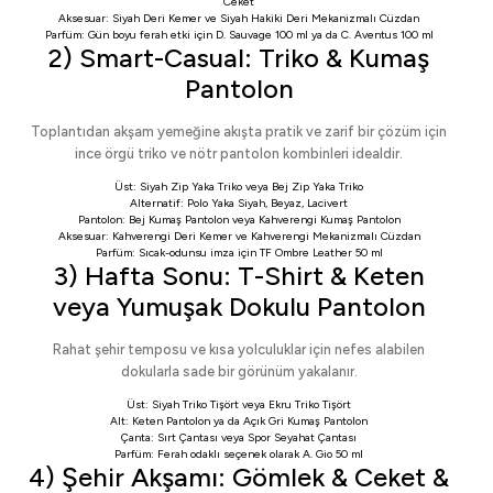
Ceket
Aksesuar:
Siyah Deri Kemer
ve
Siyah Hakiki Deri Mekanizmalı Cüzdan
Parfüm: Gün boyu ferah etki için
D. Sauvage 100 ml
ya da
C. Aventus 100 ml
2) Smart-Casual: Triko & Kumaş
Pantolon
Toplantıdan akşam yemeğine akışta pratik ve zarif bir çözüm için
ince örgü triko ve nötr pantolon kombinleri idealdir.
Üst:
Siyah Zip Yaka Triko
veya
Bej Zip Yaka Triko
Alternatif:
Polo Yaka Siyah
,
Beyaz
,
Lacivert
Pantolon:
Bej Kumaş Pantolon
veya
Kahverengi Kumaş Pantolon
Aksesuar:
Kahverengi Deri Kemer
ve
Kahverengi Mekanizmalı Cüzdan
Parfüm: Sıcak-odunsu imza için
TF Ombre Leather 50 ml
3) Hafta Sonu: T-Shirt & Keten
veya Yumuşak Dokulu Pantolon
Rahat şehir temposu ve kısa yolculuklar için nefes alabilen
dokularla sade bir görünüm yakalanır.
Üst:
Siyah Triko Tişört
veya
Ekru Triko Tişört
Alt:
Keten Pantolon
ya da
Açık Gri Kumaş Pantolon
Çanta:
Sırt Çantası
veya
Spor Seyahat Çantası
Parfüm: Ferah odaklı seçenek olarak
A. Gio 50 ml
4) Şehir Akşamı: Gömlek & Ceket &