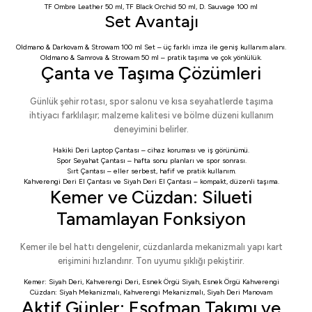
TF Ombre Leather 50 ml
,
TF Black Orchid 50 ml
,
D. Sauvage 100 ml
Set Avantajı
Oldmano & Darkovam & Strowam 100 ml Set
– üç farklı imza ile geniş kullanım alanı.
Oldmano & Samrova & Strowam 50 ml
– pratik taşıma ve çok yönlülük.
Çanta ve Taşıma Çözümleri
Günlük şehir rotası, spor salonu ve kısa seyahatlerde taşıma
ihtiyacı farklılaşır; malzeme kalitesi ve bölme düzeni kullanım
deneyimini belirler.
Hakiki Deri Laptop Çantası
– cihaz koruması ve iş görünümü.
Spor Seyahat Çantası
– hafta sonu planları ve spor sonrası.
Sırt Çantası
– eller serbest, hafif ve pratik kullanım.
Kahverengi Deri El Çantası
ve
Siyah Deri El Çantası
– kompakt, düzenli taşıma.
Kemer ve Cüzdan: Silueti
Tamamlayan Fonksiyon
Kemer ile bel hattı dengelenir, cüzdanlarda mekanizmalı yapı kart
erişimini hızlandırır. Ton uyumu şıklığı pekiştirir.
Kemer:
Siyah Deri
,
Kahverengi Deri
,
Esnek Örgü Siyah
,
Esnek Örgü Kahverengi
Cüzdan:
Siyah Mekanizmalı
,
Kahverengi Mekanizmalı
,
Siyah Deri Manovam
Aktif Günler: Eşofman Takımı ve