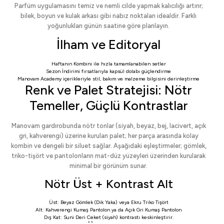
Parfüm uygulamasını temiz ve nemli cilde yapmak kalıcılığı artırır;
bilek, boyun ve kulak arkası gibi nabız noktaları idealdir. Farklı
yoğunlukları günün saatine göre planlayın.
İlham ve Editoryal
Haftanın Kombini
ile hızla tamamlanabilen setler
Sezon İndirimi
fırsatlarıyla kapsül dolabı güçlendirme
Manovam Academy
içerikleriyle stil, bakım ve malzeme bilgisini derinleştirme
Renk ve Palet Stratejisi: Nötr
Temeller, Güçlü Kontrastlar
Manovam gardırobunda nötr tonlar (siyah, beyaz, bej, lacivert, açık
gri, kahverengi) üzerine kurulan palet; her parça arasında kolay
kombin ve dengeli bir siluet sağlar. Aşağıdaki eşleştirmeler; gömlek,
triko-tişört ve pantolonların mat-düz yüzeyleri üzerinden kurularak
minimal bir görünüm sunar.
Nötr Üst + Kontrast Alt
Üst:
Beyaz Gömlek (Dik Yaka)
veya
Ekru Triko Tişört
Alt:
Kahverengi Kumaş Pantolon
ya da
Açık Gri Kumaş Pantolon
Dış Kat:
Suni Deri Ceket
(siyah) kontrastı keskinleştirir.