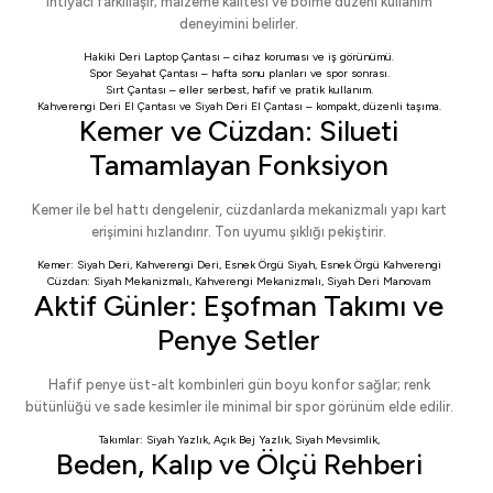
ihtiyacı farklılaşır; malzeme kalitesi ve bölme düzeni kullanım
deneyimini belirler.
Hakiki Deri Laptop Çantası
– cihaz koruması ve iş görünümü.
Spor Seyahat Çantası
– hafta sonu planları ve spor sonrası.
Sırt Çantası
– eller serbest, hafif ve pratik kullanım.
Kahverengi Deri El Çantası
ve
Siyah Deri El Çantası
– kompakt, düzenli taşıma.
Kemer ve Cüzdan: Silueti
Tamamlayan Fonksiyon
Kemer ile bel hattı dengelenir, cüzdanlarda mekanizmalı yapı kart
erişimini hızlandırır. Ton uyumu şıklığı pekiştirir.
Kemer:
Siyah Deri
,
Kahverengi Deri
,
Esnek Örgü Siyah
,
Esnek Örgü Kahverengi
Cüzdan:
Siyah Mekanizmalı
,
Kahverengi Mekanizmalı
,
Siyah Deri Manovam
Aktif Günler: Eşofman Takımı ve
Penye Setler
Hafif penye üst-alt kombinleri gün boyu konfor sağlar; renk
bütünlüğü ve sade kesimler ile minimal bir spor görünüm elde edilir.
Takımlar:
Siyah Yazlık
,
Açık Bej Yazlık
,
Siyah Mevsimlik
,
Beden, Kalıp ve Ölçü Rehberi