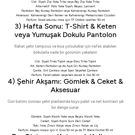
Üst:
Siyah Zip Yaka Triko
veya
Bej Zip Yaka Triko
Alternatif:
Polo Yaka Siyah
,
Beyaz
,
Lacivert
Pantolon:
Bej Kumaş Pantolon
veya
Kahverengi Kumaş Pantolon
Aksesuar:
Kahverengi Deri Kemer
ve
Kahverengi Mekanizmalı Cüzdan
Parfüm: Sıcak-odunsu imza için
TF Ombre Leather 50 ml
3) Hafta Sonu: T-Shirt & Keten
veya Yumuşak Dokulu Pantolon
Rahat şehir temposu ve kısa yolculuklar için nefes alabilen
dokularla sade bir görünüm yakalanır.
Üst:
Siyah Triko Tişört
veya
Ekru Triko Tişört
Alt:
Keten Pantolon
ya da
Açık Gri Kumaş Pantolon
Çanta:
Sırt Çantası
veya
Spor Seyahat Çantası
Parfüm: Ferah odaklı seçenek olarak
A. Gio 50 ml
4) Şehir Akşamı: Gömlek & Ceket &
Aksesuar
Gün batımı sonrası şehir planlarında koyu palet ve net kontrast şık
bir denge sunar.
Gömlek:
Siyah Klasik Yaka
veya
Beyaz Klasik Yaka
Ceket:
Siyah Kışlık Suni Deri Ceket
Takı:
İnce Zincir Kolye
veya
Zincir Kolye ve Uç
Parfüm: Akşam imzası için
V. Eros 50 ml
ya da
TF Black Orchid 50 ml