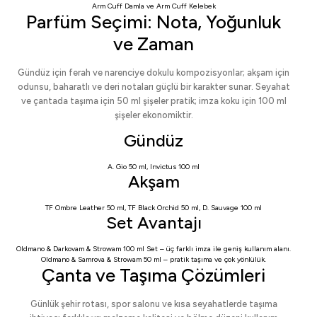
Arm Cuff Damla
ve
Arm Cuff Kelebek
Parfüm Seçimi: Nota, Yoğunluk
ve Zaman
Gündüz için ferah ve narenciye dokulu kompozisyonlar; akşam için
odunsu, baharatlı ve deri notaları güçlü bir karakter sunar. Seyahat
ve çantada taşıma için 50 ml şişeler pratik; imza koku için 100 ml
şişeler ekonomiktir.
Gündüz
A. Gio 50 ml
,
Invictus 100 ml
Akşam
TF Ombre Leather 50 ml
,
TF Black Orchid 50 ml
,
D. Sauvage 100 ml
Set Avantajı
Oldmano & Darkovam & Strowam 100 ml Set
– üç farklı imza ile geniş kullanım alanı.
Oldmano & Samrova & Strowam 50 ml
– pratik taşıma ve çok yönlülük.
Çanta ve Taşıma Çözümleri
Günlük şehir rotası, spor salonu ve kısa seyahatlerde taşıma