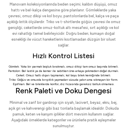
Manovam koleksiyonlarında beden seçimi; kalıbın düşüşü, omuz
hattı ve bel-kalça dengesine göre planlanır. Gömleklerde yaka
çevresi, omuz dikişi ve kol boyu; pantolonlarda bel, kalça ve paça
açıklığı kritik ölçülerdir. Triko ve t-shirtlerde göğüs çevresi ile omuz
genişliği; ceketlerde omuz-koltuk altı mesafesi, sırt açıklığı ve kol
evi rahatlığı temel belirleyicidir. Doğru beden; kumaşın doğal
esnekliği ile vücut hareketlerini kısıtlamadan düzgün bir siluet
sağlar.
Hızlı Kontrol Listesi
Gömlek: Yaka bir parmak boşluk bırakmalı; omuz dikişi tam omuz başında bitmeli.
Pantolon: Bel lastik ya da kemer ile sabitken öne-arkaya çekmeden doğal durmalı.
Ceket: Omuz hattı dışarı taşmamalı; kol boyu bilek kemiğinde bitmeli.
Triko: Göğüs ve omuzda kırışıklık yapmadan vücuda yakın ama sıkmayan bir form.
Eşofman: Bel ve bileklerde konfor, diz hizasında gereksiz bolluk olmaması.
Renk Paleti ve Doku Dengesi
Minimal ve zarif bir gardırop için siyah, lacivert, beyaz, ekru, bej,
açık gri ve kahverengi gibi baz tonlarla başlamak idealdir. Dokuda
pamuk, keten ve karışım iplikler dört mevsim kullanım sağlar.
Aşağıdaki örneklerde kategoriler ve ürünlerle pratik eşleşmeler
sunulmuştur.