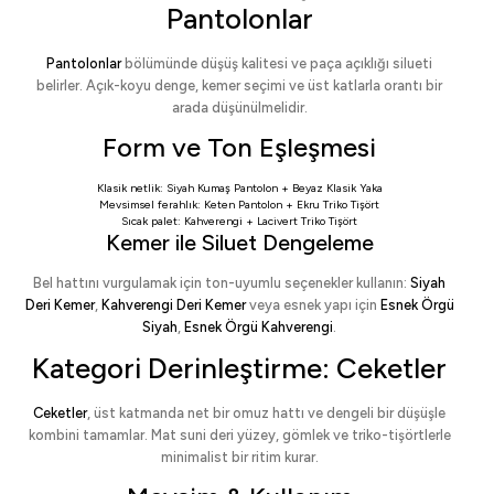
Pantolonlar
Pantolonlar
bölümünde düşüş kalitesi ve paça açıklığı silueti
belirler. Açık-koyu denge, kemer seçimi ve üst katlarla orantı bir
arada düşünülmelidir.
Form ve Ton Eşleşmesi
Klasik netlik:
Siyah Kumaş Pantolon
+
Beyaz Klasik Yaka
Mevsimsel ferahlık:
Keten Pantolon
+
Ekru Triko Tişört
Sıcak palet:
Kahverengi
+
Lacivert Triko Tişört
Kemer ile Siluet Dengeleme
Bel hattını vurgulamak için ton-uyumlu seçenekler kullanın:
Siyah
Deri Kemer
,
Kahverengi Deri Kemer
veya esnek yapı için
Esnek Örgü
Siyah
,
Esnek Örgü Kahverengi
.
Kategori Derinleştirme: Ceketler
Ceketler
, üst katmanda net bir omuz hattı ve dengeli bir düşüşle
kombini tamamlar. Mat suni deri yüzey, gömlek ve triko-tişörtlerle
minimalist bir ritim kurar.