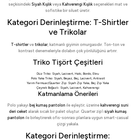
seçkisindeki
Siyah Kışlık
veya
Kahverengi Kışlık
seçenekleri mat ve
sofistike bir siluet üretir.
Kategori Derinleştirme: T-Shirtler
ve Trikolar
T-shirtler
ve
trikolar
, katmanlı giyimin omurgasıdır. Ton-ton ve
kontrast denemeleriyle dolabın çok yönlülüğünü artırır.
Triko Tişört Çeşitleri
Düz Triko:
Siyah
,
Lacivert
,
Haki
,
Bordo
,
Ekru
Polo Yaka Triko:
Siyah
,
Beyaz
,
Bej
,
Lacivert
,
Antrasit
Yarım Fermuar/Quarter Zip:
Siyah Zip Yaka
,
Bej Zip Yaka
Çeyrek Boğazlı:
Siyah
,
Lacivert
,
Kahverengi
Katmanlama Önerileri
Polo yakayı
bej kumaş pantolon
ile eşleştir; üzerine
kahverengi suni
deri ceket
alarak sıcak bir palet oluştur. Quarter zip’i
siyah kumaş
pantolon
ile birleştirerek ofis-sonrası planlara uygun smart-casual
çizgi yakala.
Kategori Derinleştirme: