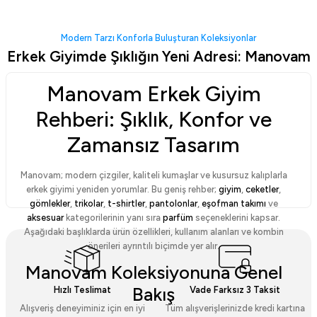
Oldmano 100 Ml Parfüm
Modern Tarzı Konforla Buluşturan Koleksiyonlar
Erkek Giyimde Şıklığın Yeni Adresi: Manovam
1.699,00 TL
Sepette
1.299,00 TL
Manovam Erkek Giyim
Rehberi: Şıklık, Konfor ve
Oldmâno ve Darkovam 100 Ml Parfüm Seti
Hediye Kutusu
Zamansız Tasarım
2.599,00 TL
119,00 TL
Sepette
2.299,00 TL
Manovam; modern çizgiler, kaliteli kumaşlar ve kusursuz kalıplarla
erkek giyimi yeniden yorumlar. Bu geniş rehber;
giyim
,
ceketler
,
gömlekler
,
trikolar
,
t-shirtler
,
pantolonlar
,
eşofman takımı
ve
aksesuar
kategorilerinin yanı sıra
parfüm
seçeneklerini kapsar.
Aşağıdaki başlıklarda ürün özellikleri, kullanım alanları ve kombin
önerileri ayrıntılı biçimde yer alır.
Manovam Koleksiyonuna Genel
Bakış
Hızlı Teslimat
Vade Farksız 3 Taksit
Alışveriş deneyiminiz için en iyi
Tüm alışverişlerinizde kredi kartına