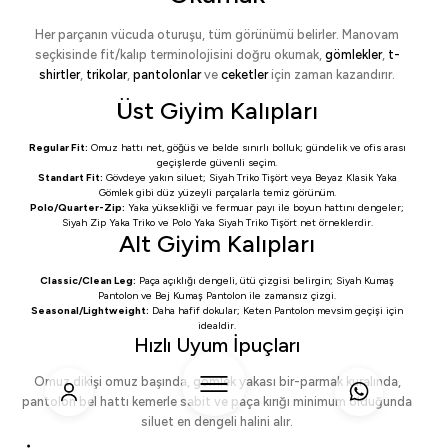
Her parçanın vücuda oturuşu, tüm görünümü belirler. Manovam
seçkisinde fit/kalıp terminolojisini doğru okumak,
gömlekler
,
t-
shirtler
,
trikolar
,
pantolonlar
ve
ceketler
için zaman kazandırır.
Üst Giyim Kalıpları
Regular Fit:
Omuz hattı net, göğüs ve belde sınırlı bolluk; gündelik ve ofis arası
geçişlerde güvenli seçim.
Standart Fit:
Gövdeye yakın siluet;
Siyah Triko Tişört
veya
Beyaz Klasik Yaka
Gömlek
gibi düz yüzeyli parçalarla temiz görünüm.
Polo/Quarter-Zip:
Yaka yüksekliği ve fermuar payı ile boyun hattını dengeler;
Siyah Zip Yaka Triko
ve
Polo Yaka Siyah Triko Tişört
net örneklerdir.
Alt Giyim Kalıpları
Classic/Clean Leg:
Paça açıklığı dengeli, ütü çizgisi belirgin;
Siyah Kumaş
Pantolon
ve
Bej Kumaş Pantolon
ile zamansız çizgi.
Seasonal/Lightweight:
Daha hafif dokular;
Keten Pantolon
mevsim geçişi için
idealdir.
Hızlı Uyum İpuçları
Omuz dikişi omuz başında, gömlek yakası bir-parmak kuralında,
pantolon bel hattı kemerle sabit ve paça kırığı minimum olduğunda
siluet en dengeli halini alır.