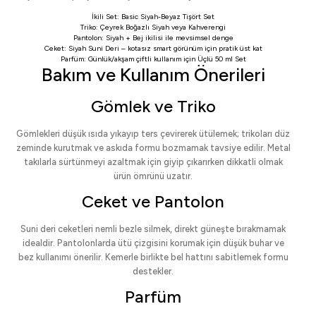
İkili Set:
Basic Siyah-Beyaz Tişört Set
Triko:
Çeyrek Boğazlı Siyah
veya
Kahverengi
Pantolon:
Siyah
+
Bej
ikilisi ile mevsimsel denge
Ceket:
Siyah Suni Deri
– kotasız smart görünüm için pratik üst kat
Parfüm: Günlük/akşam çiftli kullanım için
Üçlü 50 ml Set
Bakım ve Kullanım Önerileri
Gömlek ve Triko
Gömlekleri düşük ısıda yıkayıp ters çevirerek ütülemek; trikoları düz
zeminde kurutmak ve askıda formu bozmamak tavsiye edilir. Metal
takılarla sürtünmeyi azaltmak için giyip çıkarırken dikkatli olmak
ürün ömrünü uzatır.
Ceket ve Pantolon
Suni deri ceketleri nemli bezle silmek, direkt güneşte bırakmamak
idealdir. Pantolonlarda ütü çizgisini korumak için düşük buhar ve
bez kullanımı önerilir. Kemerle birlikte bel hattını sabitlemek formu
destekler.
Parfüm