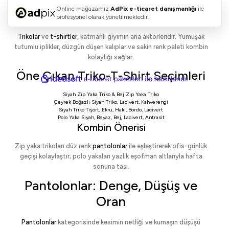
Trikolar ve T-Shirtler: Dokuda
Online mağazamız
AdPix
e-ticaret danışmanlığı
ile
Konfor, Formda Netlik
profesyonel olarak yönetilmektedir.
Trikolar
ve
t-shirtler
, katmanlı giyimin ana aktörleridir. Yumuşak
tutumlu iplikler, düzgün düşen kalıplar ve sakin renk paleti kombin
kolaylığı sağlar.
Öne Çıkan Triko-T-Shirt Seçimleri
ideasoft
ile
e-
hazırlandı.
ticaret
Siyah Zip Yaka Triko
&
Bej Zip Yaka Triko
paketleri
Çeyrek Boğazlı Siyah Triko
,
Lacivert
,
Kahverengi
Siyah Triko Tişört
,
Ekru
,
Haki
,
Bordo
,
Lacivert
Polo Yaka Siyah
,
Beyaz
,
Bej
,
Lacivert
,
Antrasit
Kombin Önerisi
Zip yaka trikoları düz renk
pantolonlar
ile eşleştirerek ofis-günlük
geçişi kolaylaştır; polo yakaları yazlık eşofman altlarıyla hafta
sonuna taşı.
Pantolonlar: Denge, Düşüş ve
Oran
Pantolonlar
kategorisinde kesimin netliği ve kumaşın düşüşü