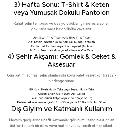
3) Hafta Sonu: T-Shirt & Keten
veya Yumuşak Dokulu Pantolon
Rahat şehir temposu ve kısa yolculuklar için nefes alabilen
dokularla sade bir görünüm yakalanır.
Üst:
Siyah Triko Tişört
veya
Ekru Triko Tişört
Alt:
Keten Pantolon
ya da
Açık Gri Kumaş Pantolon
Çanta:
Sırt Çantası
veya
Spor Seyahat Çantası
Parfüm: Ferah odaklı seçenek olarak
A. Gio 50 ml
4) Şehir Akşamı: Gömlek & Ceket &
Aksesuar
Gün batımı sonrası şehir planlarında koyu palet ve net kontrast şık
bir denge sunar.
Gömlek:
Siyah Klasik Yaka
veya
Beyaz Klasik Yaka
Ceket:
Siyah Kışlık Suni Deri Ceket
Takı:
İnce Zincir Kolye
veya
Zincir Kolye ve Uç
Parfüm: Akşam imzası için
V. Eros 50 ml
ya da
TF Black Orchid 50 ml
Dış Giyim ve Katmanlı Kullanım
Mevsim geçişlerinde hafif katmanlar görünümü zenginleştirir; en
üst katta canlı bir doku veya mat bir yüzey tercih etmek silueti