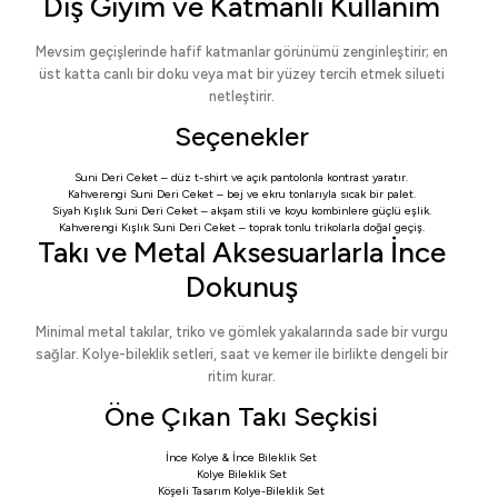
Dış Giyim ve Katmanlı Kullanım
Mevsim geçişlerinde hafif katmanlar görünümü zenginleştirir; en
üst katta canlı bir doku veya mat bir yüzey tercih etmek silueti
netleştirir.
Seçenekler
Suni Deri Ceket
– düz t-shirt ve açık pantolonla kontrast yaratır.
Kahverengi Suni Deri Ceket
– bej ve ekru tonlarıyla sıcak bir palet.
Siyah Kışlık Suni Deri Ceket
– akşam stili ve koyu kombinlere güçlü eşlik.
Kahverengi Kışlık Suni Deri Ceket
– toprak tonlu trikolarla doğal geçiş.
Takı ve Metal Aksesuarlarla İnce
Dokunuş
Minimal metal takılar, triko ve gömlek yakalarında sade bir vurgu
sağlar. Kolye-bileklik setleri, saat ve kemer ile birlikte dengeli bir
ritim kurar.
Öne Çıkan Takı Seçkisi
İnce Kolye & İnce Bileklik Set
Kolye Bileklik Set
Köşeli Tasarım Kolye-Bileklik Set