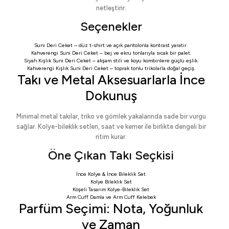
netleştirir.
Seçenekler
Suni Deri Ceket
– düz t-shirt ve açık pantolonla kontrast yaratır.
Kahverengi Suni Deri Ceket
– bej ve ekru tonlarıyla sıcak bir palet.
Siyah Kışlık Suni Deri Ceket
– akşam stili ve koyu kombinlere güçlü eşlik.
Kahverengi Kışlık Suni Deri Ceket
– toprak tonlu trikolarla doğal geçiş.
Takı ve Metal Aksesuarlarla İnce
Dokunuş
Minimal metal takılar, triko ve gömlek yakalarında sade bir vurgu
sağlar. Kolye-bileklik setleri, saat ve kemer ile birlikte dengeli bir
ritim kurar.
Öne Çıkan Takı Seçkisi
İnce Kolye & İnce Bileklik Set
Kolye Bileklik Set
Köşeli Tasarım Kolye-Bileklik Set
Arm Cuff Damla
ve
Arm Cuff Kelebek
Parfüm Seçimi: Nota, Yoğunluk
ve Zaman