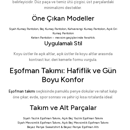
belirleyicidir. Düz paça ve temiz ütü çizgisi; üst parçalardaki
minimalizmi destekler.
Öne Çıkan Modeller
Siyah Kumaş Pantolon
,
Bej Kumaş Pantolon
,
Kahverengi Kumaş Pantolon
,
Açık Gri
Kumaş Pantolon
Keten Pantolon
– mevsim geçişlerinde ferahlık.
Uygulamalı Stil
Koyu üstler ile açık altlar, açık üstler ile koyu altlar arasında
kontrast kur; deri kemerle formu vurgula.
Eşofman Takımı: Hafiflik ve Gün
Boyu Konfor
Eşofman takımı
seçkisinde pamuklu penye dokular ve rahat kalıp
öne çıkar; evde, spor sonrası ve şehir içi kısa rotalarda ideal.
Takım ve Alt Parçalar
Siyah Yazlık Eşofman Takımı
,
Açık Bej Yazlık Eşofman Takımı
Siyah Mevsimlik Eşofman Takımı
,
Açık Bej Mevsimlik Eşofman Takımı
Beyaz Penye Sweatshirt
&
Beyaz Penye Eşofman Altı