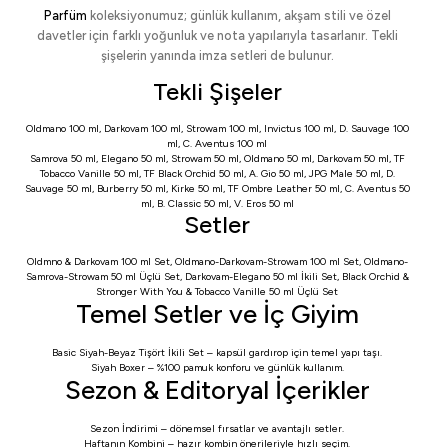
Parfüm
koleksiyonumuz; günlük kullanım, akşam stili ve özel
davetler için farklı yoğunluk ve nota yapılarıyla tasarlanır. Tekli
şişelerin yanında imza setleri de bulunur.
Tekli Şişeler
Oldmano 100 ml
,
Darkovam 100 ml
,
Strowam 100 ml
,
Invictus 100 ml
,
D. Sauvage 100
ml
,
C. Aventus 100 ml
Samrova 50 ml
,
Elegano 50 ml
,
Strowam 50 ml
,
Oldmano 50 ml
,
Darkovam 50 ml
,
TF
Tobacco Vanille 50 ml
,
TF Black Orchid 50 ml
,
A. Gio 50 ml
,
JPG Male 50 ml
,
D.
Sauvage 50 ml
,
Burberry 50 ml
,
Kirke 50 ml
,
TF Ombre Leather 50 ml
,
C. Aventus 50
ml
,
B. Classic 50 ml
,
V. Eros 50 ml
Setler
Oldmno & Darkovam 100 ml Set
,
Oldmano-Darkovam-Strowam 100 ml Set
,
Oldmano-
Samrova-Strowam 50 ml Üçlü Set
,
Darkovam-Elegano 50 ml İkili Set
,
Black Orchid &
Stronger With You & Tobacco Vanille 50 ml Üçlü Set
Temel Setler ve İç Giyim
Basic Siyah-Beyaz Tişört İkili Set
– kapsül gardırop için temel yapı taşı.
Siyah Boxer
– %100 pamuk konforu ve günlük kullanım.
Sezon & Editoryal İçerikler
Sezon İndirimi
– dönemsel fırsatlar ve avantajlı setler.
Haftanın Kombini
– hazır kombin önerileriyle hızlı seçim.