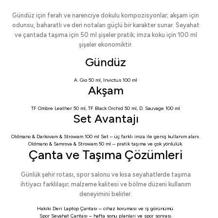
Gündüz için ferah ve narenciye dokulu kompozisyonlar; akşam için
odunsu, baharatlı ve deri notaları güçlü bir karakter sunar. Seyahat
ve çantada taşıma için 50 ml şişeler pratik; imza koku için 100 ml
şişeler ekonomiktir.
Gündüz
A. Gio 50 ml
,
Invictus 100 ml
Akşam
TF Ombre Leather 50 ml
,
TF Black Orchid 50 ml
,
D. Sauvage 100 ml
Set Avantajı
Oldmano & Darkovam & Strowam 100 ml Set
– üç farklı imza ile geniş kullanım alanı.
Oldmano & Samrova & Strowam 50 ml
– pratik taşıma ve çok yönlülük.
Çanta ve Taşıma Çözümleri
Günlük şehir rotası, spor salonu ve kısa seyahatlerde taşıma
ihtiyacı farklılaşır; malzeme kalitesi ve bölme düzeni kullanım
deneyimini belirler.
Hakiki Deri Laptop Çantası
– cihaz koruması ve iş görünümü.
Spor Seyahat Çantası
– hafta sonu planları ve spor sonrası.