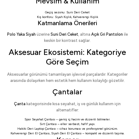
Mevsim & Kullanım
Geçiş sezonu:
Suni Deri Ceket
Kış konforu:
Siyah Kışlık
,
Kahverengi Kışlık
Katmanlama Önerileri
Polo Yaka Siyah
üzerine
Suni Deri Ceket
, altına
Açık Gri Pantolon
ile
keskin bir kontrast sağlar.
Aksesuar Ekosistemi: Kategoriye
Göre Seçim
Aksesuarlar görünümü tamamlayan işlevsel parçalardır. Kategoriler
arasında dolaşırken hem estetik hem kullanım kolaylığı gözetilir.
Çantalar
Çanta
kategorisinde kısa seyahat, iş ve günlük kullanım için
alternatifler:
Spor Seyahat Çantası
– geniş iç hacim ve düzenli bölmeler.
Sırt Çantası
– eller serbest, hafif yapı.
Hakiki Deri Laptop Çantası
– cihaz koruması ve profesyonel görünüm.
Kahverengi Deri El Çantası
,
Siyah Deri El Çantası
– kompakt ve düzenli taşıma.