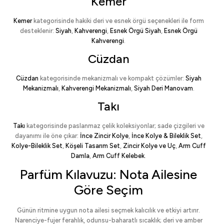
Kemer
Kemer
kategorisinde hakiki deri ve esnek örgü seçenekleri ile form
desteklenir:
Siyah
,
Kahverengi
,
Esnek Örgü Siyah
,
Esnek Örgü
Kahverengi
.
Cüzdan
Cüzdan
kategorisinde mekanizmalı ve kompakt çözümler:
Siyah
Mekanizmalı
,
Kahverengi Mekanizmalı
,
Siyah Deri Manovam
.
Takı
Takı
kategorisinde paslanmaz çelik koleksiyonlar; sade çizgileri ve
dayanımı ile öne çıkar:
İnce Zincir Kolye
,
İnce Kolye & Bileklik Set
,
Kolye-Bileklik Set
,
Köşeli Tasarım Set
,
Zincir Kolye ve Uç
,
Arm Cuff
Damla
,
Arm Cuff Kelebek
.
Parfüm Kılavuzu: Nota Ailesine
Göre Seçim
Günün ritmine uygun nota ailesi seçmek kalıcılık ve etkiyi artırır.
Narenciye-fujer ferahlık, odunsu-baharatlı sıcaklık; deri ve amber