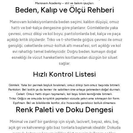
Manovam Academy
– stil ve bakım ipuçları.
Beden, Kalıp ve Ölçü Rehberi
Manovam koleksiyonlarında beden seçimi; kalıbın düşüşü, omuz
hattı ve bel-kalça dengesine göre planlanır. Gömleklerde yaka
çevresi, omuz dikişi ve kol boyu; pantolonlarda bel, kalça ve paça
açıklığı kritik ölçülerdir. Triko ve t-shirtlerde göğüs çevresi ile omuz
genişliği; ceketlerde omuz-koltuk altı mesafesi, sırt açıklığı ve kol
evi rahatlığı temel belirleyicidir. Doğru beden; kumaşın doğal
esnekliği ile vücut hareketlerini kısıtlamadan düzgün bir siluet
sağlar.
Hızlı Kontrol Listesi
Gömlek: Yaka bir parmak boşluk bırakmalı; omuz dikişi tam omuz başında bitmeli.
Pantolon: Bel lastik ya da kemer ile sabitken öne-arkaya çekmeden doğal durmalı.
Ceket: Omuz hattı dışarı taşmamalı; kol boyu bilek kemiğinde bitmeli.
Triko: Göğüs ve omuzda kırışıklık yapmadan vücuda yakın ama sıkmayan bir form.
Eşofman: Bel ve bileklerde konfor, diz hizasında gereksiz bolluk olmaması.
Renk Paleti ve Doku Dengesi
Minimal ve zarif bir gardırop için siyah, lacivert, beyaz, ekru, bej,
açık gri ve kahverengi gibi baz tonlarla başlamak idealdir. Dokuda