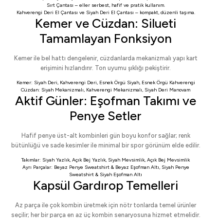
Sırt Çantası
– eller serbest, hafif ve pratik kullanım.
Kahverengi Deri El Çantası
ve
Siyah Deri El Çantası
– kompakt, düzenli taşıma.
Kemer ve Cüzdan: Silueti
Tamamlayan Fonksiyon
Kemer ile bel hattı dengelenir, cüzdanlarda mekanizmalı yapı kart
erişimini hızlandırır. Ton uyumu şıklığı pekiştirir.
Kemer:
Siyah Deri
,
Kahverengi Deri
,
Esnek Örgü Siyah
,
Esnek Örgü Kahverengi
Cüzdan:
Siyah Mekanizmalı
,
Kahverengi Mekanizmalı
,
Siyah Deri Manovam
Aktif Günler: Eşofman Takımı ve
Penye Setler
Hafif penye üst-alt kombinleri gün boyu konfor sağlar; renk
bütünlüğü ve sade kesimler ile minimal bir spor görünüm elde edilir.
Takımlar:
Siyah Yazlık
,
Açık Bej Yazlık
,
Siyah Mevsimlik
,
Açık Bej Mevsimlik
Ayrı Parçalar:
Beyaz Penye Sweatshirt
&
Beyaz Eşofman Altı
,
Siyah Penye
Sweatshirt
&
Siyah Eşofman Altı
Kapsül Gardırop Temelleri
Az parça ile çok kombin üretmek için nötr tonlarda temel ürünler
seçilir; her bir parça en az üç kombin senaryosuna hizmet etmelidir.