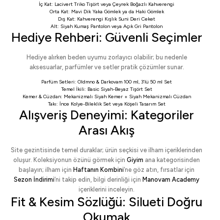
İç Kat:
Lacivert Triko Tişört
veya
Çeyrek Boğazlı Kahverengi
Orta Kat:
Mavi Dik Yaka Gömlek
ya da
Haki Gömlek
Dış Kat:
Kahverengi Kışlık Suni Deri Ceket
Alt:
Siyah Kumaş Pantolon
veya
Açık Gri Pantolon
Hediye Rehberi: Güvenli Seçimler
Hediye alırken beden uyumu zorlayıcı olabilir; bu nedenle
aksesuarlar, parfümler ve setler pratik çözümler sunar.
Parfüm Setleri:
Oldmno & Darkovam 100 ml
,
3’lü 50 ml Set
Temel İkili:
Basic Siyah-Beyaz Tişört Set
Kemer & Cüzdan:
Mekanizmalı Siyah Kemer
+
Siyah Mekanizmalı Cüzdan
Takı:
İnce Kolye-Bileklik Set
veya
Köşeli Tasarım Set
Alışveriş Deneyimi: Kategoriler
Arası Akış
Site gezintisinde temel duraklar; ürün seçkisi ve ilham içeriklerinden
oluşur. Koleksiyonun özünü görmek için
Giyim
ana kategorisinden
başlayın; ilham için
Haftanın Kombini
’ne göz atın, fırsatlar için
Sezon İndirimi
’ni takip edin, bilgi derinliği için
Manovam Academy
içeriklerini inceleyin.
Fit & Kesim Sözlüğü: Silueti Doğru
Okumak