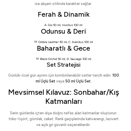
ise akşam stilinde karakter sağlar.
Ferah & Dinamik
A. Gio 50 ml
,
Invictus 100 ml
Odunsu & Deri
TF Ombre Leather 50 ml
,
C. Aventus 100 ml
Baharatlı & Gece
TF Black Orchid 50 ml
,
D. Sauvage 100 ml
Set Stratejisi
Günlük-özel gün ayrımı için kombinlenebilir setler tercih edin:
100
ml Üçlü Set
veya
50 ml Üçlü Set
.
Mevsimsel Kılavuz: Sonbahar/Kış
Katmanları
Serin günlerde içten dışa doğru nefes alan katmanlar oluşturun:
triko-tişört, gömlek, ceket. Renk geçişlerinde kahverengi, lacivert
ve açık gri güvenli seçeneklerdir.