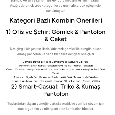
pamuk, keten ve karışım iplikler dört mevsim kullanım sağlar.
Aşağıdaki örneklerde kategoriler ve ürünlerle pratik eşleşmeler
sunulmuştur.
Kategori Bazlı Kombin Önerileri
1) Ofis ve Şehir: Gömlek & Pantolon
& Ceket
Net çizgili bir şehir stilinde, düz renk gömlek ile düzgün düşen
kumaş pantolon ve sade bir ceket dengesi öne çıkar.
Gömlek:
Beyaz Dik Yaka Gömlek
ya da
Lacivert Dik Yaka
Pantolon:
Siyah Kumaş Pantolon
veya
Açık Gri Kumaş Pantolon
Ceket:
Ceketler
kategorisinden düz yüzeyli alternatifler; mevsime göre
Suni Deri
Ceket
Aksesuar:
Siyah Deri Kemer
ve
Siyah Hakiki Deri Mekanizmalı Cüzdan
Parfüm: Gün boyu ferah etki için
D. Sauvage 100 ml
ya da
C. Aventus 100 ml
2) Smart-Casual: Triko & Kumaş
Pantolon
Toplantıdan akşam yemeğine akışta pratik ve zarif bir çözüm için
ince örgü triko ve nötr pantolon kombinleri idealdir.