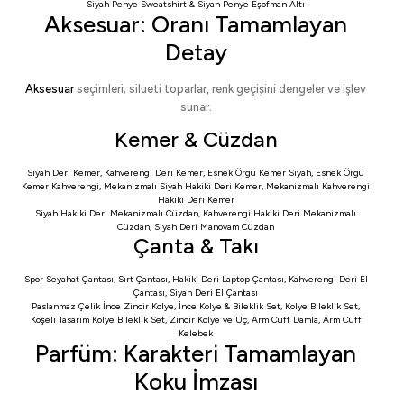
Siyah Penye Sweatshirt
&
Siyah Penye Eşofman Altı
Aksesuar: Oranı Tamamlayan
Detay
Aksesuar
seçimleri; silueti toparlar, renk geçişini dengeler ve işlev
sunar.
Kemer & Cüzdan
Siyah Deri Kemer
,
Kahverengi Deri Kemer
,
Esnek Örgü Kemer Siyah
,
Esnek Örgü
Kemer Kahverengi
,
Mekanizmalı Siyah Hakiki Deri Kemer
,
Mekanizmalı Kahverengi
Hakiki Deri Kemer
Siyah Hakiki Deri Mekanizmalı Cüzdan
,
Kahverengi Hakiki Deri Mekanizmalı
Cüzdan
,
Siyah Deri Manovam Cüzdan
Çanta & Takı
Spor Seyahat Çantası
,
Sırt Çantası
,
Hakiki Deri Laptop Çantası
,
Kahverengi Deri El
Çantası
,
Siyah Deri El Çantası
Paslanmaz Çelik İnce Zincir Kolye
,
İnce Kolye & Bileklik Set
,
Kolye Bileklik Set
,
Köşeli Tasarım Kolye Bileklik Set
,
Zincir Kolye ve Uç
,
Arm Cuff Damla
,
Arm Cuff
Kelebek
Parfüm: Karakteri Tamamlayan
Koku İmzası