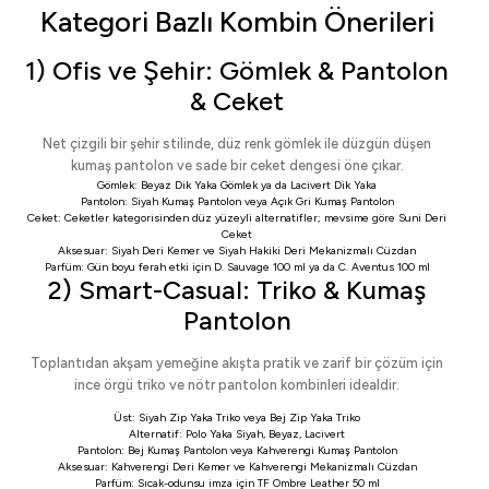
Kategori Bazlı Kombin Önerileri
1) Ofis ve Şehir: Gömlek & Pantolon
& Ceket
Net çizgili bir şehir stilinde, düz renk gömlek ile düzgün düşen
kumaş pantolon ve sade bir ceket dengesi öne çıkar.
Gömlek:
Beyaz Dik Yaka Gömlek
ya da
Lacivert Dik Yaka
Pantolon:
Siyah Kumaş Pantolon
veya
Açık Gri Kumaş Pantolon
Ceket:
Ceketler
kategorisinden düz yüzeyli alternatifler; mevsime göre
Suni Deri
Ceket
Aksesuar:
Siyah Deri Kemer
ve
Siyah Hakiki Deri Mekanizmalı Cüzdan
Parfüm: Gün boyu ferah etki için
D. Sauvage 100 ml
ya da
C. Aventus 100 ml
2) Smart-Casual: Triko & Kumaş
Pantolon
Toplantıdan akşam yemeğine akışta pratik ve zarif bir çözüm için
ince örgü triko ve nötr pantolon kombinleri idealdir.
Üst:
Siyah Zip Yaka Triko
veya
Bej Zip Yaka Triko
Alternatif:
Polo Yaka Siyah
,
Beyaz
,
Lacivert
Pantolon:
Bej Kumaş Pantolon
veya
Kahverengi Kumaş Pantolon
Aksesuar:
Kahverengi Deri Kemer
ve
Kahverengi Mekanizmalı Cüzdan
Parfüm: Sıcak-odunsu imza için
TF Ombre Leather 50 ml