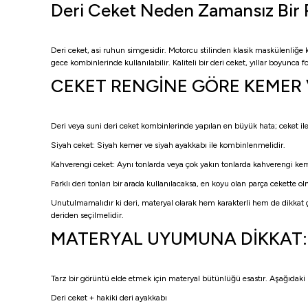
Deri Ceket Neden Zamansız Bir 
Deri ceket, asi ruhun simgesidir. Motorcu stilinden klasik maskülenliğe
gece kombinlerinde kullanılabilir. Kaliteli bir deri ceket, yıllar boyunc
CEKET RENGİNE GÖRE KEMER
Deri veya suni deri ceket kombinlerinde yapılan en büyük hata; ceket i
Siyah ceket: Siyah kemer ve siyah ayakkabı ile kombinlenmelidir.
Kahverengi ceket: Aynı tonlarda veya çok yakın tonlarda kahverengi ke
Farklı deri tonları bir arada kullanılacaksa, en koyu olan parça cekette ol
Unutulmamalıdır ki deri, materyal olarak hem karakterli hem de dikkat 
deriden seçilmelidir.
MATERYAL UYUMUNA DİKKAT: 
Tarz bir görüntü elde etmek için materyal bütünlüğü esastır. Aşağıdaki
Deri ceket + hakiki deri ayakkabı