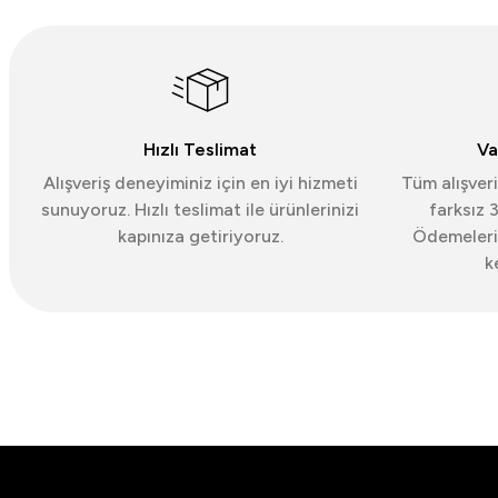
Ceketler
koleksiyonunda amaç; net omuz hattı, dengeli
Hızlı Teslimat
Va
Alışveriş deneyiminiz için en iyi hizmeti
Tüm alışveri
sunuyoruz. Hızlı teslimat ile ürünlerinizi
farksız 
kapınıza getiriyoruz.
Ödemelerin
Sade gömleklerle ofis uyumu, triko-t-shirt 
k
Gömlekler
kategorisi; çizgisi tertipli bir ga