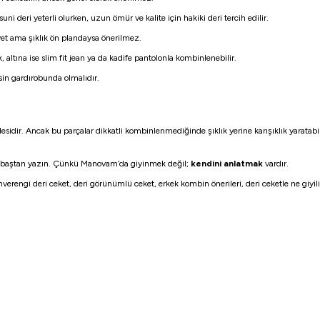
ni deri yeterli olurken, uzun ömür ve kalite için hakiki deri tercih edilir.
t ama şıklık ön plandaysa önerilmez.
, altına ise slim fit jean ya da kadife pantolonla kombinlenebilir.
esin gardırobunda olmalıdır.
desidir. Ancak bu parçalar dikkatli kombinlenmediğinde şıklık yerine karışıklık yaratab
zı baştan yazın. Çünkü Manovam’da giyinmek değil;
kendini anlatmak
vardır.
ahverengi deri ceket, deri görünümlü ceket, erkek kombin önerileri, deri ceketle ne giyil