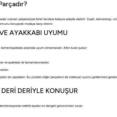
Parçadır?
 kadar uzanan yelpazesiyle farklı tarzlara kolayca adapte olabilir. Siyah, kahverengi, 
a formunu koruyarak modaya karşı direnir.
 VE AYAKKABI UYUMU
le kemer/ayakkabı arasında uyum olmamasıdır. Altın kural şudur:
mer ve ayakkabı ile tamamlanmalıdır.
malıdır.
çekici bir yapıdadır. Bu yüzden diğer parçaların da materyal uyumu göstermesi gereki
DERİ DERİYLE KONUŞUR
 kombinasyonlar estetik açıdan en dengeli görünümleri sunar: