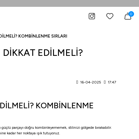
0
DİLMELİ? KOMBİNLENME SIRLARI
 DİKKAT EDİLMELİ?
16-04-2025
17:47
EDİLMELİ? KOMBİNLENME
u güçlü parçayı doğru kombinleyememek, stilinizi gölgede bırakabilir.
ine kadar her noktaya ışık tutuyoruz.