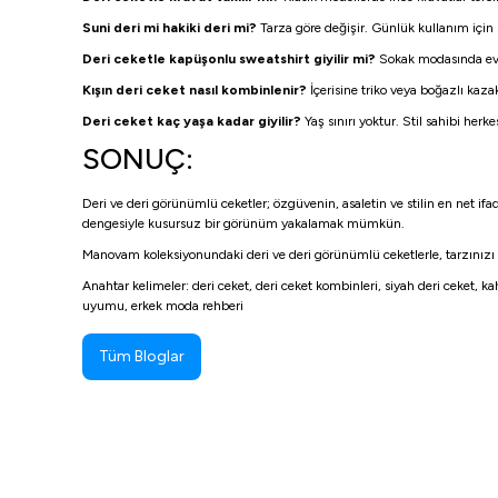
Suni deri mi hakiki deri mi?
Tarza göre değişir. Günlük kullanım için su
Deri ceketle kapüşonlu sweatshirt giyilir mi?
Sokak modasında eve
Kışın deri ceket nasıl kombinlenir?
İçerisine triko veya boğazlı kazak
Deri ceket kaç yaşa kadar giyilir?
Yaş sınırı yoktur. Stil sahibi herk
SONUÇ:
Deri ve deri görünümlü ceketler; özgüvenin, asaletin ve stilin en net ifa
dengesiyle kusursuz bir görünüm yakalamak mümkün.
Manovam koleksiyonundaki deri ve deri görünümlü ceketlerle, tarzını
Anahtar kelimeler: deri ceket, deri ceket kombinleri, siyah deri ceket, k
uyumu, erkek moda rehberi
Tüm Bloglar