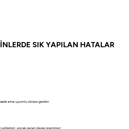
İNLERDE SIK YAPILAN HATALAR
ın sade ama uyumlu olması gerekir.
h edilebilir, ancak genel olarak önerilmez.