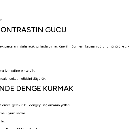
r.
 KONTRASTIN GÜCÜ
lecek parçaların daha açık tonlarda olması önerilir. Bu, hem katman görünümünü öne çık
 için rafine bir tercih.
rçalar ceketin etkisini düşürür.
MİNDE DENGE KURMAK
elemesi gerekir. Bu dengeyi sağlamanın yolları:
mmel uyum sağlar.
tir.