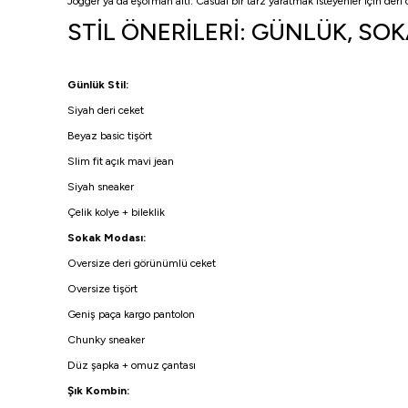
Jogger ya da eşofman altı: Casual bir tarz yaratmak isteyenler için deri ce
STİL ÖNERİLERİ: GÜNLÜK, SO
Günlük Stil:
Siyah deri ceket
Beyaz basic tişört
Slim fit açık mavi jean
Siyah sneaker
Çelik kolye + bileklik
Sokak Modası:
Oversize deri görünümlü ceket
Oversize tişört
Geniş paça kargo pantolon
Chunky sneaker
Düz şapka + omuz çantası
Şık Kombin: