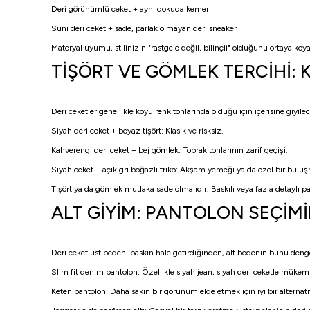
Deri görünümlü ceket + aynı dokuda kemer
Suni deri ceket + sade, parlak olmayan deri sneaker
Materyal uyumu, stilinizin "rastgele değil, bilinçli" olduğunu ortaya koya
TİŞÖRT VE GÖMLEK TERCİHİ:
Deri ceketler genellikle koyu renk tonlarında olduğu için içerisine giyi
Siyah deri ceket + beyaz tişört: Klasik ve risksiz.
Kahverengi deri ceket + bej gömlek: Toprak tonlarının zarif geçişi.
Siyah ceket + açık gri boğazlı triko: Akşam yemeği ya da özel bir buluşma
Tişört ya da gömlek mutlaka sade olmalıdır. Baskılı veya fazla detaylı pa
ALT GİYİM: PANTOLON SEÇİ
Deri ceket üst bedeni baskın hale getirdiğinden, alt bedenin bunu deng
Slim fit denim pantolon: Özellikle siyah jean, siyah deri ceketle müke
Keten pantolon: Daha sakin bir görünüm elde etmek için iyi bir alternatif