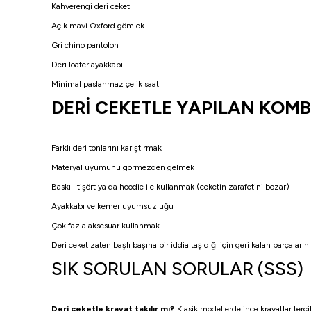
Kahverengi deri ceket
Açık mavi Oxford gömlek
Gri chino pantolon
Deri loafer ayakkabı
Minimal paslanmaz çelik saat
DERİ CEKETLE YAPILAN KOMB
Farklı deri tonlarını karıştırmak
Materyal uyumunu görmezden gelmek
Baskılı tişört ya da hoodie ile kullanmak (ceketin zarafetini bozar)
Ayakkabı ve kemer uyumsuzluğu
Çok fazla aksesuar kullanmak
Deri ceket zaten başlı başına bir iddia taşıdığı için geri kalan parçalar
SIK SORULAN SORULAR (SSS)
Deri ceketle kravat takılır mı?
Klasik modellerde ince kravatlar terci