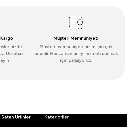
fiflik ve hareket serbestliği sunan modeller; sezon
 Kargo
Müşteri Memnuniyeti
işlerinizde
Müşteri memnuniyeti bizim için çok
uz. Ücretsiz
önemli. Her zaman en iyi hizmeti sunmak
mayın!
için çalışıyoruz.
vsim geçişinde rahat katmanlama sağlanır.
nefes alabilirlik ve gün boyu konfor sağlar.
 Satan Ürünler
Kategoriler