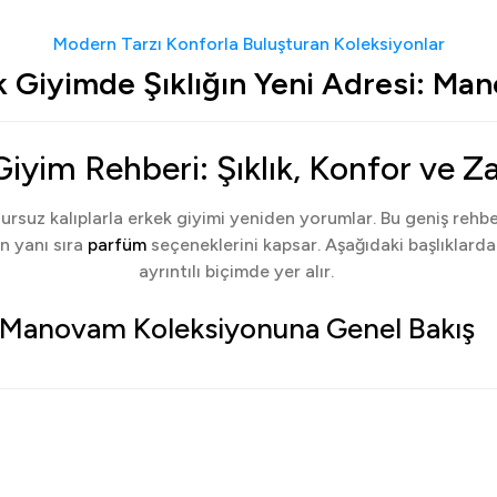
Modern Tarzı Konforla Buluşturan Koleksiyonlar
k Giyimde Şıklığın Yeni Adresi: Ma
yim Rehberi: Şıklık, Konfor ve Z
ursuz kalıplarla erkek giyimi yeniden yorumlar. Bu geniş rehb
n yanı sıra
parfüm
seçeneklerini kapsar. Aşağıdaki başlıklarda ü
ayrıntılı biçimde yer alır.
Manovam Koleksiyonuna Genel Bakış
irli stile kadar uzanan bütünlüklü bir seçki sunar. Temiz çizgi
riler arası geçişte renk uyumu, doku dengesi ve kombin kolayl
ketler: Şehirli Siluet ve Mevsim Konfor