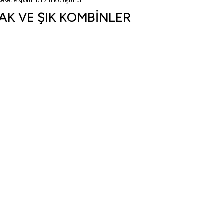
ketle sportif bir zıtlık oluşturur.
KAK VE ŞIK KOMBİNLER