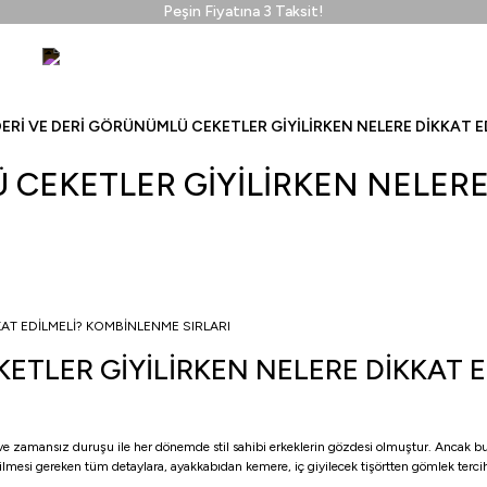
Peşin Fiyatına 3 Taksit!
ERİ VE DERİ GÖRÜNÜMLÜ CEKETLER GİYİLİRKEN NELERE DİKKAT E
 CEKETLER GİYİLİRKEN NELERE
KETLER GİYİLİRKEN NELERE DİKKAT 
il ve zamansız duruşu ile her dönemde stil sahibi erkeklerin gözdesi olmuştur. Ancak b
lmesi gereken tüm detaylara, ayakkabıdan kemere, iç giyilecek tişörtten gömlek tercih