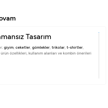
novam
amansız Tasarım
er;
giyim
,
ceketler
,
gömlekler
,
trikolar
,
t-shirtler
,
rün özellikleri, kullanım alanları ve kombin önerileri
ler, minimal detaylar ve rahat kalıplar; nefes alabilen
ığı en önemli kriterlerdir.
u