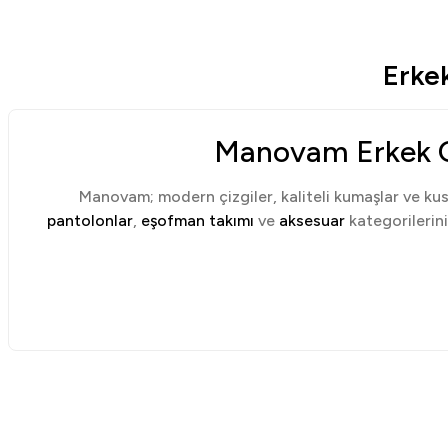
Erke
Manovam Erkek Gi
Manovam; modern çizgiler, kaliteli kumaşlar ve kus
pantolonlar
,
eşofman takımı
ve
aksesuar
kategorilerini
Giyim
kategorisi; gündelik kullanımdan iş yaşamına ve şeh
dokularla desteklenir. Katego
Ce