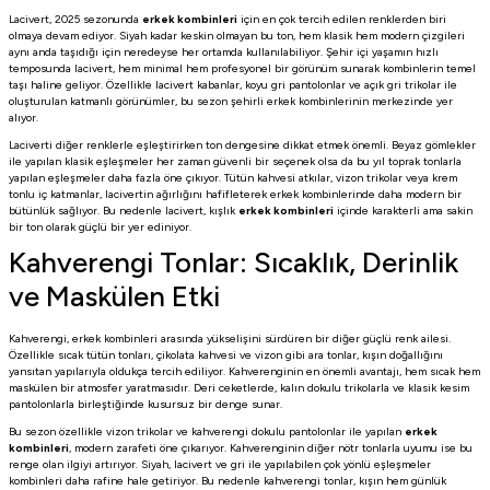
Lacivert, 2025 sezonunda
erkek kombinleri
için en çok tercih edilen renklerden biri
olmaya devam ediyor. Siyah kadar keskin olmayan bu ton, hem klasik hem modern çizgileri
aynı anda taşıdığı için neredeyse her ortamda kullanılabiliyor. Şehir içi yaşamın hızlı
temposunda lacivert, hem minimal hem profesyonel bir görünüm sunarak kombinlerin temel
taşı haline geliyor. Özellikle lacivert kabanlar, koyu gri pantolonlar ve açık gri trikolar ile
oluşturulan katmanlı görünümler, bu sezon şehirli erkek kombinlerinin merkezinde yer
alıyor.
Laciverti diğer renklerle eşleştirirken ton dengesine dikkat etmek önemli. Beyaz gömlekler
ile yapılan klasik eşleşmeler her zaman güvenli bir seçenek olsa da bu yıl toprak tonlarla
yapılan eşleşmeler daha fazla öne çıkıyor. Tütün kahvesi atkılar, vizon trikolar veya krem
tonlu iç katmanlar, lacivertin ağırlığını hafifleterek erkek kombinlerinde daha modern bir
bütünlük sağlıyor. Bu nedenle lacivert, kışlık
erkek kombinleri
içinde karakterli ama sakin
bir ton olarak güçlü bir yer ediniyor.
Kahverengi Tonlar: Sıcaklık, Derinlik
ve Maskülen Etki
Kahverengi, erkek kombinleri arasında yükselişini sürdüren bir diğer güçlü renk ailesi.
Özellikle sıcak tütün tonları, çikolata kahvesi ve vizon gibi ara tonlar, kışın doğallığını
yansıtan yapılarıyla oldukça tercih ediliyor. Kahverenginin en önemli avantajı, hem sıcak hem
maskülen bir atmosfer yaratmasıdır. Deri ceketlerde, kalın dokulu trikolarla ve klasik kesim
pantolonlarla birleştiğinde kusursuz bir denge sunar.
Bu sezon özellikle vizon trikolar ve kahverengi dokulu pantolonlar ile yapılan
erkek
kombinleri
, modern zarafeti öne çıkarıyor. Kahverenginin diğer nötr tonlarla uyumu ise bu
renge olan ilgiyi artırıyor. Siyah, lacivert ve gri ile yapılabilen çok yönlü eşleşmeler
kombinleri daha rafine hale getiriyor. Bu nedenle kahverengi tonlar, kışın hem günlük