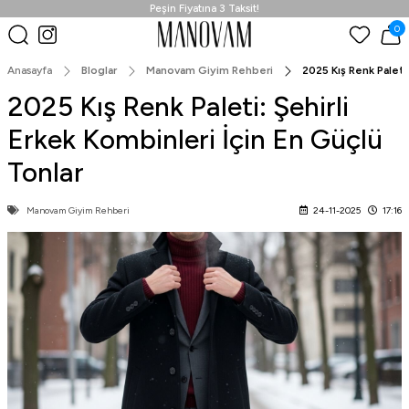
Peşin Fiyatına 3 Taksit!
0
Anasayfa
Bloglar
Manovam Giyim Rehberi
2025 Kış Renk Paleti:
2025 Kış Renk Paleti: Şehirli
Erkek Kombinleri İçin En Güçlü
Tonlar
Manovam Giyim Rehberi
24-11-2025
17:16