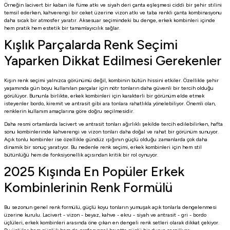
Örneğin lacivert bir kaban ile füme atkı ve siyah deri çanta eşleşmesi ciddi bir şehir stilini
temsil ederken, kahverengi bir ceket üzerine vizon atkı ve taba renkli çanta kombinasyonu
daha sıcak bir atmosfer yaratır. Aksesuar seçimindeki bu denge, erkek kombinleri içinde
hem pratik hem estetik bir tamamlayıcılık sağlar.
Kışlık Parçalarda Renk Seçimi
Yaparken Dikkat Edilmesi Gerekenler
Kışın renk seçimi yalnızca görünümü değil, kombinin bütün hissini etkiler. Özellikle şehir
yaşamında gün boyu kullanılan parçalar için nötr tonların daha güvenli bir tercih olduğu
görülüyor. Bununla birlikte, erkek kombinleri için karakterli bir görünüm elde etmek
isteyenler bordo, kiremit ve antrasit gibi ara tonlara rahatlıkla yönelebiliyor. Önemli olan,
renklerin kullanım amaçlarına göre doğru seçilmesidir.
Daha resmi ortamlarda lacivert ve antrasit tonları ağırlıklı şekilde tercih edilebilirken, hafta
sonu kombinlerinde kahverengi ve vizon tonları daha doğal ve rahat bir görünüm sunuyor.
Açık tonlu kombinler ise özellikle gündüz ışığının güçlü olduğu zamanlarda çok daha
dinamik bir sonuç yaratıyor. Bu nedenle renk seçimi, erkek kombinleri için hem stil
bütünlüğü hem de fonksiyonellik açısından kritik bir rol oynuyor.
2025 Kışında En Popüler Erkek
Kombinlerinin Renk Formülü
Bu sezonun genel renk formülü, güçlü koyu tonların yumuşak açık tonlarla dengelenmesi
üzerine kurulu. Lacivert - vizon - beyaz, kahve - ekru - siyah ve antrasit - gri - bordo
üçlüleri, erkek kombinleri arasında öne çıkan en dengeli renk setleri olarak dikkat çekiyor.