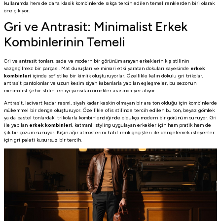
kullanımda hem de daha klasik kombinlerde sıkça tercih edilen temel renklerden biri olarak
öne çıkıyor.
Gri ve Antrasit: Minimalist Erkek
Kombinlerinin Temeli
Gri ve antrasit tonları, sade ve modern bir görünüm arayan erkeklerin kış stilinin
vazgeçilmez bir parçası. Mat duruşları ve mimari etki yaratan dokuları sayesinde
erkek
kombinleri
içinde sofistike bir kimlik oluşturuyorlar. Özellikle kalın dokulu gri trikolar,
antrasit pantolonlar ve uzun kesim siyah kabanlarla yapılan eşleşmeler, bu sezonun
minimalist şehir stilini en iyi yansıtan örnekler arasında yer alıyor.
Antrasit, lacivert kadar resmi, siyah kadar keskin olmayan bir ara ton olduğu için kombinlerde
mükemmel bir denge oluşturuyor. Özellikle ofis stilinde tercih edilen bu ton, beyaz gömlek
ya da pastel tonlardaki trikolarla kombinlendiğinde oldukça modern bir görünüm sunuyor. Gri
ile yapılan
erkek kombinleri
, katmanlı styling uygulayan erkekler için hem pratik hem de
şık bir çözüm sunuyor. Kışın ağır atmosferini hafif renk geçişleri ile dengelemek isteyenler
için gri paleti kusursuz bir tercih.