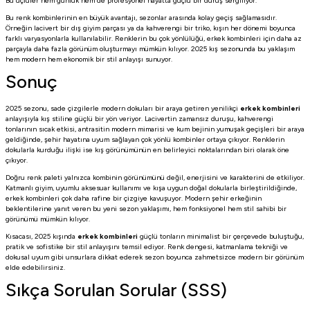
Bu üçlüler hem günlük hem de profesyonel hayatta güçlü bir duruş sergiliyor.
Bu renk kombinlerinin en büyük avantajı, sezonlar arasında kolay geçiş sağlamasıdır.
Örneğin lacivert bir dış giyim parçası ya da kahverengi bir triko, kışın her dönemi boyunca
farklı varyasyonlarla kullanılabilir. Renklerin bu çok yönlülüğü, erkek kombinleri için daha az
parçayla daha fazla görünüm oluşturmayı mümkün kılıyor. 2025 kış sezonunda bu yaklaşım
hem modern hem ekonomik bir stil anlayışı sunuyor.
Sonuç
2025 sezonu, sade çizgilerle modern dokuları bir araya getiren yenilikçi
erkek kombinleri
anlayışıyla kış stiline güçlü bir yön veriyor. Lacivertin zamansız duruşu, kahverengi
tonlarının sıcak etkisi, antrasitin modern mimarisi ve kum bejinin yumuşak geçişleri bir araya
geldiğinde, şehir hayatına uyum sağlayan çok yönlü kombinler ortaya çıkıyor. Renklerin
dokularla kurduğu ilişki ise kış görünümünün en belirleyici noktalarından biri olarak öne
çıkıyor.
Doğru renk paleti yalnızca kombinin görünümünü değil, enerjisini ve karakterini de etkiliyor.
Katmanlı giyim, uyumlu aksesuar kullanımı ve kışa uygun doğal dokularla birleştirildiğinde,
erkek kombinleri çok daha rafine bir çizgiye kavuşuyor. Modern şehir erkeğinin
beklentilerine yanıt veren bu yeni sezon yaklaşımı, hem fonksiyonel hem stil sahibi bir
görünümü mümkün kılıyor.
Kısacası, 2025 kışında
erkek kombinleri
güçlü tonların minimalist bir çerçevede buluştuğu,
pratik ve sofistike bir stil anlayışını temsil ediyor. Renk dengesi, katmanlama tekniği ve
dokusal uyum gibi unsurlara dikkat ederek sezon boyunca zahmetsizce modern bir görünüm
elde edebilirsiniz.
Sıkça Sorulan Sorular (SSS)