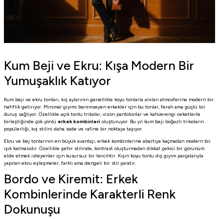
Kum Beji ve Ekru: Kışa Modern Bir
Yumuşaklık Katıyor
Kum beji ve ekru tonları, kış aylarının genellikle koyu tonlarla anılan atmosferine modern bir
hafiflik getiriyor. Minimal giyimi benimseyen erkekler için bu tonlar, ferah ama güçlü bir
duruş sağlıyor. Özellikle açık tonlu trikolar, vizon pantolonlar ve kahverengi ceketlerle
birleştiğinde çok yönlü
erkek kombinleri
oluşturuyor. Bu yıl kum beji boğazlı trikoların
popülerliği, kış stilini daha sade ve rafine bir noktaya taşıyor.
Ekru ve bej tonlarının en büyük avantajı, erkek kombinlerine abartıya kaçmadan modern bir
ışık katmasıdır. Özellikle şehir stilinde, kontrast oluşturmadan dikkat çekici bir görünüm
elde etmek isteyenler için kusursuz bir tercihtir. Kışın koyu tonlu dış giyim parçalarıyla
yapılan ekru eşleşmeler, farklı ama dengeli bir stil yaratır.
Bordo ve Kiremit: Erkek
Kombinlerinde Karakterli Renk
Dokunuşu