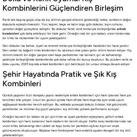
Kombinlerini Güçlendiren Birleşim
Renk tek başına güçlü olsa da kış stilinin gerçek etkisini gösterdiği nokta, renklerin doğru
dokularla eşleştirilmesidir. Yün, kaşmir, keçe ve kalın örgü gibi dokular, kışın ruhunu
yansıtan doğal yüzeylere sahiptir. Bu dokular farklı renk tonlarıyla birleştiğinde
erkek
kombinleri
çok daha etkileyici bir hale gelir. Örneğin mat bir yün kaban, vizon tonlarında
bir triko ile mükemmel bir uyum yakalayabilir.
Deri dokular ise kahve, siyah ve kiremit tonlarıyla birleştiğinde maskülen bir hava yaratır.
Deri ceket ile boğazlı triko kombinleri bu sezonun öne çıkan şehir stilini temsil ediyor. Kış
stilinin önemli bir diğer parçası olan kaşe pantolonlar ise lacivert, gri ve kahverengi
paletiyle birleştiğinde kombinlerde çok daha rafine bir duruş oluşturur. Bu yüzden renk ve
doku uyumu, 2025 kışında erkek kombinleri için belirleyici bir unsur olmaya devam ediyor.
Şehir Hayatında Pratik ve Şık Kış
Kombinleri
Günlük yaşamın hızlı tempolu yapısı nedeniyle erkek kombinleri için hem işlevsel hem şık
tercihler öne çıkıyor. Uzun bir günün içinde hem ofiste hem dışarıda aynı anda uyum
sağlayacak kombinler tercih ediliyor. Bu noktada yumuşak dokulu trikolar, tok görünümlü
pantolonlar ve minimal dış giyim parçaları, kış stilinde yüksek performans sunuyor.
Örneğin lacivert bir kaban ile gri yün triko ve siyah pantolon eşleşmesi, şehirli erkek
kombinleri için hem zamansız hem modern bir tercih oluyor. Hafta sonu kombinlerinde ise
vizon triko, kahverengi deri ceket ve koyu tonlu bir pantolon üçlüsü kışın en sıcak
görünümünü oluşturuyor. Böylece hem fonksiyonel hem estetik açıdan dengeli bir kış stili
yakalanabiliyor.