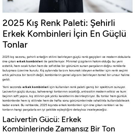
2025 Kış Renk Paleti: Şehirli
Erkek Kombinleri İçin En Güçlü
Tonlar
2025 kış sezonu, şehirli erkeğin stilini belirleyen güçlü renk geçişleri ve modern dokularla
öne çıkan
erkek kombinleri
ile şekilleniyor. Minimal çizgilerin hakim olduğu bu yeni
estetik, hem sıcak tutan hem de sofistike bir görünüm sunan parçaların doğru renklerle
buluşması üzerine kurulu. Kış aylarında tarzını korumak isteyen erkekler için renk seçimi
artık yalnızca bir tercih değil, kombinlerin genel algısını belirleyen temel bir unsur haline
geldi.
Yeni sezonda
erkek kombinleri
için kullanılan renk paleti geniş bir spektrum sunuyor.
Lacivertin güçlü duruşu, kahverengi tonlarının sıcaklığı, antrasitin modern etkisi ve kum
bejinin soft yapısı, kış stilinin çok yönlü karakterini derinleştiriyor. Bu tonlar hem günlük
kombinlerde hem iş stilinde hem de hafta sonu görünümlerinde rahatlıkla kullanılabilecek
kadar esnek. Bu rehberde, 2025 kışında erkek kombinleri için öne çıkan renkleri ve bu
tonların hangi parçalarla en iyi şekilde eşleştiğini detaylıca inceleyeceğiz.
Lacivertin Gücü: Erkek
Kombinlerinde Zamansız Bir Ton