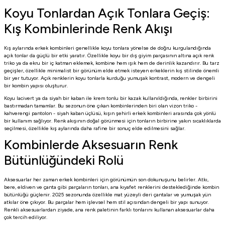
Koyu Tonlardan Açık Tonlara Geçiş:
Kış Kombinlerinde Renk Akışı
Kış aylarında erkek kombinleri genellikle koyu tonlara yönelse de doğru kurgulandığında
açık tonlar da güçlü bir etki yaratır. Özellikle koyu bir dış giyim parçasının altına açık renk
triko ya da ekru bir iç katman eklemek, kombine hem ışık hem de derinlik kazandırır. Bu tarz
geçişler, özellikle minimalist bir görünüm elde etmek isteyen erkeklerin kış stilinde önemli
bir yer tutuyor. Açık renklerin koyu tonlarla kurduğu yumuşak kontrast, modern ve dengeli
bir kombin yapısı oluşturur.
Koyu lacivert ya da siyah bir kaban ile krem tonlu bir kazak kullanıldığında, renkler birbirini
bastırmadan tamamlar. Bu sezonun öne çıkan kombinlerinden biri olan vizon triko -
kahverengi pantolon - siyah kaban üçlüsü, kışın şehirli erkek kombinleri arasında çok yönlü
bir kullanım sağlıyor. Renk akışının doğal görünmesi için tonların birbirine yakın sıcaklıklarda
seçilmesi, özellikle kış aylarında daha rafine bir sonuç elde edilmesini sağlar.
Kombinlerde Aksesuarın Renk
Bütünlüğündeki Rolü
Aksesuarlar her zaman erkek kombinleri için görünümün son dokunuşunu belirler. Atkı,
bere, eldiven ve çanta gibi parçaların tonları, ana kıyafet renklerini desteklediğinde kombin
bütünlüğü güçlenir. 2025 sezonunda özellikle mat yüzeyli deri çantalar ve yumuşak yün
atkılar öne çıkıyor. Bu parçalar hem işlevsel hem stil açısından dengeli bir yapı sunuyor.
Renkli aksesuarlardan ziyade, ana renk paletinin farklı tonlarını kullanan aksesuarlar daha
çok tercih ediliyor.