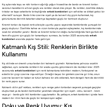
Kış aylarında koyu ve nötr tonların ağırlığı yoğun hissedilse de bordo ve kiremit tonları
sezonun karakterini artıran güçlü ara renkler olarak öne çıkıyor. Bu renkler, özellikle dokulu
trikolar ve kaşe ceketlerle birleştiğinde
erkek kombinleri
için sofistike ve dikkat çekici bir
alternatif sunuyor. Bordo triko üzerine siyah ya da lacivert dış giyim kullanmak, kış
görünümüne derinlik katarken abartıya kaçmadan güçlü bir kontrast oluşturur.
Kiremit tonları da toprak renk ailesiyle uyumlu yapısı sayesinde kombinlerde yumuşak bir
geçiş oluşturur. Özellikle kahve ve vizon tonlarıyla yapılan eşleşmeler, kış kombinlerinde
sıcak bir atmosfer yaratır. Bordo ve kiremit tonlarının doğru kullanıldığında hem günlük stil
hem ofis giyimi için güçlü bir tamamlayıcı sunması, bu tonları 2025 sezonunda
erkek
kombinleri
arasında popüler hale getiriyor.
Katmanlı Kış Stili: Renklerin Birlikte
Kullanımı
Kış stilinde en önemli unsurlardan biri katmanlı giyimdir. Katmanlama yalnızca sıcaklık
sağlamaz, aynı zamanda renklerin bir arada uyumlu görünmesini de mümkün kılar. 2025
sezonunda
erkek kombinleri
için renk katmanlama teknikleri modern, fonksiyonel ve
estetik bir çizgi üzerine inşa ediliyor. Örneğin beyaz bir gömlek üzerine gri triko, onun
üzerine lacivert bir kaban ve tütün kahvesi bir atkı eklemek, hem dengeli hem de derinlikli
bir renk yapısı sunar.
Katmanlı stilin püf noktası, renkleri aynı renge yakın tonlardan seçerek yumuşak geçişler
oluşturmak ya da keskin kontrastlar yaratmak isteyenler için siyah - ekru, lacivert - krem
veya gri - bordo gibi ikili kombinler uygulamaktır. Bu yaklaşım, erkek kombinleri içinde hem
modern bir ritim hem de güçlü bir kompozisyon sağlar.
Doku ve Renk Uyumu: Kış