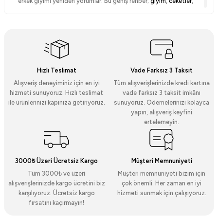
erkek giyimi yeniden yorumlar. Bu geniş rehber;
giyim
,
ceketler
,
gömlekler
,
trikolar
,
t-shirtler
,
pantolonlar
,
eşofman takımı
ve
aksesuar
kategorilerinin yanı sıra
parfüm
seçeneklerini kapsar.
Aşağıdaki başlıklarda ürün özellikleri, kullanım alanları ve kombin
önerileri ayrıntılı biçimde yer alır.
Manovam Koleksiyonuna Genel
Bakış
Hızlı Teslimat
Vade Farksız 3 Taksit
Alışveriş deneyiminiz için en iyi
Tüm alışverişlerinizde kredi kartına
hizmeti sunuyoruz. Hızlı teslimat
vade farksız 3 taksit imkânı
Giyim
kategorisi; gündelik kullanımdan iş yaşamına ve şehirli stile
ile ürünlerinizi kapınıza getiriyoruz.
sunuyoruz. Ödemelerinizi kolayca
kadar uzanan bütünlüklü bir seçki sunar. Temiz çizgiler, minimal
yapın, alışveriş keyfini
detaylar ve rahat kalıplar; nefes alabilen dokularla desteklenir.
ertelemeyin.
Kategoriler arası geçişte renk uyumu, doku dengesi ve kombin
kolaylığı en önemli kriterlerdir.
Ceketler: Şehirli Siluet ve Mevsim
3000₺ Üzeri Ücretsiz Kargo
Müşteri Memnuniyeti
Konforu
Tüm 3000₺ ve üzeri
Müşteri memnuniyeti bizim için
alışverişlerinizde kargo ücretini biz
çok önemli. Her zaman en iyi
Ceketler
koleksiyonunda amaç; net omuz hattı, dengeli kalıp ve
karşılıyoruz. Ücretsiz kargo
hizmeti sunmak için çalışıyoruz.
günlük kullanımda pratikliktir. Şehir içi tempoda hafiflik ve hareket
fırsatını kaçırmayın!
serbestliği sunan modeller; sezon geçişlerinde katmanlı giyime
olanak tanır.