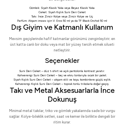
Gömlek:
Siyah Klasik Yaka
veya
Beyaz Klasik Yaka
Ceket:
Siyah Kışlık Suni Deri Ceket
Takı:
İnce Zincir Kolye
veya
Zincir Kolye ve Uç
Parfüm: Akşam imzası için
V. Eros 50 ml
ya da
TF Black Orchid 50 ml
Dış Giyim ve Katmanlı Kullanım
Mevsim geçişlerinde hafif katmanlar görünümü zenginleştirir; en
üst katta canlı bir doku veya mat bir yüzey tercih etmek silueti
netleştirir.
Seçenekler
Suni Deri Ceket
– düz t-shirt ve açık pantolonla kontrast yaratır.
Kahverengi Suni Deri Ceket
– bej ve ekru tonlarıyla sıcak bir palet.
Siyah Kışlık Suni Deri Ceket
– akşam stili ve koyu kombinlere güçlü eşlik.
Kahverengi Kışlık Suni Deri Ceket
– toprak tonlu trikolarla doğal geçiş.
Takı ve Metal Aksesuarlarla İnce
Dokunuş
Minimal metal takılar, triko ve gömlek yakalarında sade bir vurgu
sağlar. Kolye-bileklik setleri, saat ve kemer ile birlikte dengeli bir
ritim kurar.