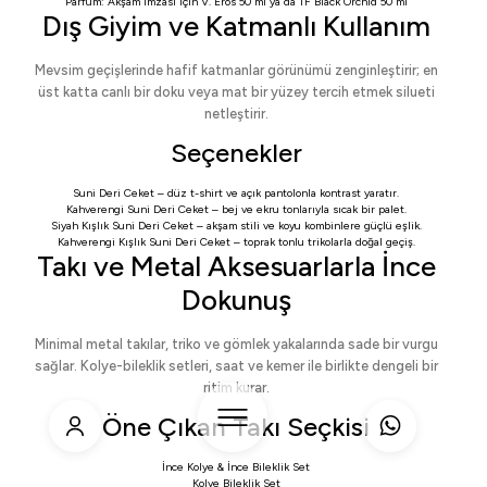
Parfüm: Akşam imzası için
V. Eros 50 ml
ya da
TF Black Orchid 50 ml
Dış Giyim ve Katmanlı Kullanım
Mevsim geçişlerinde hafif katmanlar görünümü zenginleştirir; en
üst katta canlı bir doku veya mat bir yüzey tercih etmek silueti
netleştirir.
Seçenekler
Suni Deri Ceket
– düz t-shirt ve açık pantolonla kontrast yaratır.
Kahverengi Suni Deri Ceket
– bej ve ekru tonlarıyla sıcak bir palet.
Siyah Kışlık Suni Deri Ceket
– akşam stili ve koyu kombinlere güçlü eşlik.
Kahverengi Kışlık Suni Deri Ceket
– toprak tonlu trikolarla doğal geçiş.
Takı ve Metal Aksesuarlarla İnce
Dokunuş
Minimal metal takılar, triko ve gömlek yakalarında sade bir vurgu
sağlar. Kolye-bileklik setleri, saat ve kemer ile birlikte dengeli bir
ritim kurar.
Öne Çıkan Takı Seçkisi
İnce Kolye & İnce Bileklik Set
Kolye Bileklik Set