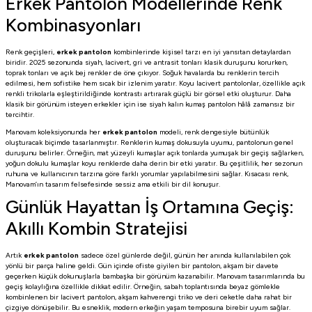
Erkek Pantolon Modellerinde Renk
Kombinasyonları
Renk geçişleri,
erkek pantolon
kombinlerinde kişisel tarzı en iyi yansıtan detaylardan
biridir. 2025 sezonunda siyah, lacivert, gri ve antrasit tonları klasik duruşunu korurken,
toprak tonları ve açık bej renkler de öne çıkıyor. Soğuk havalarda bu renklerin tercih
edilmesi, hem sofistike hem sıcak bir izlenim yaratır. Koyu lacivert pantolonlar, özellikle açık
renkli trikolarla eşleştirildiğinde kontrastı artırarak güçlü bir görsel etki oluşturur. Daha
klasik bir görünüm isteyen erkekler için ise siyah kalın kumaş pantolon hâlâ zamansız bir
tercihtir.
Manovam koleksiyonunda her
erkek pantolon
modeli, renk dengesiyle bütünlük
oluşturacak biçimde tasarlanmıştır. Renklerin kumaş dokusuyla uyumu, pantolonun genel
duruşunu belirler. Örneğin, mat yüzeyli kumaşlar açık tonlarda yumuşak bir geçiş sağlarken,
yoğun dokulu kumaşlar koyu renklerde daha derin bir etki yaratır. Bu çeşitlilik, her sezonun
ruhuna ve kullanıcının tarzına göre farklı yorumlar yapılabilmesini sağlar. Kısacası renk,
Manovam’ın tasarım felsefesinde sessiz ama etkili bir dil konuşur.
Günlük Hayattan İş Ortamına Geçiş:
Akıllı Kombin Stratejisi
Artık
erkek pantolon
sadece özel günlerde değil, günün her anında kullanılabilen çok
yönlü bir parça haline geldi. Gün içinde ofiste giyilen bir pantolon, akşam bir davete
geçerken küçük dokunuşlarla bambaşka bir görünüm kazanabilir. Manovam tasarımlarında bu
geçiş kolaylığına özellikle dikkat edilir. Örneğin, sabah toplantısında beyaz gömlekle
kombinlenen bir lacivert pantolon, akşam kahverengi triko ve deri ceketle daha rahat bir
çizgiye dönüşebilir. Bu esneklik, modern erkeğin yaşam temposuna birebir uyum sağlar.