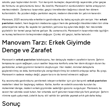
soluklu yapı taşlarından biridir. Yün karışımlı kumaşlar, dayanıklılığı sayesinde yıllar geçse
de formunu ve görünümünü korur. Bu özellik, Manovam’ın sürdürülebilir kalite anlayışının
merkezindedir. Zamansız tasarımlar, geçici trendlerden bağımsız olarak her dönem
kullanılabilir. Bu yüzden doğru pantolon seçimi, modanın ötesinde bir yatırım kararıdır.
Manovam, 2025 sezonunda erkeklerin gardırobuna bu bakış açısıyla yön veriyor. Her
erkek
pantolon
modeli, hem bugünün modasına uygun hem de geleceğin klasiklerinden biri olma
potansiyeline sahip. Bu sayede bir pantolon, yalnızca kış aylarında değil, her mevsimde
giyilebilir bir temel parça haline geliyor. Bu zamansızlık, Manovam’ın tasarımlarında işçiliğin
ve kumaş kalitesinin birleşiminden doğuyor. Çünkü stil geçici, kalite kalıcıdır.
Manovam Tarzı: Erkek Giyimde
Denge ve Zarafet
Manovam’ın
erkek pantolon
koleksiyonu, her detayıyla modern zarafetin tanımı. Şehrin
temposuna uyum sağlayan, uzun saatler boyunca konforlu ama her daim düzgün duran bu
pantolonlar, erkek giyiminin temelini oluşturuyor. Her model, minimal detaylarla
güçlendirilmiş ve doku kontrastlarıyla zenginleştirilmiş bir estetik anlayışa sahip. Bu çizgi,
Manovam’ın sadece modayı değil, yaşam tarzını da temsil etmesini sağlıyor.
Kış sezonunda gardırobunu yenilemek isteyen erkekler için yün karışımlı
erkek pantolon
modelleri ideal bir başlangıç noktası. Kalite, konfor ve estetik arasında kurulan bu
mükemmel denge, modern erkek giyiminde sadeliğin gücünü vurguluyor. Manovam, bu
sezon her adımda sıcak tutan, her ortamda zarif görünen tasarımlarıyla fark yaratıyor. Şehrin
ritmine ayak uydurmak, üstelik bunu stil sahibi bir şekilde yapmak artık çok daha kolay.
Sonuç