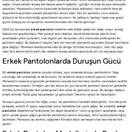
sağlar. Ancak kaliteli kumaş tek başına yeterli değildir; işçiliğin titizliği de aynı derecede
önemlidir. Manovam’ın üretim sürecinde kullanılan dikiş teknikleri, hem estetik hem de
dayanıklılık açısından yüksek standartları temsil eder. Her bir pantolon, uzun ömürlü
kullanım ve form bütünlüğü gözetilerek hazırlanır. Bu yaklaşım, markayı “sade ama güçlü
giyim” anlayışının en güvenilir temsilcilerinden biri haline getiriyor.
2025 kış sezonunda
erkek pantolon
modellerinde dikkat çeken bir diğer unsur, kumaş
dokularının çeşitlenmesi. Mat yüzeyli kalın dokular, klasik kombinlerde ağırlık hissi
yaratmadan şıklık sunarken; ince örgülü yün karışımları, ofis ortamında profesyonel bir
görünüm sağlar. Bu dokuların seçimi, hem stil hem de işlevsellik açısından kişisel tercihlere
göre değişir. Manovam koleksiyonlarında bu denge titizlikle kurulmuştur: ister dar paça
ister düz kesim tercih edin, her modelin kumaş kalitesi görünümü bir üst seviyeye taşır.
Erkek Pantolonlarda Duruşun Gücü
Bir
erkek pantolon
sadece vücudu örtmez; aynı zamanda duruşu şekillendirir. Paça
uzunluğu, bel yüksekliği ve kesim oranı, bir kombinin bütün estetik yapısını etkiler.
Manovam’ın tasarım çizgisinde pantolonun vücuda tam oturması, konforu bozmadan zarafet
kazandırması esastır. Örneğin, yarı dar kesim bir yün karışımlı pantolon, klasik bir gömlekle
birlikte kullanıldığında hem profesyonel hem rahat bir görünüm sunar. Bu denge, modern
erkek stilinde “fazla çaba harcamadan iyi görünmek” ilkesinin somut bir karşılığıdır.
Duruşun gücünü artıran bir diğer unsur ise pantolonun hareket kabiliyetidir. Yün karışımlı
kumaşlar, elastik lif yapısı sayesinde vücut hareketlerine uyum sağlar. Bu esneklik,
erkek
pantolon
modellerine fonksiyonel bir boyut kazandırır. Uzun iş günleri, seyahatler veya
şehir içinde geçen yoğun günlerde pantolonun şeklini koruması, stilin sürdürülebilirliğini
destekler. Manovam, bu konforu sağlarken formdan ödün vermeyen özel kesimlerle fark
yaratır.