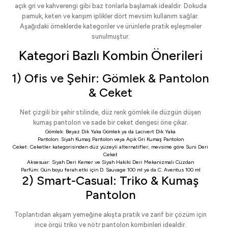
açık gri ve kahverengi gibi baz tonlarla başlamak idealdir. Dokuda
pamuk, keten ve karışım iplikler dört mevsim kullanım sağlar.
Aşağıdaki örneklerde kategoriler ve ürünlerle pratik eşleşmeler
sunulmuştur.
Kategori Bazlı Kombin Önerileri
1) Ofis ve Şehir: Gömlek & Pantolon
& Ceket
Net çizgili bir şehir stilinde, düz renk gömlek ile düzgün düşen
kumaş pantolon ve sade bir ceket dengesi öne çıkar.
Gömlek:
Beyaz Dik Yaka Gömlek
ya da
Lacivert Dik Yaka
Pantolon:
Siyah Kumaş Pantolon
veya
Açık Gri Kumaş Pantolon
Ceket:
Ceketler
kategorisinden düz yüzeyli alternatifler; mevsime göre
Suni Deri
Ceket
Aksesuar:
Siyah Deri Kemer
ve
Siyah Hakiki Deri Mekanizmalı Cüzdan
Parfüm: Gün boyu ferah etki için
D. Sauvage 100 ml
ya da
C. Aventus 100 ml
2) Smart-Casual: Triko & Kumaş
Pantolon
Toplantıdan akşam yemeğine akışta pratik ve zarif bir çözüm için
ince örgü triko ve nötr pantolon kombinleri idealdir.