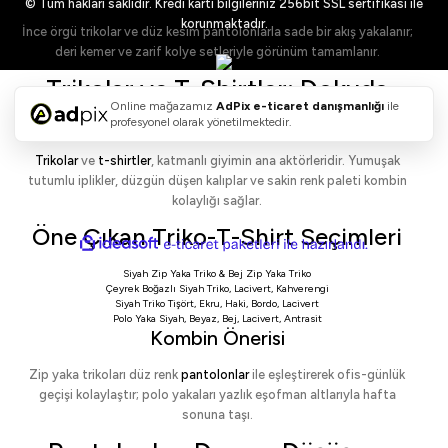
© Tüm hakları saklıdır. Kredi kartı bilgileriniz 256bit SSL sertifikası ile
korunmaktadır.
İnce örgü trikolar ve düz kesim pantolonlarla sade bir akış yakalanır;
deri kemer ve zarif kolye setleriyle görünüm tamamlanır.
Trikolar ve T-Shirtler: Dokuda
Online mağazamız
AdPix
e-ticaret danışmanlığı
ile
Konfor, Formda Netlik
profesyonel olarak yönetilmektedir.
Trikolar
ve
t-shirtler
, katmanlı giyimin ana aktörleridir. Yumuşak
tutumlu iplikler, düzgün düşen kalıplar ve sakin renk paleti kombin
kolaylığı sağlar.
Öne Çıkan Triko-T-Shirt Seçimleri
ideasoft
ile
e-
hazırlandı.
ticaret
Siyah Zip Yaka Triko
&
Bej Zip Yaka Triko
paketleri
Çeyrek Boğazlı Siyah Triko
,
Lacivert
,
Kahverengi
Siyah Triko Tişört
,
Ekru
,
Haki
,
Bordo
,
Lacivert
Polo Yaka Siyah
,
Beyaz
,
Bej
,
Lacivert
,
Antrasit
Kombin Önerisi
Zip yaka trikoları düz renk
pantolonlar
ile eşleştirerek ofis-günlük
geçişi kolaylaştır; polo yakaları yazlık eşofman altlarıyla hafta
sonuna taşı.