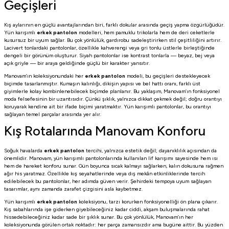
Geçişleri
Kış aylarının en güçlü avantajlarından biri, farklı dokular arasında geçiş yapma özgürlüğüdür.
Yün karışımlı
erkek pantolon
modelleri, hem pamuklu trikolarla hem de deri ceketlerle
kusursuz bir uyum sağlar. Bu çok yönlülük, gardırobu sadeleştirirken stil çeşitliliğini artırır.
Lacivert tonlardaki pantolonlar, özellikle kahverengi veya gri tonlu üstlerle birleştiğinde
dengeli bir görünüm oluşturur. Siyah pantolonlar ise kontrast tonlarla — beyaz, bej veya
açık griyle — bir araya geldiğinde güçlü bir karakter yansıtır.
Manovam’ın koleksiyonundaki her
erkek pantolon
modeli, bu geçişleri destekleyecek
biçimde tasarlanmıştır. Kumaşın kalınlığı, dikişin yapısı ve bel hattı oranı, farklı üst
giyimlerle kolay kombinlenebilecek biçimde planlanır. Bu yaklaşım, Manovam’ın fonksiyonel
moda felsefesinin bir uzantısıdır. Çünkü şıklık, yalnızca dikkat çekmek değil; doğru orantıyı
koruyarak kendine ait bir ifade biçimi yaratmaktır. Yün karışımlı pantolonlar, bu orantıyı
sağlayan temel parçalar arasında yer alır.
Kış Rotalarında Manovam Konforu
Soğuk havalarda
erkek pantolon
tercihi, yalnızca estetik değil; dayanıklılık açısından da
önemlidir. Manovam, yün karışımlı pantolonlarında kullanılan lif karışımı sayesinde hem ısı
hem de hareket konforu sunar. Gün boyunca sıcak kalmayı sağlarken, kalın dokusuna rağmen
ağır his yaratmaz. Özellikle kış seyahatlerinde veya dış mekân etkinliklerinde tercih
edilebilecek bu pantolonlar, her adımda güven verir. Şehirdeki tempoya uyum sağlayan
tasarımlar, aynı zamanda zarafet çizgisini asla kaybetmez.
Yün karışımlı
erkek pantolon
koleksiyonu, tarzı korurken fonksiyonelliği ön plana çıkarır.
Kış sabahlarında işe giderken giyebileceğiniz kadar ciddi, akşam buluşmalarında rahat
hissedebileceğiniz kadar sade bir şıklık sunar. Bu çok yönlülük, Manovam’ın her
koleksiyonunda görülen ortak noktadır: her parça zamansızdır ama bugüne aittir. Bu yüzden