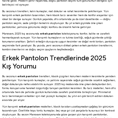
haline geldi. Modern şehir hayatında, doğru pantolon seçimi tüm görünümün dengesi için
belirleyici rol oynuyor.
Bu sezonun trendleri, kalın kumaşlar, mat dokular ve rahat kesimlerle şekilleniyor. Yün
karışımlı erkek pantolon tasarımları, hem klasik tarzı sevenler hem de konfor arayanlar için
ideal bir denge sunuyor. Günlük yaşamda, ofis ortamında ya da özel davetlerde — doğru
pantolon seçimi, sade şıklığın temelini oluşturuyor. Bu yıl erkek giyimde öne çıkan
pantolonlar, yalnızca görünümü değil, konforu da öncelik haline getiriyor.
Manovam, 2025 kış sezonunda
erkek pantolon
koleksiyonunu konfor, kalite ve zarafeti
harmanlayarak sunuyor. Yün karışımlı kumaşların ısı tutma özelliği, soğuk günlerde şıklığı
korumanın anahtarı. Şehirli erkeğin duruşuna uygun kesimler ve doğal renk tonları, pantolon
seçiminde fark yaratıyor. Bu yazıda, yeni sezonun dikkat çeken erkek pantolon trendlerini,
kombin önerilerini ve doğru seçim ipuçlarını keşfedeceğiz.
Erkek Pantolon Trendlerinde 2025
Kış Yorumu
Bu sezonun
erkek pantolon
trendleri, klasik çizgileri korurken modern kesimlerle yeniden
şekilleniyor. Yün karışımlı kumaşlar, ısı yalıtımı sayesinde soğuk günlerde sıcaklık sağlarken,
doğal dokularıyla nefes alabilirlik sunuyor. 2025 kış modasında öne çıkan detaylardan biri,
formu koruyan ama hareket özgürlüğü tanıyan pantolon kesimleri. Bu tarz modeller, hem ofis
ortamında hem de şehirde günlük kullanımda zarafeti pratiklikle birleştiriyor. Minimalist
tarzı benimseyen erkekler için mat yüzeyli kumaşlar, bu yılın en çok tercih edilen dokuları
arasında yer alıyor.
Yün karışımlı
erkek pantolon
modelleri, klasik tarzdan uzaklaşmadan çağdaş bir görünüm
kazandırıyor. Özellikle koyu tonlu kumaşlar, bej veya gri üst parçalarla kusursuz bir kontrast
oluşturuyor. Bu sezon Manovam koleksiyonunda göze çarpan yün karışımlı pantolonlar,