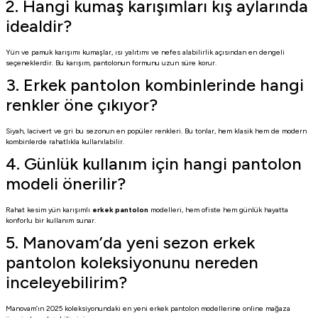
2. Hangi kumaş karışımları kış aylarında
idealdir?
Yün ve pamuk karışımı kumaşlar, ısı yalıtımı ve nefes alabilirlik açısından en dengeli
seçeneklerdir. Bu karışım, pantolonun formunu uzun süre korur.
3. Erkek pantolon kombinlerinde hangi
renkler öne çıkıyor?
Siyah, lacivert ve gri bu sezonun en popüler renkleri. Bu tonlar, hem klasik hem de modern
kombinlerde rahatlıkla kullanılabilir.
4. Günlük kullanım için hangi pantolon
modeli önerilir?
Rahat kesim yün karışımlı
erkek pantolon
modelleri, hem ofiste hem günlük hayatta
konforlu bir kullanım sunar.
5. Manovam’da yeni sezon erkek
pantolon koleksiyonunu nereden
inceleyebilirim?
Manovam’ın 2025 koleksiyonundaki en yeni
erkek pantolon modelleri
ne online mağaza