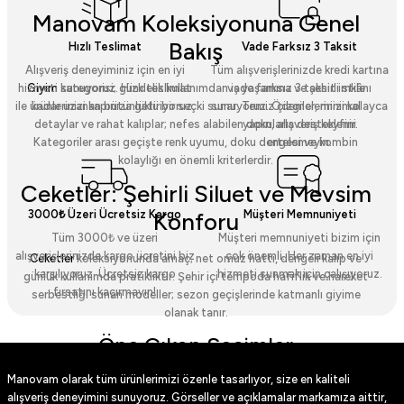
Manovam Koleksiyonuna Genel
Bakış
Hızlı Teslimat
Vade Farksız 3 Taksit
Alışveriş deneyiminiz için en iyi
Tüm alışverişlerinizde kredi kartına
hizmeti sunuyoruz. Hızlı teslimat
vade farksız 3 taksit imkânı
Giyim
kategorisi; gündelik kullanımdan iş yaşamına ve şehirli stile
ile ürünlerinizi kapınıza getiriyoruz.
sunuyoruz. Ödemelerinizi kolayca
kadar uzanan bütünlüklü bir seçki sunar. Temiz çizgiler, minimal
yapın, alışveriş keyfini
detaylar ve rahat kalıplar; nefes alabilen dokularla desteklenir.
ertelemeyin.
Kategoriler arası geçişte renk uyumu, doku dengesi ve kombin
kolaylığı en önemli kriterlerdir.
Ceketler: Şehirli Siluet ve Mevsim
3000₺ Üzeri Ücretsiz Kargo
Müşteri Memnuniyeti
Konforu
Tüm 3000₺ ve üzeri
Müşteri memnuniyeti bizim için
alışverişlerinizde kargo ücretini biz
çok önemli. Her zaman en iyi
Ceketler
koleksiyonunda amaç; net omuz hattı, dengeli kalıp ve
karşılıyoruz. Ücretsiz kargo
hizmeti sunmak için çalışıyoruz.
günlük kullanımda pratikliktir. Şehir içi tempoda hafiflik ve hareket
fırsatını kaçırmayın!
serbestliği sunan modeller; sezon geçişlerinde katmanlı giyime
olanak tanır.
Öne Çıkan Seçimler
Manovam olarak tüm ürünlerimizi özenle tasarlıyor, size en kaliteli
Suni Deri Ceket
: Düz yüzey, modern kesim ve günlük stil için yüksek uyum.
Kahverengi Suni Deri Ceket
: Sıcak tonlarla sofistike bir görünüm.
alışveriş deneyimini sunuyoruz. Görseller ve açıklamalar markamıza aittir,