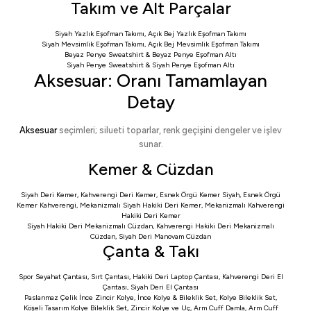
Takım ve Alt Parçalar
Siyah Yazlık Eşofman Takımı
,
Açık Bej Yazlık Eşofman Takımı
Siyah Mevsimlik Eşofman Takımı
,
Açık Bej Mevsimlik Eşofman Takımı
Beyaz Penye Sweatshirt
&
Beyaz Penye Eşofman Altı
Siyah Penye Sweatshirt
&
Siyah Penye Eşofman Altı
Aksesuar: Oranı Tamamlayan
Detay
Aksesuar
seçimleri; silueti toparlar, renk geçişini dengeler ve işlev
sunar.
Kemer & Cüzdan
Siyah Deri Kemer
,
Kahverengi Deri Kemer
,
Esnek Örgü Kemer Siyah
,
Esnek Örgü
Kemer Kahverengi
,
Mekanizmalı Siyah Hakiki Deri Kemer
,
Mekanizmalı Kahverengi
Hakiki Deri Kemer
Siyah Hakiki Deri Mekanizmalı Cüzdan
,
Kahverengi Hakiki Deri Mekanizmalı
Cüzdan
,
Siyah Deri Manovam Cüzdan
Çanta & Takı
Spor Seyahat Çantası
,
Sırt Çantası
,
Hakiki Deri Laptop Çantası
,
Kahverengi Deri El
Çantası
,
Siyah Deri El Çantası
Paslanmaz Çelik İnce Zincir Kolye
,
İnce Kolye & Bileklik Set
,
Kolye Bileklik Set
,
Köşeli Tasarım Kolye Bileklik Set
,
Zincir Kolye ve Uç
,
Arm Cuff Damla
,
Arm Cuff