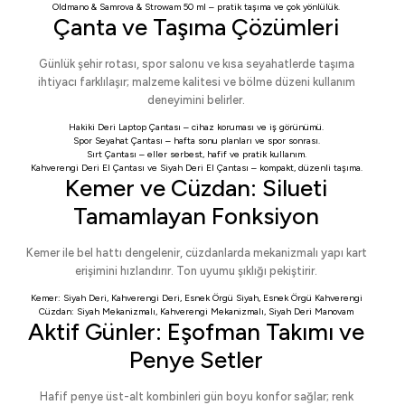
Oldmano & Samrova & Strowam 50 ml
– pratik taşıma ve çok yönlülük.
Çanta ve Taşıma Çözümleri
Günlük şehir rotası, spor salonu ve kısa seyahatlerde taşıma
ihtiyacı farklılaşır; malzeme kalitesi ve bölme düzeni kullanım
deneyimini belirler.
Hakiki Deri Laptop Çantası
– cihaz koruması ve iş görünümü.
Spor Seyahat Çantası
– hafta sonu planları ve spor sonrası.
Sırt Çantası
– eller serbest, hafif ve pratik kullanım.
Kahverengi Deri El Çantası
ve
Siyah Deri El Çantası
– kompakt, düzenli taşıma.
Kemer ve Cüzdan: Silueti
Tamamlayan Fonksiyon
Kemer ile bel hattı dengelenir, cüzdanlarda mekanizmalı yapı kart
erişimini hızlandırır. Ton uyumu şıklığı pekiştirir.
Kemer:
Siyah Deri
,
Kahverengi Deri
,
Esnek Örgü Siyah
,
Esnek Örgü Kahverengi
Cüzdan:
Siyah Mekanizmalı
,
Kahverengi Mekanizmalı
,
Siyah Deri Manovam
Aktif Günler: Eşofman Takımı ve
Penye Setler
Hafif penye üst-alt kombinleri gün boyu konfor sağlar; renk