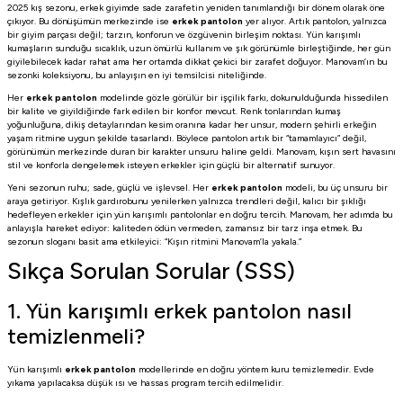
2025 kış sezonu, erkek giyimde sade zarafetin yeniden tanımlandığı bir dönem olarak öne
çıkıyor. Bu dönüşümün merkezinde ise
erkek pantolon
yer alıyor. Artık pantolon, yalnızca
bir giyim parçası değil; tarzın, konforun ve özgüvenin birleşim noktası. Yün karışımlı
kumaşların sunduğu sıcaklık, uzun ömürlü kullanım ve şık görünümle birleştiğinde, her gün
giyilebilecek kadar rahat ama her ortamda dikkat çekici bir zarafet doğuyor. Manovam’ın bu
sezonki koleksiyonu, bu anlayışın en iyi temsilcisi niteliğinde.
Her
erkek pantolon
modelinde gözle görülür bir işçilik farkı, dokunulduğunda hissedilen
bir kalite ve giyildiğinde fark edilen bir konfor mevcut. Renk tonlarından kumaş
yoğunluğuna, dikiş detaylarından kesim oranına kadar her unsur, modern şehirli erkeğin
yaşam ritmine uygun şekilde tasarlandı. Böylece pantolon artık bir “tamamlayıcı” değil,
görünümün merkezinde duran bir karakter unsuru haline geldi. Manovam, kışın sert havasını
stil ve konforla dengelemek isteyen erkekler için güçlü bir alternatif sunuyor.
Yeni sezonun ruhu; sade, güçlü ve işlevsel. Her
erkek pantolon
modeli, bu üç unsuru bir
araya getiriyor. Kışlık gardırobunu yenilerken yalnızca trendleri değil, kalıcı bir şıklığı
hedefleyen erkekler için yün karışımlı pantolonlar en doğru tercih. Manovam, her adımda bu
anlayışla hareket ediyor: kaliteden ödün vermeden, zamansız bir tarz inşa etmek. Bu
sezonun sloganı basit ama etkileyici: “Kışın ritmini Manovam’la yakala.”
Sıkça Sorulan Sorular (SSS)
1. Yün karışımlı erkek pantolon nasıl
temizlenmeli?
Yün karışımlı
erkek pantolon
modellerinde en doğru yöntem kuru temizlemedir. Evde
yıkama yapılacaksa düşük ısı ve hassas program tercih edilmelidir.