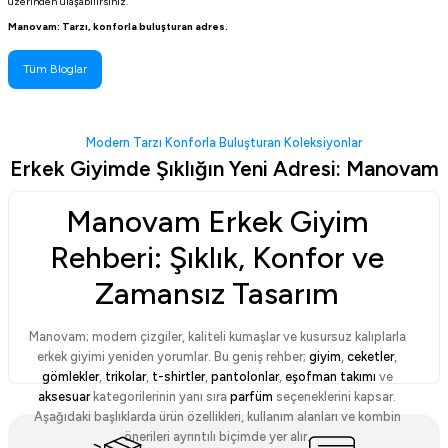
üzerinden ulaşabilirsiniz.
Manovam: Tarzı, konforla buluşturan adres.
Tüm Bloglar
Modern Tarzı Konforla Buluşturan Koleksiyonlar
Erkek Giyimde Şıklığın Yeni Adresi: Manovam
Manovam Erkek Giyim
Rehberi: Şıklık, Konfor ve
Zamansız Tasarım
Manovam; modern çizgiler, kaliteli kumaşlar ve kusursuz kalıplarla
erkek giyimi yeniden yorumlar. Bu geniş rehber;
giyim
,
ceketler
,
gömlekler
,
trikolar
,
t-shirtler
,
pantolonlar
,
eşofman takımı
ve
aksesuar
kategorilerinin yanı sıra
parfüm
seçeneklerini kapsar.
Aşağıdaki başlıklarda ürün özellikleri, kullanım alanları ve kombin
önerileri ayrıntılı biçimde yer alır.