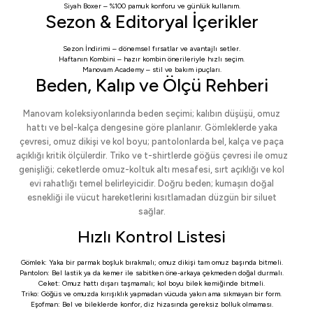
Siyah Boxer
– %100 pamuk konforu ve günlük kullanım.
Sezon & Editoryal İçerikler
Sezon İndirimi
– dönemsel fırsatlar ve avantajlı setler.
Haftanın Kombini
– hazır kombin önerileriyle hızlı seçim.
Manovam Academy
– stil ve bakım ipuçları.
Beden, Kalıp ve Ölçü Rehberi
Manovam koleksiyonlarında beden seçimi; kalıbın düşüşü, omuz
hattı ve bel-kalça dengesine göre planlanır. Gömleklerde yaka
çevresi, omuz dikişi ve kol boyu; pantolonlarda bel, kalça ve paça
açıklığı kritik ölçülerdir. Triko ve t-shirtlerde göğüs çevresi ile omuz
genişliği; ceketlerde omuz-koltuk altı mesafesi, sırt açıklığı ve kol
evi rahatlığı temel belirleyicidir. Doğru beden; kumaşın doğal
esnekliği ile vücut hareketlerini kısıtlamadan düzgün bir siluet
sağlar.
Hızlı Kontrol Listesi
Gömlek: Yaka bir parmak boşluk bırakmalı; omuz dikişi tam omuz başında bitmeli.
Pantolon: Bel lastik ya da kemer ile sabitken öne-arkaya çekmeden doğal durmalı.
Ceket: Omuz hattı dışarı taşmamalı; kol boyu bilek kemiğinde bitmeli.
Triko: Göğüs ve omuzda kırışıklık yapmadan vücuda yakın ama sıkmayan bir form.
Eşofman: Bel ve bileklerde konfor, diz hizasında gereksiz bolluk olmaması.