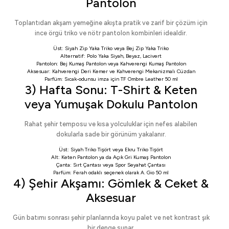
Pantolon
Toplantıdan akşam yemeğine akışta pratik ve zarif bir çözüm için
ince örgü triko ve nötr pantolon kombinleri idealdir.
Üst:
Siyah Zip Yaka Triko
veya
Bej Zip Yaka Triko
Alternatif:
Polo Yaka Siyah
,
Beyaz
,
Lacivert
Pantolon:
Bej Kumaş Pantolon
veya
Kahverengi Kumaş Pantolon
Aksesuar:
Kahverengi Deri Kemer
ve
Kahverengi Mekanizmalı Cüzdan
Parfüm: Sıcak-odunsu imza için
TF Ombre Leather 50 ml
3) Hafta Sonu: T-Shirt & Keten
veya Yumuşak Dokulu Pantolon
Rahat şehir temposu ve kısa yolculuklar için nefes alabilen
dokularla sade bir görünüm yakalanır.
Üst:
Siyah Triko Tişört
veya
Ekru Triko Tişört
Alt:
Keten Pantolon
ya da
Açık Gri Kumaş Pantolon
Çanta:
Sırt Çantası
veya
Spor Seyahat Çantası
Parfüm: Ferah odaklı seçenek olarak
A. Gio 50 ml
4) Şehir Akşamı: Gömlek & Ceket &
Aksesuar
Gün batımı sonrası şehir planlarında koyu palet ve net kontrast şık
bir denge sunar.