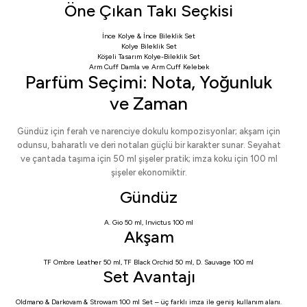
Öne Çıkan Takı Seçkisi
İnce Kolye & İnce Bileklik Set
Kolye Bileklik Set
Köşeli Tasarım Kolye-Bileklik Set
Arm Cuff Damla
ve
Arm Cuff Kelebek
Parfüm Seçimi: Nota, Yoğunluk
ve Zaman
Gündüz için ferah ve narenciye dokulu kompozisyonlar; akşam için
odunsu, baharatlı ve deri notaları güçlü bir karakter sunar. Seyahat
ve çantada taşıma için 50 ml şişeler pratik; imza koku için 100 ml
şişeler ekonomiktir.
Gündüz
A. Gio 50 ml
,
Invictus 100 ml
Akşam
TF Ombre Leather 50 ml
,
TF Black Orchid 50 ml
,
D. Sauvage 100 ml
Set Avantajı
Oldmano & Darkovam & Strowam 100 ml Set
– üç farklı imza ile geniş kullanım alanı.