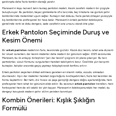
gardıropta daha fazla kombin olanağı yaratır.
Manovam’ın
koyu lacivert kalın kumaş pantolon
modeli, klasik zarafeti modern bir çizgiyle
buluşturuyor. Bu pantolon, beyaz gömleklerle ofis tarzında, bej trikolarla ise günlük şehir
kombinlerinde mükemmel uyum sağlar. Kumaşın mat dokusu, fazla parlak olmayan yüzeyiyle
kış kombinlerine profesyonel bir hava katar. Manovam’ın
erkek pantolon koleksiyonu
genelinde renk ve doku dengesi, sade zarafetin ana unsuru olarak öne çıkar.
Erkek Pantolon Seçiminde Duruş ve
Kesim Önemi
Bir
erkek pantolon
modelinin farkı, kesiminde gizlidir. Klasik düz kesim, rahat ama düzenli
bir siluet sunarken; dar kesim modeller daha modern bir görünüm sağlar. 2025 sezonunda
Manovam, bu iki anlayışı birleştiren “yarı dar kesim” çizgisini ön plana çıkarıyor. Bu tarz
pantolonlar, vücut formunu vurgularken hareket kabiliyetini korur. Özellikle yün karışımlı
kumaşlar, kalıplar arasında geçiş yapmayı kolaylaştırarak konforu artırır.
Erkek pantolon seçerken dikkat edilmesi gereken en önemli nokta, vücudu sıkmadan
oturmasıdır. Aşırı dar modeller hareket özgürlüğünü kısıtlayabilirken, fazla bol kesimler de
formu kaybettirir. Bel hattı, diz hizası ve paça genişliği dengesi doğru ayarlandığında, hem
profesyonel hem rahat bir görünüm elde edilir. Bu sezonun
erkek pantolon
trendleri, hem
fonksiyonel hem de stil odaklı bir yön taşıyor. Manovam’ın koleksiyonundaki her model, bu
dengeyi koruyarak modern şehir stilini yeniden tanımlıyor.
Kombin Önerileri: Kışlık Şıklığın
Formülü