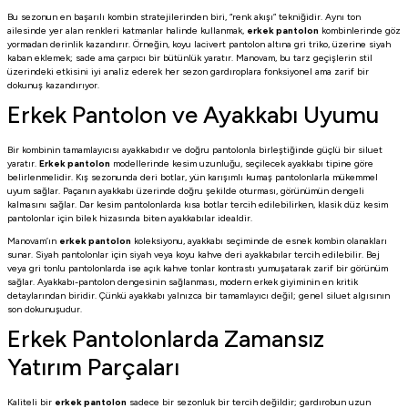
Bu sezonun en başarılı kombin stratejilerinden biri, “renk akışı” tekniğidir. Aynı ton
ailesinde yer alan renkleri katmanlar halinde kullanmak,
erkek pantolon
kombinlerinde göz
yormadan derinlik kazandırır. Örneğin, koyu lacivert pantolon altına gri triko, üzerine siyah
kaban eklemek; sade ama çarpıcı bir bütünlük yaratır. Manovam, bu tarz geçişlerin stil
üzerindeki etkisini iyi analiz ederek her sezon gardıroplara fonksiyonel ama zarif bir
dokunuş kazandırıyor.
Erkek Pantolon ve Ayakkabı Uyumu
Bir kombinin tamamlayıcısı ayakkabıdır ve doğru pantolonla birleştiğinde güçlü bir siluet
yaratır.
Erkek pantolon
modellerinde kesim uzunluğu, seçilecek ayakkabı tipine göre
belirlenmelidir. Kış sezonunda deri botlar, yün karışımlı kumaş pantolonlarla mükemmel
uyum sağlar. Paçanın ayakkabı üzerinde doğru şekilde oturması, görünümün dengeli
kalmasını sağlar. Dar kesim pantolonlarda kısa botlar tercih edilebilirken, klasik düz kesim
pantolonlar için bilek hizasında biten ayakkabılar idealdir.
Manovam’ın
erkek pantolon
koleksiyonu, ayakkabı seçiminde de esnek kombin olanakları
sunar. Siyah pantolonlar için siyah veya koyu kahve deri ayakkabılar tercih edilebilir. Bej
veya gri tonlu pantolonlarda ise açık kahve tonlar kontrastı yumuşatarak zarif bir görünüm
sağlar. Ayakkabı-pantolon dengesinin sağlanması, modern erkek giyiminin en kritik
detaylarından biridir. Çünkü ayakkabı yalnızca bir tamamlayıcı değil; genel siluet algısının
son dokunuşudur.
Erkek Pantolonlarda Zamansız
Yatırım Parçaları
Kaliteli bir
erkek pantolon
sadece bir sezonluk bir tercih değildir; gardırobun uzun