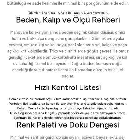
bütünlüğü ve sade kesimler ile minimal bir spor görünüm elde edilir.
Takımlar:
Siyah Yazlık
,
Açık Bej Yazlık
,
Siyah Mevsimlik
,
Beden, Kalıp ve Ölçü Rehberi
Manovam koleksiyonlarında beden seçimi; kalıbın düşüşü, omuz
hattı ve bel-kalça dengesine göre planlanır. Gömleklerde yaka
çevresi, omuz dikişi ve kol boyu; pantolonlarda bel, kalça ve paça
açıklığı kritik ölçülerdir. Triko ve t-shirtlerde göğüs çevresi ile omuz
genişliği; ceketlerde omuz-koltuk altı mesafesi, sırt açıklığı ve kol
evi rahatlığı temel belirleyicidir. Doğru beden; kumaşın doğal
esnekliği ile vücut hareketlerini kısıtlamadan düzgün bir siluet
sağlar.
Hızlı Kontrol Listesi
Gömlek: Yaka bir parmak boşluk bırakmalı; omuz dikişi tam omuz başında bitmeli.
Pantolon: Bel lastik ya da kemer ile sabitken öne-arkaya çekmeden doğal durmalı.
Ceket: Omuz hattı dışarı taşmamalı; kol boyu bilek kemiğinde bitmeli.
Triko: Göğüs ve omuzda kırışıklık yapmadan vücuda yakın ama sıkmayan bir form.
Eşofman: Bel ve bileklerde konfor, diz hizasında gereksiz bolluk olmaması.
Renk Paleti ve Doku Dengesi
Minimal ve zarif bir gardırop için siyah, lacivert, beyaz, ekru, bej,