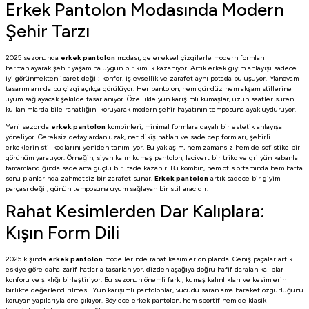
Erkek Pantolon Modasında Modern
Şehir Tarzı
2025 sezonunda
erkek pantolon
modası, geleneksel çizgilerle modern formları
harmanlayarak şehir yaşamına uygun bir kimlik kazanıyor. Artık erkek giyim anlayışı sadece
iyi görünmekten ibaret değil; konfor, işlevsellik ve zarafet aynı potada buluşuyor. Manovam
tasarımlarında bu çizgi açıkça görülüyor. Her pantolon, hem gündüz hem akşam stillerine
uyum sağlayacak şekilde tasarlanıyor. Özellikle yün karışımlı kumaşlar, uzun saatler süren
kullanımlarda bile rahatlığını koruyarak modern şehir hayatının temposuna ayak uyduruyor.
Yeni sezonda
erkek pantolon
kombinleri, minimal formlara dayalı bir estetik anlayışa
yöneliyor. Gereksiz detaylardan uzak, net dikiş hatları ve sade cep formları, şehirli
erkeklerin stil kodlarını yeniden tanımlıyor. Bu yaklaşım, hem zamansız hem de sofistike bir
görünüm yaratıyor. Örneğin, siyah kalın kumaş pantolon, lacivert bir triko ve gri yün kabanla
tamamlandığında sade ama güçlü bir ifade kazanır. Bu kombin, hem ofis ortamında hem hafta
sonu planlarında zahmetsiz bir zarafet sunar.
Erkek pantolon
artık sadece bir giyim
parçası değil, günün temposuna uyum sağlayan bir stil aracıdır.
Rahat Kesimlerden Dar Kalıplara:
Kışın Form Dili
2025 kışında
erkek pantolon
modellerinde rahat kesimler ön planda. Geniş paçalar artık
eskiye göre daha zarif hatlarla tasarlanıyor, dizden aşağıya doğru hafif daralan kalıplar
konforu ve şıklığı birleştiriyor. Bu sezonun önemli farkı, kumaş kalınlıkları ve kesimlerin
birlikte değerlendirilmesi. Yün karışımlı pantolonlar, vücudu saran ama hareket özgürlüğünü
koruyan yapılarıyla öne çıkıyor. Böylece erkek pantolon, hem sportif hem de klasik