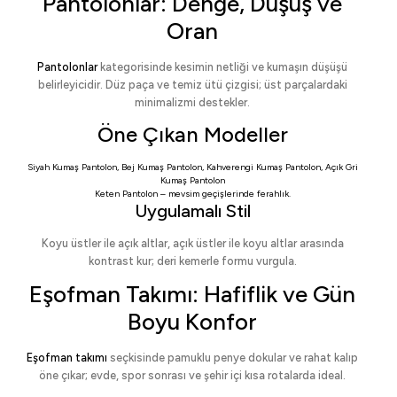
Pantolonlar: Denge, Düşüş ve
Oran
Pantolonlar
kategorisinde kesimin netliği ve kumaşın düşüşü
belirleyicidir. Düz paça ve temiz ütü çizgisi; üst parçalardaki
minimalizmi destekler.
Öne Çıkan Modeller
Siyah Kumaş Pantolon
,
Bej Kumaş Pantolon
,
Kahverengi Kumaş Pantolon
,
Açık Gri
Kumaş Pantolon
Keten Pantolon
– mevsim geçişlerinde ferahlık.
Uygulamalı Stil
Koyu üstler ile açık altlar, açık üstler ile koyu altlar arasında
kontrast kur; deri kemerle formu vurgula.
Eşofman Takımı: Hafiflik ve Gün
Boyu Konfor
Eşofman takımı
seçkisinde pamuklu penye dokular ve rahat kalıp
öne çıkar; evde, spor sonrası ve şehir içi kısa rotalarda ideal.