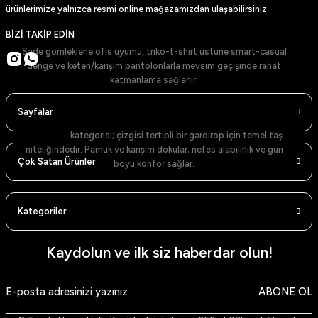
Siyah Kışlık Suni Deri Ceket
: Soğuk havalarda şık koruma.
ürünlerimize yalnızca resmi online mağazamızdan ulaşabilirsiniz.
Kahverengi Kışlık Suni Deri Ceket
: Mevsimsel yalıtım ve zarif doku.
Kullanım İpuçları
BİZİ TAKİP EDİN
Sade gömleklerle ofis uyumu, triko-t-shirt üstüne smart-casual
denge ve keten/karışım pantolonlarla mevsim geçişinde rahat
katmanlama sağlanır.
Gömlekler: Net Yaka, Temiz Duruş
Sayfalar
Gömlekler
kategorisi; çizgisi tertipli bir gardırop için temel taş
niteliğindedir. Pamuk ve karışım dokular; nefes alabilirlik ve gün
Çok Satan Ürünler
boyu konfor sağlar.
Renk Skalası ve Modeller
Kategoriler
Beyaz Gömlek (Dik Yaka)
– sade ve zamansız.
Mavi Gömlek (Dik Yaka)
– ferah ve şehirli.
Lacivert Gömlek (Dik Yaka)
– güçlü kontrast.
Siyah Gömlek (Dik Yaka)
– akşam stilinde net siluet.
Kaydolun ve ilk siz haberdar olun!
Beyaz Gömlek (Klasik Yaka)
– resmi görünüm.
Lacivert Gömlek (Klasik Yaka)
– koyu paletlerle uyum.
Siyah Gömlek (Klasik Yaka)
– keskin kontrast ve minimalizm.
ABONE OL
Açık Mavi Gömlek
– gündelik ve ofis arası geçiş.
Haki Gömlek
– toprak tonlarıyla doğal denge.
Stil Notu