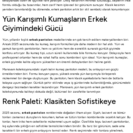
detaylardaki özen ve işçilikle fark yaratıyor. Dikiş hatlarının minimal tutulduğu, ceplerin ince
formlu olduğu bu tasarımlar, hem zarif hem işlevsel bir görünüm sunuyor. Klasik kesimin
yeniden tanımlandığı bu dönemde, erkek pantolon artık bir stil sembolü olarak konumlanıyor.
Yün Karışımlı Kumaşların Erkek
Giyimindeki Gücü
Yün, yıllardır kışlık
erkek pantolon
modellerinde en çok tercih edilen materyallerden biri.
Ancak 2025 sezonunda bu kumaş, karışım formülleriyle daha modern bir hal aldı. Yün ve
pamuk karışımlı pantolonlar, hem ısı yalıtımı hem de esneklik sunarak günlük giyimde
konforu artırıyor. Bu kumaş tipi, uzun süreli kullanımda bile formunu koruyor. Dolayısıyla hem
profesyonel ortamlar hem de rahat hafta sonu kombinleri için ideal. Yün karışımlı kumaşlar,
erkek giyimde kalite algısını yükselten en önemli detaylardan biri haline geldi.
Manovam koleksiyonundaki
siyah kalın kumaş pantolon
modeli, bu anlayışın en güçlü
örneklerinden biri. Formu koruyan yapısı, yüksek oranda yün karışımıyla birleşerek
mükemmel bir denge oluşturuyor. Bu pantolon, hem klasik ayakkabılarla hem de botlarla
kolayca uyum sağlıyor. Günlük şehir stilinde veya iş günlerinde kullanıldığında, görünümdeki
dengeyi bozmadan karakter kazandırıyor. Manovam, yün karışımlı erkek pantolon
koleksiyonunda kaliteyi dokuda değil, bütünsel bir zarafette tanımlıyor.
Renk Paleti: Klasikten Sofistikeye
2025 sezonu,
erkek pantolon
renklerinde doğadan ilham alıyor. Siyah, lacivert ve kömür
tonları zamansız duruşlarını korurken, kahve ve tütün tonları kombinlerde sıcaklık katıyor. Bu
tonlar, hem triko hem ceketlerle mükemmel uyum sağlar. Özellikle koyu lacivert pantolonlar,
kış aylarında şıklığın en sofistike temsilcilerinden biridir. Bu tarz bir görünüm, sade ama
karakterli bir erkek giyim anlayışını temsil eder. Renk seçiminde nötr tonlara yönelmek,