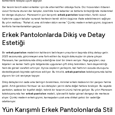
kombinlere kolayca uyum sağlıyor.
Dar kesim tercih eden erkekler için de alternatifler oldukça fazla. Diz hizasından itibaren
vücut formuna oturan dar kalıplar, özellikle kısa kabanlar ve botlarla birleştiğinde mükemmel
bir denge oluşturur. Manovam’ın yün karışımlı
erkek pantolon
tasarımları, farklı vücut
tiplerine uygun kalıplar sunarak herkesin kendi stilini özgürce ifade edebilmesini sağlıyor.
Bu yılın mottosu: “Rahat ol, ama stilinden ödün verme.” Çünkü modern erkek giyimi, özgüveni
konforla harmanlamaktan geçiyor.
Erkek Pantolonlarda Dikiş ve Detay
Estetiği
Bir
erkek pantolon
modelinin kalitesini belirleyen unsurların başında dikiş detayı gelir.
2025 sezonunda, görünmeyen ama fark edilen bu küçük dokunuşlar ön plana çıkıyor.
Manovam, her pantolonunda dikiş estetiğine özel bir önem veriyor. Paça geçişleri, cep
köşeleri ve kemer hattı gibi bölgelerde uygulanan çift dikiş teknikleri, hem dayanıklılığı
hem de görsel zarafeti artırıyor. Ayrıca ceplerin yerleşimi, bel hattının vücuda oturuşunu
destekleyecek biçimde optimize ediliyor. Bu titizlik,
erkek pantolon
koleksiyonunda kalite
algısını bir üst seviyeye taşıyor.
Dikiş detaylarının sade ama belirgin bırakılması, minimal erkek modasının bir parçası haline
geldi. Artık gereksiz fermuar ve süs detayları yerini daha doğal hatlara bırakıyor. Bu sayede
pantolon, sadece bir kıyafet değil; teknik bir tasarım ürünü haline geliyor. Bu yılın Manovam
koleksiyonunda her
erkek pantolon
modeli, işlevsellik kadar görsel dengeyi de merkeze
alıyor. Çünkü modern erkek giyimi, karmaşadan uzak ama dikkat çekici bir sadeliğe
odaklanıyor.
Yün Karışımlı Erkek Pantolonlarda Stil