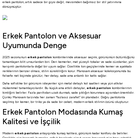
erkek pantolon, artık sadece bir giysi değil; mevsimden bağımsız bir stil yatırımına
dönüşmüştür.
Erkek Pantolon ve Aksesuar
Uyumunda Denge
2025 sezonunun
erkek pantolon
kombinlerinde aksesuar seçimi, görünümün bütünlüğünü
tamamlayan kilit unsurlardan biri. Deri kemerler, mat yüzeyli tokalar ve sade cüzdanlar, yün
karışımlı pantolonlarla doğal bir uyum sağlar. Özellikle ton geçişlerinde kemer ve ayakkabı
renklerinin benzer olması, stilin sürekliliğini korur. Manovam aksesuar koleksiyonunda bu
felsefe net biçimde görülür; her detay, sade ama anlamlı bir katkı sağlar.
Daha sofistike bir görünüm isteyenler için metal detaylı kol saatleri veya yün atkılar
mükemmel tamamlayıcılardır. Bu küçük ama etkili detaylar,
erkek pantolon
kombinlerinin
kimliğini belirler. Fazla parıltıdan uzak durmak, sade şıklığın korunması açısından önemlidir.
Çünkü Manovam tarzında her zaman “fazlasız zarafet” ön plandadır. Doğru pantolonla
seçilmiş bir kemer, bir triko ya da sade bir ceket; modern erkek stilinin özünü oluşturur.
Erkek Pantolon Modasında Kumaş
Kalitesi ve İşçilik
Modern
erkek pantolon
anlayışında kumaş kalitesi, görünüm kadar konforu da belirler.
Özellikle yün karışımlı kumaşlar, soğuk havalarda vücut ısısını koruyarak gün boyu rahatlık