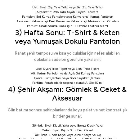
Üst:
Siyah Zip Yaka Triko
veya
Bej Zip Yaka Triko
Alternatif:
Polo Yaka Siyah
,
Beyaz
,
Lacivert
Pantolon:
Bej Kumaş Pantolon
veya
Kahverengi Kumaş Pantolon
Aksesuar:
Kahverengi Deri Kemer
ve
Kahverengi Mekanizmalı Cüzdan
Parfüm: Sıcak-odunsu imza için
TF Ombre Leather 50 ml
3) Hafta Sonu: T-Shirt & Keten
veya Yumuşak Dokulu Pantolon
Rahat şehir temposu ve kısa yolculuklar için nefes alabilen
dokularla sade bir görünüm yakalanır.
Üst:
Siyah Triko Tişört
veya
Ekru Triko Tişört
Alt:
Keten Pantolon
ya da
Açık Gri Kumaş Pantolon
Çanta:
Sırt Çantası
veya
Spor Seyahat Çantası
Parfüm: Ferah odaklı seçenek olarak
A. Gio 50 ml
4) Şehir Akşamı: Gömlek & Ceket &
Aksesuar
Gün batımı sonrası şehir planlarında koyu palet ve net kontrast şık
bir denge sunar.
Gömlek:
Siyah Klasik Yaka
veya
Beyaz Klasik Yaka
Ceket:
Siyah Kışlık Suni Deri Ceket
Takı:
İnce Zincir Kolye
veya
Zincir Kolye ve Uç