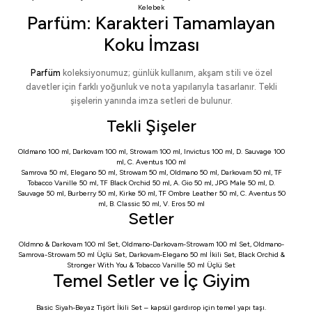
Kelebek
Parfüm: Karakteri Tamamlayan
Koku İmzası
Parfüm
koleksiyonumuz; günlük kullanım, akşam stili ve özel
davetler için farklı yoğunluk ve nota yapılarıyla tasarlanır. Tekli
şişelerin yanında imza setleri de bulunur.
Tekli Şişeler
Oldmano 100 ml
,
Darkovam 100 ml
,
Strowam 100 ml
,
Invictus 100 ml
,
D. Sauvage 100
ml
,
C. Aventus 100 ml
Samrova 50 ml
,
Elegano 50 ml
,
Strowam 50 ml
,
Oldmano 50 ml
,
Darkovam 50 ml
,
TF
Tobacco Vanille 50 ml
,
TF Black Orchid 50 ml
,
A. Gio 50 ml
,
JPG Male 50 ml
,
D.
Sauvage 50 ml
,
Burberry 50 ml
,
Kirke 50 ml
,
TF Ombre Leather 50 ml
,
C. Aventus 50
ml
,
B. Classic 50 ml
,
V. Eros 50 ml
Setler
Oldmno & Darkovam 100 ml Set
,
Oldmano-Darkovam-Strowam 100 ml Set
,
Oldmano-
Samrova-Strowam 50 ml Üçlü Set
,
Darkovam-Elegano 50 ml İkili Set
,
Black Orchid &
Stronger With You & Tobacco Vanille 50 ml Üçlü Set
Temel Setler ve İç Giyim
Basic Siyah-Beyaz Tişört İkili Set
– kapsül gardırop için temel yapı taşı.