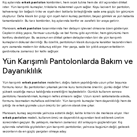
Kış aylarında
erkek pantolon
kombinleri, hem sıcak tutma hem de stil açısından dikkat
ister. Yün karışımlı kumaşlar, trikolarla mükemmel uyum sağlar. Koyu lacivert bir pantolon,
kahverengi bir boğazlı triko ve siyah deri botlarla birleştiğinde sade ama güçlü bir görünüm
oluşturur. Daha klasik bir çizgi için siyah kalın kumaş pantolon, beyaz gömlek ve yün kabanla
tamamlanabilir. Bu tarz kombinler, kış aylarında konfor ve zarafeti bir araya getirir.
Manovam,
erkek pantolon
tasarımlarında her detayın işlevsel olmasına özen gösteriyor.
Ceplerin dikiş yapısı, fermuar uzunluğu ve bel formu gibi ayrıntılar, hem görünümü hem
konforu destekliyor. Bu sezonun en dikkat çeken detaylarından biri de yün karışımlı
kumaşların dokusal derinliği. Bu özellik, pantolonun klasik duruşuna karakter kazandırırken
aynı zamanda modern bir dokunuş ekliyor. Her parça, sade bir şıklık arayan erkeklerin
gardırobuna zamansız bir katkı sağlıyor.
Yün Karışımlı Pantolonlarda Bakım ve
Dayanıklılık
Yün karışımlı
erkek pantolon
modelleri, doğru bakım yapıldığında uzun yıllar boyunca
formunu korur. Bu pantolonları yıkamak yerine kuru temizleme önerilir, çünkü doğal lifler
yüksek sıcaklığa maruz kaldığında esnekliğini kaybedebilir. Günlük kullanım sonrası
pantolonu havalandırmak, kumaşın nefes almasını sağlar. Uzun süreli saklamalarda askıda,
formunu bozmadan muhafaza edilmelidir. Yün karışımlı kumaşlar hem dayanıklılığı hem de
şıklığı ile erkek giyimde uzun ömürlü bir yatırım olarak öne çıkar.
Manovam, kumaş seçiminde yalnızca estetik değil, kalite kriterini de merkeze alıyor. Her
erkek pantolon
modeli, kullanım ömrü ve dayanıklılık açısından test edilerek üretim
sürecinden geçiyor. Bu yaklaşım, markanın zamansız stil anlayışını güçlendiriyor. Kış
aylarında rahatlıkla giyilebilen yün karışımlı pantolonlar, yalnızca bugünün değil, gelecek
sezonların da en güçlü parçaları olmaya aday.