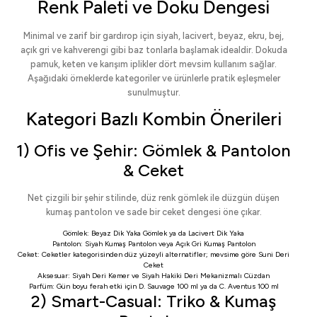
Renk Paleti ve Doku Dengesi
Minimal ve zarif bir gardırop için siyah, lacivert, beyaz, ekru, bej,
açık gri ve kahverengi gibi baz tonlarla başlamak idealdir. Dokuda
pamuk, keten ve karışım iplikler dört mevsim kullanım sağlar.
Aşağıdaki örneklerde kategoriler ve ürünlerle pratik eşleşmeler
sunulmuştur.
Kategori Bazlı Kombin Önerileri
1) Ofis ve Şehir: Gömlek & Pantolon
& Ceket
Net çizgili bir şehir stilinde, düz renk gömlek ile düzgün düşen
kumaş pantolon ve sade bir ceket dengesi öne çıkar.
Gömlek:
Beyaz Dik Yaka Gömlek
ya da
Lacivert Dik Yaka
Pantolon:
Siyah Kumaş Pantolon
veya
Açık Gri Kumaş Pantolon
Ceket:
Ceketler
kategorisinden düz yüzeyli alternatifler; mevsime göre
Suni Deri
Ceket
Aksesuar:
Siyah Deri Kemer
ve
Siyah Hakiki Deri Mekanizmalı Cüzdan
Parfüm: Gün boyu ferah etki için
D. Sauvage 100 ml
ya da
C. Aventus 100 ml
2) Smart-Casual: Triko & Kumaş