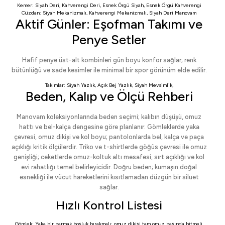
Kemer:
Siyah Deri
,
Kahverengi Deri
,
Esnek Örgü Siyah
,
Esnek Örgü Kahverengi
Cüzdan:
Siyah Mekanizmalı
,
Kahverengi Mekanizmalı
,
Siyah Deri Manovam
Aktif Günler: Eşofman Takımı ve
Penye Setler
Hafif penye üst-alt kombinleri gün boyu konfor sağlar; renk
bütünlüğü ve sade kesimler ile minimal bir spor görünüm elde edilir.
Takımlar:
Siyah Yazlık
,
Açık Bej Yazlık
,
Siyah Mevsimlik
,
Beden, Kalıp ve Ölçü Rehberi
Manovam koleksiyonlarında beden seçimi; kalıbın düşüşü, omuz
hattı ve bel-kalça dengesine göre planlanır. Gömleklerde yaka
çevresi, omuz dikişi ve kol boyu; pantolonlarda bel, kalça ve paça
açıklığı kritik ölçülerdir. Triko ve t-shirtlerde göğüs çevresi ile omuz
genişliği; ceketlerde omuz-koltuk altı mesafesi, sırt açıklığı ve kol
evi rahatlığı temel belirleyicidir. Doğru beden; kumaşın doğal
esnekliği ile vücut hareketlerini kısıtlamadan düzgün bir siluet
sağlar.
Hızlı Kontrol Listesi
Gömlek: Yaka bir parmak boşluk bırakmalı; omuz dikişi tam omuz başında bitmeli.