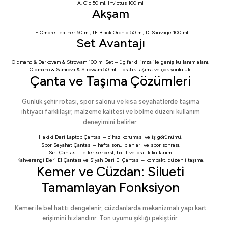
A. Gio 50 ml
,
Invictus 100 ml
Akşam
TF Ombre Leather 50 ml
,
TF Black Orchid 50 ml
,
D. Sauvage 100 ml
Set Avantajı
Oldmano & Darkovam & Strowam 100 ml Set
– üç farklı imza ile geniş kullanım alanı.
Oldmano & Samrova & Strowam 50 ml
– pratik taşıma ve çok yönlülük.
Çanta ve Taşıma Çözümleri
Günlük şehir rotası, spor salonu ve kısa seyahatlerde taşıma
ihtiyacı farklılaşır; malzeme kalitesi ve bölme düzeni kullanım
deneyimini belirler.
Hakiki Deri Laptop Çantası
– cihaz koruması ve iş görünümü.
Spor Seyahat Çantası
– hafta sonu planları ve spor sonrası.
Sırt Çantası
– eller serbest, hafif ve pratik kullanım.
Kahverengi Deri El Çantası
ve
Siyah Deri El Çantası
– kompakt, düzenli taşıma.
Kemer ve Cüzdan: Silueti
Tamamlayan Fonksiyon
Kemer ile bel hattı dengelenir, cüzdanlarda mekanizmalı yapı kart
erişimini hızlandırır. Ton uyumu şıklığı pekiştirir.