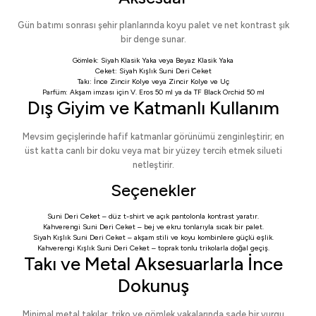
Gün batımı sonrası şehir planlarında koyu palet ve net kontrast şık
bir denge sunar.
Gömlek:
Siyah Klasik Yaka
veya
Beyaz Klasik Yaka
Ceket:
Siyah Kışlık Suni Deri Ceket
Takı:
İnce Zincir Kolye
veya
Zincir Kolye ve Uç
Parfüm: Akşam imzası için
V. Eros 50 ml
ya da
TF Black Orchid 50 ml
Dış Giyim ve Katmanlı Kullanım
Mevsim geçişlerinde hafif katmanlar görünümü zenginleştirir; en
üst katta canlı bir doku veya mat bir yüzey tercih etmek silueti
netleştirir.
Seçenekler
Suni Deri Ceket
– düz t-shirt ve açık pantolonla kontrast yaratır.
Kahverengi Suni Deri Ceket
– bej ve ekru tonlarıyla sıcak bir palet.
Siyah Kışlık Suni Deri Ceket
– akşam stili ve koyu kombinlere güçlü eşlik.
Kahverengi Kışlık Suni Deri Ceket
– toprak tonlu trikolarla doğal geçiş.
Takı ve Metal Aksesuarlarla İnce
Dokunuş
Minimal metal takılar, triko ve gömlek yakalarında sade bir vurgu