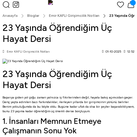
Peşin Fiyatına 3 Taksit!
Anasayfa
Bloglar
Emir KAFLI Girişimcilik Notları
23 Yaşında Öğre
23 Yaşında Öğrendiğim Üç
Hayat Dersi
Emir KAFLI Girişimcilik Notları
01-10-2025
12:52
23 Yaşında Öğrendiğim Üç
Hayat Dersi
Başarıya giden yol çoğu zaman yalnızca iş fikirlerinden değil, hayata bakış açımızdan geçer.
Genç yaşta edinilen bazı farkındalıklar, ilerleyen yıllarda bir girişimcinin yönünü belirler.
Benim yolculuğumda da bu böyle oldu. Bugüne kadar ufak da olsa bir şeyler başarabildiysem,
bunu 23 yaşıma kadar öğrendiğim üç önemli derse borçluyum.
1. İnsanları Memnun Etmeye
Çalışmanın Sonu Yok