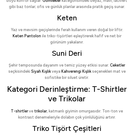
boyu konfor sağlar.
Gömlekler
kategorisindeki beyaz, mavi, lacivert
gibi baz tonlar; ofis ve günlük planlar arasında pratik geçiş sunar.
Keten
Yaz ve mevsim geçişlerinde ferah kullanım veren doğal bir liftir.
Keten Pantolon
ile triko-tişörtleri eşleştirerek hafif ve net bir
görünüm yakalanır.
Suni Deri
Şehir temposunda dayanım ve temiz yüzey etkisi sunar.
Ceketler
seçkisindeki
Siyah Kışlık
veya
Kahverengi Kışlık
seçenekleri mat ve
sofistike bir siluet üretir.
Kategori Derinleştirme: T-Shirtler
ve Trikolar
T-shirtler
ve
trikolar
, katmanlı giyimin omurgasıdır. Ton-ton ve
kontrast denemeleriyle dolabın çok yönlülüğünü artırır.
Triko Tişört Çeşitleri