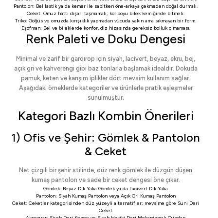
Pantolon: Bel lastik ya da kemer ile sabitken öne-arkaya çekmeden doğal durmalı.
Ceket: Omuz hattı dışarı taşmamalı; kol boyu bilek kemiğinde bitmeli.
Triko: Göğüs ve omuzda kırışıklık yapmadan vücuda yakın ama sıkmayan bir form.
Eşofman: Bel ve bileklerde konfor, diz hizasında gereksiz bolluk olmaması.
Renk Paleti ve Doku Dengesi
Minimal ve zarif bir gardırop için siyah, lacivert, beyaz, ekru, bej,
açık gri ve kahverengi gibi baz tonlarla başlamak idealdir. Dokuda
pamuk, keten ve karışım iplikler dört mevsim kullanım sağlar.
Aşağıdaki örneklerde kategoriler ve ürünlerle pratik eşleşmeler
sunulmuştur.
Kategori Bazlı Kombin Önerileri
1) Ofis ve Şehir: Gömlek & Pantolon
& Ceket
Net çizgili bir şehir stilinde, düz renk gömlek ile düzgün düşen
kumaş pantolon ve sade bir ceket dengesi öne çıkar.
Gömlek:
Beyaz Dik Yaka Gömlek
ya da
Lacivert Dik Yaka
Pantolon:
Siyah Kumaş Pantolon
veya
Açık Gri Kumaş Pantolon
Ceket:
Ceketler
kategorisinden düz yüzeyli alternatifler; mevsime göre
Suni Deri
Ceket
Aksesuar:
Siyah Deri Kemer
ve
Siyah Hakiki Deri Mekanizmalı Cüzdan