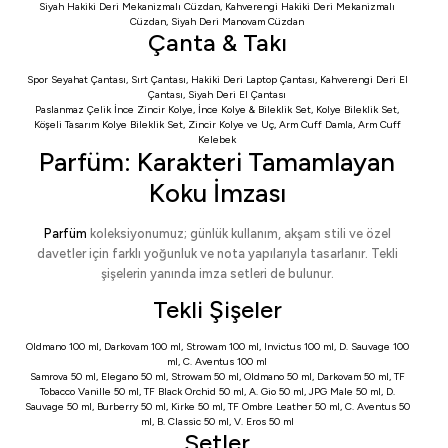
Siyah Hakiki Deri Mekanizmalı Cüzdan
,
Kahverengi Hakiki Deri Mekanizmalı
Cüzdan
,
Siyah Deri Manovam Cüzdan
Çanta & Takı
Spor Seyahat Çantası
,
Sırt Çantası
,
Hakiki Deri Laptop Çantası
,
Kahverengi Deri El
Çantası
,
Siyah Deri El Çantası
Paslanmaz Çelik İnce Zincir Kolye
,
İnce Kolye & Bileklik Set
,
Kolye Bileklik Set
,
Köşeli Tasarım Kolye Bileklik Set
,
Zincir Kolye ve Uç
,
Arm Cuff Damla
,
Arm Cuff
Kelebek
Parfüm: Karakteri Tamamlayan
Koku İmzası
Parfüm
koleksiyonumuz; günlük kullanım, akşam stili ve özel
davetler için farklı yoğunluk ve nota yapılarıyla tasarlanır. Tekli
şişelerin yanında imza setleri de bulunur.
Tekli Şişeler
Oldmano 100 ml
,
Darkovam 100 ml
,
Strowam 100 ml
,
Invictus 100 ml
,
D. Sauvage 100
ml
,
C. Aventus 100 ml
Samrova 50 ml
,
Elegano 50 ml
,
Strowam 50 ml
,
Oldmano 50 ml
,
Darkovam 50 ml
,
TF
Tobacco Vanille 50 ml
,
TF Black Orchid 50 ml
,
A. Gio 50 ml
,
JPG Male 50 ml
,
D.
Sauvage 50 ml
,
Burberry 50 ml
,
Kirke 50 ml
,
TF Ombre Leather 50 ml
,
C. Aventus 50
ml
,
B. Classic 50 ml
,
V. Eros 50 ml
Setler