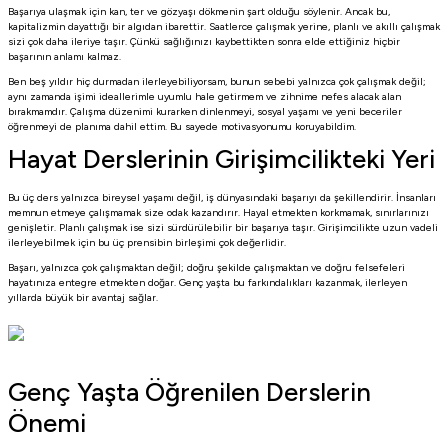
Başarıya ulaşmak için kan, ter ve gözyaşı dökmenin şart olduğu söylenir. Ancak bu,
kapitalizmin dayattığı bir algıdan ibarettir. Saatlerce çalışmak yerine, planlı ve akıllı çalışmak
sizi çok daha ileriye taşır. Çünkü sağlığınızı kaybettikten sonra elde ettiğiniz hiçbir
başarının anlamı kalmaz.
Ben beş yıldır hiç durmadan ilerleyebiliyorsam, bunun sebebi yalnızca çok çalışmak değil;
aynı zamanda işimi ideallerimle uyumlu hale getirmem ve zihnime nefes alacak alan
bırakmamdır. Çalışma düzenimi kurarken dinlenmeyi, sosyal yaşamı ve yeni beceriler
öğrenmeyi de planıma dahil ettim. Bu sayede motivasyonumu koruyabildim.
Hayat Derslerinin Girişimcilikteki Yeri
Bu üç ders yalnızca bireysel yaşamı değil, iş dünyasındaki başarıyı da şekillendirir. İnsanları
memnun etmeye çalışmamak size odak kazandırır. Hayal etmekten korkmamak, sınırlarınızı
genişletir. Planlı çalışmak ise sizi sürdürülebilir bir başarıya taşır. Girişimcilikte uzun vadeli
ilerleyebilmek için bu üç prensibin birleşimi çok değerlidir.
Başarı, yalnızca çok çalışmaktan değil; doğru şekilde çalışmaktan ve doğru felsefeleri
hayatınıza entegre etmekten doğar. Genç yaşta bu farkındalıkları kazanmak, ilerleyen
yıllarda büyük bir avantaj sağlar.
Genç Yaşta Öğrenilen Derslerin
Önemi