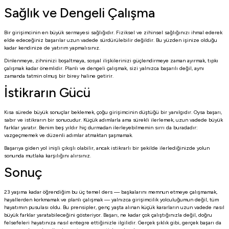
Sağlık ve Dengeli Çalışma
Bir girişimcinin en büyük sermayesi sağlığıdır. Fiziksel ve zihinsel sağlığınızı ihmal ederek
elde edeceğiniz başarılar uzun vadede sürdürülebilir değildir. Bu yüzden işinize olduğu
kadar kendinize de yatırım yapmalısınız.
Dinlenmeye, zihninizi boşaltmaya, sosyal ilişkilerinizi güçlendirmeye zaman ayırmak, tıpkı
çalışmak kadar önemlidir. Planlı ve dengeli çalışmak, sizi yalnızca başarılı değil, aynı
zamanda tatmin olmuş bir birey haline getirir.
İstikrarın Gücü
Kısa sürede büyük sonuçlar beklemek, çoğu girişimcinin düştüğü bir yanılgıdır. Oysa başarı,
sabır ve istikrarın bir sonucudur. Küçük adımlarla ama sürekli ilerlemek, uzun vadede büyük
farklar yaratır. Benim beş yıldır hiç durmadan ilerleyebilmemin sırrı da buradadır:
vazgeçmemek ve düzenli adımlar atmaktan şaşmamak.
Başarıya giden yol inişli çıkışlı olabilir, ancak istikrarlı bir şekilde ilerlediğinizde yolun
sonunda mutlaka karşılığını alırsınız.
Sonuç
23 yaşıma kadar öğrendiğim bu üç temel ders — başkalarını memnun etmeye çalışmamak,
hayallerden korkmamak ve planlı çalışmak — yalnızca girişimcilik yolculuğumun değil, tüm
hayatımın pusulası oldu. Bu prensipler, genç yaşta alınan küçük kararların uzun vadede nasıl
büyük farklar yaratabileceğini gösteriyor. Başarı, ne kadar çok çalıştığınızla değil, doğru
felsefeleri hayatınıza nasıl entegre ettiğinizle ilgilidir. Gerçek şıklık gibi, gerçek başarı da