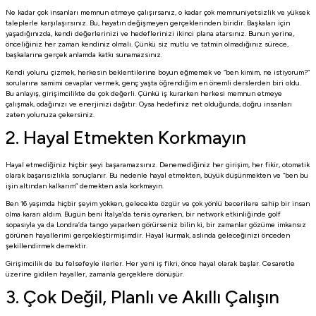
Ne kadar çok insanları memnun etmeye çalışırsanız, o kadar çok memnuniyetsizlik ve yüksek
taleplerle karşılaşırsınız. Bu, hayatın değişmeyen gerçeklerinden biridir. Başkaları için
yaşadığınızda, kendi değerlerinizi ve hedeflerinizi ikinci plana atarsınız. Bunun yerine,
önceliğiniz her zaman kendiniz olmalı. Çünkü siz mutlu ve tatmin olmadığınız sürece,
başkalarına gerçek anlamda katkı sunamazsınız.
Kendi yolunu çizmek, herkesin beklentilerine boyun eğmemek ve “ben kimim, ne istiyorum?”
sorularına samimi cevaplar vermek, genç yaşta öğrendiğim en önemli derslerden biri oldu.
Bu anlayış, girişimcilikte de çok değerli. Çünkü iş kurarken herkesi memnun etmeye
çalışmak, odağınızı ve enerjinizi dağıtır. Oysa hedefiniz net olduğunda, doğru insanları
zaten yolunuza çekersiniz.
2. Hayal Etmekten Korkmayın
Hayal etmediğiniz hiçbir şeyi başaramazsınız. Denemediğiniz her girişim, her fikir, otomatik
olarak başarısızlıkla sonuçlanır. Bu nedenle hayal etmekten, büyük düşünmekten ve “ben bu
işin altından kalkarım” demekten asla korkmayın.
Ben 16 yaşımda hiçbir şeyim yokken, gelecekte özgür ve çok yönlü becerilere sahip bir insan
olma kararı aldım. Bugün beni İtalya’da tenis oynarken, bir network etkinliğinde golf
sopasıyla ya da Londra’da tango yaparken görürseniz bilin ki, bir zamanlar gözüme imkansız
görünen hayallerimi gerçekleştirmişimdir. Hayal kurmak, aslında geleceğinizi önceden
şekillendirmek demektir.
Girişimcilik de bu felsefeyle ilerler. Her yeni iş fikri, önce hayal olarak başlar. Cesaretle
üzerine gidilen hayaller, zamanla gerçeklere dönüşür.
3. Çok Değil, Planlı ve Akıllı Çalışın