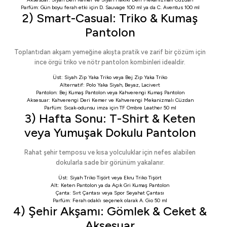
Parfüm: Gün boyu ferah etki için
D. Sauvage 100 ml
ya da
C. Aventus 100 ml
2) Smart-Casual: Triko & Kumaş
Pantolon
Toplantıdan akşam yemeğine akışta pratik ve zarif bir çözüm için
ince örgü triko ve nötr pantolon kombinleri idealdir.
Üst:
Siyah Zip Yaka Triko
veya
Bej Zip Yaka Triko
Alternatif:
Polo Yaka Siyah
,
Beyaz
,
Lacivert
Pantolon:
Bej Kumaş Pantolon
veya
Kahverengi Kumaş Pantolon
Aksesuar:
Kahverengi Deri Kemer
ve
Kahverengi Mekanizmalı Cüzdan
Parfüm: Sıcak-odunsu imza için
TF Ombre Leather 50 ml
3) Hafta Sonu: T-Shirt & Keten
veya Yumuşak Dokulu Pantolon
Rahat şehir temposu ve kısa yolculuklar için nefes alabilen
dokularla sade bir görünüm yakalanır.
Üst:
Siyah Triko Tişört
veya
Ekru Triko Tişört
Alt:
Keten Pantolon
ya da
Açık Gri Kumaş Pantolon
Çanta:
Sırt Çantası
veya
Spor Seyahat Çantası
Parfüm: Ferah odaklı seçenek olarak
A. Gio 50 ml
4) Şehir Akşamı: Gömlek & Ceket &
Aksesuar