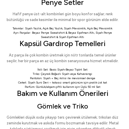
Penye Setler
Hafif penye üst-alt kombinleri gün boyu konfor sağlar; renk
bütünlüğü ve sade kesimler ile minimal bir spor görünüm elde edilir.
Takımlar:
Siyah Yazlık
,
Açık Bej Yazlık
,
Siyah Mevsimlik
,
Açık Bej Mevsimlik
Ayrı Parçalar:
Beyaz Penye Sweatshirt
&
Beyaz Eşofman Altı
,
Siyah Penye
Sweatshirt
&
Siyah Eşofman Altı
Kapsül Gardırop Temelleri
Az parça ile çok kombin üretmek için nötr tonlarda temel ürünler
seçilir; her bir parça en az üç kombin senaryosuna hizmet etmelidir.
İkili Set:
Basic Siyah-Beyaz Tişört Set
Triko:
Çeyrek Boğazlı Siyah
veya
Kahverengi
Pantolon:
Siyah
+
Bej
ikilisi ile mevsimsel denge
Ceket:
Siyah Suni Deri
– kotasız smart görünüm için pratik üst kat
Parfüm: Günlük/akşam çiftli kullanım için
Üçlü 50 ml Set
Bakım ve Kullanım Önerileri
Gömlek ve Triko
Gömlekleri düşük ısıda yıkayıp ters çevirerek ütülemek; trikoları düz
zeminde kurutmak ve askıda formu bozmamak tavsiye edilir. Metal
takılarla sürtünmeyi azaltmak için giyip çıkarırken dikkatli olmak