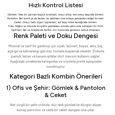
Hızlı Kontrol Listesi
Gömlek: Yaka bir parmak boşluk bırakmalı; omuz dikişi tam omuz başında bitmeli.
Pantolon: Bel lastik ya da kemer ile sabitken öne-arkaya çekmeden doğal durmalı.
Ceket: Omuz hattı dışarı taşmamalı; kol boyu bilek kemiğinde bitmeli.
Triko: Göğüs ve omuzda kırışıklık yapmadan vücuda yakın ama sıkmayan bir form.
Eşofman: Bel ve bileklerde konfor, diz hizasında gereksiz bolluk olmaması.
Renk Paleti ve Doku Dengesi
Minimal ve zarif bir gardırop için siyah, lacivert, beyaz, ekru, bej,
açık gri ve kahverengi gibi baz tonlarla başlamak idealdir. Dokuda
pamuk, keten ve karışım iplikler dört mevsim kullanım sağlar.
Aşağıdaki örneklerde kategoriler ve ürünlerle pratik eşleşmeler
sunulmuştur.
Kategori Bazlı Kombin Önerileri
1) Ofis ve Şehir: Gömlek & Pantolon
& Ceket
Net çizgili bir şehir stilinde, düz renk gömlek ile düzgün düşen
kumaş pantolon ve sade bir ceket dengesi öne çıkar.