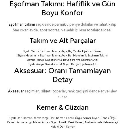
Eşofman Takımı: Hafiflik ve Gün
Boyu Konfor
Eşofman takımı
seçkisinde pamuklu penye dokular ve rahat kalıp
öne çıkar; evde, spor sonrası ve şehir içi kısa rotalarda ideal.
Takım ve Alt Parçalar
Siyah Yazlık Eşofman Takımı
,
Açık Bej Yazlık Eşofman Takımı
Siyah Mevsimlik Eşofman Takımı
,
Açık Bej Mevsimlik Eşofman Takımı
Beyaz Penye Sweatshirt
&
Beyaz Penye Eşofman Altı
Siyah Penye Sweatshirt
&
Siyah Penye Eşofman Altı
Aksesuar: Oranı Tamamlayan
Detay
Aksesuar
seçimleri; silueti toparlar, renk geçişini dengeler ve işlev
sunar.
Kemer & Cüzdan
Siyah Deri Kemer
,
Kahverengi Deri Kemer
,
Esnek Örgü Kemer Siyah
,
Esnek Örgü
Kemer Kahverengi
,
Mekanizmalı Siyah Hakiki Deri Kemer
,
Mekanizmalı Kahverengi
Hakiki Deri Kemer