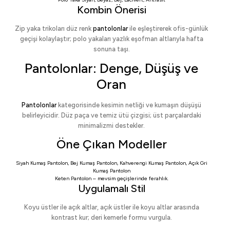
Kombin Önerisi
Zip yaka trikoları düz renk
pantolonlar
ile eşleştirerek ofis-günlük
geçişi kolaylaştır; polo yakaları yazlık eşofman altlarıyla hafta
sonuna taşı.
Pantolonlar: Denge, Düşüş ve
Oran
Pantolonlar
kategorisinde kesimin netliği ve kumaşın düşüşü
belirleyicidir. Düz paça ve temiz ütü çizgisi; üst parçalardaki
minimalizmi destekler.
Öne Çıkan Modeller
Siyah Kumaş Pantolon
,
Bej Kumaş Pantolon
,
Kahverengi Kumaş Pantolon
,
Açık Gri
Kumaş Pantolon
Keten Pantolon
– mevsim geçişlerinde ferahlık.
Uygulamalı Stil
Koyu üstler ile açık altlar, açık üstler ile koyu altlar arasında
kontrast kur; deri kemerle formu vurgula.