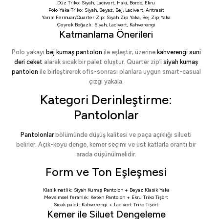
Düz Triko:
Siyah
,
Lacivert
,
Haki
,
Bordo
,
Ekru
Polo Yaka Triko:
Siyah
,
Beyaz
,
Bej
,
Lacivert
,
Antrasit
Yarım Fermuar/Quarter Zip:
Siyah Zip Yaka
,
Bej Zip Yaka
Çeyrek Boğazlı:
Siyah
,
Lacivert
,
Kahverengi
Katmanlama Önerileri
Polo yakayı
bej kumaş pantolon
ile eşleştir; üzerine
kahverengi suni
deri ceket
alarak sıcak bir palet oluştur. Quarter zip’i
siyah kumaş
pantolon
ile birleştirerek ofis-sonrası planlara uygun smart-casual
çizgi yakala.
Kategori Derinleştirme:
Pantolonlar
Pantolonlar
bölümünde düşüş kalitesi ve paça açıklığı silueti
belirler. Açık-koyu denge, kemer seçimi ve üst katlarla orantı bir
arada düşünülmelidir.
Form ve Ton Eşleşmesi
Klasik netlik:
Siyah Kumaş Pantolon
+
Beyaz Klasik Yaka
Mevsimsel ferahlık:
Keten Pantolon
+
Ekru Triko Tişört
Sıcak palet:
Kahverengi
+
Lacivert Triko Tişört
Kemer ile Siluet Dengeleme