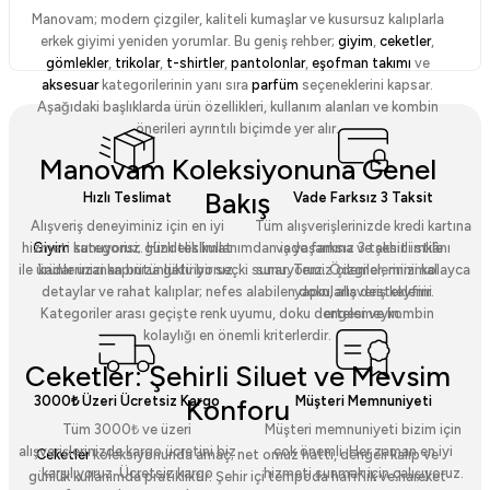
Manovam; modern çizgiler, kaliteli kumaşlar ve kusursuz kalıplarla
erkek giyimi yeniden yorumlar. Bu geniş rehber;
giyim
,
ceketler
,
gömlekler
,
trikolar
,
t-shirtler
,
pantolonlar
,
eşofman takımı
ve
aksesuar
kategorilerinin yanı sıra
parfüm
seçeneklerini kapsar.
Aşağıdaki başlıklarda ürün özellikleri, kullanım alanları ve kombin
önerileri ayrıntılı biçimde yer alır.
Manovam Koleksiyonuna Genel
Bakış
Hızlı Teslimat
Vade Farksız 3 Taksit
Alışveriş deneyiminiz için en iyi
Tüm alışverişlerinizde kredi kartına
hizmeti sunuyoruz. Hızlı teslimat
vade farksız 3 taksit imkânı
Giyim
kategorisi; gündelik kullanımdan iş yaşamına ve şehirli stile
ile ürünlerinizi kapınıza getiriyoruz.
sunuyoruz. Ödemelerinizi kolayca
kadar uzanan bütünlüklü bir seçki sunar. Temiz çizgiler, minimal
yapın, alışveriş keyfini
detaylar ve rahat kalıplar; nefes alabilen dokularla desteklenir.
ertelemeyin.
Kategoriler arası geçişte renk uyumu, doku dengesi ve kombin
kolaylığı en önemli kriterlerdir.
Ceketler: Şehirli Siluet ve Mevsim
3000₺ Üzeri Ücretsiz Kargo
Müşteri Memnuniyeti
Konforu
Tüm 3000₺ ve üzeri
Müşteri memnuniyeti bizim için
alışverişlerinizde kargo ücretini biz
çok önemli. Her zaman en iyi
Ceketler
koleksiyonunda amaç; net omuz hattı, dengeli kalıp ve
karşılıyoruz. Ücretsiz kargo
hizmeti sunmak için çalışıyoruz.
günlük kullanımda pratikliktir. Şehir içi tempoda hafiflik ve hareket