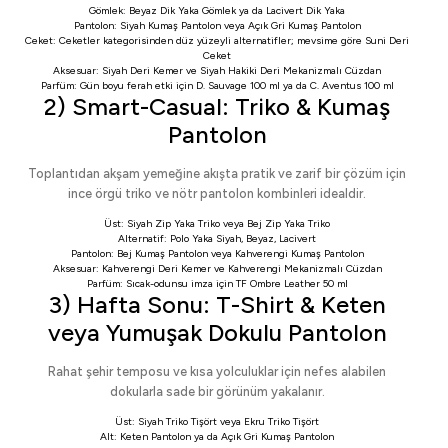
Gömlek:
Beyaz Dik Yaka Gömlek
ya da
Lacivert Dik Yaka
Pantolon:
Siyah Kumaş Pantolon
veya
Açık Gri Kumaş Pantolon
Ceket:
Ceketler
kategorisinden düz yüzeyli alternatifler; mevsime göre
Suni Deri
Ceket
Aksesuar:
Siyah Deri Kemer
ve
Siyah Hakiki Deri Mekanizmalı Cüzdan
Parfüm: Gün boyu ferah etki için
D. Sauvage 100 ml
ya da
C. Aventus 100 ml
2) Smart-Casual: Triko & Kumaş
Pantolon
Toplantıdan akşam yemeğine akışta pratik ve zarif bir çözüm için
ince örgü triko ve nötr pantolon kombinleri idealdir.
Üst:
Siyah Zip Yaka Triko
veya
Bej Zip Yaka Triko
Alternatif:
Polo Yaka Siyah
,
Beyaz
,
Lacivert
Pantolon:
Bej Kumaş Pantolon
veya
Kahverengi Kumaş Pantolon
Aksesuar:
Kahverengi Deri Kemer
ve
Kahverengi Mekanizmalı Cüzdan
Parfüm: Sıcak-odunsu imza için
TF Ombre Leather 50 ml
3) Hafta Sonu: T-Shirt & Keten
veya Yumuşak Dokulu Pantolon
Rahat şehir temposu ve kısa yolculuklar için nefes alabilen
dokularla sade bir görünüm yakalanır.
Üst:
Siyah Triko Tişört
veya
Ekru Triko Tişört
Alt:
Keten Pantolon
ya da
Açık Gri Kumaş Pantolon