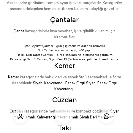
Aksesuarlar görünümü tamamlayan işlevsel parçalardır. Kategoriler
arasında dolaşırken hem estetik hem kullanım kolaylığı gözetilir.
Çantalar
Çanta
kategorisinde kısa seyahat, iş ve günlük kullanım için
alternatifler:
Spor Seyahat Çantası
– geniş iç hacim ve düzenli bölmeler.
Sırt Çantası
– eller serbest, hafif yapı.
Hakiki Deri Laptop Çantası
– cihaz koruması ve profesyonel görünüm.
Kahverengi Deri El Çantası
,
Siyah Deri El Çantası
– kompakt ve düzenli taşıma.
Kemer
Kemer
kategorisinde hakiki deri ve esnek örgü seçenekleri ile form
desteklenir:
Siyah
,
Kahverengi
,
Esnek Örgü Siyah
,
Esnek Örgü
Kahverengi
.
Cüzdan
Cüzdan
kategorisinde mekanizmalı ve kompakt çözümler:
Siyah
Mekanizmalı
,
Kahverengi Mekanizmalı
,
Siyah Deri Manovam
.
Takı