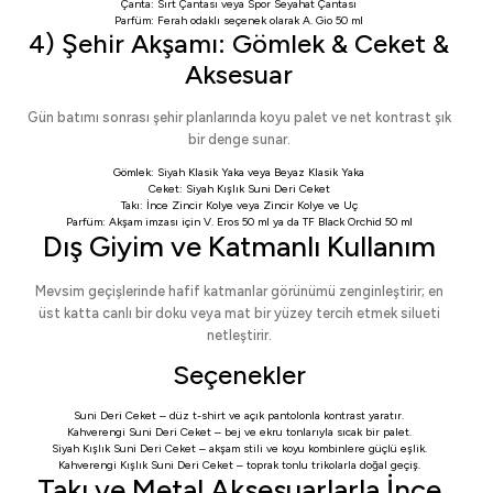
Çanta:
Sırt Çantası
veya
Spor Seyahat Çantası
Parfüm: Ferah odaklı seçenek olarak
A. Gio 50 ml
4) Şehir Akşamı: Gömlek & Ceket &
Aksesuar
Gün batımı sonrası şehir planlarında koyu palet ve net kontrast şık
bir denge sunar.
Gömlek:
Siyah Klasik Yaka
veya
Beyaz Klasik Yaka
Ceket:
Siyah Kışlık Suni Deri Ceket
Takı:
İnce Zincir Kolye
veya
Zincir Kolye ve Uç
Parfüm: Akşam imzası için
V. Eros 50 ml
ya da
TF Black Orchid 50 ml
Dış Giyim ve Katmanlı Kullanım
Mevsim geçişlerinde hafif katmanlar görünümü zenginleştirir; en
üst katta canlı bir doku veya mat bir yüzey tercih etmek silueti
netleştirir.
Seçenekler
Suni Deri Ceket
– düz t-shirt ve açık pantolonla kontrast yaratır.
Kahverengi Suni Deri Ceket
– bej ve ekru tonlarıyla sıcak bir palet.
Siyah Kışlık Suni Deri Ceket
– akşam stili ve koyu kombinlere güçlü eşlik.
Kahverengi Kışlık Suni Deri Ceket
– toprak tonlu trikolarla doğal geçiş.
Takı ve Metal Aksesuarlarla İnce