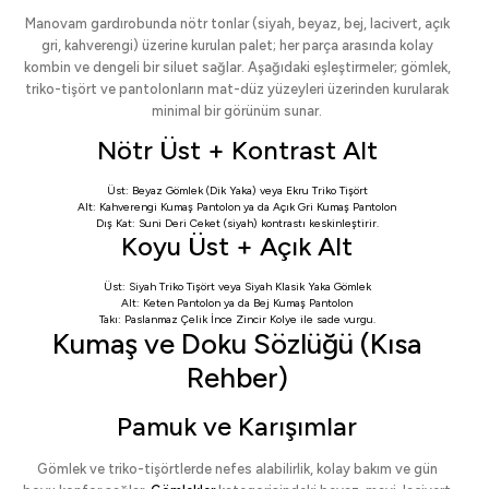
Manovam gardırobunda nötr tonlar (siyah, beyaz, bej, lacivert, açık
gri, kahverengi) üzerine kurulan palet; her parça arasında kolay
kombin ve dengeli bir siluet sağlar. Aşağıdaki eşleştirmeler; gömlek,
triko-tişört ve pantolonların mat-düz yüzeyleri üzerinden kurularak
minimal bir görünüm sunar.
Nötr Üst + Kontrast Alt
Üst:
Beyaz Gömlek (Dik Yaka)
veya
Ekru Triko Tişört
Alt:
Kahverengi Kumaş Pantolon
ya da
Açık Gri Kumaş Pantolon
Dış Kat:
Suni Deri Ceket
(siyah) kontrastı keskinleştirir.
Koyu Üst + Açık Alt
Üst:
Siyah Triko Tişört
veya
Siyah Klasik Yaka Gömlek
Alt:
Keten Pantolon
ya da
Bej Kumaş Pantolon
Takı:
Paslanmaz Çelik İnce Zincir Kolye
ile sade vurgu.
Kumaş ve Doku Sözlüğü (Kısa
Rehber)
Pamuk ve Karışımlar
Gömlek ve triko-tişörtlerde nefes alabilirlik, kolay bakım ve gün