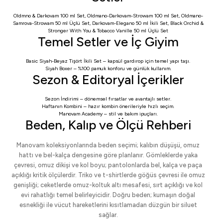
Oldmno & Darkovam 100 ml Set
,
Oldmano-Darkovam-Strowam 100 ml Set
,
Oldmano-
Samrova-Strowam 50 ml Üçlü Set
,
Darkovam-Elegano 50 ml İkili Set
,
Black Orchid &
Stronger With You & Tobacco Vanille 50 ml Üçlü Set
Temel Setler ve İç Giyim
Basic Siyah-Beyaz Tişört İkili Set
– kapsül gardırop için temel yapı taşı.
Siyah Boxer
– %100 pamuk konforu ve günlük kullanım.
Sezon & Editoryal İçerikler
Sezon İndirimi
– dönemsel fırsatlar ve avantajlı setler.
Haftanın Kombini
– hazır kombin önerileriyle hızlı seçim.
Manovam Academy
– stil ve bakım ipuçları.
Beden, Kalıp ve Ölçü Rehberi
Manovam koleksiyonlarında beden seçimi; kalıbın düşüşü, omuz
hattı ve bel-kalça dengesine göre planlanır. Gömleklerde yaka
çevresi, omuz dikişi ve kol boyu; pantolonlarda bel, kalça ve paça
açıklığı kritik ölçülerdir. Triko ve t-shirtlerde göğüs çevresi ile omuz
genişliği; ceketlerde omuz-koltuk altı mesafesi, sırt açıklığı ve kol
evi rahatlığı temel belirleyicidir. Doğru beden; kumaşın doğal
esnekliği ile vücut hareketlerini kısıtlamadan düzgün bir siluet
sağlar.