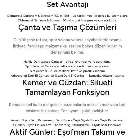
Set Avantajı
Oldmano & Darkovam & Strowam 100 ml Set
– üç farklı imza ile geniş kullanım alanı.
Oldmano & Samrova & Strowam 50 ml
– pratik taşıma ve çok yönlülük.
Çanta ve Taşıma Çözümleri
Günlük şehir rotası, spor salonu ve kısa seyahatlerde taşıma
ihtiyacı farklılaşır; malzeme kalitesi ve bölme düzeni kullanım
deneyimini belirler.
Hakiki Deri Laptop Çantası
– cihaz koruması ve iş görünümü.
Spor Seyahat Çantası
– hafta sonu planları ve spor sonrası.
Sırt Çantası
– eller serbest, hafif ve pratik kullanım.
Kahverengi Deri El Çantası
ve
Siyah Deri El Çantası
– kompakt, düzenli taşıma.
Kemer ve Cüzdan: Silueti
Tamamlayan Fonksiyon
Kemer ile bel hattı dengelenir, cüzdanlarda mekanizmalı yapı kart
erişimini hızlandırır. Ton uyumu şıklığı pekiştirir.
Kemer:
Siyah Deri
,
Kahverengi Deri
,
Esnek Örgü Siyah
,
Esnek Örgü Kahverengi
Cüzdan:
Siyah Mekanizmalı
,
Kahverengi Mekanizmalı
,
Siyah Deri Manovam
Aktif Günler: Eşofman Takımı ve