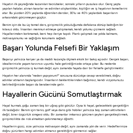
Hayatın ilk çeyreğinde kazanılan tecrübeler, sonraki yılların pusulası olur. Genç yaşta
yapılan hatalar, alınan kararlar ve edinilen alışkanlıklar, kişiliğin ve iş hayatının temellerini
atar. Bu yüzden 20’li yaşlarda öğrenilen dersler, 30’lu ve 40’lı yaşlardaki başarıların
arkasındaki görünmeyen güçtür.
Benim için de bu üç temel ders, girişimcilik yolculuğumda defalarca dönüp baktığım bir
kılavuz oldu. İnsanları memnun etmeye çalışmamak, kendi yolumu çizmemi sağladı.
Hayallerimden korkmamak, beni hep ileriye taşıdı. Planlı çalışmak ise yolda kalmamı,
motivasyonumu ve sağlığımı korumamı sağladı.
Başarı Yolunda Felsefi Bir Yaklaşım
Başarıyı yalnızca kariyer ya da maddi kazançla ölçmek eksik bir bakış açısıdır. Gerçek başarı,
ideallerinizle yaşam tarzınızı uyumlu hale getirdiğinizde ortaya çıkar. Bu nedenle
girişimcilik yalnızca iş kurmak değil, aynı zamanda hayata dair bir felsefe geliştirmektir.
Hayatın her alanında “neden yapıyorum?” sorusuna dürüstçe cevap verebilmek, doğru
adımlar atmanın başlangıcıdır. İnsanların beklentilerinden bağımsız, kendi vizyonunuzu
belirlediğinizde başarı da beraberinde gelir.
Hayallerin Gücünü Somutlaştırmak
Hayal kurmak, çoğu zaman boş bir uğraş gibi görülür. Oysa ki hayal, gelecekteki gerçekliğin
ilk taslağıdır. Benim için tenis, golf veya dans gibi hobiler yalnızca boş zaman aktiviteleri
değil, birer özgürlük simgesi oldu. Bir zamanlar imkansız görünen şeyleri gerçekleştirmek,
girişimcilikte de risk almaktan çekinmemeyi öğretti.
Hayallerin gücü, size yalnızca motivasyon değil; aynı zamanda yön de verir. Hedeflerinize
doğru yürürken hangi adımları atmanız gerektiğini görmenizi sağlar.