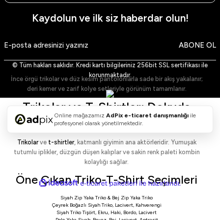
Lacivert Gömlek (Dik Yaka)
– güçlü kontrast.
Siyah Gömlek (Dik Yaka)
– akşam stilinde net siluet.
Kaydolun ve ilk siz haberdar olun!
Beyaz Gömlek (Klasik Yaka)
– resmi görünüm.
Lacivert Gömlek (Klasik Yaka)
– koyu paletlerle uyum.
Siyah Gömlek (Klasik Yaka)
– keskin kontrast ve minimalizm.
ABONE OL
Açık Mavi Gömlek
– gündelik ve ofis arası geçiş.
Haki Gömlek
– toprak tonlarıyla doğal denge.
Stil Notu
© Tüm hakları saklıdır. Kredi kartı bilgileriniz 256bit SSL sertifikası ile
korunmaktadır.
İnce örgü trikolar ve düz kesim pantolonlarla sade bir akış yakalanır;
deri kemer ve zarif kolye setleriyle görünüm tamamlanır.
Trikolar ve T-Shirtler: Dokuda
Online mağazamız
AdPix
e-ticaret danışmanlığı
ile
Konfor, Formda Netlik
profesyonel olarak yönetilmektedir.
Trikolar
ve
t-shirtler
, katmanlı giyimin ana aktörleridir. Yumuşak
tutumlu iplikler, düzgün düşen kalıplar ve sakin renk paleti kombin
kolaylığı sağlar.
Öne Çıkan Triko-T-Shirt Seçimleri
ideasoft
ile
e-
hazırlandı.
ticaret
Siyah Zip Yaka Triko
&
Bej Zip Yaka Triko
paketleri
Çeyrek Boğazlı Siyah Triko
,
Lacivert
,
Kahverengi
Siyah Triko Tişört
,
Ekru
,
Haki
,
Bordo
,
Lacivert
Polo Yaka Siyah
,
Beyaz
,
Bej
,
Lacivert
,
Antrasit