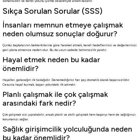
zamansızdır ve kendi yolunu çizme cesaretiyle anlam kazanır.
Sıkça Sorulan Sorular (SSS)
İnsanları memnun etmeye çalışmak
neden olumsuz sonuçlar doğurur?
Çünkü başkalarının beklentilerine göre hareket etmek, kendi hedeflerinizi ve değerlerinizi
geri plana atmanıza neden olur. Bu da uzun vadede tatminsizlik yaratır.
Hayal etmek neden bu kadar
önemlidir?
Hayaller, geleceğin ilk taslağıdır. Denemediğiniz her şey otomatik olarak başarısızlıktır.
Cesurca hayal kurmak, başarı yolundaki ilk adımdır.
Planlı çalışmak ile çok çalışmak
arasındaki fark nedir?
Çok çalışmak sizi yıpratabilir, ancak planlı ve akıllı çalışmak hem başarıyı hem de sağlığınızı
korumanızı sağlar.
Sağlık girişimcilik yolculuğunda neden
bu kadar önemlidir?