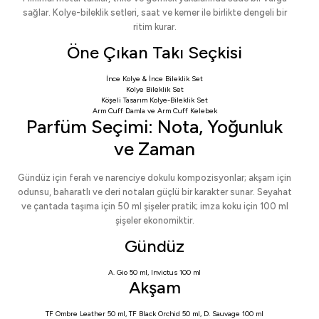
sağlar. Kolye-bileklik setleri, saat ve kemer ile birlikte dengeli bir
ritim kurar.
Öne Çıkan Takı Seçkisi
İnce Kolye & İnce Bileklik Set
Kolye Bileklik Set
Köşeli Tasarım Kolye-Bileklik Set
Arm Cuff Damla
ve
Arm Cuff Kelebek
Parfüm Seçimi: Nota, Yoğunluk
ve Zaman
Gündüz için ferah ve narenciye dokulu kompozisyonlar; akşam için
odunsu, baharatlı ve deri notaları güçlü bir karakter sunar. Seyahat
ve çantada taşıma için 50 ml şişeler pratik; imza koku için 100 ml
şişeler ekonomiktir.
Gündüz
A. Gio 50 ml
,
Invictus 100 ml
Akşam
TF Ombre Leather 50 ml
,
TF Black Orchid 50 ml
,
D. Sauvage 100 ml