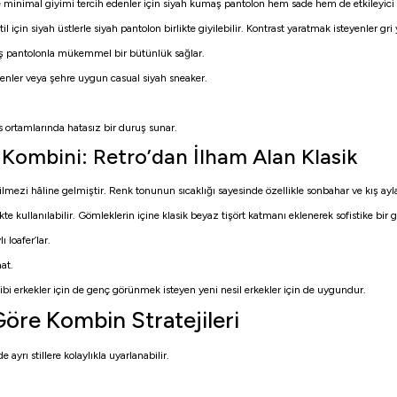
 minimal giyimi tercih edenler için siyah kumaş pantolon hem sade hem de etkileyici
için siyah üstlerle siyah pantolon birlikte giyilebilir. Kontrast yaratmak isteyenler gri 
aş pantolonla mükemmel bir bütünlük sağlar.
senler veya şehre uygun casual siyah sneaker.
 ortamlarında hatasız bir duruş sunar.
ombini: Retro’dan İlham Alan Klasik
lmezi hâline gelmiştir. Renk tonunun sıcaklığı sayesinde özellikle sonbahar ve kış ayl
kte kullanılabilir. Gömleklerin içine klasik beyaz tişört katmanı eklenerek sofistike bir
 loafer’lar.
at.
ahibi erkekler için de genç görünmek isteyen yeni nesil erkekler için de uygundur.
re Kombin Stratejileri
ayrı stillere kolaylıkla uyarlanabilir.