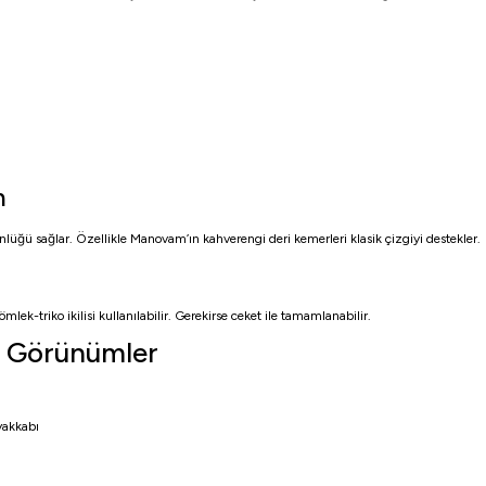
n
lüğü sağlar. Özellikle Manovam’ın kahverengi deri kemerleri klasik çizgiyi destekler.
ek-triko ikilisi kullanılabilir. Gerekirse ceket ile tamamlanabilir.
ci Görünümler
yakkabı