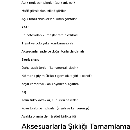
Açık renk pantolonlar (açık gri, bej)
Hafif gömlekler, triko tişörtler
Açık tonlu sneaker’lar, keten çantalar
Yaz:
En nefes alan kumaşlar tercih edilmeli
Tişört ve polo yaka kombinasyonları
Aksesuarlar sade ve doğal tonlarda olmalı
Sonbahar:
Daha sıcak tonlar (kahverengi, siyah)
Katmanlı giyim (triko + gömlek, tişört + ceket)
Koyu kemer ve klasik ayakkabı uyumu
Kış:
Kalın triko kazaklar, suni deri ceketler
Koyu tonlu pantolonlar (siyah ve kahverengi)
Ayakkabılarda deri & süet birlikteliği
Aksesuarlarla Şıklığı Tamamlam