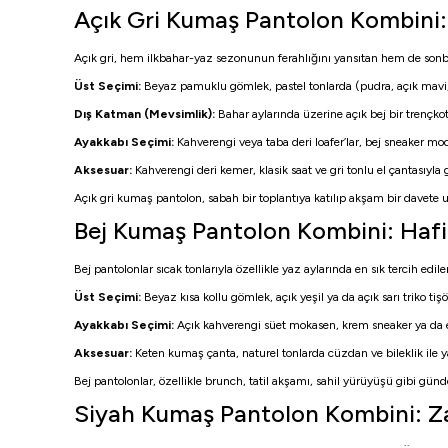
Açık Gri Kumaş Pantolon Kombini:
Açık gri, hem ilkbahar-yaz sezonunun ferahlığını yansıtan hem de sonba
Üst Seçimi:
Beyaz pamuklu gömlek, pastel tonlarda (pudra, açık mavi, mi
Dış Katman (Mevsimlik):
Bahar aylarında üzerine açık bej bir trençkot 
Ayakkabı Seçimi:
Kahverengi veya taba deri loafer’lar, bej sneaker mod
Aksesuar:
Kahverengi deri kemer, klasik saat ve gri tonlu el çantasıy
Açık gri kumaş pantolon, sabah bir toplantıya katılıp akşam bir davete u
Bej Kumaş Pantolon Kombini: Hafif
Bej pantolonlar sıcak tonlarıyla özellikle yaz aylarında en sık tercih ed
Üst Seçimi:
Beyaz kısa kollu gömlek, açık yeşil ya da açık sarı triko ti
Ayakkabı Seçimi:
Açık kahverengi süet mokasen, krem sneaker ya da e
Aksesuar:
Keten kumaş çanta, naturel tonlarda cüzdan ve bileklik ile ya
Bej pantolonlar, özellikle brunch, tatil akşamı, sahil yürüyüşü gibi günd
Siyah Kumaş Pantolon Kombini: Za