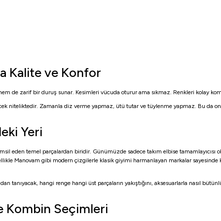
 Kalite ve Konfor
m de zarif bir duruş sunar. Kesimleri vücuda oturur ama sıkmaz. Renkleri kolay kombi
ecek niteliktedir. Zamanla diz verme yapmaz, ütü tutar ve tüylenme yapmaz. Bu da onu 
ki Yeri
sil eden temel parçalardan biridir. Günümüzde sadece takım elbise tamamlayıcısı ola
ikle Manovam gibi modern çizgilerle klasik giyimi harmanlayan markalar sayesinde kum
n tanıyacak, hangi renge hangi üst parçaların yakıştığını, aksesuarlarla nasıl bütünl
e Kombin Seçimleri