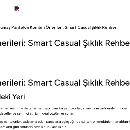
Peşin Fiyatına 3 Taksit!
umaş Pantolon Kombin Önerileri: Smart Casual Şıklık Rehberi
ileri: Smart Casual Şıklık Rehbe
ileri: Smart Casual Şıklık Rehbe
ki Yeri
tamamen resmi ne de tamamen spor olan bu pantolonlar,
smart casual
denilen modern ş
vetler ve şehir içi stil için ideal çözümler sunar.
antolonlar; sade ama etkili parçalarla eşleştiğinde stil sahibi kombinlerin anahtarı h
amlanır gibi soruların cevabını bulacaksınız.