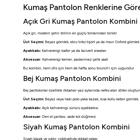
Kumaş Pantolon Renklerine Gör
Açık Gri Kumaş Pantolon Kombini
Açık gri, modern şehir stilinin en güçlü tonlarından biridir.
Üst Seçimi:
Beyaz gömlek, ekru triko tişört ya da mavi Oxford gömlek
Ayakkabı:
Kahverengi loafer ya da lacivert sneaker.
Aksesuar:
Kahverengi kemer, paslanmaz çelik saat.
Bu kombin, hem ofis için hem de hafta sonu brunch’ı için uygundur.
Bej Kumaş Pantolon Kombini
Bej pantolonlar özellikle ilkbahar-yaz aylarında nefes alan stiller oluştur
Üst Seçimi:
Beyaz veya haki polo yaka kazak, kısa kollu keten gömlek.
Ayakkabı:
Açık kahverengi sürücü ayakkabısı.
Aksesuar:
Deri el çantası, sade kol düğmesi.
Siyah Kumaş Pantolon Kombini
Siyah klasik ve şıktır; ciddiyetiyle dikkat çeker.