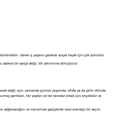
nlenebilir. Gerek iş yaşamı gerekse sosyal hayat için çok yönlüdür.
sadece bir parça değil, stil yatırımına dönüştürür.
rak değil, aynı zamanda günlük yaşamda, ofiste ya da şehir stilinde
aş pantolon, her yaştan ve her tarzdan erkek için erişilebilir ve
ük sağlanacağını ve mevsimsel geçişlerde nasıl avantajlı bir seçim