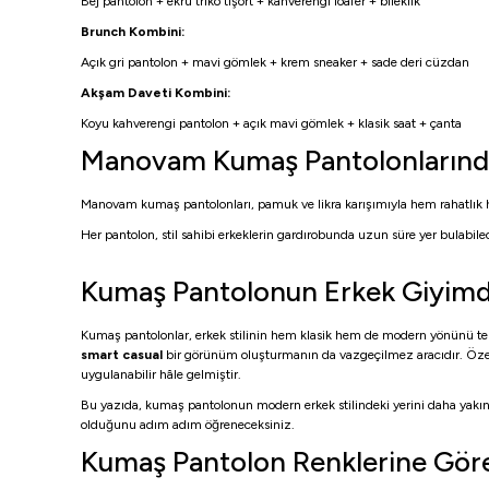
Bej pantolon + ekru triko tişört + kahverengi loafer + bileklik
Brunch Kombini:
Açık gri pantolon + mavi gömlek + krem sneaker + sade deri cüzdan
Akşam Daveti Kombini:
Koyu kahverengi pantolon + açık mavi gömlek + klasik saat + çanta
Manovam Kumaş Pantolonlarında
Manovam kumaş pantolonları, pamuk ve likra karışımıyla hem rahatlık he
Her pantolon, stil sahibi erkeklerin gardırobunda uzun süre yer bulabil
Kumaş Pantolonun Erkek Giyimde
Kumaş pantolonlar, erkek stilinin hem klasik hem de modern yönünü tem
smart casual
bir görünüm oluşturmanın da vazgeçilmez aracıdır. Özell
uygulanabilir hâle gelmiştir.
Bu yazıda, kumaş pantolonun modern erkek stilindeki yerini daha yakında
olduğunu adım adım öğreneceksiniz.
Kumaş Pantolon Renklerine Gör