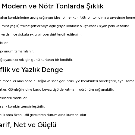
 Modern ve Nötr Tonlarda Şıklık
har kombinlerine geçiş sağlayan ideal bir renktir. Nötr bir ton olması sayesinde hem
nt yeşili) triko tişörtler veya açık griyle kontrast oluşturacak siyah polo kazaklar.
ya da ince dokulu ekru bir overshirt tercih edilebilir.
elleri.
la görünüm tamamlanır.
ğrayacak erkek için günü kurtaran bir tercihtir.
lik ve Yazlık Denge
ilen modeller arasındadır. Doğal ve sade görüntüsüyle kombinleri sadeleştirir, aynı zaman
şörtler. Gömleğin içine basic beyaz tişörtle katmanlı görünüm sağlanabilir.
spadril modelleri
zlık kombin zenginleştirilir.
elik ama özenli stil gerektiren durumlarda kurtarıcı olur.
rif, Net ve Güçlü