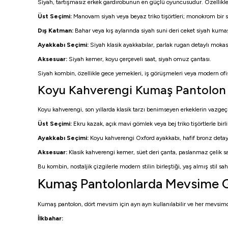
Siyah, tartışmasız erkek gardırobunun en güçlü oyuncusudur. Özellikle
Üst Seçimi:
Manovam siyah veya beyaz triko tişörtleri; monokrom bir stil 
Dış Katman:
Bahar veya kış aylarında siyah suni deri ceket siyah kum
Ayakkabı Seçimi:
Siyah klasik ayakkabılar, parlak rugan detaylı moka
Aksesuar:
Siyah kemer, koyu çerçeveli saat, siyah omuz çantası.
Siyah kombin, özellikle gece yemekleri, iş görüşmeleri veya modern ofis
Koyu Kahverengi Kumaş Pantolon K
Koyu kahverengi, son yıllarda klasik tarzı benimseyen erkeklerin vazgeçi
Üst Seçimi:
Ekru kazak, açık mavi gömlek veya bej triko tişörtlerle birli
Ayakkabı Seçimi:
Koyu kahverengi Oxford ayakkabı, hafif bronz detaylı
Aksesuar:
Klasik kahverengi kemer, süet deri çanta, paslanmaz çelik sa
Bu kombin, nostaljik çizgilerle modern stilin birleştiği, yaş almış stil s
Kumaş Pantolonlarda Mevsime Gö
Kumaş pantolon, dört mevsim için ayrı ayrı kullanılabilir ve her mevsimde 
İlkbahar: