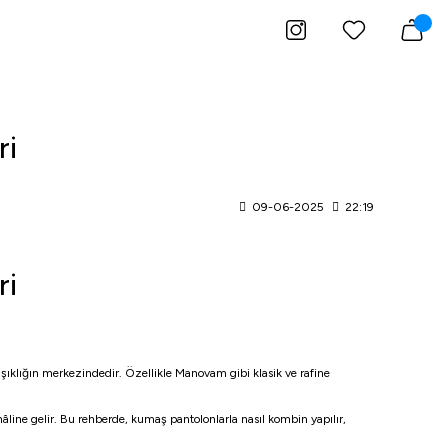
ri
09-06-2025
22:19
ri
ıklığın merkezindedir. Özellikle Manovam gibi klasik ve rafine
âline gelir. Bu rehberde, kumaş pantolonlarla nasıl kombin yapılır,