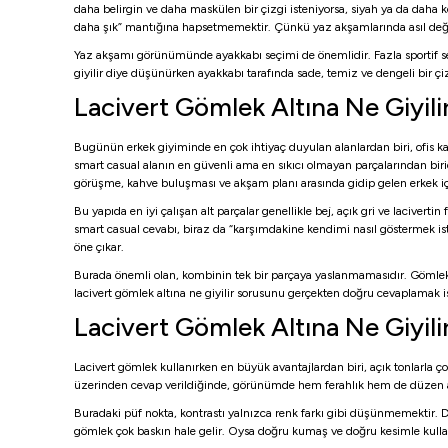
daha belirgin ve daha maskülen bir çizgi isteniyorsa, siyah ya da daha k
daha şık” mantığına hapsetmemektir. Çünkü yaz akşamlarında asıl değer,
Yaz akşamı görünümünde ayakkabı seçimi de önemlidir. Fazla sportif seçim
giyilir diye düşünürken ayakkabı tarafında sade, temiz ve dengeli bir ç
Lacivert Gömlek Altına Ne Giyilir
Bugünün erkek giyiminde en çok ihtiyaç duyulan alanlardan biri, ofis kad
smart casual alanın en güvenli ama en sıkıcı olmayan parçalarından biridir
görüşme, kahve buluşması ve akşam planı arasında gidip gelen erkek içi
Bu yapıda en iyi çalışan alt parçalar genellikle bej, açık gri ve lacive
smart casual cevabı, biraz da “karşımdakine kendimi nasıl göstermek ist
öne çıkar.
Burada önemli olan, kombinin tek bir parçaya yaslanmamasıdır. Gömlek 
lacivert gömlek altına ne giyilir sorusunu gerçekten doğru cevaplamak i
Lacivert Gömlek Altına Ne Giyilir
Lacivert gömlek kullanırken en büyük avantajlardan biri, açık tonlarla ço
üzerinden cevap verildiğinde, görünümde hem ferahlık hem de düzen aynı a
Buradaki püf nokta, kontrastı yalnızca renk farkı gibi düşünmemektir. Do
gömlek çok baskın hale gelir. Oysa doğru kumaş ve doğru kesimle kullan