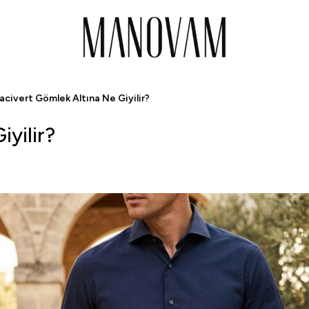
Peşin Fiyatına 3 Taksit!
acivert Gömlek Altına Ne Giyilir?
yilir?