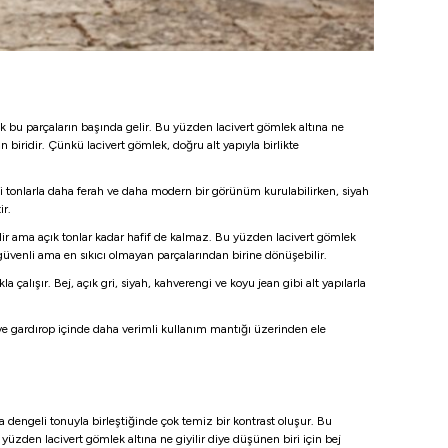
ek bu parçaların başında gelir. Bu yüzden lacivert gömlek altına ne
 biridir. Çünkü lacivert gömlek, doğru alt yapıyla birlikte
bi tonlarla daha ferah ve daha modern bir görünüm kurulabilirken, siyah
ir.
dir ama açık tonlar kadar hafif de kalmaz. Bu yüzden lacivert gömlek
güvenli ama en sıkıcı olmayan parçalarından birine dönüşebilir.
çalışır. Bej, açık gri, siyah, kahverengi ve koyu jean gibi alt yapılarla
 ve gardırop içinde daha verimli kullanım mantığı üzerinden ele
a dengeli tonuyla birleştiğinde çok temiz bir kontrast oluşur. Bu
 yüzden lacivert gömlek altına ne giyilir diye düşünen biri için bej