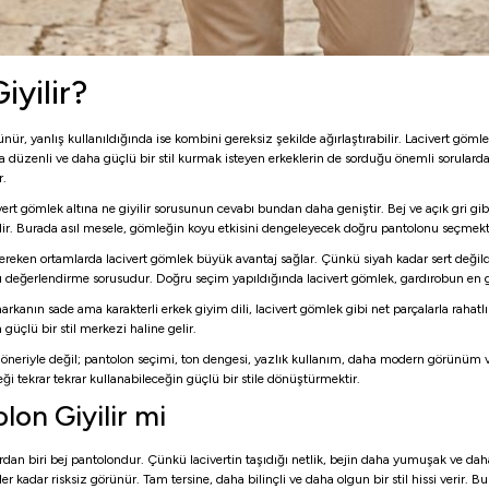
yilir?
nür, yanlış kullanıldığında ise kombini gereksiz şekilde ağırlaştırabilir. Lacivert göml
a düzenli ve daha güçlü bir stil kurmak isteyen erkeklerin de sorduğu önemli sorulardan
r.
vert gömlek altına ne giyilir sorusunun cevabı bundan daha geniştir. Bej ve açık gri gi
ebilir. Burada asıl mesele, gömleğin koyu etkisini dengeleyecek doğru pantolonu seçmekt
gereken ortamlarda lacivert gömlek büyük avantaj sağlar. Çünkü siyah kadar sert değil
oğru değerlendirme sorusudur. Doğru seçim yapıldığında lacivert gömlek, gardırobun en 
ın sade ama karakterli erkek giyim dili, lacivert gömlek gibi net parçalarla rahatlıkla 
üçlü bir stil merkezi haline gelir.
sa öneriyle değil; pantolon seçimi, ton dengesi, yazlık kullanım, daha modern görünüm
eği tekrar tekrar kullanabileceğin güçlü bir stile dönüştürmektir.
lon Giyilir mi
ardan biri bej pantolondur. Çünkü lacivertin taşıdığı netlik, bejin daha yumuşak ve dah
kadar risksiz görünür. Tam tersine, daha bilinçli ve daha olgun bir stil hissi verir. Bu