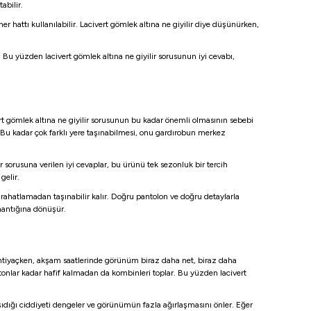
abilir.
r hattı kullanılabilir. Lacivert gömlek altına ne giyilir diye düşünürken,
u yüzden lacivert gömlek altına ne giyilir sorusunun iyi cevabı,
ert gömlek altına ne giyilir sorusunun bu kadar önemli olmasının sebebi
. Bu kadar çok farklı yere taşınabilmesi, onu gardırobun merkez
ir sorusuna verilen iyi cevaplar, bu ürünü tek sezonluk bir tercih
gelir.
rahatlamadan taşınabilir kalır. Doğru pantolon ve doğru detaylarla
 mantığına dönüşür.
 ihtiyaçken, akşam saatlerinde görünüm biraz daha net, biraz daha
tonlar kadar hafif kalmadan da kombinleri toplar. Bu yüzden lacivert
taşıdığı ciddiyeti dengeler ve görünümün fazla ağırlaşmasını önler. Eğer