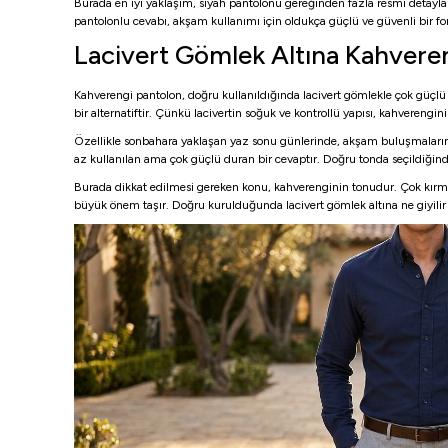
Burada en iyi yaklaşım, siyah pantolonu gereğinden fazla resmi detaylarl
pantolonlu cevabı, akşam kullanımı için oldukça güçlü ve güvenli bir fo
Lacivert Gömlek Altına Kahveren
Kahverengi pantolon, doğru kullanıldığında lacivert gömlekle çok güçlü bi
bir alternatiftir. Çünkü lacivertin soğuk ve kontrollü yapısı, kahverengin
Özellikle sonbahara yaklaşan yaz sonu günlerinde, akşam buluşmalarında 
az kullanılan ama çok güçlü duran bir cevaptır. Doğru tonda seçildiğin
Burada dikkat edilmesi gereken konu, kahverenginin tonudur. Çok kırmız
büyük önem taşır. Doğru kurulduğunda lacivert gömlek altına ne giyilir 