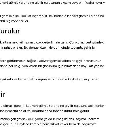
lacivert gömlek altına ne giyilir sorusunun akşam cevabını “daha koyu =
ereksiz şekilde katılaştırabilir. Bu nedenle lacivert gömlek altına ne
ddi biçimde etkiler.
Kurulur
ltına ne giyilir sorusu çok değerli hale gelir. Çünkü lacivert gömlek,
a rahat bırakır. Bu denge, özellikle gün içinde toplantı, şehir içi
odern görünmesini sağlar. Lacivert gömlek altına ne giyilir sorusunun
 daha net ve güven veren bir görünüm için biraz daha koyu alt yapılar
 ayakkabı ve kemer hattı dağınıksa bütün etki kaybolur. Bu yüzden
ir
ü olması gerekir. Lacivert gömlek altına ne giyilir sorusuna açık tonlar
 görünmesini önler ve kombini daha rahat okunur hale getirir.
antolon çok gevşek duruyorsa ya da kumaş kalitesi zayıfsa, lacivert
rafine görünür. Böylece kombin hem dikkat çeker hem de bağırmaz.