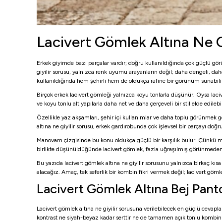
Lacivert Gömlek Altına Ne Gi
Erkek giyimde bazı parçalar vardır; doğru kullanıldığında çok güçlü görü
giyilir sorusu, yalnızca renk uyumu arayanların değil; daha dengeli, dah
kullanıldığında hem şehirli hem de oldukça rafine bir görünüm sunabili
Birçok erkek lacivert gömleği yalnızca koyu tonlarla düşünür. Oysa laci
ve koyu tonlu alt yapılarla daha net ve daha çerçeveli bir stil elde edil
Özellikle yaz akşamları, şehir içi kullanımlar ve daha toplu görünmek 
altına ne giyilir sorusu, erkek gardırobunda çok işlevsel bir parçayı d
Manovam çizgisinde bu konu oldukça güçlü bir karşılık bulur. Çünkü markan
birlikte düşünüldüğünde lacivert gömlek, fazla uğraşılmış görünmeden g
Bu yazıda lacivert gömlek altına ne giyilir sorusunu yalnızca birkaç kı
alacağız. Amaç, tek seferlik bir kombin fikri vermek değil; lacivert göml
Lacivert Gömlek Altına Bej Panto
Lacivert gömlek altına ne giyilir sorusuna verilebilecek en güçlü cevapl
kontrast ne siyah-beyaz kadar serttir ne de tamamen açık tonlu kombinler 