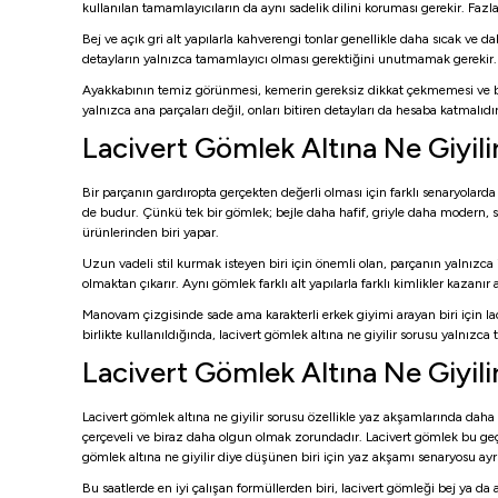
kullanılan tamamlayıcıların da aynı sadelik dilini koruması gerekir. Fazl
Bej ve açık gri alt yapılarla kahverengi tonlar genellikle daha sıcak ve 
detayların yalnızca tamamlayıcı olması gerektiğini unutmamak gerekir. İy
Ayakkabının temiz görünmesi, kemerin gereksiz dikkat çekmemesi ve bel 
yalnızca ana parçaları değil, onları bitiren detayları da hesaba katmalıdır
Lacivert Gömlek Altına Ne Giyil
Bir parçanın gardıropta gerçekten değerli olması için farklı senaryolar
de budur. Çünkü tek bir gömlek; bejle daha hafif, griyle daha modern, si
ürünlerinden biri yapar.
Uzun vadeli stil kurmak isteyen biri için önemli olan, parçanın yalnızca i
olmaktan çıkarır. Aynı gömlek farklı alt yapılarla farklı kimlikler kaza
Manovam çizgisinde sade ama karakterli erkek giyimi arayan biri için l
birlikte kullanıldığında, lacivert gömlek altına ne giyilir sorusu yalnızc
Lacivert Gömlek Altına Ne Giyilir
Lacivert gömlek altına ne giyilir sorusu özellikle yaz akşamlarında da
çerçeveli ve biraz daha olgun olmak zorundadır. Lacivert gömlek bu geçi
gömlek altına ne giyilir diye düşünen biri için yaz akşamı senaryosu ay
Bu saatlerde en iyi çalışan formüllerden biri, lacivert gömleği bej ya da