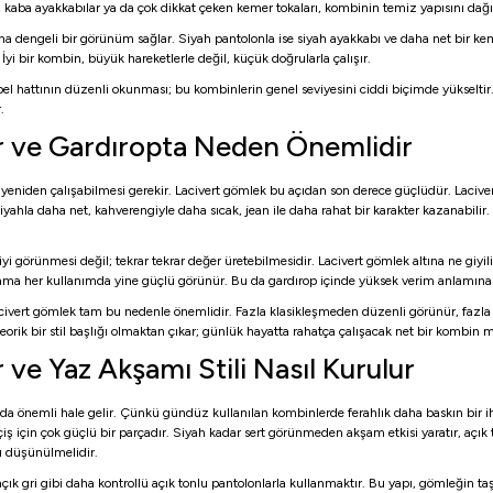
a kaba ayakkabılar ya da çok dikkat çeken kemer tokaları, kombinin temiz yapısını dağıt
daha dengeli bir görünüm sağlar. Siyah pantolonla ise siyah ayakkabı ve daha net bir keme
i bir kombin, büyük hareketlerle değil, küçük doğrularla çalışır.
hattının düzenli okunması; bu kombinlerin genel seviyesini ciddi biçimde yükseltir. B
.
ir ve Gardıropta Neden Önemlidir
da yeniden çalışabilmesi gerekir. Lacivert gömlek bu açıdan son derece güçlüdür. Laciv
yahla daha net, kahverengiyle daha sıcak, jean ile daha rahat bir karakter kazanabilir
yi görünmesi değil; tekrar tekrar değer üretebilmesidir. Lacivert gömlek altına ne giyil
nır ama her kullanımda yine güçlü görünür. Bu da gardırop içinde yüksek verim anlamına 
acivert gömlek tam bu nedenle önemlidir. Fazla klasikleşmeden düzenli görünür, fazla 
a teorik bir stil başlığı olmaktan çıkar; günlük hayatta rahatça çalışacak net bir kombin
 ve Yaz Akşamı Stili Nasıl Kurulur
ha da önemli hale gelir. Çünkü gündüz kullanılan kombinlerde ferahlık daha baskın bir
ş için çok güçlü bir parçadır. Siyah kadar sert görünmeden akşam etkisi yaratır, açık 
rı düşünülmelidir.
 açık gri gibi daha kontrollü açık tonlu pantolonlarla kullanmaktır. Bu yapı, gömleğin 