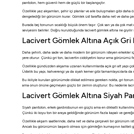
pantolon, hem güvenli hem de güçlü bir başlangıçtır.
Özellikle yaz akşamları, şehir içi planlar ve aile buluşmaları gibi daha ö
dengelediği bir görünüm kurar. Gömlek üst tarafta daha net ve daha çer
Burada bej tonunun sıcaklığı büyük önem taşır. Çok sarı ya da çok mat 
seviyesini belirler. Doğru kurulduğunda lacivert gömlek altına ne giyilir
Lacivert Gömlek Altına Açık Gri 
Daha şehirli, daha sade ve daha modern bir görünüm isteyen erkekler için 
yere oturur. Çünkü gri ton, lacivertin ciddiyetini korur ama görünümü
Özellikle gündüzden akşama uzanan kullanımlarda açık gri alt yapı çok i
Üstelik bu yapı, kahverengi ya da siyah kemer gibi tamamlayıcılarla da r
Bu ikiliyle kurulan görünümde dikkat edilmesi gereken nokta, gri tonun 
ama onun önüne geçmeyen güçlü bir zemin oluşturur. Bu nedenle lacivert 
Lacivert Gömlek Altına Siyah Pan
Siyah pantolon, erkek gardırobunun en güçlü ama en dikkatli kullanılm
Çünkü iki koyu ton bir araya geldiğinde görünüm fazla kapalı ve gereğin
Özellikle akşam saatlerinde, daha net ve daha çerçeveli bir görünüm isten
Ancak bu görünümün başarılı olması için gömleğin kumaşının kaliteli gö