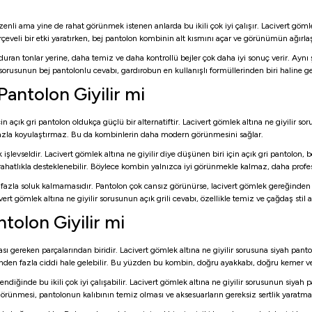
zenli ama yine de rahat görünmek istenen anlarda bu ikili çok iyi çalışır. Lacivert gömle
çeveli bir etki yaratırken, bej pantolon kombinin alt kısmını açar ve görünümün ağırl
duran tonlar yerine, daha temiz ve daha kontrollü bejler çok daha iyi sonuç verir. Ay
 sorusunun bej pantolonlu cevabı, gardırobun en kullanışlı formüllerinden biri haline gel
Pantolon Giyilir mi
açık gri pantolon oldukça güçlü bir alternatiftir. Lacivert gömlek altına ne giyilir sor
 fazla koyulaştırmaz. Bu da kombinlerin daha modern görünmesini sağlar.
şlevseldir. Lacivert gömlek altına ne giyilir diye düşünen biri için açık gri pantolon,
ahatlıkla desteklenebilir. Böylece kombin yalnızca iyi görünmekle kalmaz, daha profesyo
fazla soluk kalmamasıdır. Pantolon çok cansız görünürse, lacivert gömlek gereğinden faz
gömlek altına ne giyilir sorusunun açık grili cevabı, özellikle temiz ve çağdaş stil ar
tolon Giyilir mi
ası gereken parçalarından biridir. Lacivert gömlek altına ne giyilir sorusuna siyah 
den fazla ciddi hale gelebilir. Bu yüzden bu kombin, doğru ayakkabı, doğru kemer ve d
diğinde bu ikili çok iyi çalışabilir. Lacivert gömlek altına ne giyilir sorusunun siyah 
rünmesi, pantolonun kalıbının temiz olması ve aksesuarların gereksiz sertlik yaratmam