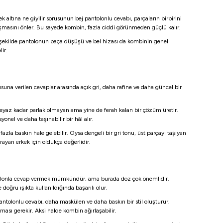
k altına ne giyilir sorusunun bej pantolonlu cevabı, parçaların birbirini
aşmasını önler. Bu sayede kombin, fazla ciddi görünmeden güçlü kalır.
nı şekilde pantolonun paça düşüşü ve bel hizası da kombinin genel
ir.
usuna verilen cevaplar arasında açık gri, daha rafine ve daha güncel bir
 beyaz kadar parlak olmayan ama yine de ferah kalan bir çözüm üretir.
nel ve daha taşınabilir bir hâl alır.
la baskın hale gelebilir. Oysa dengeli bir gri tonu, üst parçayı taşıyan
ayan erkek için oldukça değerlidir.
pantolonla cevap vermek mümkündür, ama burada doz çok önemlidir.
oğru ışıkta kullanıldığında başarılı olur.
pantolonlu cevabı, daha maskülen ve daha baskın bir stil oluşturur.
ası gerekir. Aksi halde kombin ağırlaşabilir.