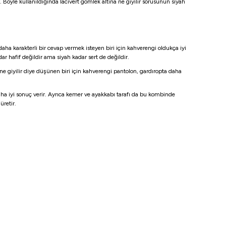
Böyle kullanıldığında lacivert gömlek altına ne giyilir sorusunun siyah
daha karakterli bir cevap vermek isteyen biri için kahverengi oldukça iyi
dar hafif değildir ama siyah kadar sert de değildir.
ne giyilir diye düşünen biri için kahverengi pantolon, gardıropta daha
ha iyi sonuç verir. Ayrıca kemer ve ayakkabı tarafı da bu kombinde
üretir.