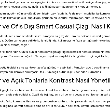
oyu tonlu alt yapılar da devreye girebilir. Ancak burada dikkat edilmesi gereken şey, 
 tonu koyulaştırmakta değil; şıklığı ağırlaştırmadan derinlik kurabilmektedir.
ler, gömleğin verdiği düzen hissini zayıflatabilir. Fazla resmi modeller ise kombini g
izgide kalmak gerekir. Küçük gibi görünen bu kararlar, toplam görünümün seviyesini ci
 ve Ofis Dışı Smart Casual Çizgi Nasıl 
ar düzenli ama ofis kadar resmi olmayan bir çizgidir. Tam bu noktada lacivert gömlek a
. Doğru pantolonla birlikte kullanıldığında, kullanıcıyı ne fazla sert gösterir ne de fazl
n ciddi avantaj sağlar.
rtin farklı tonlarıdır. Çünkü bunlar hem gömleğin ağırlığını destekler hem de kombinin m
iyorum” sorusuna bağlıdır. Daha yumuşak ve ulaşılabilir bir görünüm için açık tonlar,
güçlü olabilir ama pantolon zayıfsa görünüm eksik kalır. Pantolon güçlü olabilir ama
steyen biri, kombin omurgasını tek ürün değil bütün ilişki üzerinden kurmalıdır.
 ve Açık Tonlarla Kontrast Nasıl Yönetil
k güçlü bir kontrast kurabilmesidir. Ancak bu kontrastın kaliteli görünmesi için kontroll
nda elde edilebilir. Özellikle bej, taş, açık gri ve kırık beyaz ailesi, lacivertin sert
ku farkı, kumaş kalitesi ve kalıp dengesi de kontrastın bir parçasıdır. Açık tonlu bir p
ıldığında lacivert gömlek altına ne giyilir sorusunun açık tonlu cevabı son derece 