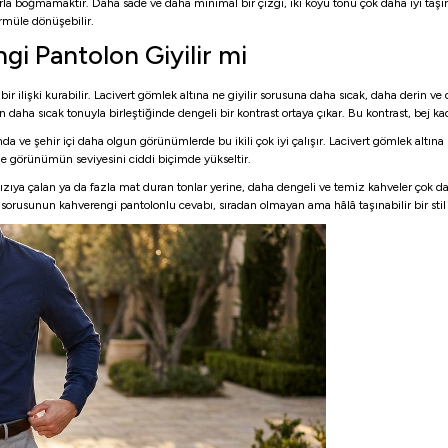
a boğmamaktır. Daha sade ve daha minimal bir çizgi, iki koyu tonu çok daha iyi taşır. 
rmüle dönüşebilir.
gi Pantolon Giyilir mi
r ilişki kurabilir. Lacivert gömlek altına ne giyilir sorusuna daha sıcak, daha derin ve 
in daha sıcak tonuyla birleştiğinde dengeli bir kontrast ortaya çıkar. Bu kontrast, bej ka
ve şehir içi daha olgun görünümlerde bu ikili çok iyi çalışır. Lacivert gömlek altına 
de görünümün seviyesini ciddi biçimde yükseltir.
ıya çalan ya da fazla mat duran tonlar yerine, daha dengeli ve temiz kahveler çok da
sorusunun kahverengi pantolonlu cevabı, sıradan olmayan ama hâlâ taşınabilir bir stil 