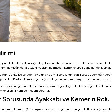
lir mi
an ile birlikte kullanıldığında çok daha rahat ama yine de toplu bir yapı kurabilir. L
rt denim, gömleğin daha düzenli yapısını bozmadan kombine biraz daha gündelik bir ala
idir. Çünkü lacivert gömlek altına ne giyilir sorusunun jean’li cevabı, gömleğin verdi
aşarılı olur. Böylece kombin, gömleğin ciddiyetini tamamen kaybetmeden daha rahat ha
nlük ama özenli görünmek istenen senaryolarda çok değerlidir. Lacivert gömlek altına 
em erişilebilir hem de modern görünür.
ir Sorusunda Ayakkabı ve Kemerin Rolü
lonla tamamlanmaz. Çünkü ayakkabı ve kemer, görünümün genel etkisini doğrudan belirler