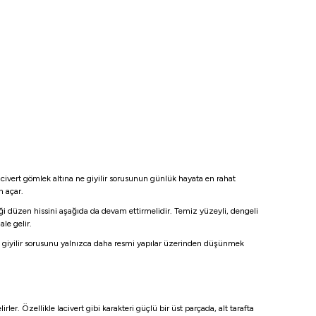
acivert gömlek altına ne giyilir sorusunun günlük hayata en rahat
n açar.
ği düzen hissini aşağıda da devam ettirmelidir. Temiz yüzeyli, dengeli
le gelir.
ne giyilir sorusunu yalnızca daha resmi yapılar üzerinden düşünmek
. Özellikle lacivert gibi karakteri güçlü bir üst parçada, alt tarafta