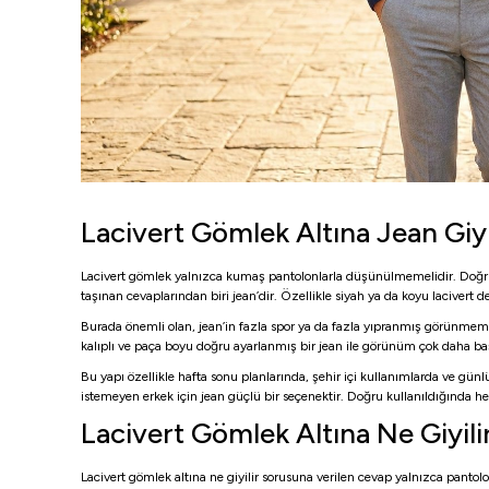
Lacivert Gömlek Altına Jean Giyi
Lacivert gömlek yalnızca kumaş pantolonlarla düşünülmemelidir. Doğru je
taşınan cevaplarından biri jean’dir. Özellikle siyah ya da koyu lacive
Burada önemli olan, jean’in fazla spor ya da fazla yıpranmış görünmemes
kalıplı ve paça boyu doğru ayarlanmış bir jean ile görünüm çok daha b
Bu yapı özellikle hafta sonu planlarında, şehir içi kullanımlarda ve gü
istemeyen erkek için jean güçlü bir seçenektir. Doğru kullanıldığında h
Lacivert Gömlek Altına Ne Giyil
Lacivert gömlek altına ne giyilir sorusuna verilen cevap yalnızca panto