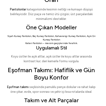
Pantolonlar
kategorisinde kesimin netliği ve kumaşın düşüşü
belirleyicidir. Düz paça ve temiz ütü çizgisi; üst parçalardaki
minimalizmi destekler.
Öne Çıkan Modeller
Siyah Kumaş Pantolon
,
Bej Kumaş Pantolon
,
Kahverengi Kumaş Pantolon
,
Açık Gri
Kumaş Pantolon
Keten Pantolon
– mevsim geçişlerinde ferahlık.
Uygulamalı Stil
Koyu üstler ile açık altlar, açık üstler ile koyu altlar arasında
kontrast kur; deri kemerle formu vurgula.
Eşofman Takımı: Hafiflik ve Gün
Boyu Konfor
Eşofman takımı
seçkisinde pamuklu penye dokular ve rahat kalıp
öne çıkar; evde, spor sonrası ve şehir içi kısa rotalarda ideal.
Takım ve Alt Parçalar