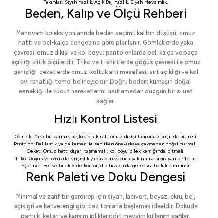
Takımlar:
Siyah Yazlık
,
Açık Bej Yazlık
,
Siyah Mevsimlik
,
Beden, Kalıp ve Ölçü Rehberi
Manovam koleksiyonlarında beden seçimi; kalıbın düşüşü, omuz
hattı ve bel-kalça dengesine göre planlanır. Gömleklerde yaka
çevresi, omuz dikişi ve kol boyu; pantolonlarda bel, kalça ve paça
açıklığı kritik ölçülerdir. Triko ve t-shirtlerde göğüs çevresi ile omuz
genişliği; ceketlerde omuz-koltuk altı mesafesi, sırt açıklığı ve kol
evi rahatlığı temel belirleyicidir. Doğru beden; kumaşın doğal
esnekliği ile vücut hareketlerini kısıtlamadan düzgün bir siluet
sağlar.
Hızlı Kontrol Listesi
Gömlek: Yaka bir parmak boşluk bırakmalı; omuz dikişi tam omuz başında bitmeli.
Pantolon: Bel lastik ya da kemer ile sabitken öne-arkaya çekmeden doğal durmalı.
Ceket: Omuz hattı dışarı taşmamalı; kol boyu bilek kemiğinde bitmeli.
Triko: Göğüs ve omuzda kırışıklık yapmadan vücuda yakın ama sıkmayan bir form.
Eşofman: Bel ve bileklerde konfor, diz hizasında gereksiz bolluk olmaması.
Renk Paleti ve Doku Dengesi
Minimal ve zarif bir gardırop için siyah, lacivert, beyaz, ekru, bej,
açık gri ve kahverengi gibi baz tonlarla başlamak idealdir. Dokuda
pamuk, keten ve karışım iplikler dört mevsim kullanım sağlar.