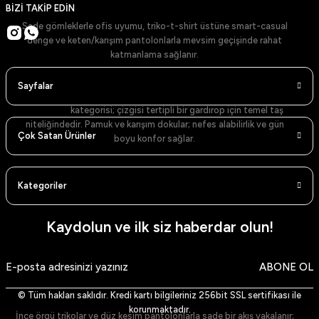
Kullanım İpuçları
BİZİ TAKİP EDİN
Sade gömleklerle ofis uyumu, triko-t-shirt üstüne smart-casual
denge ve keten/karışım pantolonlarla mevsim geçişinde rahat
katmanlama sağlanır.
Gömlekler: Net Yaka, Temiz Duruş
Sayfalar
Gömlekler
kategorisi; çizgisi tertipli bir gardırop için temel taş
niteliğindedir. Pamuk ve karışım dokular; nefes alabilirlik ve gün
Çok Satan Ürünler
boyu konfor sağlar.
Renk Skalası ve Modeller
Kategoriler
Beyaz Gömlek (Dik Yaka)
– sade ve zamansız.
Mavi Gömlek (Dik Yaka)
– ferah ve şehirli.
Lacivert Gömlek (Dik Yaka)
– güçlü kontrast.
Siyah Gömlek (Dik Yaka)
– akşam stilinde net siluet.
Kaydolun ve ilk siz haberdar olun!
Beyaz Gömlek (Klasik Yaka)
– resmi görünüm.
Lacivert Gömlek (Klasik Yaka)
– koyu paletlerle uyum.
Siyah Gömlek (Klasik Yaka)
– keskin kontrast ve minimalizm.
ABONE OL
Açık Mavi Gömlek
– gündelik ve ofis arası geçiş.
Haki Gömlek
– toprak tonlarıyla doğal denge.
Stil Notu
© Tüm hakları saklıdır. Kredi kartı bilgileriniz 256bit SSL sertifikası ile
korunmaktadır.
İnce örgü trikolar ve düz kesim pantolonlarla sade bir akış yakalanır;