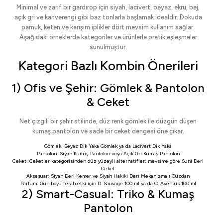
Minimal ve zarif bir gardırop için siyah, lacivert, beyaz, ekru, bej,
açık gri ve kahverengi gibi baz tonlarla başlamak idealdir. Dokuda
pamuk, keten ve karışım iplikler dört mevsim kullanım sağlar.
Aşağıdaki örneklerde kategoriler ve ürünlerle pratik eşleşmeler
sunulmuştur.
Kategori Bazlı Kombin Önerileri
1) Ofis ve Şehir: Gömlek & Pantolon
& Ceket
Net çizgili bir şehir stilinde, düz renk gömlek ile düzgün düşen
kumaş pantolon ve sade bir ceket dengesi öne çıkar.
Gömlek:
Beyaz Dik Yaka Gömlek
ya da
Lacivert Dik Yaka
Pantolon:
Siyah Kumaş Pantolon
veya
Açık Gri Kumaş Pantolon
Ceket:
Ceketler
kategorisinden düz yüzeyli alternatifler; mevsime göre
Suni Deri
Ceket
Aksesuar:
Siyah Deri Kemer
ve
Siyah Hakiki Deri Mekanizmalı Cüzdan
Parfüm: Gün boyu ferah etki için
D. Sauvage 100 ml
ya da
C. Aventus 100 ml
2) Smart-Casual: Triko & Kumaş
Pantolon