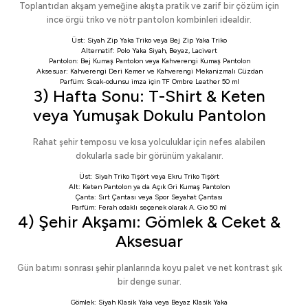
Toplantıdan akşam yemeğine akışta pratik ve zarif bir çözüm için
ince örgü triko ve nötr pantolon kombinleri idealdir.
Üst:
Siyah Zip Yaka Triko
veya
Bej Zip Yaka Triko
Alternatif:
Polo Yaka Siyah
,
Beyaz
,
Lacivert
Pantolon:
Bej Kumaş Pantolon
veya
Kahverengi Kumaş Pantolon
Aksesuar:
Kahverengi Deri Kemer
ve
Kahverengi Mekanizmalı Cüzdan
Parfüm: Sıcak-odunsu imza için
TF Ombre Leather 50 ml
3) Hafta Sonu: T-Shirt & Keten
veya Yumuşak Dokulu Pantolon
Rahat şehir temposu ve kısa yolculuklar için nefes alabilen
dokularla sade bir görünüm yakalanır.
Üst:
Siyah Triko Tişört
veya
Ekru Triko Tişört
Alt:
Keten Pantolon
ya da
Açık Gri Kumaş Pantolon
Çanta:
Sırt Çantası
veya
Spor Seyahat Çantası
Parfüm: Ferah odaklı seçenek olarak
A. Gio 50 ml
4) Şehir Akşamı: Gömlek & Ceket &
Aksesuar
Gün batımı sonrası şehir planlarında koyu palet ve net kontrast şık
bir denge sunar.
Gömlek:
Siyah Klasik Yaka
veya
Beyaz Klasik Yaka