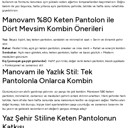
kullanım ve formunu koruması için yüksek ısıdan, ağartıcı kimyasallardan kaçınmalısın. Doğru
bakım ile yaz boyunca, hatta yıllarca aynı pantolonu şehirde, tatilde ve hafta sonu rahatlıkla
giyebilirsin.
Manovam %80 Keten Pantolon ile
Dört Mevsim Kombin Önerileri
Yaz:
Beyaz tişört, bej keten pantolon, sandalet ve minimalist saat = Serin ve dinamik şehir
stili
Bahar:
Pastel triko, açık gri keten pantolon, sneaker ve ince mont = Rahat ve enerjik kombin
Sonbahar:
Açık mavi gömlek, ekru keten pantolon, loafer ve basic gözlük = Modern
maskülen görünüm
Kış (yumuşak geçişli günlerde):
Hafif yün triko, doğal renk keten pantolon, klasik ayakkabı
= Fonksiyonel ve zamansız stil
Manovam ile Yazlık Stil: Tek
Pantolonla Onlarca Kombin
Günümüzün en akıllı gardırop yatırımı: az parça ile çok kombin. Manovam %80 keten
pantolon, minimalist, zamansız ve maskülen şehirli erkek stilinin anahtarı. Hem şehirde hem
tatilde, hem ofiste hem hafta sonunda sana maksimum konfor ve özgüven sağlar. Nefes alan
doğal kumaşı, tok duruşu, kişiye özel ayarlanabilen paça uzunluğu ve zamansız tasarımı ile
bu yazın ve gelecek sezonların en değerli parçası olmaya aday!
Yaz Şehir Stiline Keten Pantolonun
Katkısı