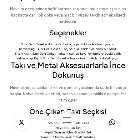
Mevsim geçişlerinde hafif katmanlar görünümü zenginleştirir; en
üst katta canlı bir doku veya mat bir yüzey tercih etmek silueti
netleştirir.
Seçenekler
Suni Deri Ceket
– düz t-shirt ve açık pantolonla kontrast yaratır.
Kahverengi Suni Deri Ceket
– bej ve ekru tonlarıyla sıcak bir palet.
Siyah Kışlık Suni Deri Ceket
– akşam stili ve koyu kombinlere güçlü eşlik.
Kahverengi Kışlık Suni Deri Ceket
– toprak tonlu trikolarla doğal geçiş.
Takı ve Metal Aksesuarlarla İnce
Dokunuş
Minimal metal takılar, triko ve gömlek yakalarında sade bir vurgu
sağlar. Kolye-bileklik setleri, saat ve kemer ile birlikte dengeli bir
ritim kurar.
Öne Çıkan Takı Seçkisi
İnce Kolye & İnce Bileklik Set
Kolye Bileklik Set
Köşeli Tasarım Kolye-Bileklik Set
Arm Cuff Damla
ve
Arm Cuff Kelebek