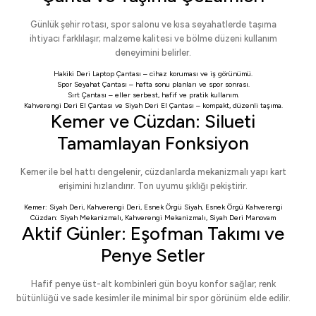
Günlük şehir rotası, spor salonu ve kısa seyahatlerde taşıma
ihtiyacı farklılaşır; malzeme kalitesi ve bölme düzeni kullanım
deneyimini belirler.
Hakiki Deri Laptop Çantası
– cihaz koruması ve iş görünümü.
Spor Seyahat Çantası
– hafta sonu planları ve spor sonrası.
Sırt Çantası
– eller serbest, hafif ve pratik kullanım.
Kahverengi Deri El Çantası
ve
Siyah Deri El Çantası
– kompakt, düzenli taşıma.
Kemer ve Cüzdan: Silueti
Tamamlayan Fonksiyon
Kemer ile bel hattı dengelenir, cüzdanlarda mekanizmalı yapı kart
erişimini hızlandırır. Ton uyumu şıklığı pekiştirir.
Kemer:
Siyah Deri
,
Kahverengi Deri
,
Esnek Örgü Siyah
,
Esnek Örgü Kahverengi
Cüzdan:
Siyah Mekanizmalı
,
Kahverengi Mekanizmalı
,
Siyah Deri Manovam
Aktif Günler: Eşofman Takımı ve
Penye Setler
Hafif penye üst-alt kombinleri gün boyu konfor sağlar; renk
bütünlüğü ve sade kesimler ile minimal bir spor görünüm elde edilir.