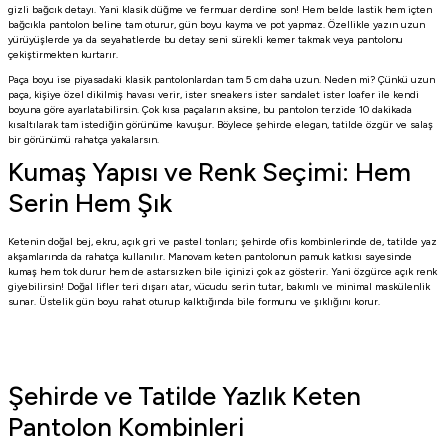
gizli bağcık detayı. Yani klasik düğme ve fermuar derdine son! Hem belde lastik hem içten
bağcıkla pantolon beline tam oturur, gün boyu kayma ve pot yapmaz. Özellikle yazın uzun
yürüyüşlerde ya da seyahatlerde bu detay seni sürekli kemer takmak veya pantolonu
çekiştirmekten kurtarır.
Paça boyu ise piyasadaki klasik pantolonlardan tam 5 cm daha uzun. Neden mi? Çünkü uzun
paça, kişiye özel dikilmiş havası verir, ister sneakers ister sandalet ister loafer ile kendi
boyuna göre ayarlatabilirsin. Çok kısa paçaların aksine, bu pantolon terzide 10 dakikada
kısaltılarak tam istediğin görünüme kavuşur. Böylece şehirde elegan, tatilde özgür ve salaş
bir görünümü rahatça yakalarsın.
Kumaş Yapısı ve Renk Seçimi: Hem
Serin Hem Şık
Ketenin doğal bej, ekru, açık gri ve pastel tonları; şehirde ofis kombinlerinde de, tatilde yaz
akşamlarında da rahatça kullanılır. Manovam keten pantolonun pamuk katkısı sayesinde
kumaş hem tok durur hem de astarsızken bile içinizi çok az gösterir. Yani özgürce açık renk
giyebilirsin! Doğal lifler teri dışarı atar, vücudu serin tutar, bakımlı ve minimal maskülenlik
sunar. Üstelik gün boyu rahat oturup kalktığında bile formunu ve şıklığını korur.
Şehirde ve Tatilde Yazlık Keten
Pantolon Kombinleri