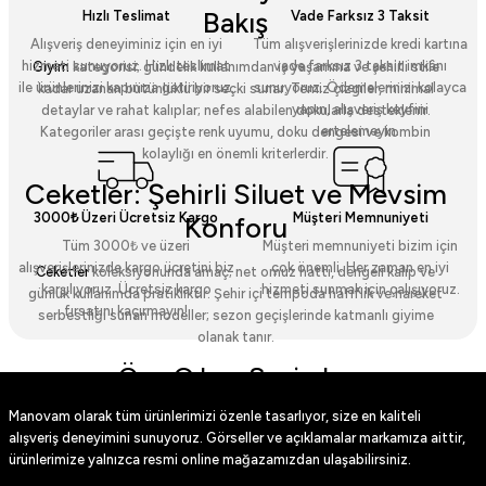
Bakış
Hızlı Teslimat
Vade Farksız 3 Taksit
Alışveriş deneyiminiz için en iyi
Tüm alışverişlerinizde kredi kartına
hizmeti sunuyoruz. Hızlı teslimat
vade farksız 3 taksit imkânı
Giyim
kategorisi; gündelik kullanımdan iş yaşamına ve şehirli stile
ile ürünlerinizi kapınıza getiriyoruz.
sunuyoruz. Ödemelerinizi kolayca
kadar uzanan bütünlüklü bir seçki sunar. Temiz çizgiler, minimal
yapın, alışveriş keyfini
detaylar ve rahat kalıplar; nefes alabilen dokularla desteklenir.
ertelemeyin.
Kategoriler arası geçişte renk uyumu, doku dengesi ve kombin
kolaylığı en önemli kriterlerdir.
Ceketler: Şehirli Siluet ve Mevsim
3000₺ Üzeri Ücretsiz Kargo
Müşteri Memnuniyeti
Konforu
Tüm 3000₺ ve üzeri
Müşteri memnuniyeti bizim için
alışverişlerinizde kargo ücretini biz
çok önemli. Her zaman en iyi
Ceketler
koleksiyonunda amaç; net omuz hattı, dengeli kalıp ve
karşılıyoruz. Ücretsiz kargo
hizmeti sunmak için çalışıyoruz.
günlük kullanımda pratikliktir. Şehir içi tempoda hafiflik ve hareket
fırsatını kaçırmayın!
serbestliği sunan modeller; sezon geçişlerinde katmanlı giyime
olanak tanır.
Öne Çıkan Seçimler
Manovam olarak tüm ürünlerimizi özenle tasarlıyor, size en kaliteli
Suni Deri Ceket
: Düz yüzey, modern kesim ve günlük stil için yüksek uyum.
Kahverengi Suni Deri Ceket
: Sıcak tonlarla sofistike bir görünüm.
alışveriş deneyimini sunuyoruz. Görseller ve açıklamalar markamıza aittir,
Siyah Kışlık Suni Deri Ceket
: Soğuk havalarda şık koruma.
ürünlerimize yalnızca resmi online mağazamızdan ulaşabilirsiniz.
Kahverengi Kışlık Suni Deri Ceket
: Mevsimsel yalıtım ve zarif doku.