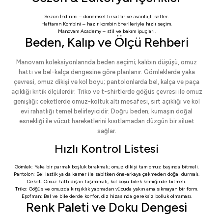
Sezon İndirimi
– dönemsel fırsatlar ve avantajlı setler.
Haftanın Kombini
– hazır kombin önerileriyle hızlı seçim.
Manovam Academy
– stil ve bakım ipuçları.
Beden, Kalıp ve Ölçü Rehberi
Manovam koleksiyonlarında beden seçimi; kalıbın düşüşü, omuz
hattı ve bel-kalça dengesine göre planlanır. Gömleklerde yaka
çevresi, omuz dikişi ve kol boyu; pantolonlarda bel, kalça ve paça
açıklığı kritik ölçülerdir. Triko ve t-shirtlerde göğüs çevresi ile omuz
genişliği; ceketlerde omuz-koltuk altı mesafesi, sırt açıklığı ve kol
evi rahatlığı temel belirleyicidir. Doğru beden; kumaşın doğal
esnekliği ile vücut hareketlerini kısıtlamadan düzgün bir siluet
sağlar.
Hızlı Kontrol Listesi
Gömlek: Yaka bir parmak boşluk bırakmalı; omuz dikişi tam omuz başında bitmeli.
Pantolon: Bel lastik ya da kemer ile sabitken öne-arkaya çekmeden doğal durmalı.
Ceket: Omuz hattı dışarı taşmamalı; kol boyu bilek kemiğinde bitmeli.
Triko: Göğüs ve omuzda kırışıklık yapmadan vücuda yakın ama sıkmayan bir form.
Eşofman: Bel ve bileklerde konfor, diz hizasında gereksiz bolluk olmaması.
Renk Paleti ve Doku Dengesi