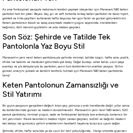
Az ama fonksiyonel parçayla maksimum kombin yapmak isteyenler için Manovam %80 keten
pantolon tam bir joker. Beyaz, bej, gri ve soft tonlarda birkaç keten pantolon ile basic tişört,
gömlek ve triko çeşitleri kullanarak hafta boyunca her gün farklı ve güncel görünebilirsin.
Keten pantolonun klasik ve salaş arasındaki modern çizgisi sayesinde, trendlerden
bağımsız, dört mevsim giyilebilir ve asla modası geçmez.
Son Söz: Şehirde ve Tatilde Tek
Pantolonla Yaz Boyu Stil
Manovam’ın yeni nesil keten pantolonuyla şehirde minimal, tatilde özgür; hafta sonu pratik,
ofiste ise bakımlı ve maskülen görünmek çok kolay. Doğal kumaşı, rahat kalıbı, uzun paça
avantajı ve şık detaylarıyla bu pantolon, yazın tüm kombinlerinin anahtar parçası. Stilini
güncel, enerjini yüksek ve kendini konforlu tutmak için Manovam %80 keten pantolonla
tanış!
Keten Pantolonun Zamansızlığı ve
Stil Yatırımı
Bir giyim parçasını gerçekten değerli kılan şey, yalnızca o anki trendlerde değil, yıllar sonra
da kombinlerinde güncel ve modern durabilmesidir. Manovam’ın yeni nesil %80 keten, %20
pamuk pantolonu, minimal çizgisi, sade ve fonksiyonel kalıbıyla tam anlamıyla zamansız bir
stil yatırımıdır. Klasik kesimlerin modası hiçbir zaman geçmez, lastikli ve bağcıklı modern
bel detayı ise günümüz şehirli erkeklerinin hareketli hayatına kusursuz uyum sağlar.
Şehirde, ofiste, hafta sonunda ya da uzun bir tatil yolculuğunda… Hangi ortamda giyersen