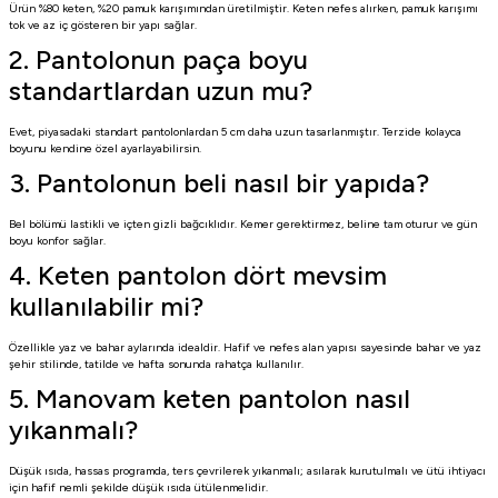
Ürün %80 keten, %20 pamuk karışımından üretilmiştir. Keten nefes alırken, pamuk karışımı
tok ve az iç gösteren bir yapı sağlar.
2. Pantolonun paça boyu
standartlardan uzun mu?
Evet, piyasadaki standart pantolonlardan 5 cm daha uzun tasarlanmıştır. Terzide kolayca
boyunu kendine özel ayarlayabilirsin.
3. Pantolonun beli nasıl bir yapıda?
Bel bölümü lastikli ve içten gizli bağcıklıdır. Kemer gerektirmez, beline tam oturur ve gün
boyu konfor sağlar.
4. Keten pantolon dört mevsim
kullanılabilir mi?
Özellikle yaz ve bahar aylarında idealdir. Hafif ve nefes alan yapısı sayesinde bahar ve yaz
şehir stilinde, tatilde ve hafta sonunda rahatça kullanılır.
5. Manovam keten pantolon nasıl
yıkanmalı?
Düşük ısıda, hassas programda, ters çevrilerek yıkanmalı; asılarak kurutulmalı ve ütü ihtiyacı
için hafif nemli şekilde düşük ısıda ütülenmelidir.