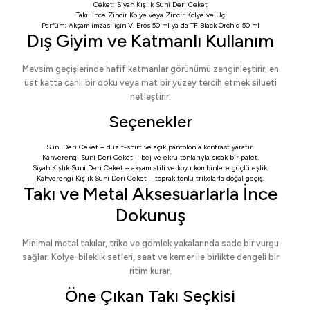
Ceket:
Siyah Kışlık Suni Deri Ceket
Takı:
İnce Zincir Kolye
veya
Zincir Kolye ve Uç
Parfüm: Akşam imzası için
V. Eros 50 ml
ya da
TF Black Orchid 50 ml
Dış Giyim ve Katmanlı Kullanım
Mevsim geçişlerinde hafif katmanlar görünümü zenginleştirir; en
üst katta canlı bir doku veya mat bir yüzey tercih etmek silueti
netleştirir.
Seçenekler
Suni Deri Ceket
– düz t-shirt ve açık pantolonla kontrast yaratır.
Kahverengi Suni Deri Ceket
– bej ve ekru tonlarıyla sıcak bir palet.
Siyah Kışlık Suni Deri Ceket
– akşam stili ve koyu kombinlere güçlü eşlik.
Kahverengi Kışlık Suni Deri Ceket
– toprak tonlu trikolarla doğal geçiş.
Takı ve Metal Aksesuarlarla İnce
Dokunuş
Minimal metal takılar, triko ve gömlek yakalarında sade bir vurgu
sağlar. Kolye-bileklik setleri, saat ve kemer ile birlikte dengeli bir
ritim kurar.
Öne Çıkan Takı Seçkisi