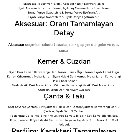
Siyah Yazlık Eşofman Takımı
,
Açık Bej Yazlık Eşofman Takımı
Siyah Mevsimlik Eşofman Takımı
,
Açık Bej Mevsimlik Eşofman Takımı
Beyaz Penye Sweatshirt
&
Beyaz Penye Eşofman Altı
Siyah Penye Sweatshirt
&
Siyah Penye Eşofman Altı
Aksesuar: Oranı Tamamlayan
Detay
Aksesuar
seçimleri; silueti toparlar, renk geçişini dengeler ve işlev
sunar.
Kemer & Cüzdan
Siyah Deri Kemer
,
Kahverengi Deri Kemer
,
Esnek Örgü Kemer Siyah
,
Esnek Örgü
Kemer Kahverengi
,
Mekanizmalı Siyah Hakiki Deri Kemer
,
Mekanizmalı Kahverengi
Hakiki Deri Kemer
Siyah Hakiki Deri Mekanizmalı Cüzdan
,
Kahverengi Hakiki Deri Mekanizmalı
Cüzdan
,
Siyah Deri Manovam Cüzdan
Çanta & Takı
Spor Seyahat Çantası
,
Sırt Çantası
,
Hakiki Deri Laptop Çantası
,
Kahverengi Deri El
Çantası
,
Siyah Deri El Çantası
Paslanmaz Çelik İnce Zincir Kolye
,
İnce Kolye & Bileklik Set
,
Kolye Bileklik Set
,
Köşeli Tasarım Kolye Bileklik Set
,
Zincir Kolye ve Uç
,
Arm Cuff Damla
,
Arm Cuff
Kelebek
Parfüm: Karakteri Tamamlayan