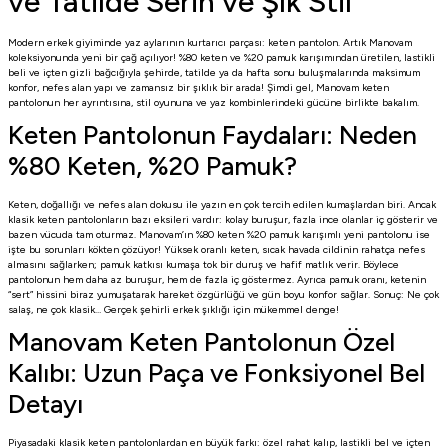
ve Tatilde Serin ve Şık Stil
Modern erkek giyiminde yaz aylarının kurtarıcı parçası: keten pantolon. Artık Manovam
koleksiyonunda yeni bir çağ açılıyor! %80 keten ve %20 pamuk karışımından üretilen, lastikli
beli ve içten gizli bağcığıyla şehirde, tatilde ya da hafta sonu buluşmalarında maksimum
konfor, nefes alan yapı ve zamansız bir şıklık bir arada! Şimdi gel, Manovam keten
pantolonun her ayrıntısına, stil oyununa ve yaz kombinlerindeki gücüne birlikte bakalım.
Keten Pantolonun Faydaları: Neden
%80 Keten, %20 Pamuk?
Keten, doğallığı ve nefes alan dokusu ile yazın en çok tercih edilen kumaşlardan biri. Ancak
klasik keten pantolonların bazı eksileri vardır: kolay buruşur, fazla ince olanlar iç gösterir ve
bazen vücuda tam oturmaz. Manovam’ın %80 keten %20 pamuk karışımlı yeni pantolonu ise
işte bu sorunları kökten çözüyor! Yüksek oranlı keten, sıcak havada cildinin rahatça nefes
almasını sağlarken; pamuk katkısı kumaşa tok bir duruş ve hafif matlık verir. Böylece
pantolonun hem daha az buruşur, hem de fazla iç göstermez. Ayrıca pamuk oranı, ketenin
“sert” hissini biraz yumuşatarak hareket özgürlüğü ve gün boyu konfor sağlar. Sonuç: Ne çok
salaş, ne çok klasik… Gerçek şehirli erkek şıklığı için mükemmel denge!
Manovam Keten Pantolonun Özel
Kalıbı: Uzun Paça ve Fonksiyonel Bel
Detayı
Piyasadaki klasik keten pantolonlardan en büyük farkı: özel rahat kalıp, lastikli bel ve içten