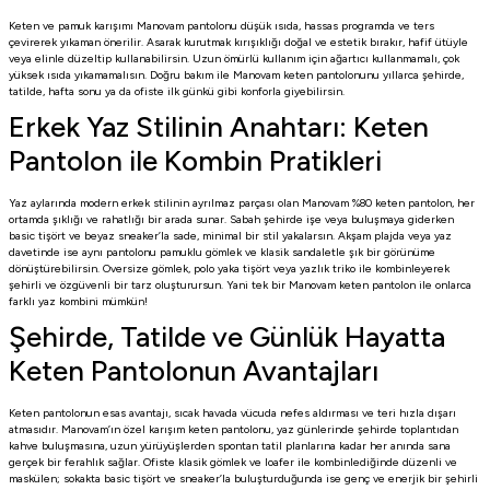
Keten ve pamuk karışımı Manovam pantolonu düşük ısıda, hassas programda ve ters
çevirerek yıkaman önerilir. Asarak kurutmak kırışıklığı doğal ve estetik bırakır, hafif ütüyle
veya elinle düzeltip kullanabilirsin. Uzun ömürlü kullanım için ağartıcı kullanmamalı, çok
yüksek ısıda yıkamamalısın. Doğru bakım ile Manovam keten pantolonunu yıllarca şehirde,
tatilde, hafta sonu ya da ofiste ilk günkü gibi konforla giyebilirsin.
Erkek Yaz Stilinin Anahtarı: Keten
Pantolon ile Kombin Pratikleri
Yaz aylarında modern erkek stilinin ayrılmaz parçası olan Manovam %80 keten pantolon, her
ortamda şıklığı ve rahatlığı bir arada sunar. Sabah şehirde işe veya buluşmaya giderken
basic tişört ve beyaz sneaker’la sade, minimal bir stil yakalarsın. Akşam plajda veya yaz
davetinde ise aynı pantolonu pamuklu gömlek ve klasik sandaletle şık bir görünüme
dönüştürebilirsin. Oversize gömlek, polo yaka tişört veya yazlık triko ile kombinleyerek
şehirli ve özgüvenli bir tarz oluşturursun. Yani tek bir Manovam keten pantolon ile onlarca
farklı yaz kombini mümkün!
Şehirde, Tatilde ve Günlük Hayatta
Keten Pantolonun Avantajları
Keten pantolonun esas avantajı, sıcak havada vücuda nefes aldırması ve teri hızla dışarı
atmasıdır. Manovam’ın özel karışım keten pantolonu, yaz günlerinde şehirde toplantıdan
kahve buluşmasına, uzun yürüyüşlerden spontan tatil planlarına kadar her anında sana
gerçek bir ferahlık sağlar. Ofiste klasik gömlek ve loafer ile kombinlediğinde düzenli ve
maskülen; sokakta basic tişört ve sneaker’la buluşturduğunda ise genç ve enerjik bir şehirli