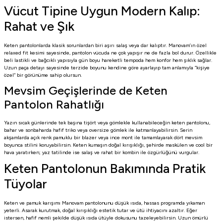
Vücut Tipine Uygun Modern Kalıp:
Rahat ve Şık
Keten pantolonlarda klasik sorunlardan biri aşırı salaş veya dar kalıptır. Manovam’ın özel
relaxed fit kesimi sayesinde, pantolon vücuda ne çok yapışır ne de fazla bol durur. Özellikle
beli lastikli ve bağcıklı yapısıyla gün boyu hareketli tempoda hem konfor hem şıklık sağlar.
Uzun paça detayı sayesinde terzide boyunu kendine göre ayarlayıp tam anlamıyla “kişiye
özel” bir görünüme sahip olursun.
Mevsim Geçişlerinde de Keten
Pantolon Rahatlığı
Yazın sıcak günlerinde tek başına tişört veya gömlekle kullanabileceğin keten pantolonu,
bahar ve sonbaharda hafif triko veya oversize gömlek ile katmanlayabilirsin. Serin
akşamlarda açık renk pamuklu bir blazer veya ince mont ile tamamlayarak dört mevsim
boyunca stilini koruyabilirsin. Keten kumaşın doğal kırışıklığı, şehirde maskülen ve cool bir
hava yaratırken; yaz tatilinde ise salaş ve rahat bir kombin ile özgürlüğünü vurgular.
Keten Pantolonun Bakımında Pratik
Tüyolar
Keten ve pamuk karışımı Manovam pantolonunu düşük ısıda, hassas programda yıkaman
yeterli. Asarak kurutmak, doğal kırışıklığı estetik tutar ve ütü ihtiyacını azaltır. Eğer
istersen, hafif nemli şekilde düşük ısıda ütüyle dokusunu tazeleyebilirsin. Uzun ömürlü