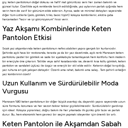
giy, keten pantolonun doğal dokusu ve hafif mat görüntüsü seni her zaman bakımlı ve
güncel tutar. Özellikle açık renklerde tercih edildiğinde, yaz aylarının parlak ışığında hem
serin hem de zarif bir görünüm elde edersin. Ayrıca, sade ve minimal detayları sayesinde
diğer tüm üstlerle (polo, gömlek, triko, basic tişört) kolayca kombinlenir, ekstra çaba
harcamadan “hazır ve iyi görünüyorum” hissi verir.
Yaz Akşamı Kombinlerinde Keten
Pantolon Etkisi
Sıcak yaz akşamlarında keten pantolonun nefes alabilen yapısı gerçek bir kurtarıcıdır.
Şehirde açık hava bir restoranda, terasta ya da bir yaz davetinde, açık renk Manovam keten
pantolonu pastel bir gömlek ve sade bir ayakkabıyla tamamlayarak hem konforlu hem modern
bir enerjiyle öne çıkarsın. Tatilde veya sahil kasabasında ise, desenli kısa kollu gömlek, keten
pantolon ve sandalet üçlüsü ile özgür ve enerjik bir stil elde edilir. Ketenin doğal kırışıklığı,
yaz ruhuna en çok yakışan detaydır: Özenli ama rahat, bakımlı ama salaş… Tam şehirli erkeğin
yaz kombininin özeti!
Uzun Kullanım ve Sürdürülebilir Moda
Vurgusu
Manovam %80 keten pantolonun bir diğer büyük avantajı da, dayanıklı yapısı sayesinde uzun
süre formunu koruması ve her sezon tekrar tekrar giyilebilmesidir. Sürdürülebilir gardırop
için ideal: Kolayca yıpranmaz, doğru bakım ile her yıkamada ilk günkü gibi taze ve parlak
durur. Bu, hem ekonomik hem çevreci bir seçim yapmak isteyenler için önemli bir artı.
Keten Pantolon ile Akşamdan Sabah