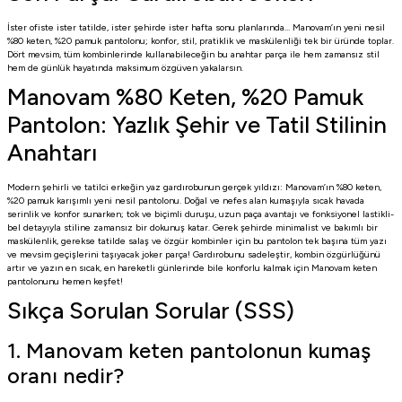
İster ofiste ister tatilde, ister şehirde ister hafta sonu planlarında… Manovam’ın yeni nesil
%80 keten, %20 pamuk pantolonu; konfor, stil, pratiklik ve maskülenliği tek bir üründe toplar.
Dört mevsim, tüm kombinlerinde kullanabileceğin bu anahtar parça ile hem zamansız stil
hem de günlük hayatında maksimum özgüven yakalarsın.
Manovam %80 Keten, %20 Pamuk
Pantolon: Yazlık Şehir ve Tatil Stilinin
Anahtarı
Modern şehirli ve tatilci erkeğin yaz gardırobunun gerçek yıldızı: Manovam’ın %80 keten,
%20 pamuk karışımlı yeni nesil pantolonu. Doğal ve nefes alan kumaşıyla sıcak havada
serinlik ve konfor sunarken; tok ve biçimli duruşu, uzun paça avantajı ve fonksiyonel lastikli-
bel detayıyla stiline zamansız bir dokunuş katar. Gerek şehirde minimalist ve bakımlı bir
maskülenlik, gerekse tatilde salaş ve özgür kombinler için bu pantolon tek başına tüm yazı
ve mevsim geçişlerini taşıyacak joker parça! Gardırobunu sadeleştir, kombin özgürlüğünü
artır ve yazın en sıcak, en hareketli günlerinde bile konforlu kalmak için Manovam keten
pantolonunu hemen keşfet!
Sıkça Sorulan Sorular (SSS)
1. Manovam keten pantolonun kumaş
oranı nedir?