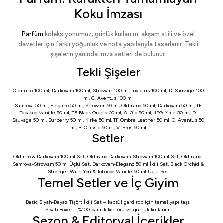
Koku İmzası
Parfüm
koleksiyonumuz; günlük kullanım, akşam stili ve özel
davetler için farklı yoğunluk ve nota yapılarıyla tasarlanır. Tekli
şişelerin yanında imza setleri de bulunur.
Tekli Şişeler
Oldmano 100 ml
,
Darkovam 100 ml
,
Strowam 100 ml
,
Invictus 100 ml
,
D. Sauvage 100
ml
,
C. Aventus 100 ml
Samrova 50 ml
,
Elegano 50 ml
,
Strowam 50 ml
,
Oldmano 50 ml
,
Darkovam 50 ml
,
TF
Tobacco Vanille 50 ml
,
TF Black Orchid 50 ml
,
A. Gio 50 ml
,
JPG Male 50 ml
,
D.
Sauvage 50 ml
,
Burberry 50 ml
,
Kirke 50 ml
,
TF Ombre Leather 50 ml
,
C. Aventus 50
ml
,
B. Classic 50 ml
,
V. Eros 50 ml
Setler
Oldmno & Darkovam 100 ml Set
,
Oldmano-Darkovam-Strowam 100 ml Set
,
Oldmano-
Samrova-Strowam 50 ml Üçlü Set
,
Darkovam-Elegano 50 ml İkili Set
,
Black Orchid &
Stronger With You & Tobacco Vanille 50 ml Üçlü Set
Temel Setler ve İç Giyim
Basic Siyah-Beyaz Tişört İkili Set
– kapsül gardırop için temel yapı taşı.
Siyah Boxer
– %100 pamuk konforu ve günlük kullanım.
Sezon & Editoryal İçerikler