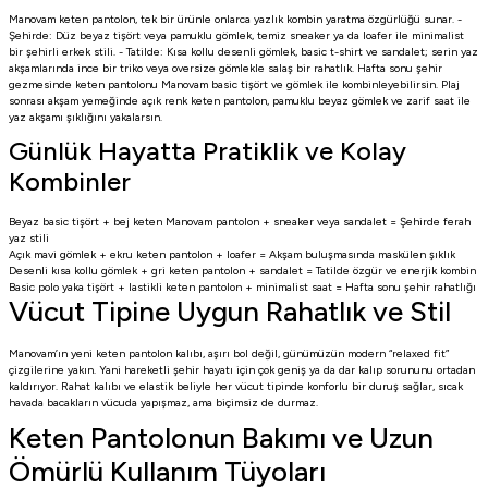
Manovam keten pantolon, tek bir ürünle onlarca yazlık kombin yaratma özgürlüğü sunar. -
Şehirde: Düz beyaz tişört veya pamuklu gömlek, temiz sneaker ya da loafer ile minimalist
bir şehirli erkek stili. - Tatilde: Kısa kollu desenli gömlek, basic t-shirt ve sandalet; serin yaz
akşamlarında ince bir triko veya oversize gömlekle salaş bir rahatlık. Hafta sonu şehir
gezmesinde keten pantolonu
Manovam basic tişört
ve
gömlek
ile kombinleyebilirsin. Plaj
sonrası akşam yemeğinde açık renk keten pantolon, pamuklu beyaz gömlek ve zarif saat ile
yaz akşamı şıklığını yakalarsın.
Günlük Hayatta Pratiklik ve Kolay
Kombinler
Beyaz basic tişört + bej keten Manovam pantolon + sneaker veya sandalet = Şehirde ferah
yaz stili
Açık mavi gömlek + ekru keten pantolon + loafer = Akşam buluşmasında maskülen şıklık
Desenli kısa kollu gömlek + gri keten pantolon + sandalet = Tatilde özgür ve enerjik kombin
Basic polo yaka tişört + lastikli keten pantolon + minimalist saat = Hafta sonu şehir rahatlığı
Vücut Tipine Uygun Rahatlık ve Stil
Manovam’ın yeni keten pantolon kalıbı, aşırı bol değil, günümüzün modern “relaxed fit”
çizgilerine yakın. Yani hareketli şehir hayatı için çok geniş ya da dar kalıp sorununu ortadan
kaldırıyor. Rahat kalıbı ve elastik beliyle her vücut tipinde konforlu bir duruş sağlar, sıcak
havada bacakların vücuda yapışmaz, ama biçimsiz de durmaz.
Keten Pantolonun Bakımı ve Uzun
Ömürlü Kullanım Tüyoları