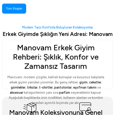
Tüm Bloglar
Modern Tarzı Konforla Buluşturan Koleksiyonlar
Erkek Giyimde Şıklığın Yeni Adresi: Manovam
Manovam Erkek Giyim
Rehberi: Şıklık, Konfor ve
Zamansız Tasarım
Manovam; modern çizgiler, kaliteli kumaşlar ve kusursuz kalıplarla
erkek giyimi yeniden yorumlar. Bu geniş rehber;
giyim
,
ceketler
,
gömlekler
,
trikolar
,
t-shirtler
,
pantolonlar
,
eşofman takımı
ve
aksesuar
kategorilerinin yanı sıra
parfüm
seçeneklerini kapsar.
Aşağıdaki başlıklarda ürün özellikleri, kullanım alanları ve kombin
önerileri ayrıntılı biçimde yer alır.
Manovam Koleksiyonuna Genel