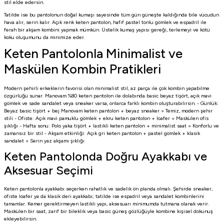
stil elde edersin.
Tatilde ise bu pantolonun doğal kumaşı sayesinde tüm gün güneşte kaldığında bile vücudun
hava alır, serin kalır. Açık renk keten pantolon, hafif pastel tonlu gömlek ve espadril ile
ferah bir akşam kombini yapmak mümkün. Üstelik kumaş yapısı gereği, terlemeyi ve kötü
koku oluşumunu da minimize eder.
Keten Pantolonla Minimalist ve
Maskülen Kombin Pratikleri
Modern şehirli erkeklerin favorisi olan minimalist stil, az parça ile çok kombin yapabilme
özgürlüğü sunar. Manovam %80 keten pantolon ile dolabında basic beyaz tişört, açık mavi
gömlek ve sade sandalet veya sneaker varsa, onlarca farklı kombin oluşturabilirsin. - Günlük:
Beyaz basic tişört
+ bej Manovam keten pantolon + beyaz sneaker = Temiz, modern şehir
stili - Ofiste: Açık mavi pamuklu gömlek + ekru keten pantolon + loafer = Maskülen ofis
şıklığı - Hafta sonu: Polo yaka tişört + lastikli keten pantolon + minimalist saat = Konforlu ve
zamansız bir stil - Akşam etkinliği: Açık gri keten pantolon + pastel gömlek + klasik
sandalet = Serin yaz akşamı şıklığı
Keten Pantolonda Doğru Ayakkabı ve
Aksesuar Seçimi
Keten pantolonla ayakkabı seçerken rahatlık ve sadelik ön planda olmalı. Şehirde sneaker,
ofiste loafer ya da klasik deri ayakkabı; tatilde ise espadril veya sandalet kombinlerini
tamamlar. Kemer gerektirmeyen lastikli yapı, aksesuarı minimumda tutmana olanak verir.
Maskülen bir saat, zarif bir bileklik veya basic güneş gözlüğüyle kombine kişisel dokunuş
ekleyebilirsin.