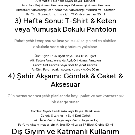
Alternatif:
Polo Yaka Siyah
,
Beyaz
,
Lacivert
Pantolon:
Bej Kumaş Pantolon
veya
Kahverengi Kumaş Pantolon
Aksesuar:
Kahverengi Deri Kemer
ve
Kahverengi Mekanizmalı Cüzdan
Parfüm: Sıcak-odunsu imza için
TF Ombre Leather 50 ml
3) Hafta Sonu: T-Shirt & Keten
veya Yumuşak Dokulu Pantolon
Rahat şehir temposu ve kısa yolculuklar için nefes alabilen
dokularla sade bir görünüm yakalanır.
Üst:
Siyah Triko Tişört
veya
Ekru Triko Tişört
Alt:
Keten Pantolon
ya da
Açık Gri Kumaş Pantolon
Çanta:
Sırt Çantası
veya
Spor Seyahat Çantası
Parfüm: Ferah odaklı seçenek olarak
A. Gio 50 ml
4) Şehir Akşamı: Gömlek & Ceket &
Aksesuar
Gün batımı sonrası şehir planlarında koyu palet ve net kontrast şık
bir denge sunar.
Gömlek:
Siyah Klasik Yaka
veya
Beyaz Klasik Yaka
Ceket:
Siyah Kışlık Suni Deri Ceket
Takı:
İnce Zincir Kolye
veya
Zincir Kolye ve Uç
Parfüm: Akşam imzası için
V. Eros 50 ml
ya da
TF Black Orchid 50 ml
Dış Giyim ve Katmanlı Kullanım