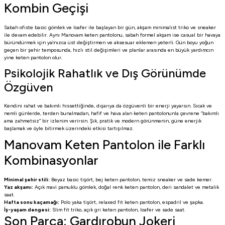
Kombin Geçişi
Sabah ofiste basic gömlek ve loafer ile başlayan bir gün, akşam minimalist triko ve sneaker
ile devam edebilir. Aynı Manovam keten pantolonu, sabah formel akşam ise casual bir havaya
büründürmek için yalnızca üst değiştirmen ve aksesuar eklemen yeterli. Gün boyu yoğun
geçen bir şehir temposunda, hızlı stil değişimleri ve planlar arasında en büyük yardımcın
yine keten pantolon olur.
Psikolojik Rahatlık ve Dış Görünümde
Özgüven
Kendini rahat ve bakımlı hissettiğinde, dışarıya da özgüvenli bir enerji yayarsın. Sıcak ve
nemli günlerde, terden bunalmadan, hafif ve hava alan keten pantolonunla çevrene “bakımlı
ama zahmetsiz” bir izlenim verirsin. Şık, pratik ve modern görünmenin, güne enerjik
başlamak ve öyle bitirmek üzerindeki etkisi tartışılmaz.
Manovam Keten Pantolon ile Farklı
Kombinasyonlar
Minimal şehir stili:
Beyaz basic tişört, bej keten pantolon, temiz sneaker ve sade kemer.
Yaz akşamı:
Açık mavi pamuklu gömlek, doğal renk keten pantolon, deri sandalet ve metalik
saat.
Hafta sonu kaçamağı:
Polo yaka tişört, relaxed fit keten pantolon, espadril ve şapka.
İş-yaşam dengesi:
Slim fit triko, açık gri keten pantolon, loafer ve sade saat.
Son Parça: Gardırobun Jokeri