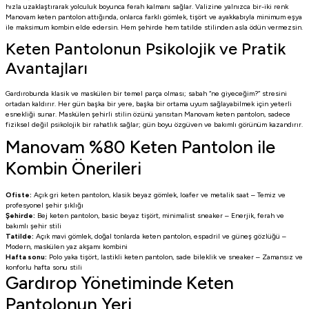
hızla uzaklaştırarak yolculuk boyunca ferah kalmanı sağlar. Valizine yalnızca bir-iki renk
Manovam keten pantolon attığında, onlarca farklı gömlek, tişört ve ayakkabıyla minimum eşya
ile maksimum kombin elde edersin. Hem şehirde hem tatilde stilinden asla ödün vermezsin.
Keten Pantolonun Psikolojik ve Pratik
Avantajları
Gardırobunda klasik ve maskülen bir temel parça olması; sabah “ne giyeceğim?” stresini
ortadan kaldırır. Her gün başka bir yere, başka bir ortama uyum sağlayabilmek için yeterli
esnekliği sunar. Maskülen şehirli stilin özünü yansıtan Manovam keten pantolon, sadece
fiziksel değil psikolojik bir rahatlık sağlar; gün boyu özgüven ve bakımlı görünüm kazandırır.
Manovam %80 Keten Pantolon ile
Kombin Önerileri
Ofiste:
Açık gri keten pantolon, klasik beyaz gömlek, loafer ve metalik saat – Temiz ve
profesyonel şehir şıklığı
Şehirde:
Bej keten pantolon, basic beyaz tişört, minimalist sneaker – Enerjik, ferah ve
bakımlı şehir stili
Tatilde:
Açık mavi gömlek, doğal tonlarda keten pantolon, espadril ve güneş gözlüğü –
Modern, maskülen yaz akşamı kombini
Hafta sonu:
Polo yaka tişört, lastikli keten pantolon, sade bileklik ve sneaker – Zamansız ve
konforlu hafta sonu stili
Gardırop Yönetiminde Keten
Pantolonun Yeri