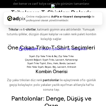
deri kemer ve zarif kolye setleriyle görünüm tamamlanır.
Trikolar ve T-Shirtler: Dokuda
Online mağazamız
AdPix
e-ticaret danışmanlığı
ile
Konfor, Formda Netlik
profesyonel olarak yönetilmektedir.
Trikolar
ve
t-shirtler
, katmanlı giyimin ana aktörleridir. Yumuşak
tutumlu iplikler, düzgün düşen kalıplar ve sakin renk paleti kombin
kolaylığı sağlar.
Öne Çıkan Triko-T-Shirt Seçimleri
ideasoft
ile
e-
hazırlandı.
ticaret
Siyah Zip Yaka Triko
&
Bej Zip Yaka Triko
paketleri
Çeyrek Boğazlı Siyah Triko
,
Lacivert
,
Kahverengi
Siyah Triko Tişört
,
Ekru
,
Haki
,
Bordo
,
Lacivert
Polo Yaka Siyah
,
Beyaz
,
Bej
,
Lacivert
,
Antrasit
Kombin Önerisi
Zip yaka trikoları düz renk
pantolonlar
ile eşleştirerek ofis-günlük
geçişi kolaylaştır; polo yakaları yazlık eşofman altlarıyla hafta
sonuna taşı.
Pantolonlar: Denge, Düşüş ve
Oran