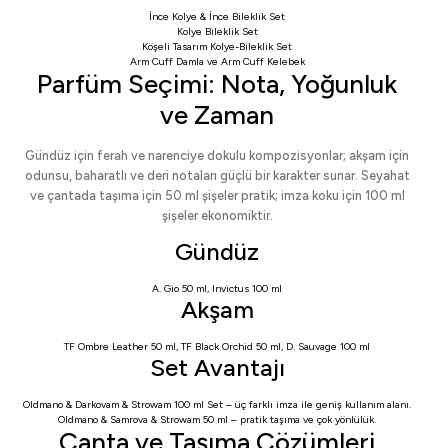
İnce Kolye & İnce Bileklik Set
Kolye Bileklik Set
Köşeli Tasarım Kolye-Bileklik Set
Arm Cuff Damla
ve
Arm Cuff Kelebek
Parfüm Seçimi: Nota, Yoğunluk
ve Zaman
Gündüz için ferah ve narenciye dokulu kompozisyonlar; akşam için
odunsu, baharatlı ve deri notaları güçlü bir karakter sunar. Seyahat
ve çantada taşıma için 50 ml şişeler pratik; imza koku için 100 ml
şişeler ekonomiktir.
Gündüz
A. Gio 50 ml
,
Invictus 100 ml
Akşam
TF Ombre Leather 50 ml
,
TF Black Orchid 50 ml
,
D. Sauvage 100 ml
Set Avantajı
Oldmano & Darkovam & Strowam 100 ml Set
– üç farklı imza ile geniş kullanım alanı.
Oldmano & Samrova & Strowam 50 ml
– pratik taşıma ve çok yönlülük.
Çanta ve Taşıma Çözümleri