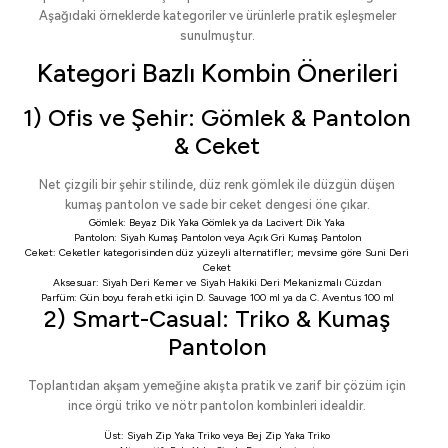
Aşağıdaki örneklerde kategoriler ve ürünlerle pratik eşleşmeler
sunulmuştur.
Kategori Bazlı Kombin Önerileri
1) Ofis ve Şehir: Gömlek & Pantolon
& Ceket
Net çizgili bir şehir stilinde, düz renk gömlek ile düzgün düşen
kumaş pantolon ve sade bir ceket dengesi öne çıkar.
Gömlek:
Beyaz Dik Yaka Gömlek
ya da
Lacivert Dik Yaka
Pantolon:
Siyah Kumaş Pantolon
veya
Açık Gri Kumaş Pantolon
Ceket:
Ceketler
kategorisinden düz yüzeyli alternatifler; mevsime göre
Suni Deri
Ceket
Aksesuar:
Siyah Deri Kemer
ve
Siyah Hakiki Deri Mekanizmalı Cüzdan
Parfüm: Gün boyu ferah etki için
D. Sauvage 100 ml
ya da
C. Aventus 100 ml
2) Smart-Casual: Triko & Kumaş
Pantolon
Toplantıdan akşam yemeğine akışta pratik ve zarif bir çözüm için
ince örgü triko ve nötr pantolon kombinleri idealdir.
Üst:
Siyah Zip Yaka Triko
veya
Bej Zip Yaka Triko