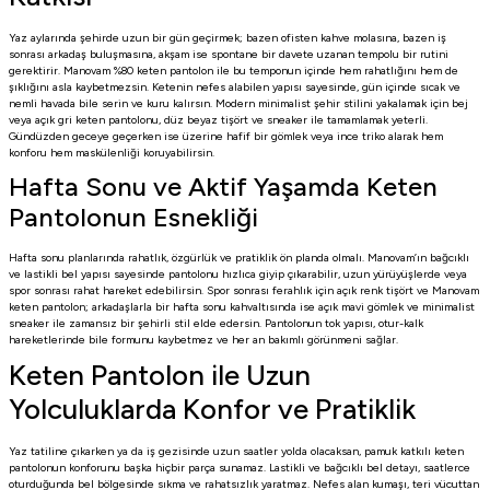
Yaz aylarında şehirde uzun bir gün geçirmek; bazen ofisten kahve molasına, bazen iş
sonrası arkadaş buluşmasına, akşam ise spontane bir davete uzanan tempolu bir rutini
gerektirir. Manovam %80 keten pantolon ile bu temponun içinde hem rahatlığını hem de
şıklığını asla kaybetmezsin. Ketenin nefes alabilen yapısı sayesinde, gün içinde sıcak ve
nemli havada bile serin ve kuru kalırsın. Modern minimalist şehir stilini yakalamak için bej
veya açık gri keten pantolonu, düz beyaz tişört ve sneaker ile tamamlamak yeterli.
Gündüzden geceye geçerken ise üzerine hafif bir gömlek veya ince triko alarak hem
konforu hem maskülenliği koruyabilirsin.
Hafta Sonu ve Aktif Yaşamda Keten
Pantolonun Esnekliği
Hafta sonu planlarında rahatlık, özgürlük ve pratiklik ön planda olmalı. Manovam’ın bağcıklı
ve lastikli bel yapısı sayesinde pantolonu hızlıca giyip çıkarabilir, uzun yürüyüşlerde veya
spor sonrası rahat hareket edebilirsin. Spor sonrası ferahlık için açık renk tişört ve Manovam
keten pantolon; arkadaşlarla bir hafta sonu kahvaltısında ise açık mavi gömlek ve minimalist
sneaker ile zamansız bir şehirli stil elde edersin. Pantolonun tok yapısı, otur-kalk
hareketlerinde bile formunu kaybetmez ve her an bakımlı görünmeni sağlar.
Keten Pantolon ile Uzun
Yolculuklarda Konfor ve Pratiklik
Yaz tatiline çıkarken ya da iş gezisinde uzun saatler yolda olacaksan, pamuk katkılı keten
pantolonun konforunu başka hiçbir parça sunamaz. Lastikli ve bağcıklı bel detayı, saatlerce
oturduğunda bel bölgesinde sıkma ve rahatsızlık yaratmaz. Nefes alan kumaşı, teri vücuttan